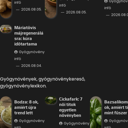
Gyógynöv
infó
infó
infó
2026.08.05.
2026.08.05.
2026.08.
Máriatövis
májregenerálá
sra: kúra
időtartama
Gyógynövény
infó
2026.08.04.
Gyógynövények, gyógynövénykereső,
gyógynövénylexikon.
Cickafark: 7
Bodza: 8 ok,
Bazsalikom:
női titok
amiért újra
ok, amiért 
egyetlen
trend lett
mint fűszer
növényben
Gyógynövény
Gyógynöv
Gyógynövény
infó
infó