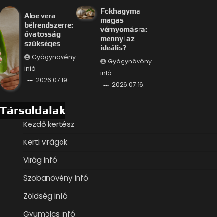
Fokhagyma
Aloe vera
magas
bélrendszerre:
vérnyomásra:
óvatosság
mennyi az
szükséges
ideális?
Gyógynövény
Gyógynövény
infó
infó
2026.07.19.
2026.07.16.
Társoldalak
Kezdő kertész
Kerti virágok
Virág infó
Szobanövény infó
Zöldség infó
Gyümölcs infó