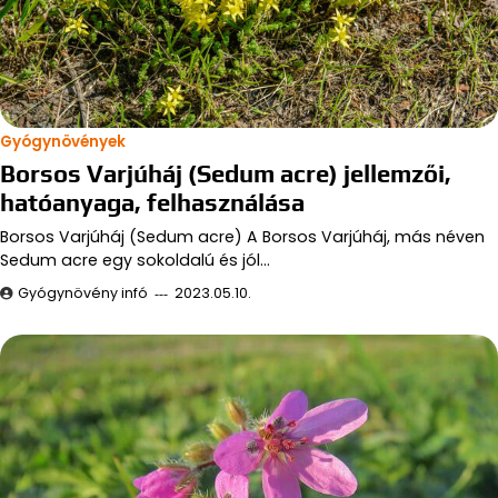
Gyógynövények
Borsos Varjúháj (Sedum acre) jellemzői,
hatóanyaga, felhasználása
Borsos Varjúháj (Sedum acre) A Borsos Varjúháj, más néven
Sedum acre egy sokoldalú és jól…
Gyógynövény infó
2023.05.10.