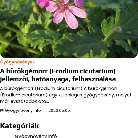
Gyógynövények
A bürökgémorr (Erodium cicutarium)
jellemzői, hatóanyaga, felhasználása
A bürökgémorr (Erodium cicutarium) A bürökgémorr
(Erodium cicutarium) egy különleges gyógynövény, melyet
már évszázadok óta…
Gyógynövény infó
2023.05.05.
Kategóriák
Gyógynővény infó