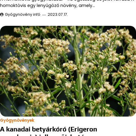
homoktövis egy lenyűgöző növény, amely…
Gyógynövény infó
2023.07.17.
Gyógynövények
A kanadai betyárkóró (Erigeron