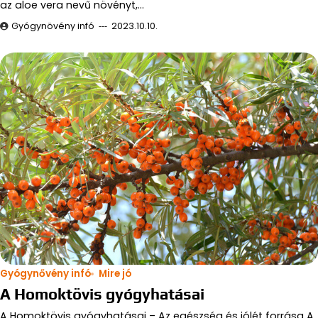
az aloe vera nevű növényt,…
Gyógynövény infó
2023.10.10.
Gyógynővény infó
Mire jó
A Homoktövis gyógyhatásai
A Homoktövis gyógyhatásai – Az egészség és jólét forrása A