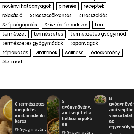
növényi hatóanyagok
pihenés
receptek
relaxáció
Stresszcsökkentés
stresszoldás
Szépségápolás
Szív- és érrendszer
tea
természet
természetes
természetes gyógymód
természetes gyógymódok
tápanyagok
táplálkozás
vitaminok
wellness
édeskömény
életmód
8
5
6 természetes
gyógynövén
gyógynövény,
megoldás,
ami segíthe
ami segíthet a
amit mindenki
visszataláln
hétköznapokb
keres
az
an
egyensúlyh
Gyógynövény
Gyógynövény