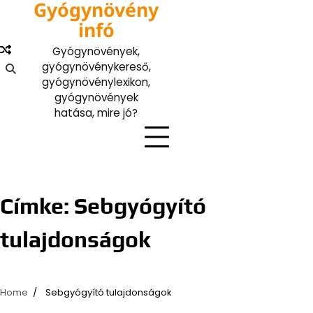
Gyógynövény
Skip
to
infó
content
Gyógynövények,
gyógynövénykereső,
gyógynövénylexikon,
gyógynövények
hatása, mire jó?
Címke:
Sebgyógyító
tulajdonságok
Home
Sebgyógyító tulajdonságok