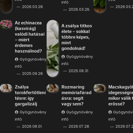
infó
2026.03.28.
2026.03.
2026.03.26.
Az echinacea
A zsálya titkos
(kasvirág)
élete – sokkal
valódi hatásai
többre képes,
– miért
mint
érdemes
gondolnád!
használnod?
Gyógynövény
Gyógynövény
infó
infó
2025.08.31.
2025.09.28.
Zsálya
Rozmaring
Macskagyö
torokfertőtlení
memóriafárad
idegességre
tésre: így
ásra: segít
mikor válik 
gargalizálj
vagy sem?
erőssé?
Gyógynövény
Gyógynövény
Gyógynöv
infó
infó
infó
2026.08.01.
2026.07.28.
2026.07.2