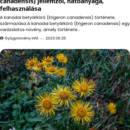
canadensis) jellemzői, hatóanyaga,
felhasználása
A kanadai betyárkóró (Erigeron canadensis) története,
származása A kanadai betyárkóró (Erigeron canadensis) egy
varázslatos növény, amely története…
Gyógynövény infó
2023.06.25.