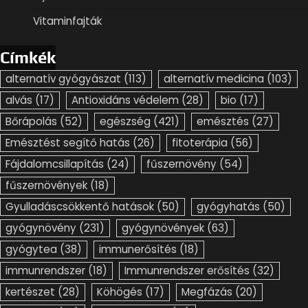
Vitaminfajták
Címkék
alternatív gyógyászat
(113)
alternatív medicina
(103)
alvás
(17)
Antioxidáns védelem
(28)
bio
(17)
Bőrápolás
(52)
egészség
(421)
emésztés
(27)
Emésztést segítő hatás
(26)
fitoterápia
(56)
Fájdalomcsillapítás
(24)
fűszernövény
(54)
fűszernövények
(18)
Gyulladáscsökkentő hatások
(50)
gyógyhatás
(50)
gyógynövény
(231)
gyógynövények
(63)
gyógytea
(38)
immunerősítés
(18)
immunrendszer
(18)
Immunrendszer erősítés
(32)
kertészet
(28)
Köhögés
(17)
Megfázás
(20)