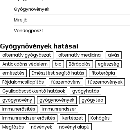
Gyógynövények
Mire jó
Vendégposzt
Gyógynövények hatásai
alternatív gyógyászat
alternatív medicina
alvás
Antioxidáns védelem
bio
Bőrápolás
egészség
emésztés
Emésztést segítő hatás
fitoterápia
Fájdalomcsillapítás
fűszernövény
fűszernövények
Gyulladáscsökkentő hatások
gyógyhatás
gyógynövény
gyógynövények
gyógytea
immunerősítés
immunrendszer
Immunrendszer erősítés
kertészet
Köhögés
Megfázás
növények
növényi alapú