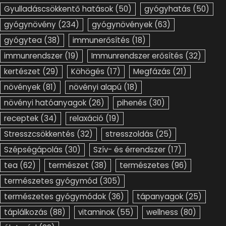
Gyulladáscsökkentő hatások
(50)
gyógyhatás
(50)
gyógynövény
(234)
gyógynövények
(63)
gyógytea
(38)
immunerősítés
(18)
immunrendszer
(19)
Immunrendszer erősítés
(32)
kertészet
(29)
Köhögés
(17)
Megfázás
(21)
növények
(81)
növényi alapú
(18)
növényi hatóanyagok
(26)
pihenés
(30)
receptek
(34)
relaxáció
(19)
Stresszcsökkentés
(32)
stresszoldás
(25)
Szépségápolás
(30)
Szív- és érrendszer
(17)
tea
(62)
természet
(38)
természetes
(96)
természetes gyógymód
(305)
természetes gyógymódok
(36)
tápanyagok
(25)
táplálkozás
(88)
vitaminok
(55)
wellness
(80)