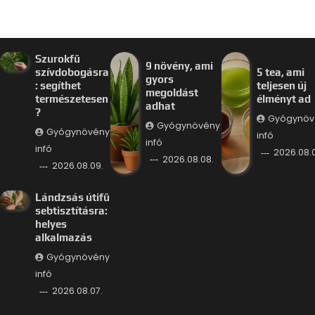
Szurokfű
9 növény, ami
szívdobogásra
5 tea, ami
gyors
: segíthet
teljesen új
megoldást
természetesen
élményt ad
adhat
?
Gyógynöv
Gyógynövény
Gyógynövény
infó
infó
infó
2026.08.
2026.08.08.
2026.08.09.
Lándzsás útifű
sebtisztításra:
helyes
alkalmazás
Gyógynövény
infó
2026.08.07.