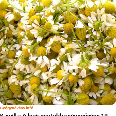
Gyógynővény infó
Kamilla: A legismertebb gyógynövény 10