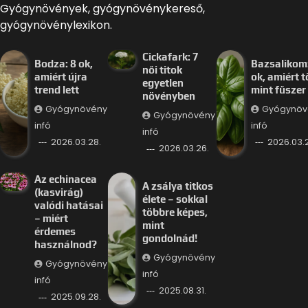
Gyógynövények, gyógynövénykereső,
gyógynövénylexikon.
Cickafark: 7
Bodza: 8 ok,
Bazsalikom:
női titok
amiért újra
ok, amiért 
egyetlen
trend lett
mint fűszer
növényben
Gyógynövény
Gyógynöv
Gyógynövény
infó
infó
infó
2026.03.28.
2026.03.
2026.03.26.
Az echinacea
A zsálya titkos
(kasvirág)
élete – sokkal
valódi hatásai
többre képes,
– miért
mint
érdemes
gondolnád!
használnod?
Gyógynövény
Gyógynövény
infó
infó
2025.08.31.
2025.09.28.