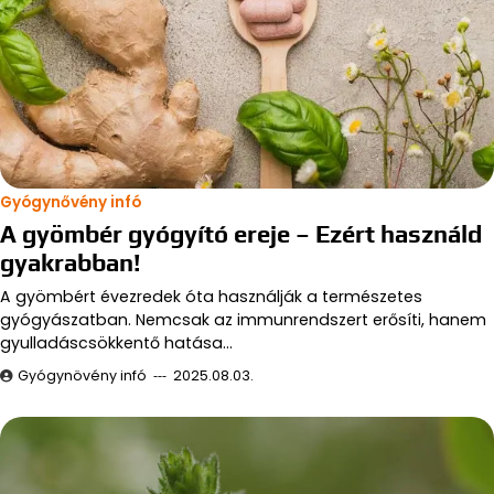
Gyógynővény infó
A gyömbér gyógyító ereje – Ezért használd
gyakrabban!
A gyömbért évezredek óta használják a természetes
gyógyászatban. Nemcsak az immunrendszert erősíti, hanem
gyulladáscsökkentő hatása…
Gyógynövény infó
2025.08.03.