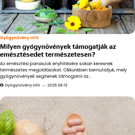
Gyógynővény infó
Milyen gyógynövények támogatják az
emésztésedet természetesen?
Az emésztési panaszok enyhítésére sokan keresnek
természetes megoldásokat. Cikkünkben bemutatjuk, mely
gyógynövények segítenek támogatni az…
Gyógynövény infó
2025.08.13.