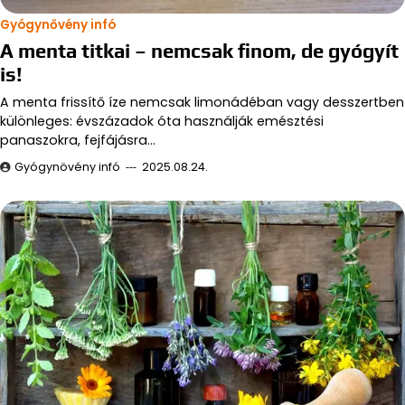
Gyógynővény infó
A menta titkai – nemcsak finom, de gyógyít
is!
A menta frissítő íze nemcsak limonádéban vagy desszertben
különleges: évszázadok óta használják emésztési
panaszokra, fejfájásra…
Gyógynövény infó
2025.08.24.