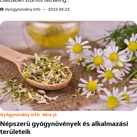
csészében Számos tea kering…
Gyógynövény infó
2023.09.23.
Gyógynővény infó
Mire jó
Népszerű gyógynövények és alkalmazási
területeik