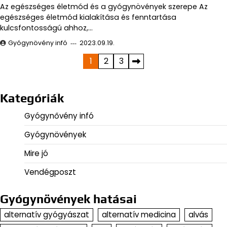
Az egészséges életmód és a gyógynövények szerepe Az
egészséges életmód kialakítása és fenntartása
kulcsfontosságú ahhoz,…
Gyógynövény infó
2023.09.19.
Bejegyzések
1
2
3
lapozása
Kategóriák
Gyógynővény infó
Gyógynövények
Mire jó
Vendégposzt
Gyógynövények hatásai
alternatív gyógyászat
alternatív medicina
alvás