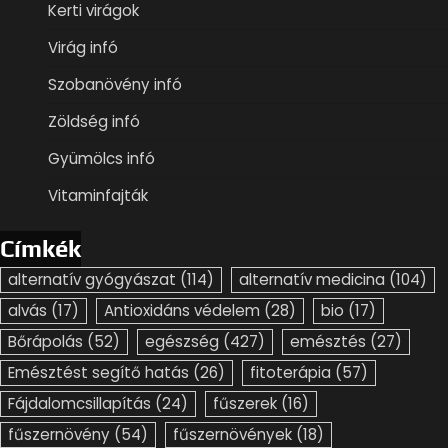
Kerti virágok
Virág infó
Szobanövény infó
Zöldség infó
Gyümölcs infó
Vitaminfajták
Címkék
alternatív gyógyászat
(114)
alternatív medicina
(104)
alvás
(17)
Antioxidáns védelem
(28)
bio
(17)
Bőrápolás
(52)
egészség
(427)
emésztés
(27)
Emésztést segítő hatás
(26)
fitoterápia
(57)
Fájdalomcsillapítás
(24)
fűszerek
(16)
fűszernövény
(54)
fűszernövények
(18)