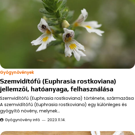
Gyógynövények
Szemvidítófű (Euphrasia rostkoviana)
jellemzői, hatóanyaga, felhasználása
Szemvidítófű (Euphrasia rostkoviana) története, származása
A szemvidítófű (Euphrasia rostkoviana) egy különleges és
gyógyító növény, melynek…
Gyógynövény infó
2023.11.14.