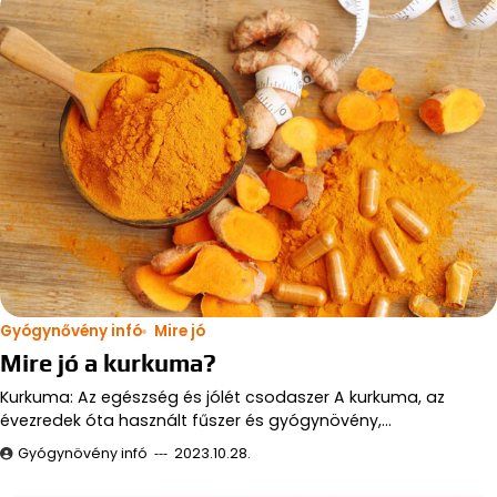
Gyógynővény infó
Mire jó
Mire jó a kurkuma?
Kurkuma: Az egészség és jólét csodaszer A kurkuma, az
évezredek óta használt fűszer és gyógynövény,…
Gyógynövény infó
2023.10.28.