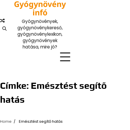
Gyógynövény
Skip
to
infó
content
Gyógynövények,
gyógynövénykereső,
gyógynövénylexikon,
gyógynövények
hatása, mire jó?
Címke:
Emésztést segítő
hatás
Home
Emésztést segítő hatás