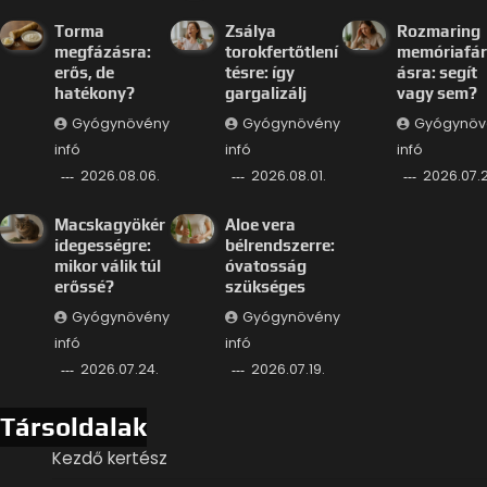
Torma
Zsálya
Rozmaring
megfázásra:
torokfertőtlení
memóriafá
erős, de
tésre: így
ásra: segít
hatékony?
gargalizálj
vagy sem?
Gyógynövény
Gyógynövény
Gyógynöv
infó
infó
infó
2026.08.06.
2026.08.01.
2026.07.2
Macskagyökér
Aloe vera
idegességre:
bélrendszerre:
mikor válik túl
óvatosság
erőssé?
szükséges
Gyógynövény
Gyógynövény
infó
infó
2026.07.24.
2026.07.19.
Társoldalak
Kezdő kertész