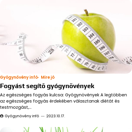
Gyógynővény infó
Mire jó
Fogyást segítő gyógynövények
Az egészséges fogyás kulcsa: Gyógynövények A legtöbben
az egészséges fogyás érdekében választanak diétát és
testmozgást,…
Gyógynövény infó
2023.10.17.