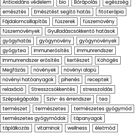
Antioxidáns védelem
bio
Bőrápolás
egészség
emésztés
Emésztést segítő hatás
fitoterápia
Fájdalomcsillapítás
fűszerek
fűszernövény
fűszernövények
Gyulladáscsökkentő hatások
gyógyhatás
gyógynövény
gyógynövények
gyógytea
immunerősítés
immunrendszer
Immunrendszer erősítés
kertészet
Köhögés
Megfázás
növények
növényi alapú
növényi hatóanyagok
pihenés
receptek
relaxáció
Stresszcsökkentés
stresszoldás
Szépségápolás
Szív- és érrendszer
tea
természet
természetes
természetes gyógymód
természetes gyógymódok
tápanyagok
táplálkozás
vitaminok
wellness
életmód