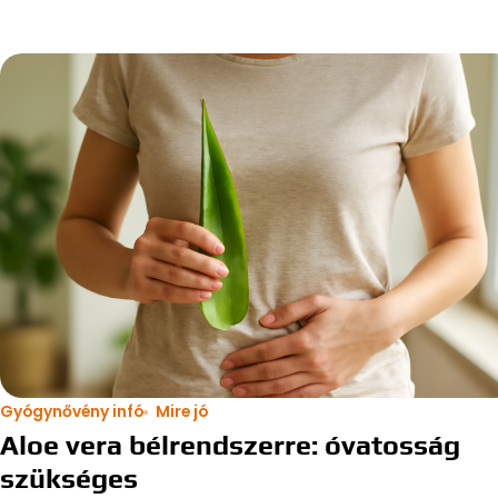
Gyógynővény infó
Mire jó
Aloe vera bélrendszerre: óvatosság
szükséges