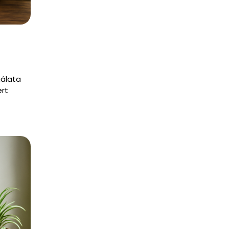
nálata
ert