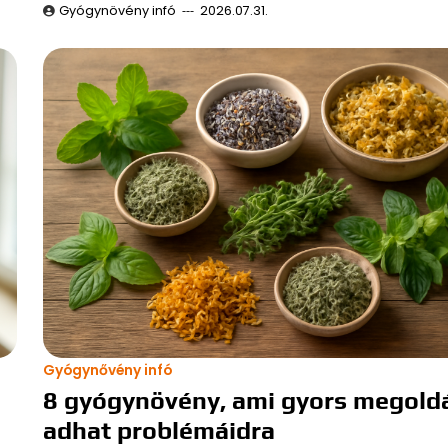
Gyógynövény infó
2026.07.31.
Gyógynővény infó
8 gyógynövény, ami gyors megold
adhat problémáidra