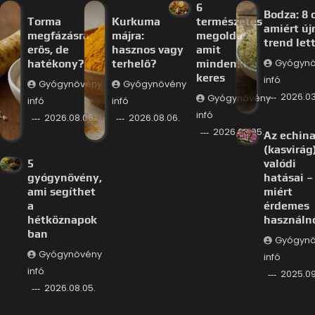
6
Bodza: 8 
Torma
Kurkuma
természetes
amiért új
megfázásra:
májra:
megoldás,
trend let
erős, de
hasznos vagy
amit
hatékony?
terhelő?
mindenki
Gyógyn
keres
infó
Gyógynövény
Gyógynövény
2026.03
Gyógynövény
infó
infó
infó
2026.08.06.
2026.08.06.
2026.08.05.
Az echin
(kasvirág
5
valódi
gyógynövény,
hatásai –
ami segíthet
miért
a
érdemes
hétköznapok
használn
ban
Gyógyn
Gyógynövény
infó
infó
2025.09
2026.08.05.