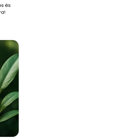
es és
ra!