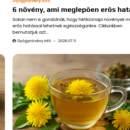
Gyógynővény infó
6 növény, ami meglepően erős hat
Sokan nem is gondolnák, hogy hétköznapi növények m
erős hatással lehetnek egészségünkre. Cikkünkben
bemutatjuk azt…
Gyógynövény infó
2026.07.11.