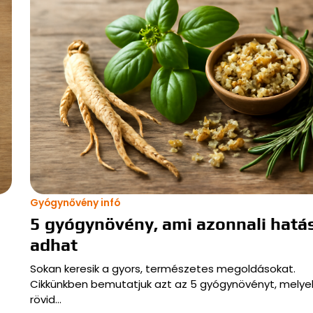
Gyógynővény infó
5 gyógynövény, ami azonnali hatá
adhat
Sokan keresik a gyors, természetes megoldásokat.
Cikkünkben bemutatjuk azt az 5 gyógynövényt, melye
rövid…