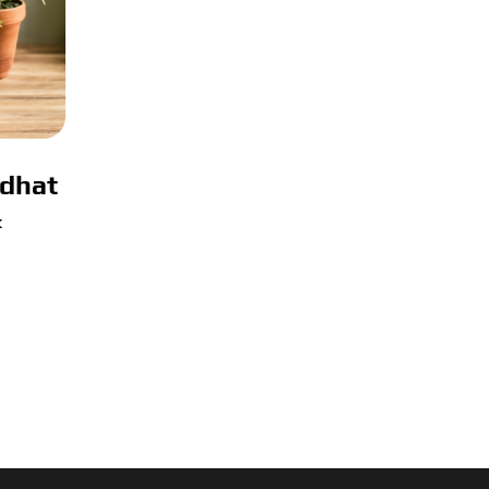
adhat
k