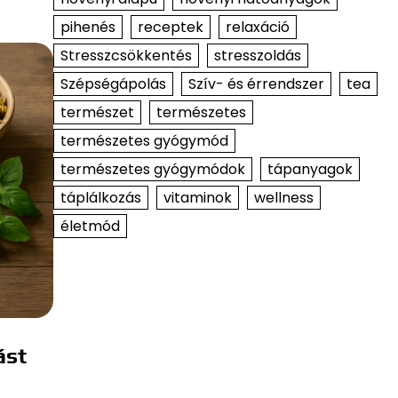
pihenés
receptek
relaxáció
Stresszcsökkentés
stresszoldás
Szépségápolás
Szív- és érrendszer
tea
természet
természetes
természetes gyógymód
természetes gyógymódok
tápanyagok
táplálkozás
vitaminok
wellness
életmód
ást