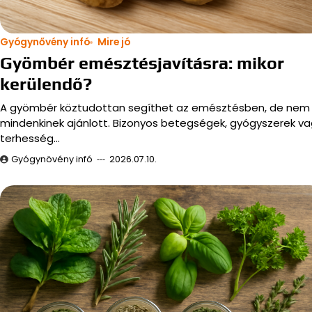
Gyógynővény infó
Mire jó
Gyömbér emésztésjavításra: mikor
kerülendő?
A gyömbér köztudottan segíthet az emésztésben, de nem
mindenkinek ajánlott. Bizonyos betegségek, gyógyszerek v
terhesség…
Gyógynövény infó
2026.07.10.