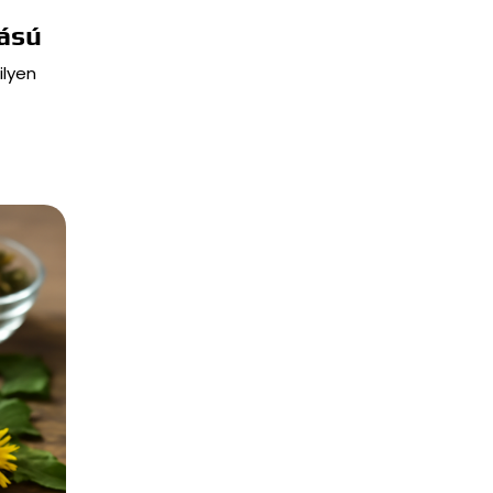
ású
ilyen