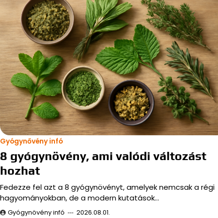
Gyógynővény infó
8 gyógynövény, ami valódi változást
hozhat
Fedezze fel azt a 8 gyógynövényt, amelyek nemcsak a régi
hagyományokban, de a modern kutatások…
Gyógynövény infó
2026.08.01.