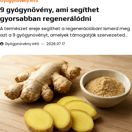
Gyógynővény infó
9 gyógynövény, ami segíthet
gyorsabban regenerálódni
A természet ereje segíthet a regenerációban! Ismerd meg
azt a 9 gyógynövényt, amelyek támogatják szervezeted…
Gyógynövény infó
2026.07.17.