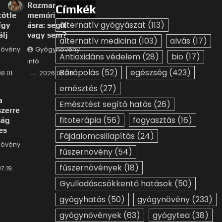
Rozmaring
Címkék
tőtle
memóriafárad
alternatív gyógyászat
(113)
így
ásra: segít
álj
vagy sem?
alternatív medicina
(103)
alvás
(17)
övény
Gyógynövény
Antioxidáns védelem
(28)
bio
(17)
infó
Bőrápolás
(52)
egészség
(423)
8.01.
2026.07.28.
emésztés
(27)
a
Emésztést segítő hatás
(26)
zerre
fitoterápia
(56)
fogyasztás
(16)
ság
es
Fájdalomcsillapítás
(24)
övény
fűszernövény
(54)
fűszernövények
(18)
7.19.
Gyulladáscsökkentő hatások
(50)
gyógyhatás
(50)
gyógynövény
(233)
gyógynövények
(63)
gyógytea
(38)