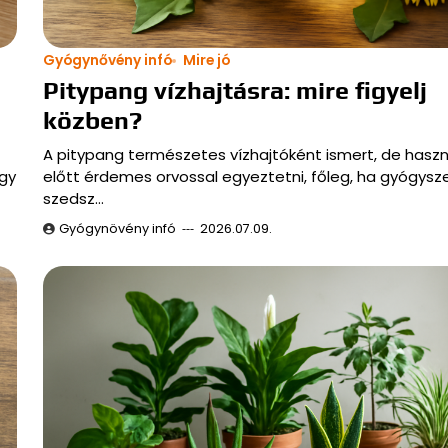
Gyógynővény infó
Mire jó
Pitypang vízhajtásra: mire figyelj
közben?
A pitypang természetes vízhajtóként ismert, de hasz
agy
előtt érdemes orvossal egyeztetni, főleg, ha gyógysz
szedsz…
Gyógynövény infó
2026.07.09.