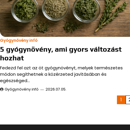
Gyógynővény infó
5 gyógynövény, ami gyors változást
hozhat
Fedezd fel azt az öt gyógynövényt, melyek természetes
módon segíthetnek a közérzeted javításában és
egészséged…
Gyógynövény infó
2026.07.05.
Bejegyzések
1
lapozása