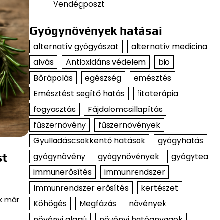
Vendégposzt
Gyógynövények hatásai
alternatív gyógyászat
alternatív medicina
alvás
Antioxidáns védelem
bio
Bőrápolás
egészség
emésztés
Emésztést segítő hatás
fitoterápia
fogyasztás
Fájdalomcsillapítás
fűszernövény
fűszernövények
Gyulladáscsökkentő hatások
gyógyhatás
st
gyógynövény
gyógynövények
gyógytea
immunerősítés
immunrendszer
Immunrendszer erősítés
kertészet
k már
Köhögés
Megfázás
növények
növényi alapú
növényi hatóanyagok