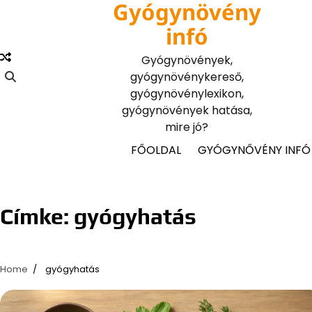
Gyógynövény
Skip
to
infó
content
Gyógynövények,
gyógynövénykereső,
gyógynövénylexikon,
gyógynövények hatása,
mire jó?
FŐOLDAL
GYÓGYNŐVÉNY INFÓ
Címke:
gyógyhatás
Home
gyógyhatás