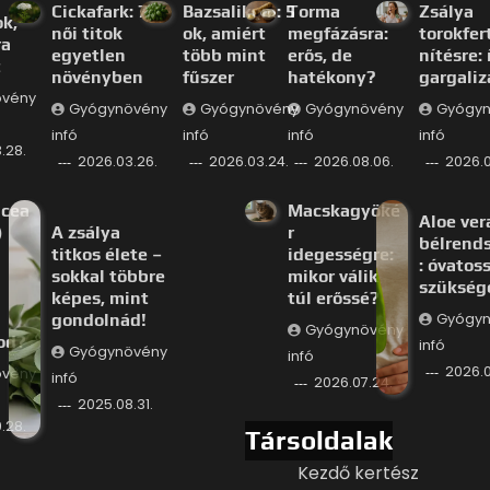
Cickafark: 7
Bazsalikom: 5
Torma
Zsálya
ok,
női titok
ok, amiért
megfázásra:
torokfer
ra
egyetlen
több mint
erős, de
nítésre: 
t
növényben
fűszer
hatékony?
gargaliz
övény
Gyógynövény
Gyógynövény
Gyógynövény
Gyógyn
infó
infó
infó
infó
.28.
2026.03.26.
2026.03.24.
2026.08.06.
2026.0
acea
Macskagyöké
Aloe ver
)
A zsálya
r
bélrends
titkos élete –
idegességre:
: óvatos
sokkal többre
mikor válik
szükség
képes, mint
túl erőssé?
gondolnád!
Gyógyn
Gyógynövény
od?
infó
Gyógynövény
infó
2026.0
övény
infó
2026.07.24.
2025.08.31.
.28.
Társoldalak
Kezdő kertész