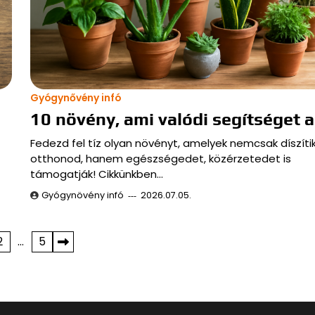
Gyógynővény infó
10 növény, ami valódi segítséget 
Fedezd fel tíz olyan növényt, amelyek nemcsak díszíti
otthonod, hanem egészségedet, közérzetedet is
támogatják! Cikkünkben…
Gyógynövény infó
2026.07.05.
2
…
5