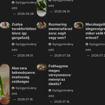
Gyógynövény
Gyógynövény
infó
infó
2025.08.31.
2025.09.28.
Zsálya
Rozmaring
Macskagyö
torokfertőtlení
memóriafárad
idegességre
tésre: így
ásra: segít
mikor válik 
gargalizálj
vagy sem?
erőssé?
Gyógynövény
Gyógynövény
Gyógynöv
infó
infó
infó
2026.08.01.
2026.07.28.
2026.07.2
Fokhagyma
Aloe vera
magas
bélrendszerre:
vérnyomásra:
óvatosság
mennyi az
szükséges
ideális?
Gyógynövény
Gyógynövény
infó
infó
2026.07.19.
2026.07.16.