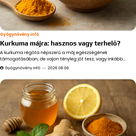
Gyógynővény infó
Kurkuma májra: hasznos vagy terhelő?
A kurkuma régóta népszerű a máj egészségének
támogatásában, de vajon tényleg jót tesz, vagy inkább…
Gyógynövény infó
2026.08.06.