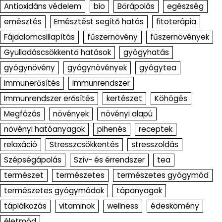
Antioxidáns védelem
bio
Bőrápolás
egészség
emésztés
Emésztést segítő hatás
fitoterápia
Fájdalomcsillapítás
fűszernövény
fűszernövények
Gyulladáscsökkentő hatások
gyógyhatás
gyógynövény
gyógynövények
gyógytea
immunerősítés
immunrendszer
Immunrendszer erősítés
kertészet
Köhögés
Megfázás
növények
növényi alapú
növényi hatóanyagok
pihenés
receptek
relaxáció
Stresszcsökkentés
stresszoldás
Szépségápolás
Szív- és érrendszer
tea
természet
természetes
természetes gyógymód
természetes gyógymódok
tápanyagok
táplálkozás
vitaminok
wellness
édeskömény
életmód