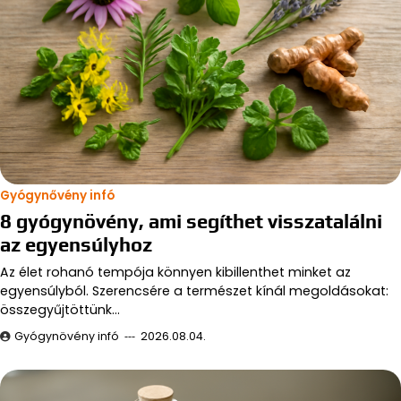
Gyógynővény infó
8 gyógynövény, ami segíthet visszatalálni
az egyensúlyhoz
Az élet rohanó tempója könnyen kibillenthet minket az
egyensúlyból. Szerencsére a természet kínál megoldásokat:
összegyűjtöttünk…
Gyógynövény infó
2026.08.04.