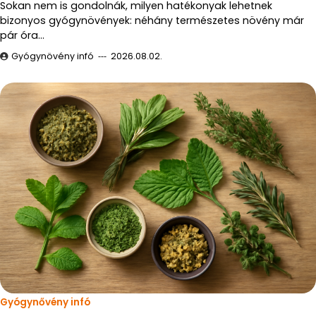
Sokan nem is gondolnák, milyen hatékonyak lehetnek
bizonyos gyógynövények: néhány természetes növény már
pár óra…
Gyógynövény infó
2026.08.02.
Gyógynővény infó