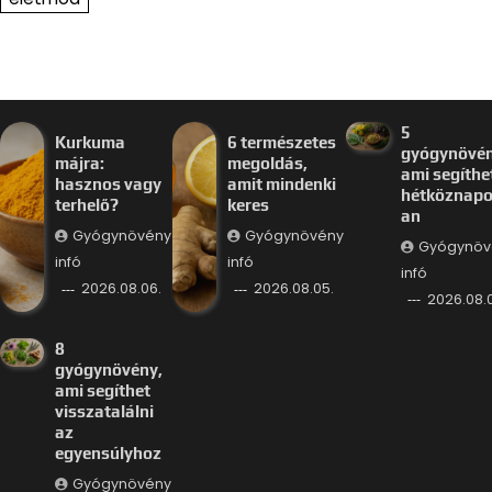
5
Kurkuma
6 természetes
gyógynövén
májra:
megoldás,
ami segíthe
hasznos vagy
amit mindenki
hétköznap
terhelő?
keres
an
Gyógynövény
Gyógynövény
Gyógynöv
infó
infó
infó
2026.08.06.
2026.08.05.
2026.08.
8
gyógynövény,
ami segíthet
visszatalálni
az
egyensúlyhoz
Gyógynövény