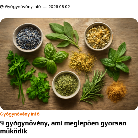
Gyógynövény infó
2026.08.02.
Gyógynővény infó
9 gyógynövény, ami meglepően gyorsan
működik