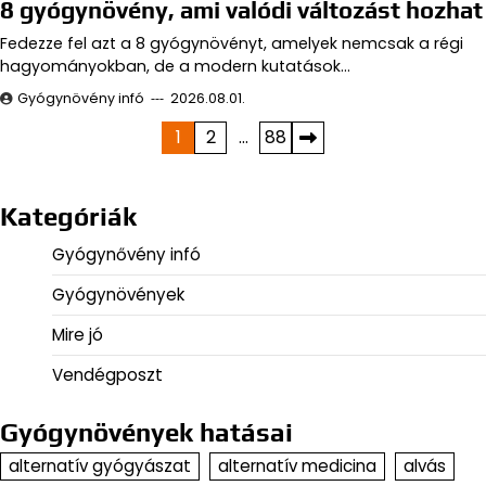
8 gyógynövény, ami valódi változást hozhat
Fedezze fel azt a 8 gyógynövényt, amelyek nemcsak a régi
hagyományokban, de a modern kutatások…
Gyógynövény infó
2026.08.01.
Bejegyzések
1
2
…
88
lapozása
Kategóriák
Gyógynővény infó
Gyógynövények
Mire jó
Vendégposzt
Gyógynövények hatásai
alternatív gyógyászat
alternatív medicina
alvás