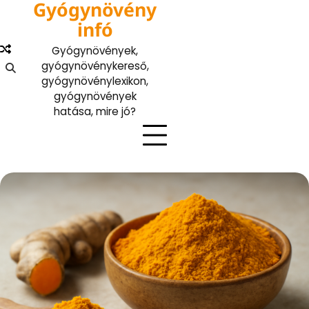
Gyógynövény
Skip
to
infó
content
Gyógynövények,
gyógynövénykereső,
gyógynövénylexikon,
gyógynövények
hatása, mire jó?