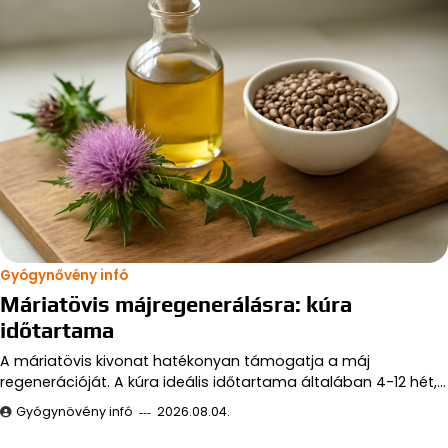
Gyógynővény infó
Máriatövis májregenerálásra: kúra
időtartama
A máriatövis kivonat hatékonyan támogatja a máj
regenerációját. A kúra ideális időtartama általában 4-12 hét,…
Gyógynövény infó
2026.08.04.