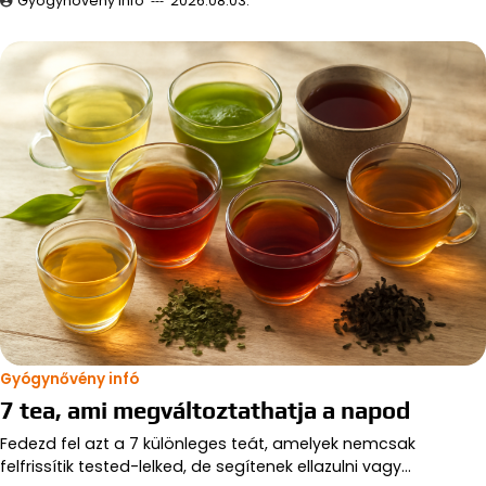
Gyógynövény infó
2026.08.03.
Gyógynővény infó
7 tea, ami megváltoztathatja a napod
Fedezd fel azt a 7 különleges teát, amelyek nemcsak
felfrissítik tested-lelked, de segítenek ellazulni vagy…