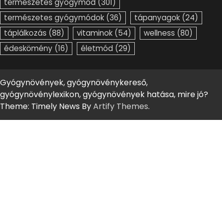
természetes gyógymód
(301)
természetes gyógymódok
(36)
tápanyagok
(24)
táplálkozás
(88)
vitaminok
(54)
wellness
(80)
édeskömény
(16)
életmód
(29)
Gyógynövények, gyógynövénykereső,
gyógynövénylexikon, gyógynövények hatása, mire jó?
Theme: Timely News By
Artify Themes
.