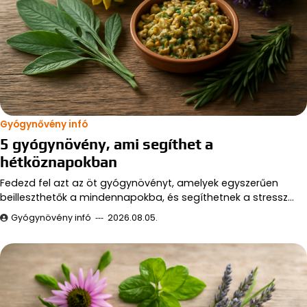
Gyógynővény infó
5 gyógynövény, ami segíthet a
hétköznapokban
Fedezd fel azt az öt gyógynövényt, amelyek egyszerűen
beilleszthetők a mindennapokba, és segíthetnek a stressz…
Gyógynövény infó
2026.08.05.