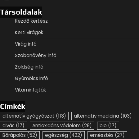
Társoldalak
Kezdő kertész
Kerti virágok
Virág infó
Szobanövény infó
Zöldség infó
Gyümölcs infó
Vitaminfajták
Címkék
alternatív gyógyászat
(113)
alternatív medicina
(103)
alvás
(17)
Antioxidáns védelem
(28)
bio
(17)
Bőrápolás
(52)
egészség
(422)
emésztés
(27)