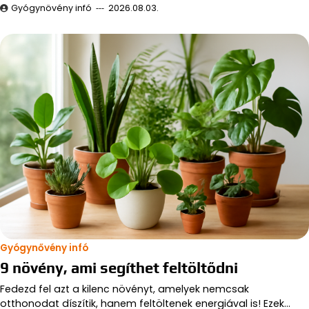
Gyógynövény infó
2026.08.03.
Gyógynővény infó
9 növény, ami segíthet feltöltődni
Fedezd fel azt a kilenc növényt, amelyek nemcsak
otthonodat díszítik, hanem feltöltenek energiával is! Ezek…