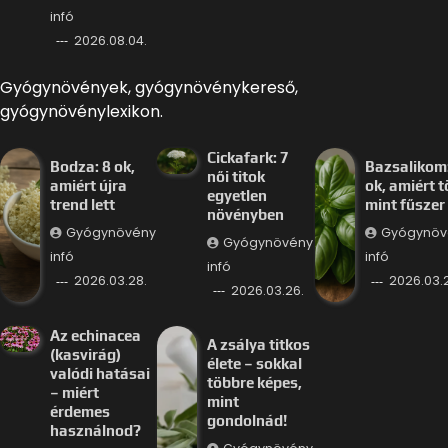
infó
2026.08.04.
Gyógynövények, gyógynövénykereső,
gyógynövénylexikon.
Cickafark: 7
Bodza: 8 ok,
Bazsalikom:
női titok
amiért újra
ok, amiért 
egyetlen
trend lett
mint fűszer
növényben
Gyógynövény
Gyógynöv
Gyógynövény
infó
infó
infó
2026.03.28.
2026.03.
2026.03.26.
Az echinacea
A zsálya titkos
(kasvirág)
élete – sokkal
valódi hatásai
többre képes,
– miért
mint
érdemes
gondolnád!
használnod?