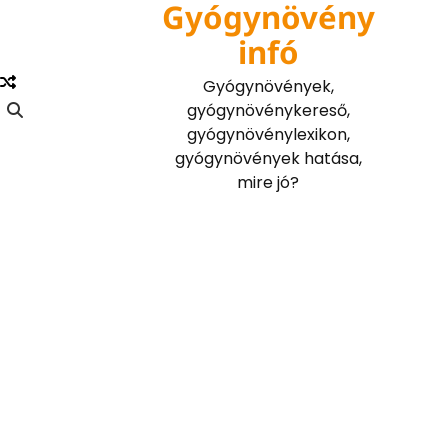
Gyógynövény
Skip
to
infó
content
Gyógynövények,
gyógynövénykereső,
gyógynövénylexikon,
gyógynövények hatása,
mire jó?