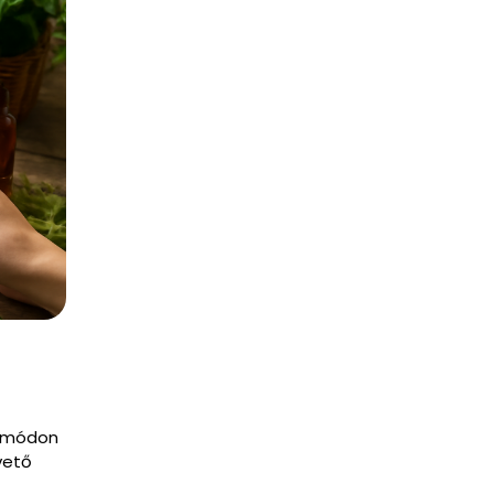
s módon
vető