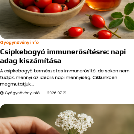
Gyógynővény infó
Csipkebogyó immunerősítésre: napi
adag kiszámítása
A csipkebogyó természetes immunerősítő, de sokan nem
tudják, mennyi az ideális napi mennyiség. Cikkünkben
megmutatjuk,…
Gyógynövény infó
2026.07.21.