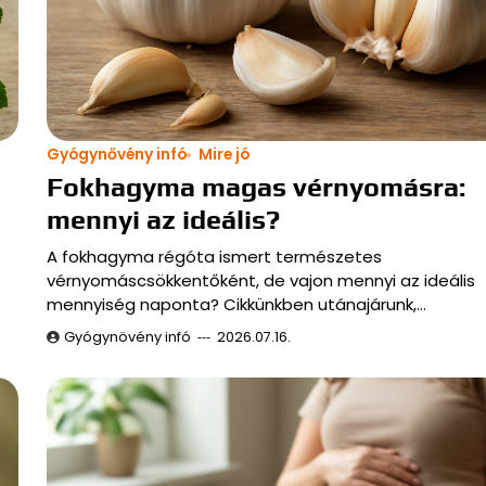
Gyógynővény infó
Mire jó
Fokhagyma magas vérnyomásra:
mennyi az ideális?
A fokhagyma régóta ismert természetes
vérnyomáscsökkentőként, de vajon mennyi az ideális
mennyiség naponta? Cikkünkben utánajárunk,…
Gyógynövény infó
2026.07.16.