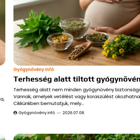
Gyógynővény infó
Terhesség alatt tiltott gyógynövé
Terhesség alatt nem minden gyógynövény biztonság
Vannak, amelyek vetélést vagy koraszülést okozhatna
a,
Cikkünkben bemutatjuk, mely…
Gyógynövény infó
2026.07.08.