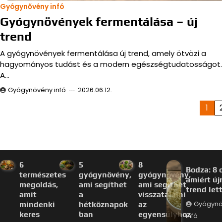
Gyógynővény infó
Gyógynövények fermentálása – új
trend
A gyógynövények fermentálása új trend, amely ötvözi a
hagyományos tudást és a modern egészségtudatosságot.
A…
Gyógynövény infó
2026.06.12.
Bejegyzések
1
lapozása
6
5
8
Bodza: 8 
természetes
gyógynövény,
gyógynövény,
amiért új
megoldás,
ami segíthet
ami segíthet
trend let
amit
a
visszatalálni
mindenki
hétköznapok
az
Gyógyn
keres
ban
egyensúlyhoz
infó