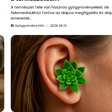
A természet tele van hasznos gyógynövényekkel, de
.
felismerésükhöz fontos az alapos megfigyelés és ala
ismeretek.…
Gyógynövény infó
2026.06.13.