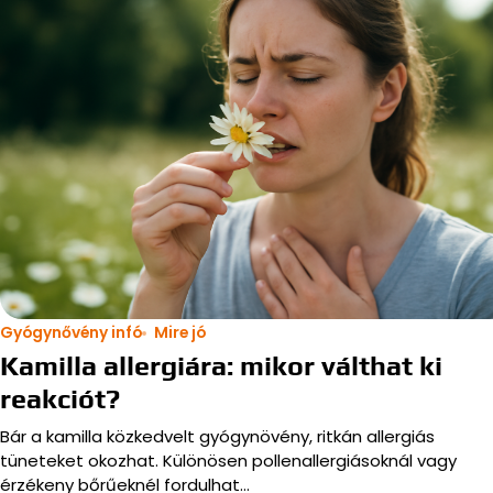
Gyógynővény infó
Mire jó
Kamilla allergiára: mikor válthat ki
reakciót?
Bár a kamilla közkedvelt gyógynövény, ritkán allergiás
tüneteket okozhat. Különösen pollenallergiásoknál vagy
érzékeny bőrűeknél fordulhat…