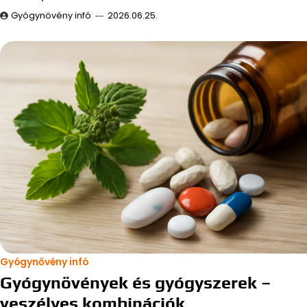
Gyógynövény infó
2026.06.25.
Gyógynővény infó
Gyógynövények és gyógyszerek –
veszélyes kombinációk