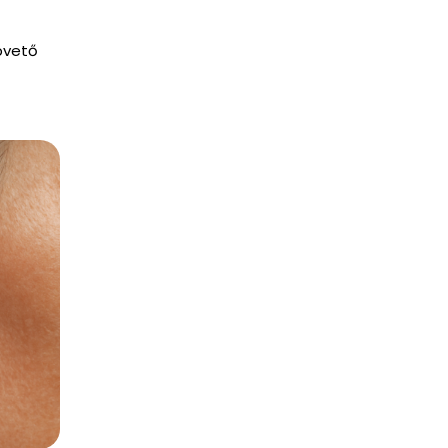
pvető