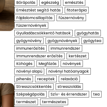
Bőrápolás
egészség
emésztés
Emésztést segítő hatás
fitoterápia
Fájdalomcsillapítás
fűszernövény
fűszernövények
Gyulladáscsökkentő hatások
gyógyhatás
gyógynövény
gyógynövények
gyógytea
immunerősítés
immunrendszer
Immunrendszer erősítés
kertészet
Köhögés
Megfázás
növények
növényi alapú
növényi hatóanyagok
pihenés
receptek
relaxáció
Stresszcsökkentés
stresszoldás
Szépségápolás
Szív- és érrendszer
tea
természet
természetes