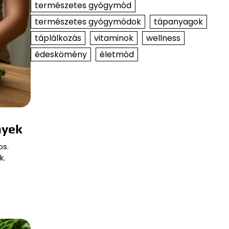
természetes gyógymód
természetes gyógymódok
tápanyagok
táplálkozás
vitaminok
wellness
édeskömény
életmód
nyek
os.
k.