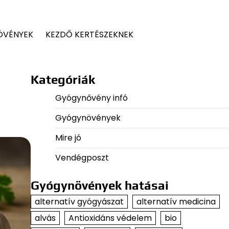
ÖVÉNYEK
KEZDŐ KERTÉSZEKNEK
Kategóriák
Gyógynővény infó
Gyógynövények
Mire jó
Vendégposzt
Gyógynövények hatásai
alternatív gyógyászat
alternatív medicina
alvás
Antioxidáns védelem
bio