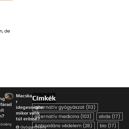
k
n, de
Macskagyöké
Címkék
ng
r
fárad
alternatív gyógyászat
(113)
idegességre:
ít
mikor válik
m?
alternatív medicina
(103)
alvás
(17)
túl erőssé?
övény
Antioxidáns védelem
(28)
bio
(17)
Gyógynövény