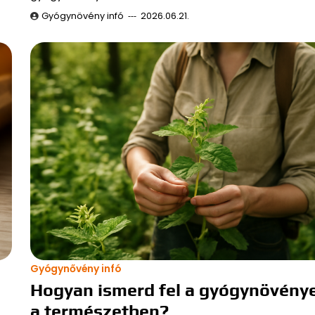
Gyógynövény infó
2026.06.21.
Gyógynővény infó
Hogyan ismerd fel a gyógynövény
a természetben?