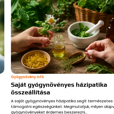
Gyógynővény infó
Saját gyógynövényes házipatika
összeállítása
A saját gyógynövényes házipatika segít természete
támogatni egészségünket. Megmutatjuk, milyen alap
gyógynövényeket érdemes beszerezni…