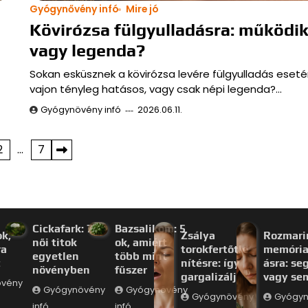
Gyógynővény infó
Mire jó
Kövirózsa fülgyulladásra: működi
vagy legenda?
Sokan esküsznek a kövirózsa levére fülgyulladás eseté
vajon tényleg hatásos, vagy csak népi legenda?…
Gyógynövény infó
2026.06.11.
2
…
7
Cickafark: 7
Bazsalikom: 5
ok,
Zsálya
Rozmari
női titok
ok, amiért
ra
torokfertőtle
memória
egyetlen
több mint
t
nítésre: így
ásra: seg
növényben
fűszer
gargalizálj
vagy se
övény
Gyógynövény
Gyógynövény
Gyógynövény
Gyógyn
infó
infó