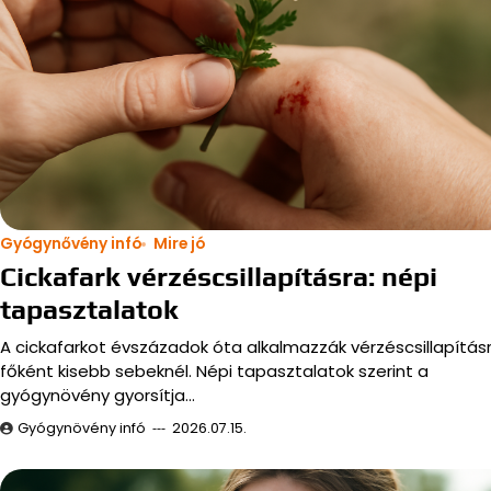
Gyógynővény infó
Mire jó
Cickafark vérzéscsillapításra: népi
tapasztalatok
A cickafarkot évszázadok óta alkalmazzák vérzéscsillapításr
főként kisebb sebeknél. Népi tapasztalatok szerint a
gyógynövény gyorsítja…
Gyógynövény infó
2026.07.15.