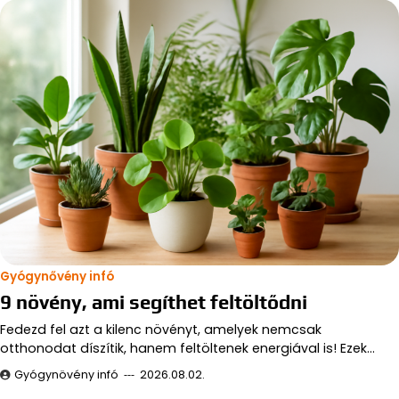
Gyógynővény infó
9 növény, ami segíthet feltöltődni
Fedezd fel azt a kilenc növényt, amelyek nemcsak
otthonodat díszítik, hanem feltöltenek energiával is! Ezek…
Gyógynövény infó
2026.08.02.