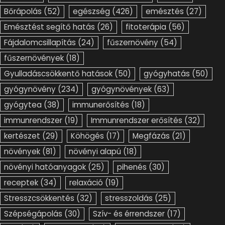
Bőrápolás
(52)
egészség
(426)
emésztés
(27)
Emésztést segítő hatás
(26)
fitoterápia
(56)
Fájdalomcsillapítás
(24)
fűszernövény
(54)
fűszernövények
(18)
Gyulladáscsökkentő hatások
(50)
gyógyhatás
(50)
gyógynövény
(234)
gyógynövények
(63)
gyógytea
(38)
immunerősítés
(18)
immunrendszer
(19)
Immunrendszer erősítés
(32)
kertészet
(29)
Köhögés
(17)
Megfázás
(21)
növények
(81)
növényi alapú
(18)
növényi hatóanyagok
(25)
pihenés
(30)
receptek
(34)
relaxáció
(19)
Stresszcsökkentés
(32)
stresszoldás
(25)
Szépségápolás
(30)
Szív- és érrendszer
(17)