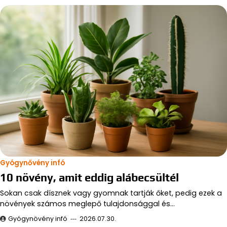
Gyógynővény infó
10 növény, amit eddig alábecsültél
Sokan csak dísznek vagy gyomnak tartják őket, pedig ezek a
növények számos meglepő tulajdonsággal és…
Gyógynövény infó
2026.07.30.