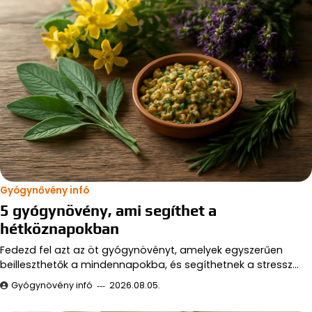
Gyógynővény infó
5 gyógynövény, ami segíthet a
hétköznapokban
Fedezd fel azt az öt gyógynövényt, amelyek egyszerűen
beilleszthetők a mindennapokba, és segíthetnek a stressz…
Gyógynövény infó
2026.08.05.