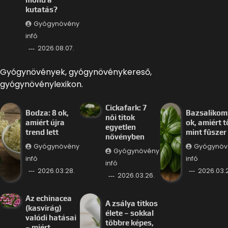
kutatás?
Gyógynövény
infó
2026.08.07.
Gyógynövények, gyógynövénykereső,
gyógynövénylexikon.
Cickafark: 7
Bodza: 8 ok,
Bazsalikom:
női titok
amiért újra
ok, amiért 
egyetlen
trend lett
mint fűszer
növényben
Gyógynövény
Gyógynöv
Gyógynövény
infó
infó
infó
2026.03.28.
2026.03.
2026.03.26.
Az echinacea
A zsálya titkos
(kasvirág)
élete – sokkal
valódi hatásai
többre képes,
– miért