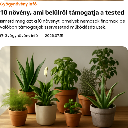
Gyógynővény infó
10 növény, ami belülről támogatja a tested
Ismerd meg azt a 10 növényt, amelyek nemcsak finomak, de
valóban támogatják szervezeted működését! Ezek…
Gyógynövény infó
2026.07.15.