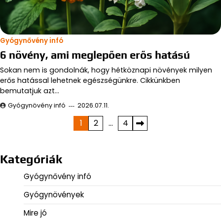
Gyógynővény infó
6 növény, ami meglepően erős hatású
Sokan nem is gondolnák, hogy hétköznapi növények milyen
erős hatással lehetnek egészségünkre. Cikkünkben
bemutatjuk azt…
Gyógynövény infó
2026.07.11.
Bejegyzések
1
2
…
4
lapozása
Kategóriák
Gyógynővény infó
Gyógynövények
Mire jó