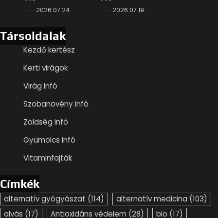
2026.07.24.
2026.07.19.
Társoldalak
Kezdő kertész
Kerti virágok
Virág infó
Szobanövény infó
Zöldség infó
Gyümölcs infó
Vitaminfajták
Címkék
alternatív gyógyászat
(114)
alternatív medicina
(103)
alvás
(17)
Antioxidáns védelem
(28)
bio
(17)