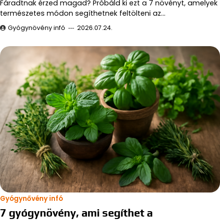
Fáradtnak érzed magad? Próbáld ki ezt a 7 növényt, amelyek
természetes módon segíthetnek feltölteni az…
Gyógynövény infó
2026.07.24.
Gyógynővény infó
7 gyógynövény, ami segíthet a