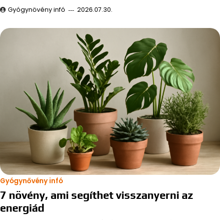
Gyógynövény infó
2026.07.30.
Gyógynővény infó
7 növény, ami segíthet visszanyerni az
energiád