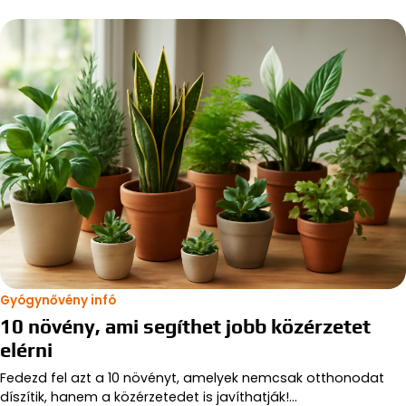
Gyógynővény infó
10 növény, ami segíthet jobb közérzetet
elérni
Fedezd fel azt a 10 növényt, amelyek nemcsak otthonodat
díszítik, hanem a közérzetedet is javíthatják!…