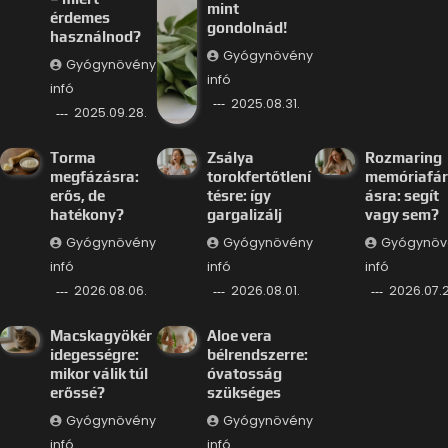
mint
érdemes
gondolnád!
használnod?
Gyógynövény
Gyógynövény
infó
infó
2025.08.31.
2025.09.28.
Torma
Zsálya
Rozmaring
megfázásra:
torokfertőtlení
memóriafá
erős, de
tésre: így
ásra: segít
hatékony?
gargalizálj
vagy sem?
Gyógynövény
Gyógynövény
Gyógynöv
infó
infó
infó
2026.08.06.
2026.08.01.
2026.07.2
Macskagyökér
Aloe vera
idegességre:
bélrendszerre:
mikor válik túl
óvatosság
erőssé?
szükséges
Gyógynövény
Gyógynövény
infó
infó