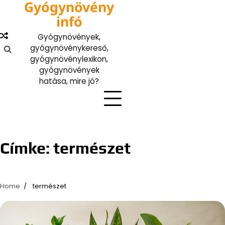
Gyógynövény
Skip
to
infó
content
Gyógynövények,
gyógynövénykereső,
gyógynövénylexikon,
gyógynövények
hatása, mire jó?
Címke:
természet
Home
természet