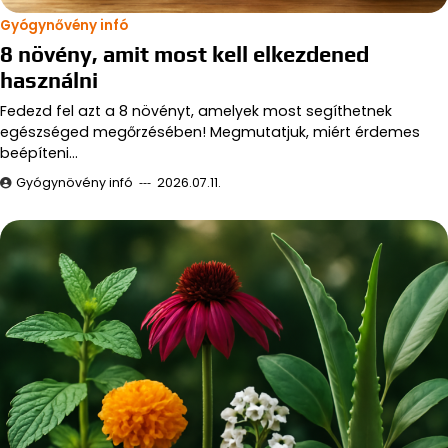
Gyógynővény infó
8 növény, amit most kell elkezdened
használni
Fedezd fel azt a 8 növényt, amelyek most segíthetnek
egészséged megőrzésében! Megmutatjuk, miért érdemes
beépíteni…
Gyógynövény infó
2026.07.11.