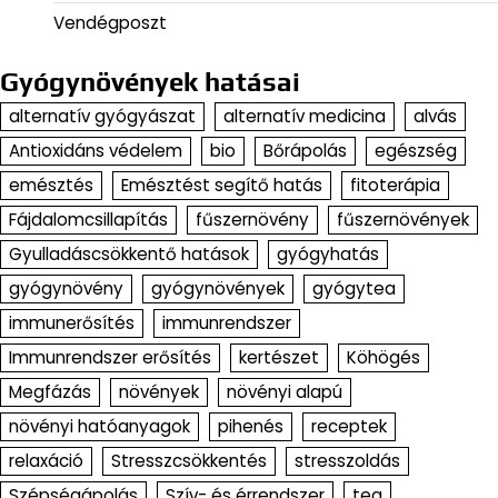
Vendégposzt
Gyógynövények hatásai
alternatív gyógyászat
alternatív medicina
alvás
Antioxidáns védelem
bio
Bőrápolás
egészség
emésztés
Emésztést segítő hatás
fitoterápia
Fájdalomcsillapítás
fűszernövény
fűszernövények
Gyulladáscsökkentő hatások
gyógyhatás
gyógynövény
gyógynövények
gyógytea
immunerősítés
immunrendszer
Immunrendszer erősítés
kertészet
Köhögés
Megfázás
növények
növényi alapú
növényi hatóanyagok
pihenés
receptek
relaxáció
Stresszcsökkentés
stresszoldás
Szépségápolás
Szív- és érrendszer
tea