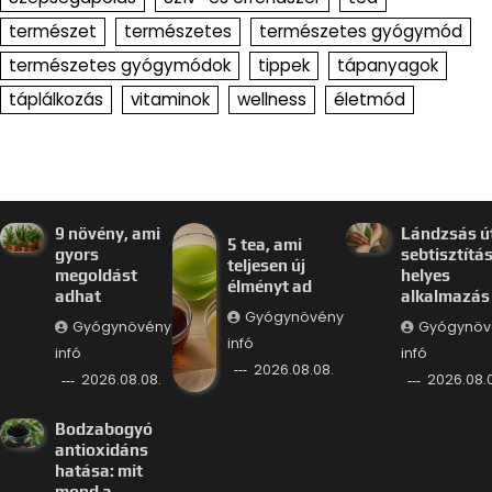
természet
természetes
természetes gyógymód
természetes gyógymódok
tippek
tápanyagok
táplálkozás
vitaminok
wellness
életmód
9 növény, ami
Lándzsás út
5 tea, ami
gyors
sebtisztítás
teljesen új
megoldást
helyes
élményt ad
adhat
alkalmazás
Gyógynövény
Gyógynövény
Gyógynöv
infó
infó
infó
2026.08.08.
2026.08.08.
2026.08.0
Bodzabogyó
antioxidáns
hatása: mit
mond a