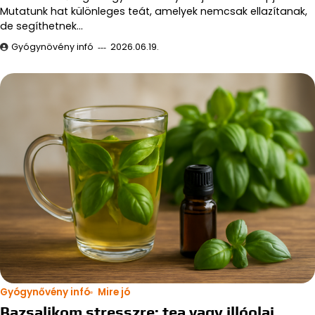
Mutatunk hat különleges teát, amelyek nemcsak ellazítanak,
de segíthetnek…
Gyógynövény infó
2026.06.19.
Gyógynővény infó
Mire jó
Bazsalikom stresszre: tea vagy illóolaj