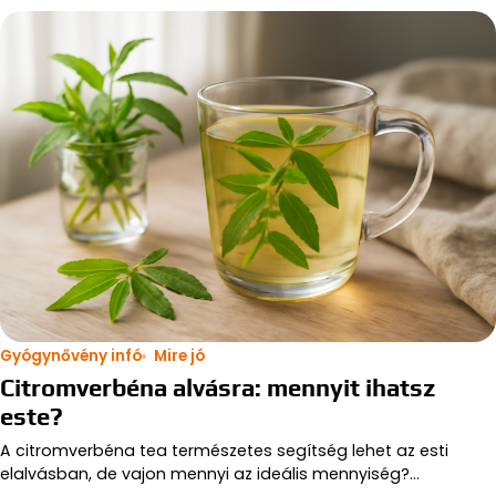
Gyógynővény infó
Mire jó
Citromverbéna alvásra: mennyit ihatsz
este?
A citromverbéna tea természetes segítség lehet az esti
elalvásban, de vajon mennyi az ideális mennyiség?…