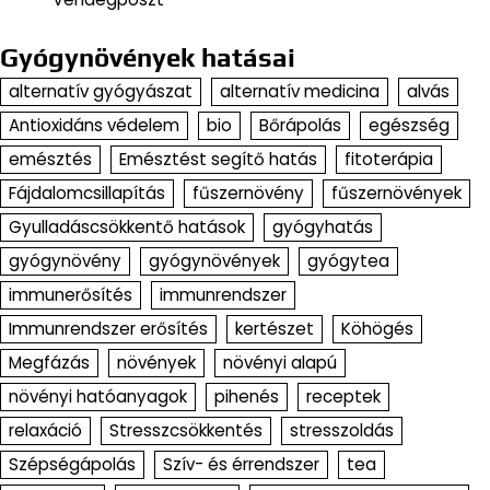
Gyógynövények hatásai
alternatív gyógyászat
alternatív medicina
alvás
Antioxidáns védelem
bio
Bőrápolás
egészség
emésztés
Emésztést segítő hatás
fitoterápia
Fájdalomcsillapítás
fűszernövény
fűszernövények
Gyulladáscsökkentő hatások
gyógyhatás
gyógynövény
gyógynövények
gyógytea
immunerősítés
immunrendszer
Immunrendszer erősítés
kertészet
Köhögés
Megfázás
növények
növényi alapú
növényi hatóanyagok
pihenés
receptek
relaxáció
Stresszcsökkentés
stresszoldás
Szépségápolás
Szív- és érrendszer
tea