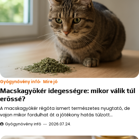
Gyógynővény infó
Mire jó
Macskagyökér idegességre: mikor válik túl
erőssé?
A macskagyökér régóta ismert természetes nyugtató, de
vajon mikor fordulhat át a jótékony hatás túlzott…
Gyógynövény infó
2026.07.24.