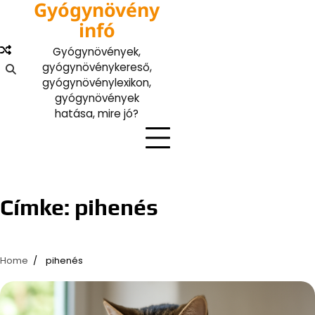
Gyógynövény
Skip
to
infó
content
Gyógynövények,
gyógynövénykereső,
gyógynövénylexikon,
gyógynövények
hatása, mire jó?
Címke:
pihenés
Home
pihenés