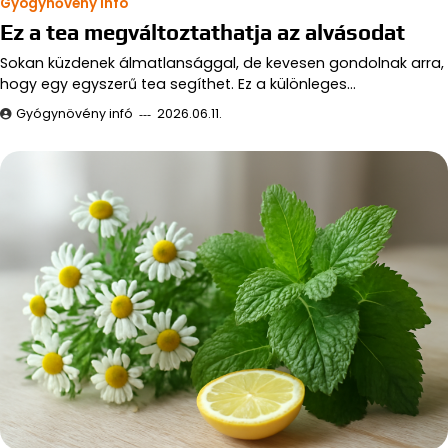
Gyógynővény infó
Ez a tea megváltoztathatja az alvásodat
Sokan küzdenek álmatlansággal, de kevesen gondolnak arra,
hogy egy egyszerű tea segíthet. Ez a különleges…
Gyógynövény infó
2026.06.11.