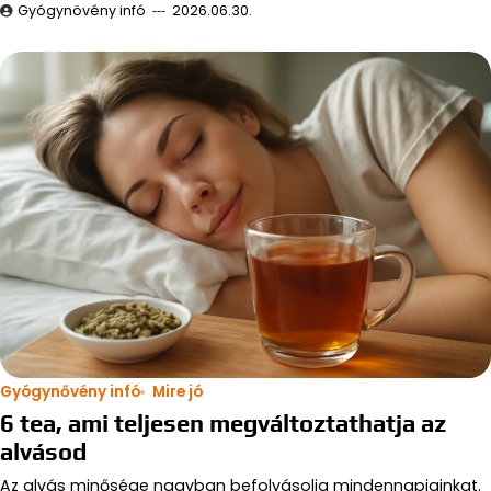
Gyógynövény infó
2026.06.30.
Gyógynővény infó
Mire jó
6 tea, ami teljesen megváltoztathatja az
alvásod
Az alvás minősége nagyban befolyásolja mindennapjainkat.