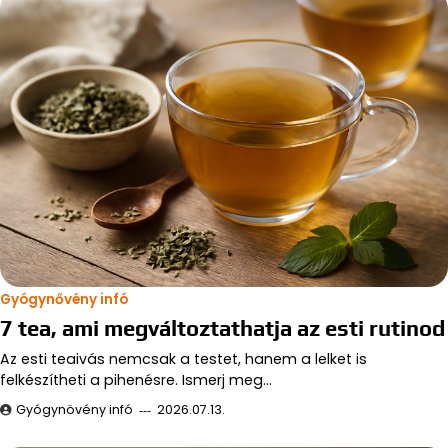
Gyógynővény infó
7 tea, ami megváltoztathatja az esti rutinod
Az esti teaivás nemcsak a testet, hanem a lelket is
felkészítheti a pihenésre. Ismerj meg…
Gyógynövény infó
2026.07.13.