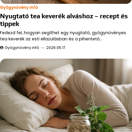
Gyógynővény infó
Nyugtató tea keverék alváshoz – recept és
tippek
Fedezd fel, hogyan segíthet egy nyugtató, gyógynövényes
tea keverék az esti ellazulásban és a pihentető…
Gyógynövény infó
2026.05.17.