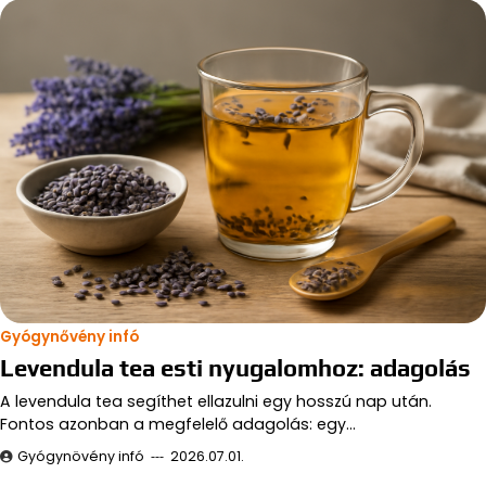
Gyógynővény infó
Levendula tea esti nyugalomhoz: adagolás
A levendula tea segíthet ellazulni egy hosszú nap után.
Fontos azonban a megfelelő adagolás: egy…
Gyógynövény infó
2026.07.01.