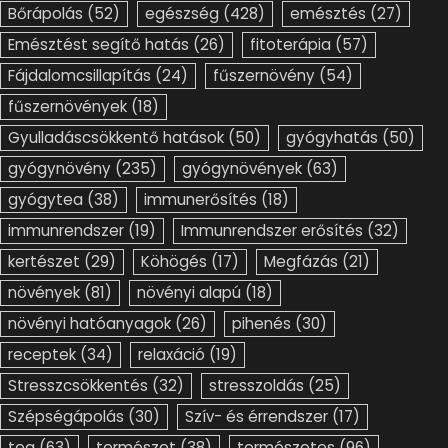
Bőrápolás
(52)
egészség
(428)
emésztés
(27)
Emésztést segítő hatás
(26)
fitoterápia
(57)
Fájdalomcsillapítás
(24)
fűszernövény
(54)
fűszernövények
(18)
Gyulladáscsökkentő hatások
(50)
gyógyhatás
(50)
gyógynövény
(235)
gyógynövények
(63)
gyógytea
(38)
immunerősítés
(18)
immunrendszer
(19)
Immunrendszer erősítés
(32)
kertészet
(29)
Köhögés
(17)
Megfázás
(21)
növények
(81)
növényi alapú
(18)
növényi hatóanyagok
(26)
pihenés
(30)
receptek
(34)
relaxáció
(19)
Stresszcsökkentés
(32)
stresszoldás
(25)
Szépségápolás
(30)
Szív- és érrendszer
(17)
tea
(63)
természet
(38)
természetes
(96)