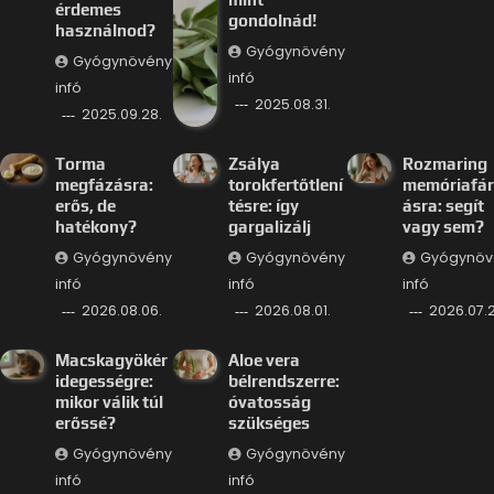
érdemes
gondolnád!
használnod?
Gyógynövény
Gyógynövény
infó
infó
2025.08.31.
2025.09.28.
Torma
Zsálya
Rozmaring
megfázásra:
torokfertőtlení
memóriafá
erős, de
tésre: így
ásra: segít
hatékony?
gargalizálj
vagy sem?
Gyógynövény
Gyógynövény
Gyógynöv
infó
infó
infó
2026.08.06.
2026.08.01.
2026.07.2
Macskagyökér
Aloe vera
idegességre:
bélrendszerre:
mikor válik túl
óvatosság
erőssé?
szükséges
Gyógynövény
Gyógynövény
infó
infó