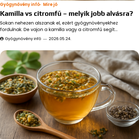
Gyógynővény infó
Mire jó
Kamilla vs citromfű – melyik jobb alvásra?
Sokan nehezen alszanak el, ezért gyógynövényekhez
fordulnak. De vajon a kamilla vagy a citromfű segít…
Gyógynövény infó
2026.05.24.