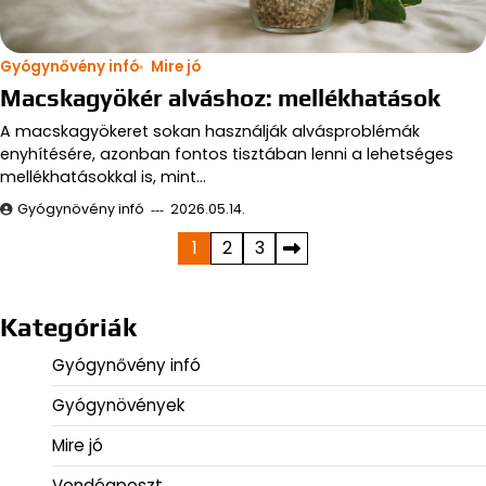
Gyógynővény infó
Mire jó
Macskagyökér alváshoz: mellékhatások
A macskagyökeret sokan használják alvásproblémák
enyhítésére, azonban fontos tisztában lenni a lehetséges
mellékhatásokkal is, mint…
Gyógynövény infó
2026.05.14.
Bejegyzések
1
2
3
lapozása
Kategóriák
Gyógynővény infó
Gyógynövények
Mire jó
Vendégposzt