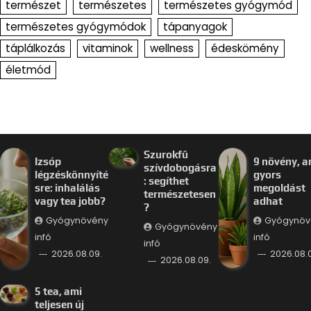
természet
természetes
természetes gyógymód
természetes gyógymódok
tápanyagok
táplálkozás
vitaminok
wellness
édeskömény
életmód
Szurokfű
Izsóp
9 növény, a
szívdobogásra
légzéskönnyíté
gyors
: segíthet
sre: inhalálás
megoldást
természetesen
vagy tea jobb?
adhat
?
Gyógynövény
Gyógynöv
Gyógynövény
infó
infó
infó
2026.08.09.
2026.08.
2026.08.09.
5 tea, ami
teljesen új