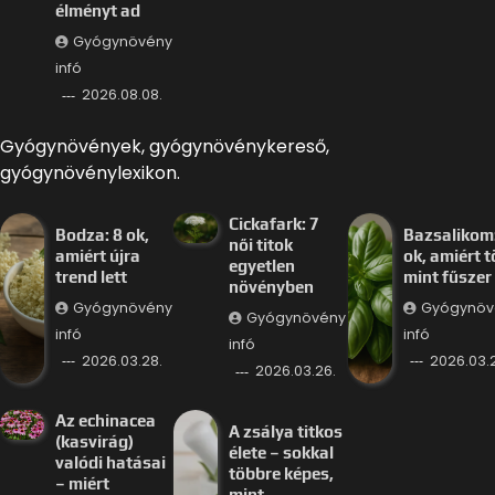
élményt ad
Gyógynövény
infó
2026.08.08.
Gyógynövények, gyógynövénykereső,
gyógynövénylexikon.
Cickafark: 7
Bodza: 8 ok,
Bazsalikom:
női titok
amiért újra
ok, amiért 
egyetlen
trend lett
mint fűszer
növényben
Gyógynövény
Gyógynöv
Gyógynövény
infó
infó
infó
2026.03.28.
2026.03.
2026.03.26.
Az echinacea
A zsálya titkos
(kasvirág)
élete – sokkal
valódi hatásai
többre képes,
– miért
mint