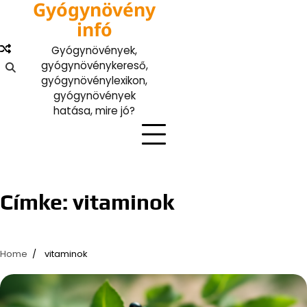
Gyógynövény
Skip
to
infó
content
Gyógynövények,
gyógynövénykereső,
gyógynövénylexikon,
gyógynövények
hatása, mire jó?
Címke:
vitaminok
Home
vitaminok