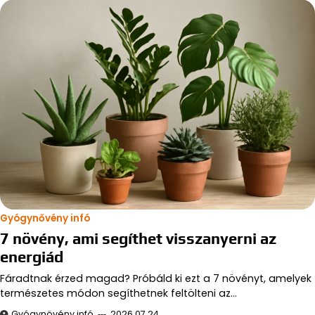
Gyógynővény infó
7 növény, ami segíthet visszanyerni az
energiád
Fáradtnak érzed magad? Próbáld ki ezt a 7 növényt, amelyek
természetes módon segíthetnek feltölteni az…
Gyógynövény infó
2026.07.24.