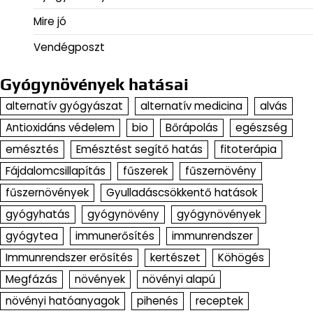
Mire jó
Vendégposzt
Gyógynövények hatásai
alternatív gyógyászat
alternatív medicina
alvás
Antioxidáns védelem
bio
Bőrápolás
egészség
emésztés
Emésztést segítő hatás
fitoterápia
Fájdalomcsillapítás
fűszerek
fűszernövény
fűszernövények
Gyulladáscsökkentő hatások
gyógyhatás
gyógynövény
gyógynövények
gyógytea
immunerősítés
immunrendszer
Immunrendszer erősítés
kertészet
Köhögés
Megfázás
növények
növényi alapú
növényi hatóanyagok
pihenés
receptek