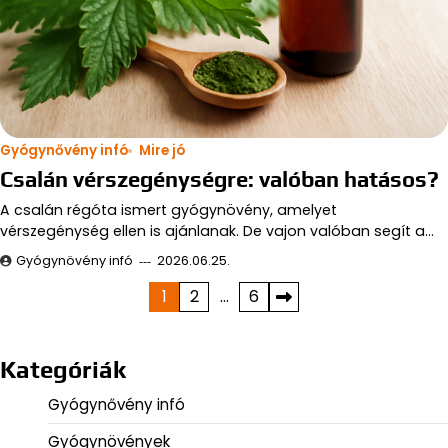
Gyógynővény infó
Mire jó
Csalán vérszegénységre: valóban hatásos?
A csalán régóta ismert gyógynövény, amelyet
vérszegénység ellen is ajánlanak. De vajon valóban segít a…
Gyógynövény infó
2026.06.25.
Bejegyzések
1
2
…
6
lapozása
Kategóriák
Gyógynővény infó
Gyógynövények