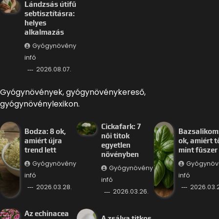
Lándzsás útifű
sebtisztításra:
helyes
alkalmazás
Gyógynövény
infó
2026.08.07.
Gyógynövények, gyógynövénykereső,
gyógynövénylexikon.
Cickafark: 7
Bodza: 8 ok,
Bazsalikom:
női titok
amiért újra
ok, amiért 
egyetlen
trend lett
mint fűszer
növényben
Gyógynövény
Gyógynöv
Gyógynövény
infó
infó
infó
2026.03.28.
2026.03.
2026.03.26.
Az echinacea
A zsálya titkos