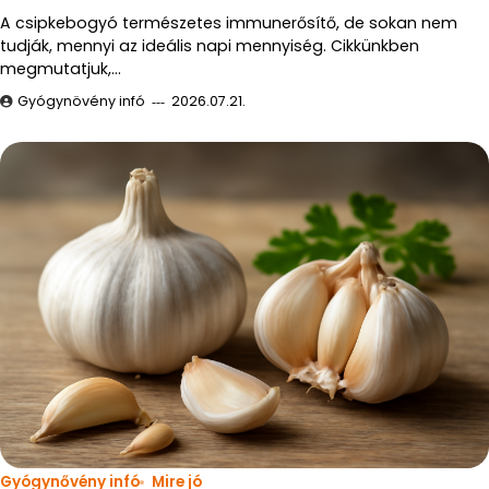
A csipkebogyó természetes immunerősítő, de sokan nem
tudják, mennyi az ideális napi mennyiség. Cikkünkben
megmutatjuk,…
Gyógynövény infó
2026.07.21.
Gyógynővény infó
Mire jó