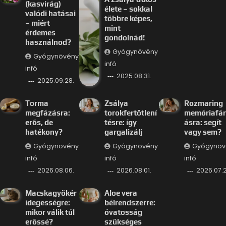
(kasvirág)
élete – sokkal
valódi hatásai
többre képes,
– miért
mint
érdemes
gondolnád!
használnod?
Gyógynövény
Gyógynövény
infó
infó
2025.08.31.
2025.09.28.
Torma
Zsálya
Rozmaring
megfázásra:
torokfertőtlení
memóriafá
erős, de
tésre: így
ásra: segít
hatékony?
gargalizálj
vagy sem?
Gyógynövény
Gyógynövény
Gyógynöv
infó
infó
infó
2026.08.06.
2026.08.01.
2026.07.2
Macskagyökér
Aloe vera
idegességre:
bélrendszerre:
mikor válik túl
óvatosság
erőssé?
szükséges