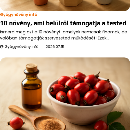
Gyógynővény infó
10 növény, ami belülről támogatja a tested
Ismerd meg azt a 10 növényt, amelyek nemcsak finomak, de
valóban támogatják szervezeted működését! Ezek…
Gyógynövény infó
2026.07.15.