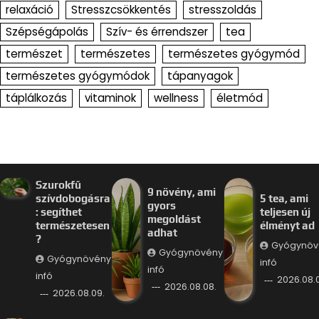
relaxáció
Stresszcsökkentés
stresszoldás
Szépségápolás
Szív- és érrendszer
tea
természet
természetes
természetes gyógymód
természetes gyógymódok
tápanyagok
táplálkozás
vitaminok
wellness
életmód
Szurokfű
9 növény, ami
szívdobogásra
5 tea, ami
gyors
: segíthet
teljesen új
megoldást
természetesen
élményt ad
adhat
?
Gyógynöv
Gyógynövény
Gyógynövény
infó
infó
infó
2026.08.
2026.08.08.
2026.08.09.