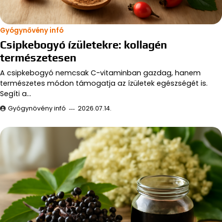
Gyógynővény infó
Csipkebogyó ízületekre: kollagén
természetesen
A csipkebogyó nemcsak C-vitaminban gazdag, hanem
természetes módon támogatja az ízületek egészségét is.
Segíti a…
Gyógynövény infó
2026.07.14.