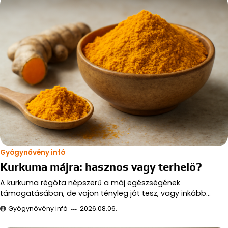
Gyógynővény infó
Kurkuma májra: hasznos vagy terhelő?
A kurkuma régóta népszerű a máj egészségének
támogatásában, de vajon tényleg jót tesz, vagy inkább…
Gyógynövény infó
2026.08.06.