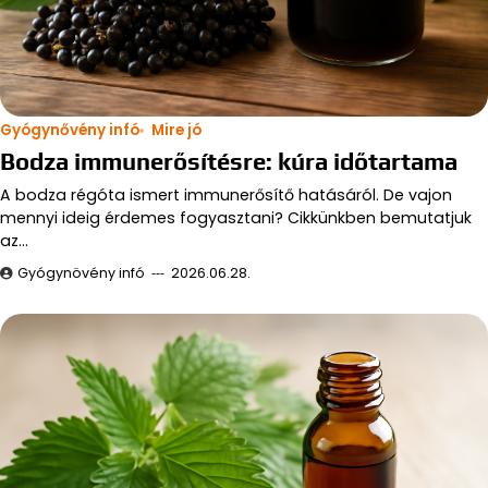
Gyógynővény infó
Mire jó
Bodza immunerősítésre: kúra időtartama
A bodza régóta ismert immunerősítő hatásáról. De vajon
mennyi ideig érdemes fogyasztani? Cikkünkben bemutatjuk
az…
Gyógynövény infó
2026.06.28.