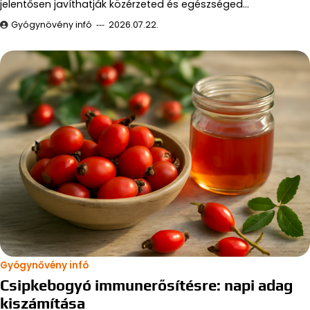
jelentősen javíthatják közérzeted és egészséged…
Gyógynövény infó
2026.07.22.
Gyógynővény infó
Csipkebogyó immunerősítésre: napi adag
kiszámítása