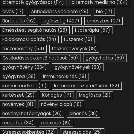
alternatív gyógyászat
(114)
alternatív medicina
(104)
alvás
(17)
Antioxidáns védelem
(28)
bio
(17)
Bőrápolás
(52)
egészség
(427)
emésztés
(27)
Emésztést segítő hatás
(26)
fitoterápia
(57)
Fájdalomcsillapítás
(24)
fűszerek
(16)
fűszernövény
(54)
fűszernövények
(18)
Gyulladáscsökkentő hatások
(50)
gyógyhatás
(50)
gyógynövény
(234)
gyógynövények
(63)
gyógytea
(38)
immunerősítés
(18)
immunrendszer
(19)
Immunrendszer erősítés
(32)
kertészet
(29)
Köhögés
(17)
Megfázás
(21)
növények
(81)
növényi alapú
(18)
növényi hatóanyagok
(26)
pihenés
(30)
receptek
(34)
relaxáció
(19)
Stresszcsökkentés
(32)
stresszoldás
(25)