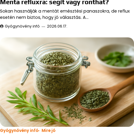
Menta refluxra: segít vagy ronthat?
Sokan használják a mentát emésztési panaszokra, de reflux
esetén nem biztos, hogy jó választás. A…
Gyógynövény infó
2026.06.17.
Gyógynővény infó
Mire jó