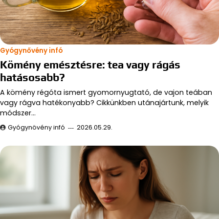
Gyógynővény infó
Kömény emésztésre: tea vagy rágás
hatásosabb?
A kömény régóta ismert gyomornyugtató, de vajon teában
vagy rágva hatékonyabb? Cikkünkben utánajártunk, melyik
módszer…
Gyógynövény infó
2026.05.29.