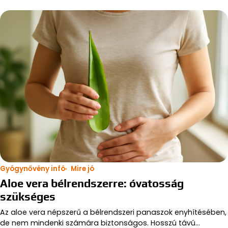
Gyógynővény infó
Mire jó
Aloe vera bélrendszerre: óvatosság
szükséges
Az aloe vera népszerű a bélrendszeri panaszok enyhítésében,
de nem mindenki számára biztonságos. Hosszú távú…