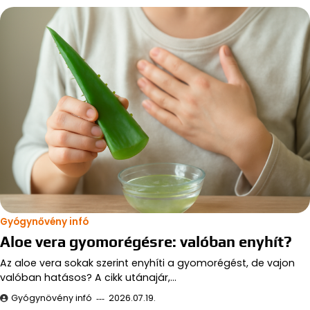
Gyógynővény infó
Aloe vera gyomorégésre: valóban enyhít?
Az aloe vera sokak szerint enyhíti a gyomorégést, de vajon
valóban hatásos? A cikk utánajár,…
Gyógynövény infó
2026.07.19.