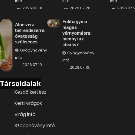
infó
infó
infó
2026.08.01.
2026.07.28.
2026.07.2
Fokhagyma
Aloe vera
magas
bélrendszerre:
vérnyomásra:
óvatosság
mennyi az
szükséges
ideális?
Gyógynövény
Gyógynövény
infó
infó
2026.07.19.
2026.07.16.
Társoldalak
Kezdő kertész
Kerti virágok
Virág infó
Szobanövény infó