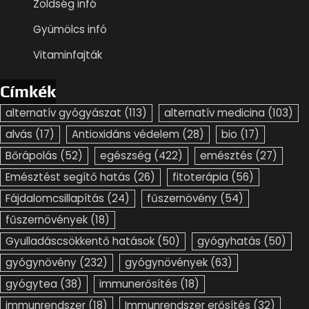
Zöldség infó
Gyümölcs infó
Vitaminfajták
Címkék
alternatív gyógyászat
(113)
alternatív medicina
(103)
alvás
(17)
Antioxidáns védelem
(28)
bio
(17)
Bőrápolás
(52)
egészség
(422)
emésztés
(27)
Emésztést segítő hatás
(26)
fitoterápia
(56)
Fájdalomcsillapítás
(24)
fűszernövény
(54)
fűszernövények
(18)
Gyulladáscsökkentő hatások
(50)
gyógyhatás
(50)
gyógynövény
(232)
gyógynövények
(63)
gyógytea
(38)
immunerősítés
(18)
immunrendszer
(18)
Immunrendszer erősítés
(32)