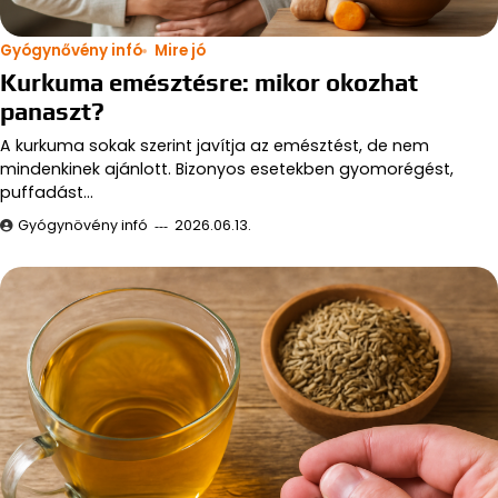
Gyógynővény infó
Mire jó
Kurkuma emésztésre: mikor okozhat
panaszt?
A kurkuma sokak szerint javítja az emésztést, de nem
mindenkinek ajánlott. Bizonyos esetekben gyomorégést,
puffadást…
Gyógynövény infó
2026.06.13.