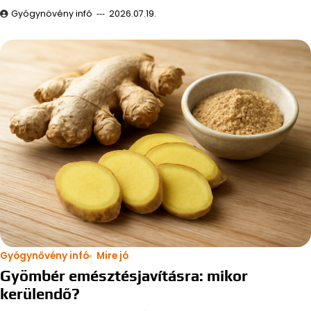
Gyógynövény infó
2026.07.19.
Gyógynővény infó
Mire jó
Gyömbér emésztésjavításra: mikor
kerülendő?