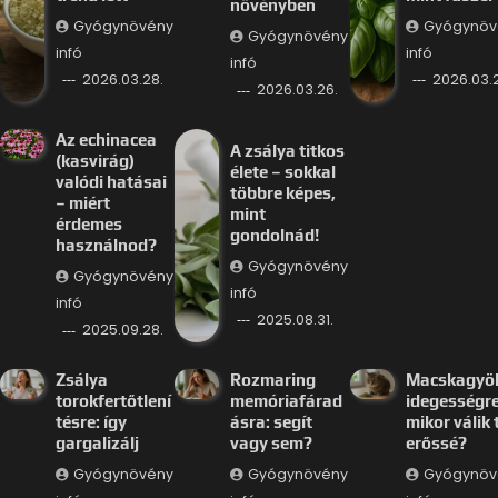
növényben
Gyógynövény
Gyógynöv
Gyógynövény
infó
infó
infó
2026.03.28.
2026.03.
2026.03.26.
Az echinacea
A zsálya titkos
(kasvirág)
élete – sokkal
valódi hatásai
többre képes,
– miért
mint
érdemes
gondolnád!
használnod?
Gyógynövény
Gyógynövény
infó
infó
2025.08.31.
2025.09.28.
Zsálya
Rozmaring
Macskagyö
torokfertőtlení
memóriafárad
idegességre
tésre: így
ásra: segít
mikor válik 
gargalizálj
vagy sem?
erőssé?
Gyógynövény
Gyógynövény
Gyógynöv