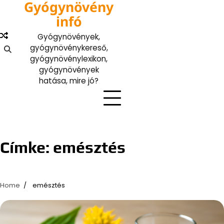
Gyógynövény
Skip
to
infó
content
Gyógynövények,
gyógynövénykereső,
gyógynövénylexikon,
gyógynövények
hatása, mire jó?
Címke:
emésztés
Home
emésztés