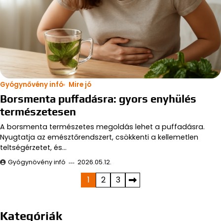
Gyógynővény infó
Mire jó
Borsmenta puffadásra: gyors enyhülés
természetesen
A borsmenta természetes megoldás lehet a puffadásra.
Nyugtatja az emésztőrendszert, csökkenti a kellemetlen
teltségérzetet, és…
Gyógynövény infó
2026.05.12.
Bejegyzések
1
2
3
lapozása
Kategóriák