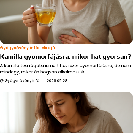
Gyógynővény infó
Mire jó
Kamilla gyomorfájásra: mikor hat gyorsan?
A kamilla tea régóta ismert házi szer gyomorfájásra, de nem
mindegy, mikor és hogyan alkalmazzuk.…
Gyógynövény infó
2026.05.28.