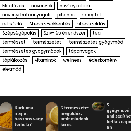
Megfázás
növények
növényi alapú
növényi hatóanyagok
pihenés
receptek
relaxáció
Stresszcsökkentés
stresszoldás
Szépségápolás
Szív- és érrendszer
tea
természet
természetes
természetes gyógymód
természetes gyógymódok
tápanyagok
táplálkozás
vitaminok
wellness
édeskömény
életmód
5
Kurkuma
6 természetes
gyógynövén
májra:
megoldás,
ami segíthe
hasznos vagy
amit mindenki
hétköznap
terhelő?
keres
an