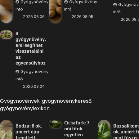
Gyógynövény
Gyógynövény
Gyógynöv
infó
infó
infó
2026.08.06.
2026.08.05.
2026.08.
8
gyógynövény,
ami segíthet
visszatalálni
az
egyensúlyhoz
Gyógynövény
infó
2026.08.04.
Gyógynövények, gyógynövénykereső,
gyógynövénylexikon.
Cickafark: 7
Bodza: 8 ok,
Bazsalikom:
női titok
amiért újra
ok, amiért 
egyetlen
trend lett
mint fűszer