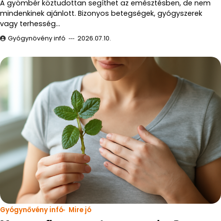
A gyömbér köztudottan segíthet az emésztésben, de nem
mindenkinek ajánlott. Bizonyos betegségek, gyógyszerek
vagy terhesség…
Gyógynövény infó
2026.07.10.
Gyógynővény infó
Mire jó