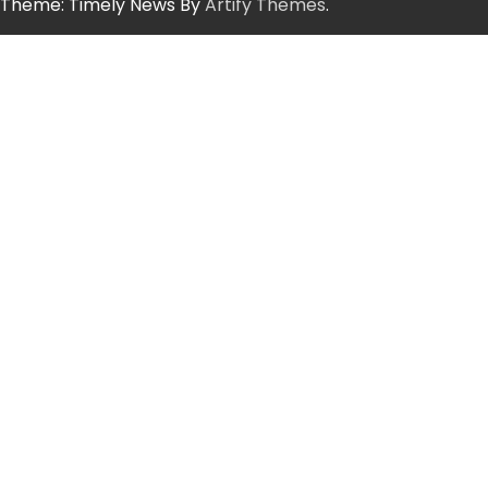
Theme: Timely News By
Artify Themes
.