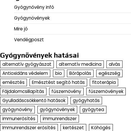
Gyógynővény infó
Gyógynövények
Mire jó
Vendégposzt
Gyógynövények hatásai
alternatív gyógyászat
alternatív medicina
alvás
Antioxidáns védelem
bio
Bőrápolás
egészség
emésztés
Emésztést segítő hatás
fitoterápia
Fájdalomcsillapítás
fűszernövény
fűszernövények
Gyulladáscsökkentő hatások
gyógyhatás
gyógynövény
gyógynövények
gyógytea
immunerősítés
immunrendszer
Immunrendszer erősítés
kertészet
Köhögés