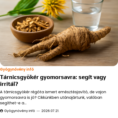
Gyógynővény infó
Tárnicsgyökér gyomorsavra: segít vagy
irritál?
A tárnicsgyökér régóta ismert emésztésjavító, de vajon
gyomorsavra is jó? Cikkünkben utánajártunk, valóban
segíthet-e a…
Gyógynövény infó
2026.07.21.