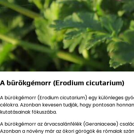
A bürökgémorr (Erodium cicutarium)
A bürökgémorr (Erodium cicutarium) egy különleges gy
célokra. Azonban kevesen tudják, hogy pontosan honnan
kutatásainak fókuszába.
A bürökgémorr az árvacsalánfélék (Geraniaceae) családj
Azonban a növény már az ókori görögök és rómaiak számára