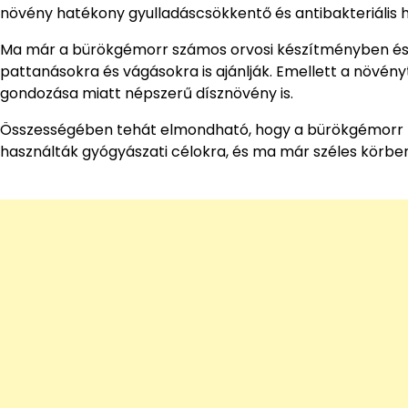
növény hatékony gyulladáscsökkentő és antibakteriális ha
Ma már a bürökgémorr számos orvosi készítményben és
pattanásokra és vágásokra is ajánlják. Emellett a növény
gondozása miatt népszerű dísznövény is.
Összességében tehát elmondható, hogy a bürökgémorr h
használták gyógyászati célokra, és ma már széles körben