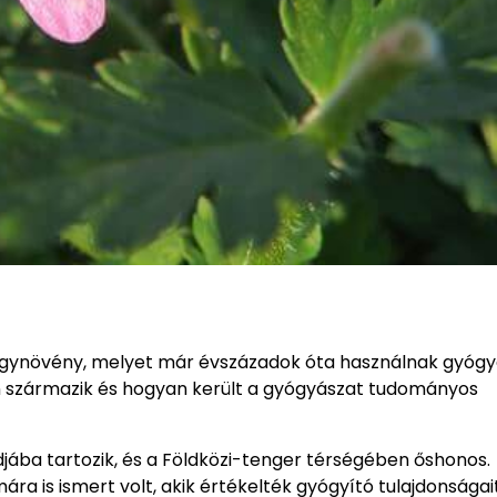
ógynövény, melyet már évszázadok óta használnak gyógy
 származik és hogyan került a gyógyászat tudományos
ába tartozik, és a Földközi-tenger térségében őshonos.
 is ismert volt, akik értékelték gyógyító tulajdonságait