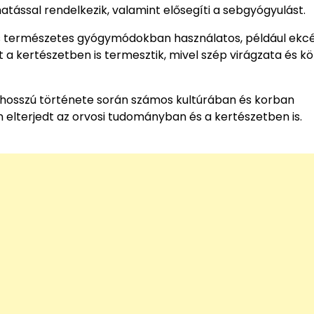
tással rendelkezik, valamint elősegíti a sebgyógyulást.
 természetes gyógymódokban használatos, például ekc
t a kertészetben is termesztik, mivel szép virágzata és k
osszú története során számos kultúrában és korban
 elterjedt az orvosi tudományban és a kertészetben is.