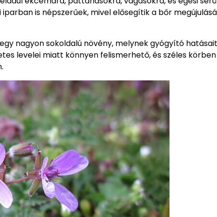
 például ekcémára, pattanásokra, vágásokra, és égési sér
i iparban is népszerűek, mivel elősegítik a bőr megújulásá
gy nagyon sokoldalú növény, melynek gyógyító hatásai
tes levelei miatt könnyen felismerhető, és széles körben
.