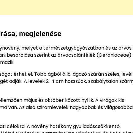
írása, megjelenése
ynövény, melyet a természetgyógyászatban és az orvosi
ani besorolása szerint az árvacsalánfélék (Geraniaceae)
rmazik.
ot érhet el. Több ágból álló, ágazó szárán széles, levé
égét adják. A levelek 2-4 cm hosszúak, szabálytalan szárn
ellemzően május és október között nyílik. A virágok kis
rma van. Az alsó sziromlevelek nagyobbak és világosabba
ati célokra. A növény hatékony gyulladáscsökkentő,