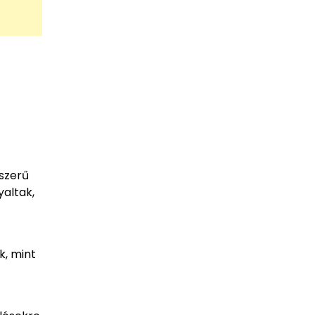
lszerű
yaltak,
k, mint