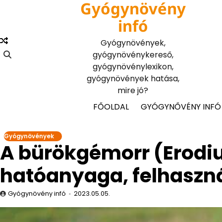
Gyógynövény
Skip
to
infó
content
Gyógynövények,
gyógynövénykereső,
gyógynövénylexikon,
gyógynövények hatása,
mire jó?
FŐOLDAL
GYÓGYNŐVÉNY INFÓ
Gyógynövények
A bürökgémorr (Erodiu
hatóanyaga, felhaszn
Gyógynövény infó
2023.05.05.