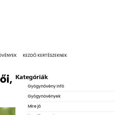
ÖVÉNYEK
KEZDŐ KERTÉSZEKNEK
ői,
Kategóriák
Gyógynővény infó
Gyógynövények
Mire jó