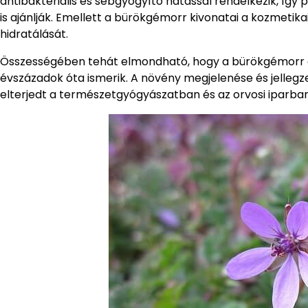
antibakteriális és sebgyógyító hatással rendelkezik, így
is ajánlják. Emellett a bürökgémorr kivonatai a kozmetika
hidratálását.
Összességében tehát elmondható, hogy a bürökgémorr e
évszázadok óta ismerik. A növény megjelenése és jellegze
elterjedt a természetgyógyászatban és az orvosi iparban