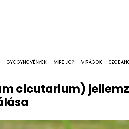
GYÓGYNÖVÉNYEK
MIRE JÓ?
VIRÁGOK
SZOBAN
m cicutarium) jellemz
álása