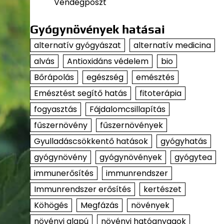
Vendégposzt
Gyógynövények hatásai
alternatív gyógyászat
alternatív medicina
alvás
Antioxidáns védelem
bio
Bőrápolás
egészség
emésztés
Emésztést segítő hatás
fitoterápia
fogyasztás
Fájdalomcsillapítás
fűszernövény
fűszernövények
Gyulladáscsökkentő hatások
gyógyhatás
gyógynövény
gyógynövények
gyógytea
immunerősítés
immunrendszer
Immunrendszer erősítés
kertészet
Köhögés
Megfázás
növények
növényi alapú
növényi hatóanyagok