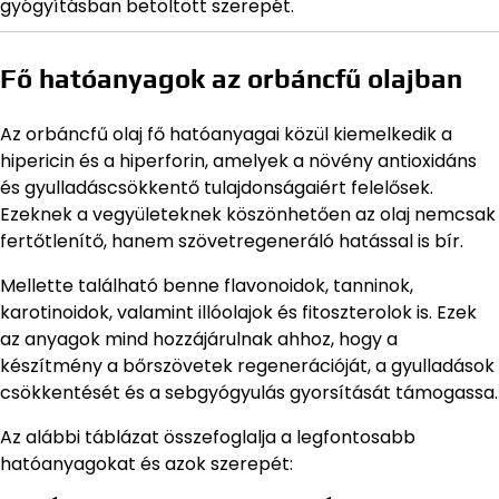
gyógyításban betöltött szerepét.
Fő hatóanyagok az orbáncfű olajban
Az orbáncfű olaj fő hatóanyagai közül kiemelkedik a
hipericin és a hiperforin, amelyek a növény antioxidáns
és gyulladáscsökkentő tulajdonságaiért felelősek.
Ezeknek a vegyületeknek köszönhetően az olaj nemcsak
fertőtlenítő, hanem szövetregeneráló hatással is bír.
Mellette található benne flavonoidok, tanninok,
karotinoidok, valamint illóolajok és fitoszterolok is. Ezek
az anyagok mind hozzájárulnak ahhoz, hogy a
készítmény a bőrszövetek regenerációját, a gyulladások
csökkentését és a sebgyógyulás gyorsítását támogassa.
Az alábbi táblázat összefoglalja a legfontosabb
hatóanyagokat és azok szerepét: