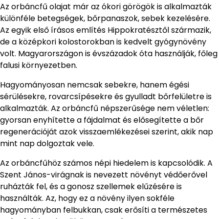
Az orbáncfű olajat már az ókori görögök is alkalmazták
különféle betegségek, bőrpanaszok, sebek kezelésére.
Az egyik első írásos említés Hippokratésztől származik,
de a középkori kolostorokban is kedvelt gyógynövény
volt. Magyarországon is évszázadok óta használják, főleg
falusi környezetben.
Hagyományosan nemcsak sebekre, hanem égési
sérülésekre, rovarcsípésekre és gyulladt bőrfelületre is
alkalmazták. Az orbáncfű népszerűsége nem véletlen:
gyorsan enyhítette a fájdalmat és elősegítette a bőr
regenerációját azok visszaemlékezései szerint, akik nap
mint nap dolgoztak vele.
Az orbáncfűhöz számos népi hiedelem is kapcsolódik. A
Szent János-virágnak is nevezett növényt védőerővel
ruházták fel, és a gonosz szellemek elűzésére is
használták. Az, hogy ez a növény ilyen sokféle
hagyományban felbukkan, csak erősíti a természetes