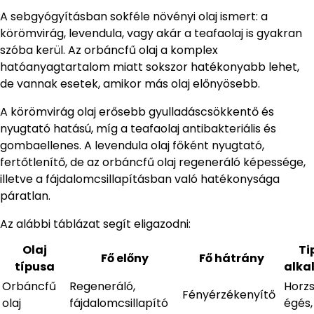
A sebgyógyításban sokféle növényi olaj ismert: a
körömvirág, levendula, vagy akár a teafaolaj is gyakran
szóba kerül. Az orbáncfű olaj a komplex
hatóanyagtartalom miatt sokszor hatékonyabb lehet,
de vannak esetek, amikor más olaj előnyösebb.
A körömvirág olaj erősebb gyulladáscsökkentő és
nyugtató hatású, míg a teafaolaj antibakteriális és
gombaellenes. A levendula olaj főként nyugtató,
fertőtlenítő, de az orbáncfű olaj regeneráló képessége,
illetve a fájdalomcsillapításban való hatékonysága
páratlan.
Az alábbi táblázat segít eligazodni:
Olaj
Ti
Fő előny
Fő hátrány
típusa
alka
Orbáncfű
Regeneráló,
Horzs
Fényérzékenyítő
olaj
fájdalomcsillapító
égés,