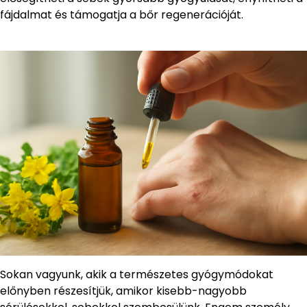
fájdalmat és támogatja a bőr regenerációját.
Sokan vagyunk, akik a természetes gyógymódokat
előnyben részesítjük, amikor kisebb-nagyobb