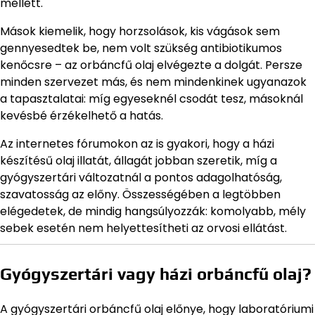
mellett.
Mások kiemelik, hogy horzsolások, kis vágások sem
gennyesedtek be, nem volt szükség antibiotikumos
kenőcsre – az orbáncfű olaj elvégezte a dolgát. Persze
minden szervezet más, és nem mindenkinek ugyanazok
a tapasztalatai: míg egyeseknél csodát tesz, másoknál
kevésbé érzékelhető a hatás.
Az internetes fórumokon az is gyakori, hogy a házi
készítésű olaj illatát, állagát jobban szeretik, míg a
gyógyszertári változatnál a pontos adagolhatóság,
szavatosság az előny. Összességében a legtöbben
elégedetek, de mindig hangsúlyozzák: komolyabb, mély
sebek esetén nem helyettesítheti az orvosi ellátást.
Gyógyszertári vagy házi orbáncfű olaj?
A gyógyszertári orbáncfű olaj előnye, hogy laboratóriumi