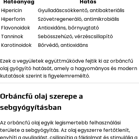
Hatóanyag
Hatás
Hipericin
Gyulladáscsökkentő, antibakteriális
Hiperforin
Szövetregeneráló, antimikrobiális
Flavonoidok
Antioxidáns, bőrnyugtató
Tanninok
Sebösszehúzó, vérzéscsillapító
Karotinoidok
Bőrvédő, antioxidáns
Ezek a vegyületek együttműködve fejtik ki az orbáncfű
olaj gyógyító hatását, amely a hagyományos és modern
kutatások szerint is figyelemreméltó.
Orbáncfű olaj szerepe a
sebgyógyításban
Az orbáncfű olaj egyik legismertebb felhasználási
területe a sebgyógyítás. Az olaj egyszerre fertőtlenít,
enyhíti a gyulladást, csillapítja a fájdalmat és stimulálja a