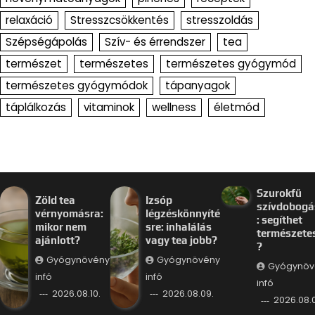
relaxáció
Stresszcsökkentés
stresszoldás
Szépségápolás
Szív- és érrendszer
tea
természet
természetes
természetes gyógymód
természetes gyógymódok
tápanyagok
táplálkozás
vitaminok
wellness
életmód
Szurokfű
Zöld tea
Izsóp
szívdobogá
vérnyomásra:
légzéskönnyíté
: segíthet
mikor nem
sre: inhalálás
természete
ajánlott?
vagy tea jobb?
?
Gyógynövény
Gyógynövény
Gyógynöv
infó
infó
infó
2026.08.10.
2026.08.09.
2026.08.