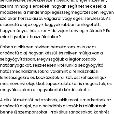
sérülésekkel, sebekkel szembesülünk. Engem személy
szerint mindig is érdekelt, hogyan segíthetnek ezek a
módszerek a mindennapi egészségmegőrzésben, legyen
szó akár horzsolásról, vágásról vagy égési sérülésről. Az
orbáncfű olaj az egyik leggyakrabban emlegetett,
hagyományos házi szer – de vajon tényleg működik? És
mire figyeljünk használatakor?
Ebben a cikkben röviden bemutatom, mi is az az
orbáncfű olaj, hogyan készül, és milyen múltja van a
sebgyógyításban. Megvizsgáljuk a legfontosabb
hatóanyagokat, részletesen kitérünk a sebgyógyító
hatásmechanizmusokra, valamint a felhasználási
lehetőségekre és kockázatokra. Sőt, összehasonlítjuk
más növényi olajokkal, tapasztalatokat is megosztok, és
megválaszolom a leggyakoribb kérdéseket is.
A cikk útmutatót ad azoknak, akik most ismerkednek az
orbáncfű olajjal, de a haladóbb olvasók is találhatnak
benne új szempontokat. Praktikus tanácsokat, konkrét