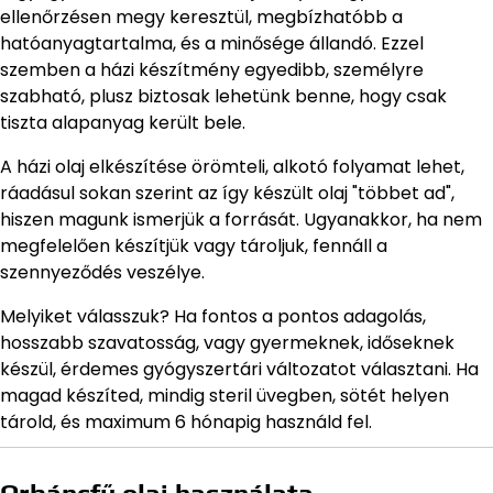
ellenőrzésen megy keresztül, megbízhatóbb a
hatóanyagtartalma, és a minősége állandó. Ezzel
szemben a házi készítmény egyedibb, személyre
szabható, plusz biztosak lehetünk benne, hogy csak
tiszta alapanyag került bele.
A házi olaj elkészítése örömteli, alkotó folyamat lehet,
ráadásul sokan szerint az így készült olaj "többet ad",
hiszen magunk ismerjük a forrását. Ugyanakkor, ha nem
megfelelően készítjük vagy tároljuk, fennáll a
szennyeződés veszélye.
Melyiket válasszuk? Ha fontos a pontos adagolás,
hosszabb szavatosság, vagy gyermeknek, időseknek
készül, érdemes gyógyszertári változatot választani. Ha
magad készíted, mindig steril üvegben, sötét helyen
tárold, és maximum 6 hónapig használd fel.