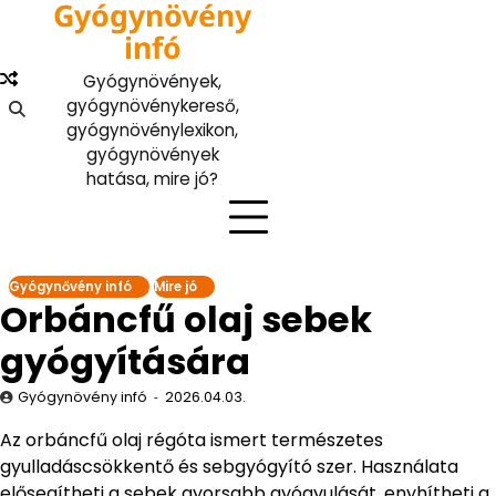
Gyógynövény
Skip
to
infó
content
Gyógynövények,
gyógynövénykereső,
gyógynövénylexikon,
gyógynövények
hatása, mire jó?
Gyógynővény infó
Mire jó
Orbáncfű olaj sebek
gyógyítására
Gyógynövény infó
2026.04.03.
Az orbáncfű olaj régóta ismert természetes
gyulladáscsökkentő és sebgyógyító szer. Használata
elősegítheti a sebek gyorsabb gyógyulását, enyhítheti a