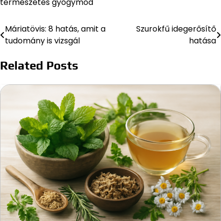
természetes gyógymód
Máriatövis: 8 hatás, amit a
Szurokfű idegerősítő
Bejegyzés
tudomány is vizsgál
hatása
navigáció
Related Posts