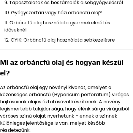
Tapasztalatok és beszámolók a sebgyógyulásról
Gyógyszertári vagy házi orbáncfű olaj?
Orbáncfű olaj használata gyermekeknél és
időseknél
GYIK: Orbáncfű olaj használata sebkezelésre
Mi az orbáncfű olaj és hogyan készül
el?
Az orbáncfű olaj egy növényi kivonat, amelyet a
közönséges orbáncfű (Hypericum perforatum) virágos
hajtásainak olajos áztatásával készítenek. A növény
legismertebb tulajdonsága, hogy élénk sárga virágaiból
vöröses színű olajat nyerhetünk – ennek a színnek
különleges jelentősége is van, melyet később
részletezünk.