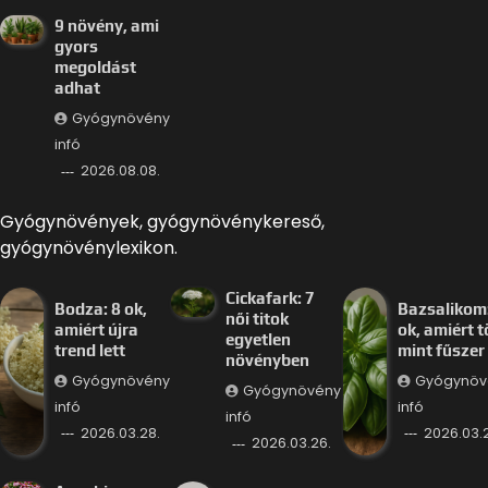
9 növény, ami
gyors
megoldást
adhat
Gyógynövény
infó
2026.08.08.
Gyógynövények, gyógynövénykereső,
gyógynövénylexikon.
Cickafark: 7
Bodza: 8 ok,
Bazsalikom:
női titok
amiért újra
ok, amiért 
egyetlen
trend lett
mint fűszer
növényben
Gyógynövény
Gyógynöv
Gyógynövény
infó
infó
infó
2026.03.28.
2026.03.
2026.03.26.