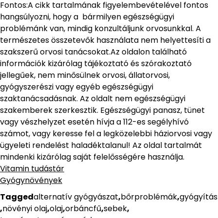
Fontos:A cikk tartalmának figyelembevételével fontos
hangsúlyozni, hogy a bármilyen egészségügyi
problémánk van, mindig konzultáljunk orvosunkkal. A
természetes összetevők használata nem helyettesíti a
szakszerű orvosi tanácsokat.Az oldalon található
információk kizárólag tájékoztató és szórakoztató
jellegűek, nem minősülnek orvosi, állatorvosi,
gyógyszerészi vagy egyéb egészségügyi
szaktanácsadásnak. Az oldalt nem egészségügyi
szakemberek szerkesztik. Egészségügyi panasz, tünet
vagy vészhelyzet esetén hívja a 112-es segélyhívó
számot, vagy keresse fel a legközelebbi háziorvosi vagy
ügyeleti rendelést haladéktalanul! Az oldal tartalmát
mindenki kizárólag saját felelősségére használja.
Vitamin tudástár
Gyógynövények
Tagged
alternatív gyógyászat
,
bőrproblémák
,
gyógyítás
,
növényi olaj
,
olaj
,
orbáncfű
,
sebek
,