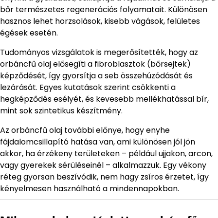
bőr természetes regenerációs folyamatait. Különösen
hasznos lehet horzsolások, kisebb vágások, felületes
égések esetén.
Tudományos vizsgálatok is megerősítették, hogy az
orbáncfű olaj elősegíti a fibroblasztok (bőrsejtek)
képződését, így gyorsítja a seb összehúzódását és
lezárását. Egyes kutatások szerint csökkenti a
hegképződés esélyét, és kevesebb mellékhatással bír,
mint sok szintetikus készítmény.
Az orbáncfű olaj további előnye, hogy enyhe
fájdalomcsillapító hatása van, ami különösen jól jön
akkor, ha érzékeny területeken – például ujjakon, arcon,
vagy gyerekek sérüléseinél – alkalmazzuk. Egy vékony
réteg gyorsan beszívódik, nem hagy zsíros érzetet, így
kényelmesen használható a mindennapokban.