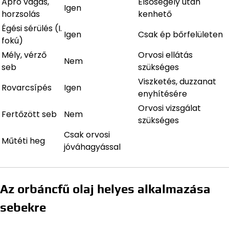
Apró vágás,
Elsősegély után
Igen
horzsolás
kenhető
Égési sérülés (I.
Igen
Csak ép bőrfelületen
fokú)
Mély, vérző
Orvosi ellátás
Nem
seb
szükséges
Viszketés, duzzanat
Rovarcsípés
Igen
enyhítésére
Orvosi vizsgálat
Fertőzött seb
Nem
szükséges
Csak orvosi
Műtéti heg
jóváhagyással
Az orbáncfű olaj helyes alkalmazása
sebekre