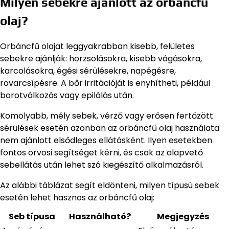
Milyen sebekre ajánlott az orbáncfű
olaj?
Orbáncfű olajat leggyakrabban kisebb, felületes
sebekre ajánlják: horzsolásokra, kisebb vágásokra,
karcolásokra, égési sérülésekre, napégésre,
rovarcsípésre. A bőr irritációját is enyhítheti, például
borotválkozás vagy epilálás után.
Komolyabb, mély sebek, vérző vagy erősen fertőzött
sérülések esetén azonban az orbáncfű olaj használata
nem ajánlott elsődleges ellátásként. Ilyen esetekben
fontos orvosi segítséget kérni, és csak az alapvető
sebellátás után lehet szó kiegészítő alkalmazásról.
Az alábbi táblázat segít eldönteni, milyen típusú sebek
esetén lehet hasznos az orbáncfű olaj:
Seb típusa
Használható?
Megjegyzés