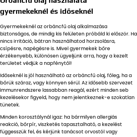
Orbáncfű olaj használata
gyermekeknél és időseknél
Gyermekeknél az orbáncfű olaj alkalmazása
biztonságos, de mindig kis felületen próbáld ki először. Ha
nincs irritáció, bátran használhatod horzsolásra,
csípésre, napégésre is. Mivel gyermekek bőre
érzékenyebb, különösen ügyeljünk arra, hogy a kezelt
területet védjük a napfénytől!
Időseknél is jól használható az orbáncfű olaj, főleg, ha a
bőrük száraz, vagy könnyen sérül. Az idősebb szervezet
immunrendszere lassabban reagál, ezért minden seb
kezelésekor figyeld, hogy nem jelentkeznek-e szokatlan
tünetek.
Minden korosztálynál igaz: ha bármilyen allergiás
reakció, bőrpír, viszketés tapasztalható, a kezelést
függesszük fel, és kérjünk tanácsot orvostól vagy