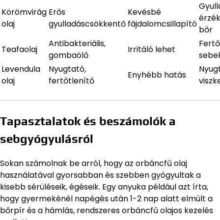
Gyull
Körömvirág
Erős
Kevésbé
érzé
olaj
gyulladáscsökkentő
fájdalomcsillapító
bőr
Antibakteriális,
Fertő
Teafaolaj
Irritáló lehet
gombaölő
sebek
Levendula
Nyugtató,
Nyugt
Enyhébb hatás
olaj
fertőtlenítő
viszk
Tapasztalatok és beszámolók a
sebgyógyulásról
Sokan számolnak be arról, hogy az orbáncfű olaj
használatával gyorsabban és szebben gyógyultak a
kisebb sérüléseik, égéseik. Egy anyuka például azt írta,
hogy gyermekénél napégés után 1-2 nap alatt elmúlt a
bőrpír és a hámlás, rendszeres orbáncfű olajos kezelés