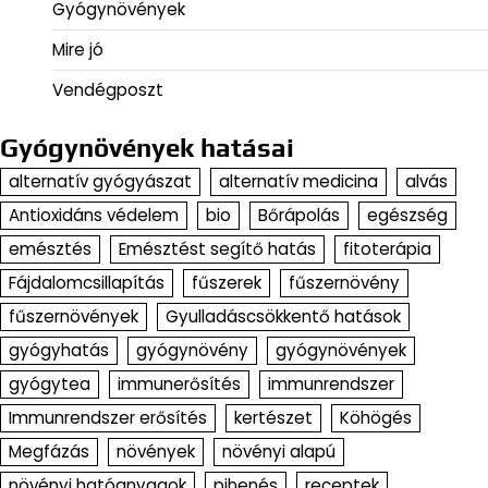
Gyógynövények
Mire jó
Vendégposzt
Gyógynövények hatásai
alternatív gyógyászat
alternatív medicina
alvás
Antioxidáns védelem
bio
Bőrápolás
egészség
emésztés
Emésztést segítő hatás
fitoterápia
Fájdalomcsillapítás
fűszerek
fűszernövény
fűszernövények
Gyulladáscsökkentő hatások
gyógyhatás
gyógynövény
gyógynövények
gyógytea
immunerősítés
immunrendszer
Immunrendszer erősítés
kertészet
Köhögés
Megfázás
növények
növényi alapú
növényi hatóanyagok
pihenés
receptek