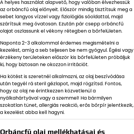
A helyes használat alapvető, hogy valóban élvezhessük
az orbáncfű olaj előnyeit. Először mindig tisztítsuk meg a
sebet langyos vízzel vagy fiziológiás sóoldattal, majd
szárítsuk meg óvatosan. Ezután pár csepp orbáncfű
olajat oszlassunk el vékony rétegben a bőrfelületen.
Naponta 2-3 alkalommal érdemes megismételni a
kezelést, amíg a seb teljesen be nem gyógyul. Égési vagy
érzékeny területeken először kis bőrfelületen próbáljuk
ki, hogy biztosan ne okozzon irritációt.
Ha kötést is szeretnél alkalmazni, az olaj beszívódása
után tegyél rá steril gézlapot, majd rögzítsd. Fontos,
hogy az olaj ne érintkezzen közvetlenül a
nyálkahártyával vagy a szemmel! Ha bármilyen
szokatlan tünet, allergiás reakció, erős bőrpír jelentkezik,
a kezelést abba kell hagyni.
Orbáncfű olaj mellékhatásai és