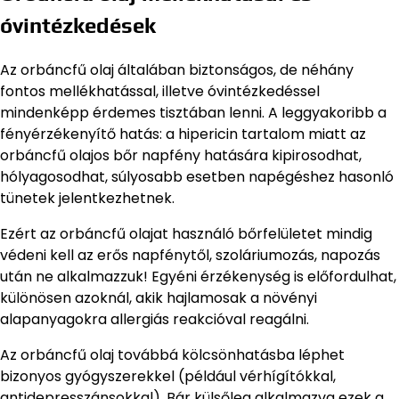
óvintézkedések
Az orbáncfű olaj általában biztonságos, de néhány
fontos mellékhatással, illetve óvintézkedéssel
mindenképp érdemes tisztában lenni. A leggyakoribb a
fényérzékenyítő hatás: a hipericin tartalom miatt az
orbáncfű olajos bőr napfény hatására kipirosodhat,
hólyagosodhat, súlyosabb esetben napégéshez hasonló
tünetek jelentkezhetnek.
Ezért az orbáncfű olajat használó bőrfelületet mindig
védeni kell az erős napfénytől, szoláriumozás, napozás
után ne alkalmazzuk! Egyéni érzékenység is előfordulhat,
különösen azoknál, akik hajlamosak a növényi
alapanyagokra allergiás reakcióval reagálni.
Az orbáncfű olaj továbbá kölcsönhatásba léphet
bizonyos gyógyszerekkel (például vérhígítókkal,
antidepresszánsokkal). Bár külsőleg alkalmazva ezek a