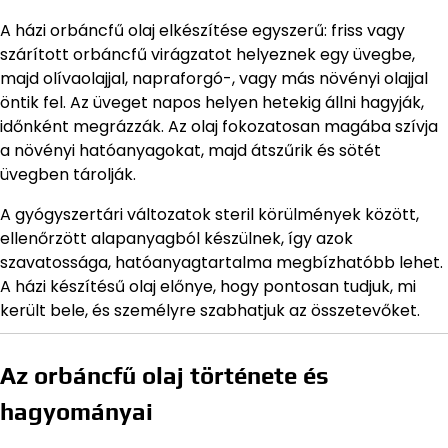
A házi orbáncfű olaj elkészítése egyszerű: friss vagy
szárított orbáncfű virágzatot helyeznek egy üvegbe,
majd olívaolajjal, napraforgó-, vagy más növényi olajjal
öntik fel. Az üveget napos helyen hetekig állni hagyják,
időnként megrázzák. Az olaj fokozatosan magába szívja
a növényi hatóanyagokat, majd átszűrik és sötét
üvegben tárolják.
A gyógyszertári változatok steril körülmények között,
ellenőrzött alapanyagból készülnek, így azok
szavatossága, hatóanyagtartalma megbízhatóbb lehet.
A házi készítésű olaj előnye, hogy pontosan tudjuk, mi
került bele, és személyre szabhatjuk az összetevőket.
Az orbáncfű olaj története és
hagyományai