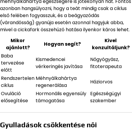
méhnyálkahártya egészségére is jótékonyan hat. Fontos
azonban hangsúlyozni, hogy a teát mindig csak a ciklus
első felében fogyasszuk, és a beágyazódás
(várandósság) gyanúja esetén azonnal hagyjuk abba,
mivel a cickafark összehúzó hatása ilyenkor káros lehet.
Mikor
Kivel
Hogyan segít?
ajánlott?
konzultáljunk?
Baba
Kismedencei
Nőgyógyász,
tervezése
vérkeringés javítása
fitoterapeuta
előtt
Rendszertelen
Méhnyálkahártya
Háziorvos
ciklus
regenerálása
Ovuláció
Hormonális egyensúly
Egészségügyi
elősegítése
támogatása
szakember
Gyulladások csökkentése női