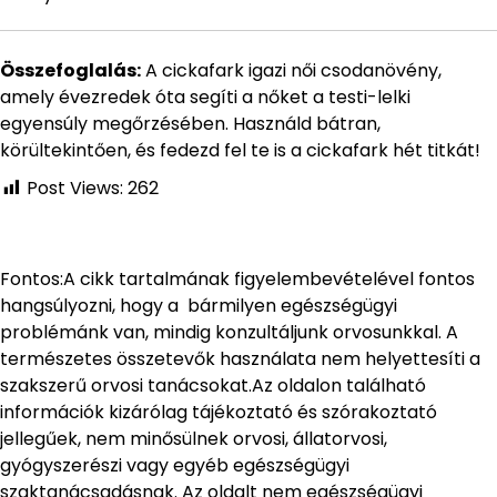
Összefoglalás:
A cickafark igazi női csodanövény,
amely évezredek óta segíti a nőket a testi-lelki
egyensúly megőrzésében. Használd bátran,
körültekintően, és fedezd fel te is a cickafark hét titkát!
Post Views:
262
Fontos:A cikk tartalmának figyelembevételével fontos
hangsúlyozni, hogy a bármilyen egészségügyi
problémánk van, mindig konzultáljunk orvosunkkal. A
természetes összetevők használata nem helyettesíti a
szakszerű orvosi tanácsokat.Az oldalon található
információk kizárólag tájékoztató és szórakoztató
jellegűek, nem minősülnek orvosi, állatorvosi,
gyógyszerészi vagy egyéb egészségügyi
szaktanácsadásnak. Az oldalt nem egészségügyi