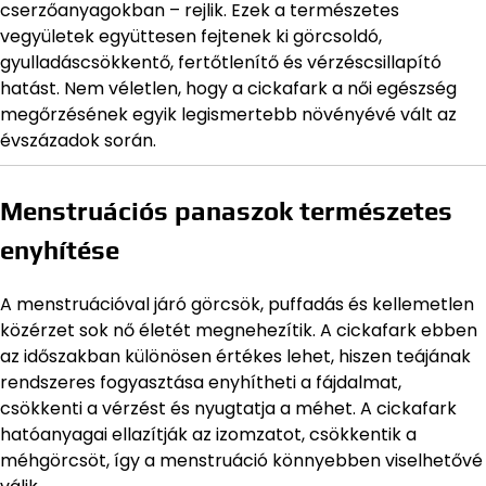
cserzőanyagokban – rejlik. Ezek a természetes
vegyületek együttesen fejtenek ki görcsoldó,
gyulladáscsökkentő, fertőtlenítő és vérzéscsillapító
hatást. Nem véletlen, hogy a cickafark a női egészség
megőrzésének egyik legismertebb növényévé vált az
évszázadok során.
Menstruációs panaszok természetes
enyhítése
A menstruációval járó görcsök, puffadás és kellemetlen
közérzet sok nő életét megnehezítik. A cickafark ebben
az időszakban különösen értékes lehet, hiszen teájának
rendszeres fogyasztása enyhítheti a fájdalmat,
csökkenti a vérzést és nyugtatja a méhet. A cickafark
hatóanyagai ellazítják az izomzatot, csökkentik a
méhgörcsöt, így a menstruáció könnyebben viselhetővé