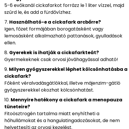
5-6 evőkanál cickafarkot forrázz le 1 liter vízzel, majd
szűrd le, és add a fürdővízhez.
Használható-e a cickafark arcbőrre?
Igen, főzet formájában borogatásként vagy
lemosásként alkalmazható pattanások, gyulladások
ellen.
Gyerekek is ihatják a cickafarkteát?
Gyermekeknek csak orvosi jóváhagyással adható!
Milyen gyógyszerekkel léphet kölcsönhatásba a
cickafark?
Főként véralvadásgátlókkal, illetve májenzim-gátló
gyógyszerekkel okozhat kölcsönhatást.
Mennyire hatékony a cickafark a menopauza
tüneteire?
Fitoösztrogén tartalma miatt enyhítheti a
hőhullámokat és a hangulatingadozásokat, de nem
helyettesíti az orvosi kezelést.