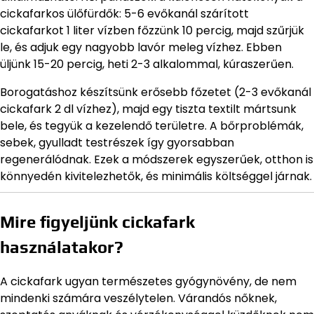
cickafarkos ülőfürdők: 5-6 evőkanál szárított
cickafarkot 1 liter vízben főzzünk 10 percig, majd szűrjük
le, és adjuk egy nagyobb lavór meleg vízhez. Ebben
üljünk 15-20 percig, heti 2-3 alkalommal, kúraszerűen.
Borogatáshoz készítsünk erősebb főzetet (2-3 evőkanál
cickafark 2 dl vízhez), majd egy tiszta textilt mártsunk
bele, és tegyük a kezelendő területre. A bőrproblémák,
sebek, gyulladt testrészek így gyorsabban
regenerálódnak. Ezek a módszerek egyszerűek, otthon is
könnyedén kivitelezhetők, és minimális költséggel járnak.
Mire figyeljünk cickafark
használatakor?
A cickafark ugyan természetes gyógynövény, de nem
mindenki számára veszélytelen. Várandós nőknek,