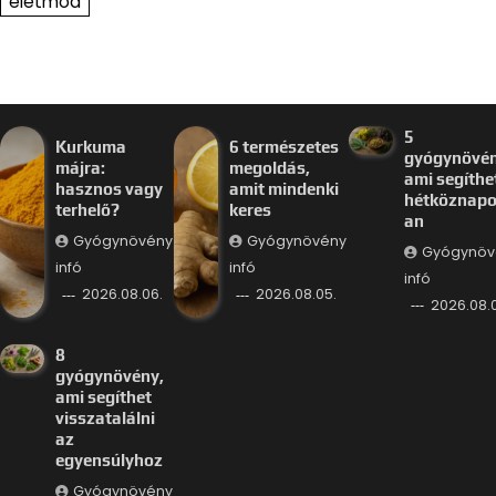
életmód
5
Kurkuma
6 természetes
gyógynövén
májra:
megoldás,
ami segíthe
hasznos vagy
amit mindenki
hétköznap
terhelő?
keres
an
Gyógynövény
Gyógynövény
Gyógynöv
infó
infó
infó
2026.08.06.
2026.08.05.
2026.08.
8
gyógynövény,
ami segíthet
visszatalálni
az
egyensúlyhoz
Gyógynövény