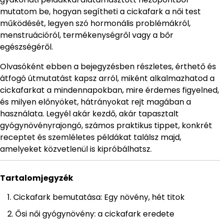
mutatom be, hogyan segítheti a cickafark a női test
működését, legyen szó hormonális problémákról,
menstruációról, termékenységről vagy a bőr
egészségéről.
Olvasóként ebben a bejegyzésben részletes, érthető és
átfogó útmutatást kapsz arról, miként alkalmazhatod a
cickafarkat a mindennapokban, mire érdemes figyelned,
és milyen előnyöket, hátrányokat rejt magában a
használata. Legyél akár kezdő, akár tapasztalt
gyógynövényrajongó, számos praktikus tippet, konkrét
receptet és szemléletes példákat találsz majd,
amelyeket közvetlenül is kipróbálhatsz.
Tartalomjegyzék
Cickafark bemutatása: Egy növény, hét titok
Ősi női gyógynövény: a cickafark eredete