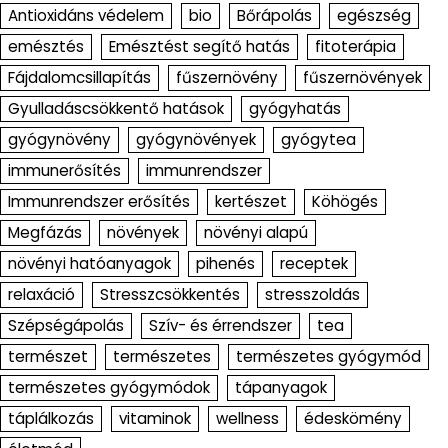
Antioxidáns védelem
bio
Bőrápolás
egészség
emésztés
Emésztést segítő hatás
fitoterápia
Fájdalomcsillapítás
fűszernövény
fűszernövények
Gyulladáscsökkentő hatások
gyógyhatás
gyógynövény
gyógynövények
gyógytea
immunerősítés
immunrendszer
Immunrendszer erősítés
kertészet
Köhögés
Megfázás
növények
növényi alapú
növényi hatóanyagok
pihenés
receptek
relaxáció
Stresszcsökkentés
stresszoldás
Szépségápolás
Szív- és érrendszer
tea
természet
természetes
természetes gyógymód
természetes gyógymódok
tápanyagok
táplálkozás
vitaminok
wellness
édeskömény