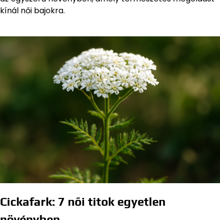
kínál női bajokra.
Cickafark: 7 női titok egyetlen
növényben