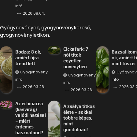
infó
2026.08.04.
Gyógynövények, gyógynövénykereső,
gyógynövénylexikon.
Cickafark: 7
Bodza: 8 ok,
Bazsalikom:
női titok
amiért újra
ok, amiért 
egyetlen
trend lett
mint fűszer
növényben
Gyógynövény
Gyógynöv
Gyógynövény
infó
infó
infó
2026.03.28.
2026.03.
2026.03.26.
Az echinacea
A zsálya titkos
(kasvirág)
élete – sokkal
valódi hatásai
többre képes,
– miért
mint
érdemes
gondolnád!
használnod?