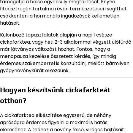
támogatja a belső egyensúly megtartását. Enyhe
fitoösztrogén tartalma révén természetesen segíthet
csökkenteni a hormonális ingadozások kellemetlen
hatásait.
Különböző tapasztalatok alapján a napi 1 csésze
cickafarktea, vagy heti 2-3 alkalommal végzett ülőfürdő
már látványos változást hozhat. Fontos, hogy a
menopauza kezelése összetett kérdés, így mindig
érdemes szakemberrel is konzultálni, mielőtt bármilyen
gyógynövénykúrát elkezdünk.
Hogyan készítsünk cickafarkteát
otthon?
A cickafarktea elkészítése egyszerű, de néhány
apróságra érdemes figyelni a maximális hatás
eléréséhez. A teához a növény felső, virágos hajtásait