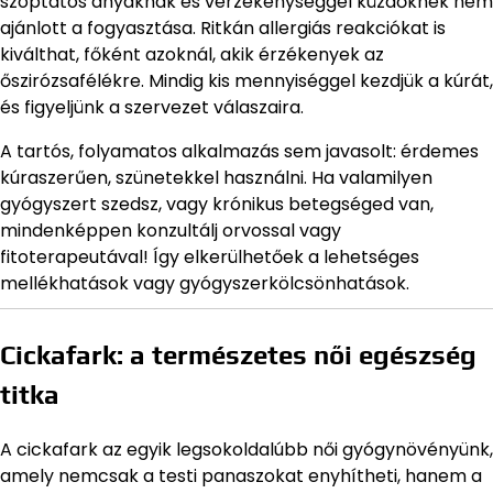
szoptatós anyáknak és vérzékenységgel küzdőknek nem
ajánlott a fogyasztása. Ritkán allergiás reakciókat is
kiválthat, főként azoknál, akik érzékenyek az
őszirózsafélékre. Mindig kis mennyiséggel kezdjük a kúrát,
és figyeljünk a szervezet válaszaira.
A tartós, folyamatos alkalmazás sem javasolt: érdemes
kúraszerűen, szünetekkel használni. Ha valamilyen
gyógyszert szedsz, vagy krónikus betegséged van,
mindenképpen konzultálj orvossal vagy
fitoterapeutával! Így elkerülhetőek a lehetséges
mellékhatások vagy gyógyszerkölcsönhatások.
Cickafark: a természetes női egészség
titka
A cickafark az egyik legsokoldalúbb női gyógynövényünk,
amely nemcsak a testi panaszokat enyhítheti, hanem a