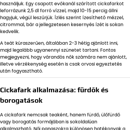
használjuk. Egy csapott evőkanál szárított cickafarkot
leforrázunk 2,5 dl forró vízzel, majd 10-15 percig állni
hagyjuk, végül leszűrjük. Ízlés szerint ízesíthető mézzel,
citrommal, bár a jellegzetesen kesernyés ízét is sokan
kedvelik.
A teát kúraszerűen, általában 2-3 hétig ajánlott inni,
majd legalább ugyanennyi szünetet tartani. Fontos
megjegyezni, hogy várandós nők számára nem ajánlott,
illetve vérzékenység esetén is csak orvosi egyeztetés
után fogyasztható.
Cickafark alkalmazása: fürdők és
borogatások
A cickafark nemcsak teaként, hanem fürdő, ülőfürdő
vagy borogatás formájában is sokoldalúan
alkalmazható. Női panaszokra különösen hatékonyak a