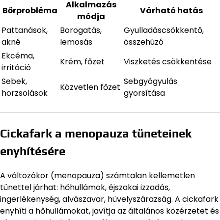
Alkalmazás
Bőrprobléma
Várható hatás
módja
Pattanások,
Borogatás,
Gyulladáscsökkentő,
akné
lemosás
összehúzó
Ekcéma,
Krém, főzet
Viszketés csökkentése
irritáció
Sebek,
Sebgyógyulás
Közvetlen főzet
horzsolások
gyorsítása
Cickafark a menopauza tüneteinek
enyhítésére
A változókor (menopauza) számtalan kellemetlen
tünettel járhat: hőhullámok, éjszakai izzadás,
ingerlékenység, alvászavar, hüvelyszárazság. A cickafark
enyhíti a hőhullámokat, javítja az általános közérzetet és