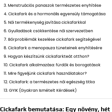
Menstruációs panaszok természetes enyhítése
Cickafark és a hormonális egyensúly támogatása
Női termékenység javítása cickafarkkal
Gyulladások csökkentése női szervezetben
Bőrproblémák kezelése cickafark segítségével
Cickafark a menopauza tüneteinek enyhítésére
Hogyan készítsünk cickafarkteát otthon?
Cickafark alkalmazása: fürdők és borogatások
Mire figyeljünk cickafark használatakor?
Cickafark: a természetes női egészség titka
GYIK (Gyakran Ismételt Kérdések)
Cickafark bemutatása: Egy növény, hét