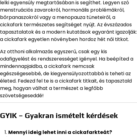
lelki egyensúly megtartásában is segíthet. Legyen szó
menstruációs zavarokról, hormonális problémákról,
bőrpanaszokról vagy a menopauza tüneteiről, a
cickafark természetes segítséget nyújt. Az évszázados
tapasztalatok és a modern kutatások egyaránt igazolják:
a cickafark egyetlen növényben hordoz hét női titkot.
Az otthoni alkalmazás egyszerű, csak egy kis
odafigyelést és rendszerességet igényel. Ha beépíted a
mindennapjaidba, a cickafark nemcsak
egészségesebbé, de kiegyensúlyozottabbá is teheti az
életed. Fedezd fel te is a cickafark titkait, és tapasztald
meg, hogyan válhat a természet a legfőbb
szövetségeseddé!
GYIK – Gyakran ismételt kérdések
Mennyi ideig lehet inni a cickafarkteát?