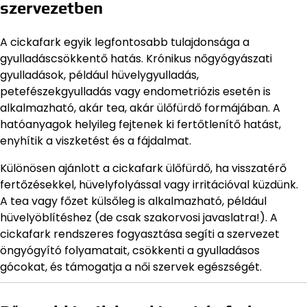
szervezetben
A cickafark egyik legfontosabb tulajdonsága a
gyulladáscsökkentő hatás. Krónikus nőgyógyászati
gyulladások, például hüvelygyulladás,
petefészekgyulladás vagy endometriózis esetén is
alkalmazható, akár tea, akár ülőfürdő formájában. A
hatóanyagok helyileg fejtenek ki fertőtlenítő hatást,
enyhítik a viszketést és a fájdalmat.
Különösen ajánlott a cickafark ülőfürdő, ha visszatérő
fertőzésekkel, hüvelyfolyással vagy irritációval küzdünk.
A tea vagy főzet külsőleg is alkalmazható, például
hüvelyöblítéshez (de csak szakorvosi javaslatra!). A
cickafark rendszeres fogyasztása segíti a szervezet
öngyógyító folyamatait, csökkenti a gyulladásos
gócokat, és támogatja a női szervek egészségét.