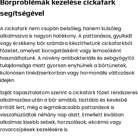
Bőrproblémák kezelése cickafark
segítségével
A cickafark nem csupán belsőleg, hanem külsőleg
alkalmazva is nagyon hatékony. A pattanásos, gyulladt
vagy érzékeny bőr számára készíthetünk cickafarkból
főzetet, amelyet borogatásként vagy lemosóként
használhatunk. A növény antibakteriális és sebgyógyító
tulajdonsága miatt gyorsan enyhülnek a bőrtünetek,
különösen tinédzserkorban vagy hormonális változások
idején.
Saját tapasztalatom szerint a cickafark főzet rendszeres
alkalmazása után a bőr simább, tisztább és kevésbé
irritált lett, még a legmakacsabb pattanások is
visszahúzódtak néhány nap alatt. Emellett kiválóan
alkalmas kisebb sebek, horzsolások, ekcéma vagy
rovarcsípések kezelésére is.