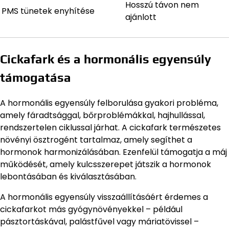
Hosszú távon nem
PMS tünetek enyhítése
ajánlott
Cickafark és a hormonális egyensúly
támogatása
A hormonális egyensúly felborulása gyakori probléma,
amely fáradtsággal, bőrproblémákkal, hajhullással,
rendszertelen ciklussal járhat. A cickafark természetes
növényi ösztrogént tartalmaz, amely segíthet a
hormonok harmonizálásában. Ezenfelül támogatja a máj
működését, amely kulcsszerepet játszik a hormonok
lebontásában és kiválasztásában.
A hormonális egyensúly visszaállításáért érdemes a
cickafarkot más gyógynövényekkel – például
pásztortáskával, palástfűvel vagy máriatövissel –