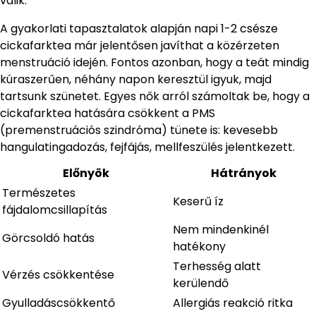
válik.
A gyakorlati tapasztalatok alapján napi 1-2 csésze
cickafarktea már jelentősen javíthat a közérzeten
menstruáció idején. Fontos azonban, hogy a teát mindig
kúraszerűen, néhány napon keresztül igyuk, majd
tartsunk szünetet. Egyes nők arról számoltak be, hogy a
cickafarktea hatására csökkent a PMS
(premenstruációs szindróma) tünete is: kevesebb
hangulatingadozás, fejfájás, mellfeszülés jelentkezett.
Előnyök
Hátrányok
Természetes
Keserű íz
fájdalomcsillapítás
Nem mindenkinél
Görcsoldó hatás
hatékony
Terhesség alatt
Vérzés csökkentése
kerülendő
Gyulladáscsökkentő
Allergiás reakció ritka