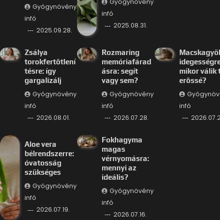
Gyógynövény
Gyógynövény
infó
infó
2025.08.31.
2025.09.28.
Zsálya
Rozmaring
Macskagyö
torokfertőtlení
memóriafárad
idegességre
tésre: így
ásra: segít
mikor válik 
gargalizálj
vagy sem?
erőssé?
Gyógynövény
Gyógynövény
Gyógynöv
infó
infó
infó
2026.08.01.
2026.07.28.
2026.07.2
Fokhagyma
Aloe vera
magas
bélrendszerre:
vérnyomásra:
óvatosság
mennyi az
szükséges
ideális?
Gyógynövény
Gyógynövény
infó
infó
2026.07.19.
2026.07.16.