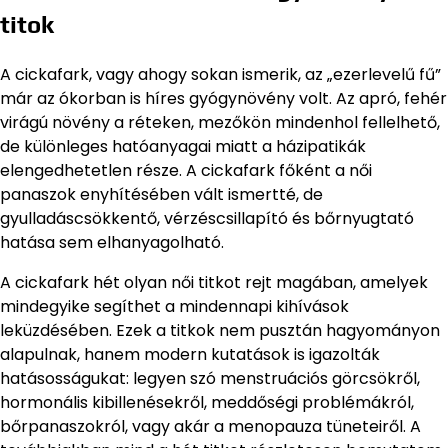
titok
A cickafark, vagy ahogy sokan ismerik, az „ezerlevelű fű”
már az ókorban is híres gyógynövény volt. Az apró, fehér
virágú növény a réteken, mezőkön mindenhol fellelhető,
de különleges hatóanyagai miatt a házipatikák
elengedhetetlen része. A cickafark főként a női
panaszok enyhítésében vált ismertté, de
gyulladáscsökkentő, vérzéscsillapító és bőrnyugtató
hatása sem elhanyagolható.
A cickafark hét olyan női titkot rejt magában, amelyek
mindegyike segíthet a mindennapi kihívások
leküzdésében. Ezek a titkok nem pusztán hagyományon
alapulnak, hanem modern kutatások is igazolták
hatásosságukat: legyen szó menstruációs görcsökről,
hormonális kibillenésekről, meddőségi problémákról,
bőrpanaszokról, vagy akár a menopauza tüneteiről. A