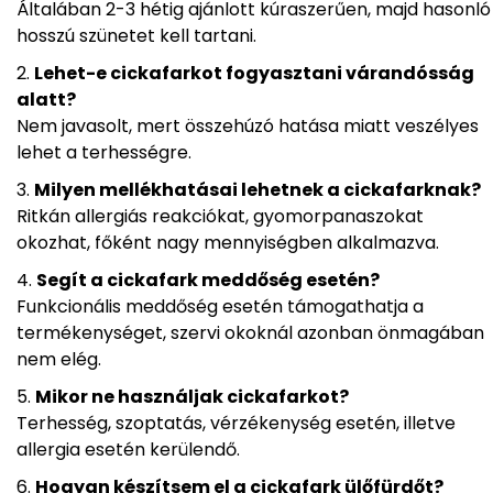
Általában 2-3 hétig ajánlott kúraszerűen, majd hasonló
hosszú szünetet kell tartani.
Lehet-e cickafarkot fogyasztani várandósság
alatt?
Nem javasolt, mert összehúzó hatása miatt veszélyes
lehet a terhességre.
Milyen mellékhatásai lehetnek a cickafarknak?
Ritkán allergiás reakciókat, gyomorpanaszokat
okozhat, főként nagy mennyiségben alkalmazva.
Segít a cickafark meddőség esetén?
Funkcionális meddőség esetén támogathatja a
termékenységet, szervi okoknál azonban önmagában
nem elég.
Mikor ne használjak cickafarkot?
Terhesség, szoptatás, vérzékenység esetén, illetve
allergia esetén kerülendő.
Hogyan készítsem el a cickafark ülőfürdőt?