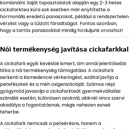
kombinálni. Saját tapasztalatok alapján egy 2-3 hetes
cickafarktea kúra sok esetben már enyhítette a
hormonális eredetű panaszokat, például a rendszertelen
vérzést vagy a túlzott fáradtságot. Fontos azonban,
hogy a tartós panaszokkal mindig forduljunk orvoshoz!
Női termékenység javítása cickafarkkal
A cickafark egyik kevésbé ismert, ám annál jelentősebb
titka a női termékenység támogatása. A cickafark
serkenti a kismedencei vérkeringést, ezáltal javítja a
petefészkek és a méh oxigenizációját. Számos népi
gyógymód javasolja a cickafarkteát gyermekvállalási
szándék esetén, különösen azoknál, akiknél nincs szervi
akadálya a fogantatásnak, mégis nehezen esnek
teherbe.
A cickafark nemcsak a peteérésre, hanem a