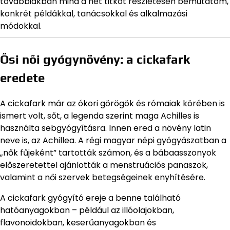
továbbiakban mind a hét titkot részletesen bemutatom,
konkrét példákkal, tanácsokkal és alkalmazási
módokkal.
Ősi női gyógynövény: a cickafark
eredete
A cickafark már az ókori görögök és rómaiak körében is
ismert volt, sőt, a legenda szerint maga Achilles is
használta sebgyógyításra. Innen ered a növény latin
neve is, az Achillea. A régi magyar népi gyógyászatban a
„nők fűjeként” tartották számon, és a bábaasszonyok
előszeretettel ajánlották a menstruációs panaszok,
valamint a női szervek betegségeinek enyhítésére.
A cickafark gyógyító ereje a benne található
hatóanyagokban – például az illóolajokban,
flavonoidokban, keserűanyagokban és