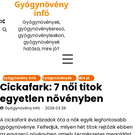
Gyógynövény
Skip
to
infó
content
Gyógynövények,
gyógynövénykereső,
gyógynövénylexikon,
gyógynövények
hatása, mire jó?
Gyógynővény infó
Gyógynövények
Mire jó
Cickafark: 7 női titok
egyetlen növényben
Gyógynövény infó
2026.03.26.
A cickafark évszázadok óta a nők egyik legfontosabb
gyógynövénye. Felfedjük, milyen hét titok rejtőzik ebben
az egyszerű növényben, amely természetes megoldást