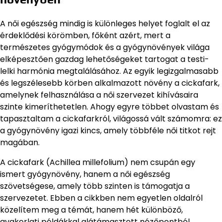
A női egészség mindig is különleges helyet foglalt el az
érdeklődési körömben, főként azért, mert a
természetes gyógymódok és a gyógynövények világa
elképesztően gazdag lehetőségeket tartogat a testi-
lelki harmónia megtalálásához. Az egyik legizgalmasabb
és legszélesebb körben alkalmazott növény a cickafark,
amelynek felhasználása a női szervezet kihívásaira
szinte kimeríthetetlen. Ahogy egyre többet olvastam és
tapasztaltam a cickafarkról, világossá vált számomra: ez
a gyógynövény igazi kincs, amely többféle női titkot rejt
magában.
A cickafark (Achillea millefolium) nem csupán egy
ismert gyógynövény, hanem a női egészség
szövetségese, amely több szinten is támogatja a
szervezetet. Ebben a cikkben nem egyetlen oldalról
közelítem meg a témát, hanem hét különböző,
gyakorlati példákkal alátámasztott nézőpontból