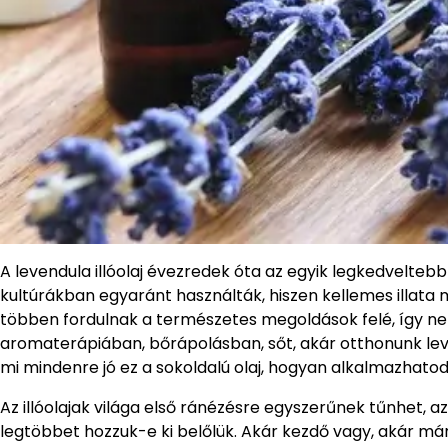
A levendula illóolaj évezredek óta az egyik legkedvelteb
kultúrákban egyaránt használták, hiszen kellemes illata m
többen fordulnak a természetes megoldások felé, így nem 
aromaterápiában, bőrápolásban, sőt, akár otthonunk leve
mi mindenre jó ez a sokoldalú olaj, hogyan alkalmazhatod
Az illóolajak világa első ránézésre egyszerűnek tűnhet,
legtöbbet hozzuk-e ki belőlük. Akár kezdő vagy, akár má