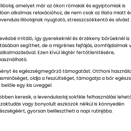
llóolaj, amelyet már az ókori rómaiak és egyiptomiak is
kiválóan alkalmas relaxációhoz, de nem csak az illata miatt
vendula illóolajnak nyugtató, stresszcsökkentő és alvást
 kevésbé irritáló, így gyerekeknél és érzékeny bőrűeknél is
ásában segíthet, de a migrénes fejfájás, izomfájdalmak 
kalmazásával. Ezen kívül légtér fertőtlenítésére,
használható.
élményt és egészségmegőrző támogatást. Otthoni használ
ásminőséget, oldja a feszültséget, támogatja a bőr egész
belőle egy kis üveggel.
en keresik, a levendulaolaj sokféle felhasználási lehe
zaktudás vagy bonyolult eszközök nélkül is könnyedén
gészségéért, gyorsan beillesztheti a napi rutinjába.