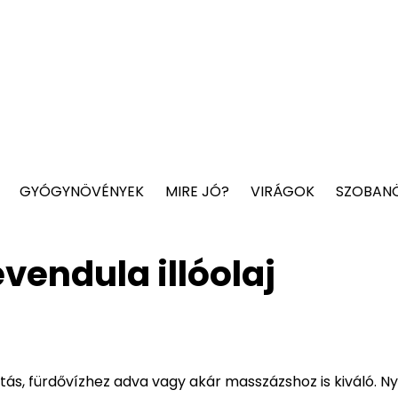
GYÓGYNÖVÉNYEK
MIRE JÓ?
VIRÁGOK
SZOBAN
vendula illóolaj
atás, fürdővízhez adva vagy akár masszázshoz is kiváló. N