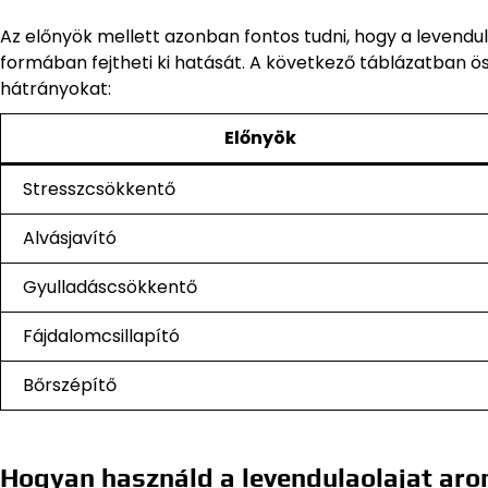
Az előnyök mellett azonban fontos tudni, hogy a leven
formában fejtheti ki hatását. A következő táblázatban ös
hátrányokat:
Előnyök
Stresszcsökkentő
Alvásjavító
Gyulladáscsökkentő
Fájdalomcsillapító
Bőrszépítő
Hogyan használd a levendulaolajat ar