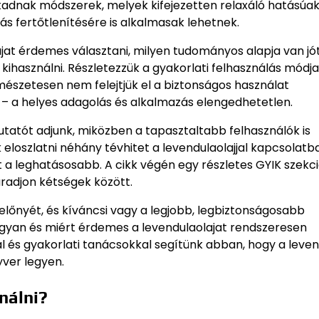
kadnak módszerek, melyek kifejezetten relaxáló hatásúak
s fertőtlenítésére is alkalmasak lehetnek.
olajat érdemes választani, milyen tudományos alapja van j
használni. Részletezzük a gyakorlati felhasználás módjai
észetesen nem felejtjük el a biztonságos használat
n – a helyes adagolás és alkalmazás elengedhetetlen.
utatót adjunk, miközben a tapasztaltabb felhasználók is
eloszlatni néhány tévhitet a levendulaolajjal kapcsolatba
a leghatásosabb. A cikk végén egy részletes GYIK szekci
radjon kétségek között.
előnyét, és kíváncsi vagy a legjobb, legbiztonságosabb
gyan és miért érdemes a levendulaolajat rendszeresen
al és gyakorlati tanácsokkal segítünk abban, hogy a leve
yver legyen.
nálni?