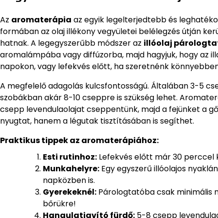
Az
aromaterápia
az egyik legelterjedtebb és leghatéko
formában az olaj illékony vegyületei belélegzés útján ker
hatnak. A legegyszerűbb módszer az
illóolaj párologt
aromalámpába vagy diffúzorba, majd hagyjuk, hogy az ill
napokon, vagy lefekvés előtt, ha szeretnénk könnyebben 
A megfelelő adagolás kulcsfontosságú. Általában 3-5 c
szobákban akár 8-10 cseppre is szükség lehet. Aromaterá
csepp levendulaolajat cseppentünk, majd a fejünket a gő
nyugtat, hanem a légutak tisztításában is segíthet.
Praktikus tippek az aromaterápiához:
Esti rutinhoz:
Lefekvés előtt már 30 perccel ke
Munkahelyre:
Egy egyszerű illóolajos nyaklá
napközben is.
Gyerekeknél:
Párologtatóba csak minimális m
bőrükre!
Hangulatjavító fürdő:
5-8 csepp levendulao