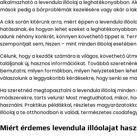
alkalmazható a levendula illóolaj a leghatékonyabban. A
mások pedig a bőrproblémák kezelésére vagy akár a laká
A cikk során kitérünk arra, miért éppen a levendula illó
hatásainak, és hogyan lehet ezeket a leghatékonyabban ki
adunk néhány konkrét, könnyen követhető tippet is. Term
szempontjait sem, hiszen – mint minden illóolaj esetébe
Célunk, hogy a kezdők számára is világos, követhető útm
találjanak új, hasznos információkat. Továbbá szeretnénk 
bemutatni, milyen formákban, milyen helyzetekben lehet 
válaszolunk a leggyakoribb kérdésekre, hogy senki se ma
Ha szeretnéd megtapasztalni a levendula illóolaj minden 
módszerekre, tarts velünk! Most megtudhatod, mikor, ho
használni. Praktikus példákkal, részletes magyarázatokk
illóolaj a te otthonodban is valódi, természetes csodafeg
Miért érdemes levendula illóolajat hasz