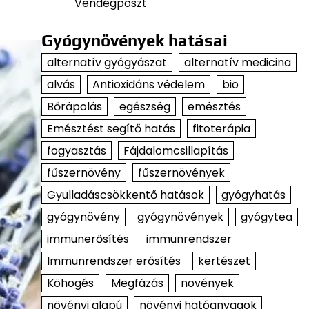
Vendégposzt
Gyógynövények hatásai
alternatív gyógyászat
alternatív medicina
alvás
Antioxidáns védelem
bio
Bőrápolás
egészség
emésztés
Emésztést segítő hatás
fitoterápia
fogyasztás
Fájdalomcsillapítás
fűszernövény
fűszernövények
Gyulladáscsökkentő hatások
gyógyhatás
gyógynövény
gyógynövények
gyógytea
immunerősítés
immunrendszer
Immunrendszer erősítés
kertészet
Köhögés
Megfázás
növények
növényi alapú
növényi hatóanyagok