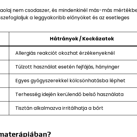
dulaolaj nem csodaszer, és mindenkinél más-más mértékb
szefoglaljuk a leggyakoribb előnyöket és az esetleges
Hátrányok / Kockázatok
Allergiás reakciót okozhat érzékenyeknél
Túlzott használat esetén fejfájás, hányinger
Egyes gyógyszerekkel kölcsönhatásba léphet
Terhesség idején kerülendő belső használata
Tisztán alkalmazva irritálhatja a bőrt
omaterápiában?