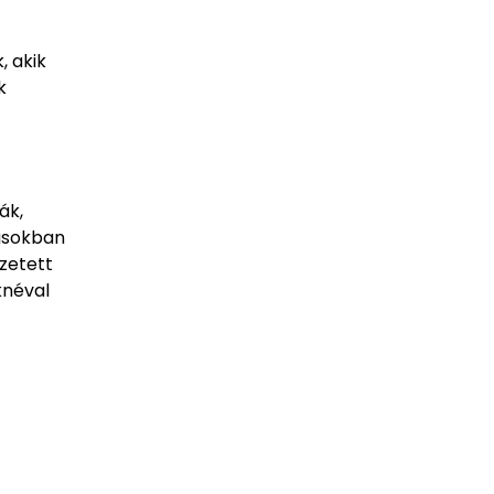
, akik
k
ák,
jásokban
ezetett
knéval