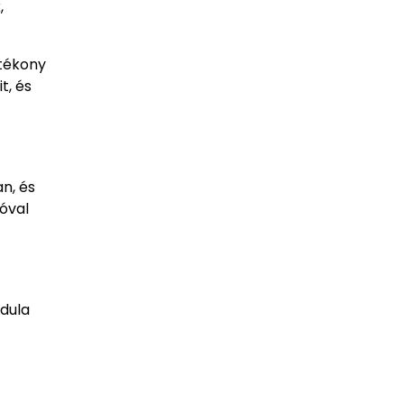
,
ótékony
t, és
n, és
óval
ndula