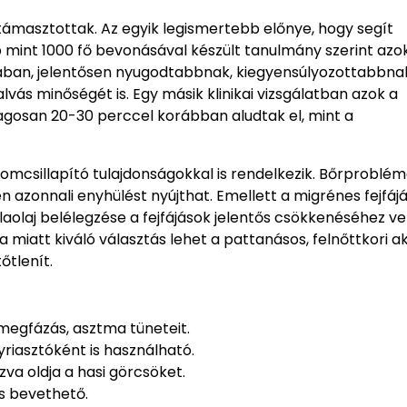
átámasztottak. Az egyik legismertebb előnye, hogy segít
b mint 1000 fő bevonásával készült tanulmány szerint azok
ában, jelentősen nyugodtabbnak, kiegyensúlyozottabbna
 alvás minőségét is. Egy másik klinikai vizsgálatban azok a
tlagosan 20-30 perccel korábban aludtak el, mint a
lomcsillapító tulajdonságokkal is rendelkezik. Bőrproblém
 azonnali enyhülést nyújthat. Emellett a migrénes fejfá
ulaolaj belélegzése a fejfájások jelentős csökkenéséhez v
a miatt kiváló választás lehet a pattanásos, felnőttkori a
őtlenít.
 megfázás, asztma tüneteit.
iasztóként is használható.
va oldja a hasi görcsöket.
is bevethető.