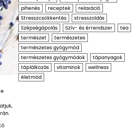
pihenés
receptek
relaxáció
Stresszcsökkentés
stresszoldás
Szépségápolás
Szív- és érrendszer
tea
természet
természetes
természetes gyógymód
természetes gyógymódok
tápanyagok
táplálkozás
vitaminok
wellness
életmód
re
tjuk,
rán.
tő