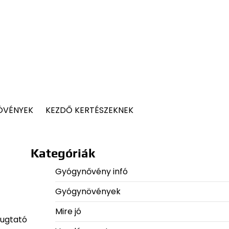
ÖVÉNYEK
KEZDŐ KERTÉSZEKNEK
Kategóriák
Gyógynővény infó
Gyógynövények
Mire jó
yugtató