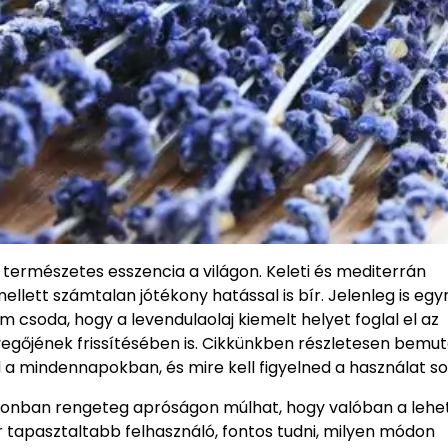
b természetes esszencia a világon. Keleti és mediterrán
ellett számtalan jótékony hatással is bír. Jelenleg is egy
csoda, hogy a levendulaolaj kiemelt helyet foglal el az
gőjének frissítésében is. Cikkünkben részletesen bemuta
 a mindennapokban, és mire kell figyelned a használat so
 azonban rengeteg apróságon múlhat, hogy valóban a lehe
r tapasztaltabb felhasználó, fontos tudni, milyen módon