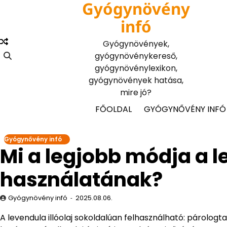
Gyógynövény
Skip
to
infó
content
Gyógynövények,
gyógynövénykereső,
gyógynövénylexikon,
gyógynövények hatása,
mire jó?
FŐOLDAL
GYÓGYNŐVÉNY INFÓ
Gyógynővény infó
Mi a legjobb módja a le
használatának?
Gyógynövény infó
2025.08.06.
A levendula illóolaj sokoldalúan felhasználható: párologt