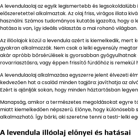
A levendulaolaj az egyik legismertebb és legsokoldalúbb i
előszeretettel alkalmaztak. Az olaj friss, virágos illata 
használni. Számos tudományos kutatás igazolta, hogy a le
hatása is van, így ideális választás a mai rohanó világban.
Az illóolajok közül a levendula azért is kiemelkedik, mert
gyakran alkalmazzák. Nem csak a lelki egyensúly megtart
akár apróbb bőrsérülések is gyorsabban gyógyulhatnak al
rovarriasztásra, vagy éppen frissítő fürdőhöz is remekül 
A levendulaolaj alkalmazása egyszerre jelent élvezeti 
kedvezően hat a család minden tagjára: javíthatja az alv
Ezért is ajánlják sokan, hogy minden háztartásban legyen 
Manapság, amikor a természetes megoldásokat egyre több
miatt kiemelkedően népszerű. Előnye, hogy különösebb s
alkalmazható. Így bárki, aki szeretne tenni a testi-lelki e
A levendula illóolaj előnyei és hatásai