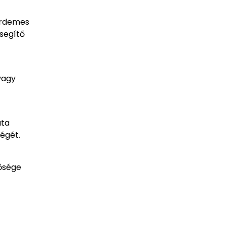
 érdemes
 segítő
vagy
ata
ségét.
tősége