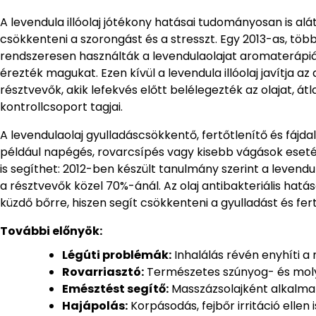
A levendula illóolaj jótékony hatásai tudományosan is al
csökkenteni a szorongást és a stresszt. Egy 2013-as, töb
rendszeresen használták a levendulaolajat aromaterápi
érezték magukat. Ezen kívül a levendula illóolaj javítja az
résztvevők, akik lefekvés előtt belélegezték az olajat, á
kontrollcsoport tagjai.
A levendulaolaj gyulladáscsökkentő, fertőtlenítő és fájda
például napégés, rovarcsípés vagy kisebb vágások esetén
is segíthet: 2012-ben készült tanulmány szerint a levend
a résztvevők közel 70%-ánál. Az olaj antibakteriális hatás
küzdő bőrre, hiszen segít csökkenteni a gyulladást és fert
További előnyök:
Légúti problémák:
Inhalálás révén enyhíti a
Rovarriasztó:
Természetes szúnyog- és molyr
Emésztést segítő:
Masszázsolajként alkalmaz
Hajápolás:
Korpásodás, fejbőr irritáció ellen 