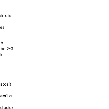
kre is
zes
bb
ybe 2-3
ak
ztosít
enül a
d adjuk