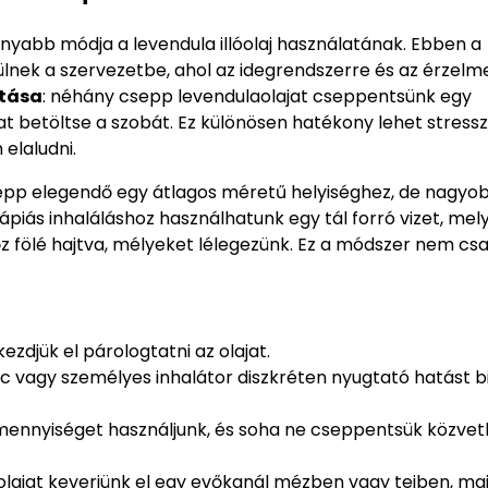
nyabb módja a levendula illóolaj használatának. Ebben a
ülnek a szervezetbe, ahol az idegrendszerre és az érzelme
atása
: néhány csepp levendulaolajat cseppentsünk egy
at betöltse a szobát. Ez különösen hatékony lehet stress
elaludni.
sepp elegendő egy átlagos méretű helyiséghez, de nagyo
piás inhaláláshoz használhatunk egy tál forró vizet, mel
z fölé hajtva, mélyeket lélegezünk. Ez a módszer nem cs
zdjük el párologtatni az olajat.
nc vagy személyes inhalátor diszkréten nyugtató hatást bi
ennyiséget használjunk, és soha ne cseppentsük közvetl
lajat keverjünk el egy evőkanál mézben vagy tejben, maj