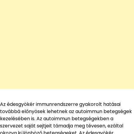
Az édesgyökér immunrendszerre gyakorolt hatásai
továbbá előnyösek lehetnek az autoimmun betegségek
kezelésében is. Az autoimmun betegségekben a
szervezet saját sejtjeit támadja meg tévesen, ezáltal
okozva különböző betegségeket. Az édesgyökér