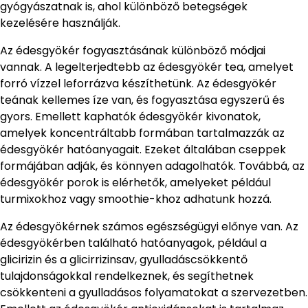
gyógyászatnak is, ahol különböző betegségek
kezelésére használják.
Az édesgyökér fogyasztásának különböző módjai
vannak. A legelterjedtebb az édesgyökér tea, amelyet
forró vízzel leforrázva készíthetünk. Az édesgyökér
teának kellemes íze van, és fogyasztása egyszerű és
gyors. Emellett kaphatók édesgyökér kivonatok,
amelyek koncentráltabb formában tartalmazzák az
édesgyökér hatóanyagait. Ezeket általában cseppek
formájában adják, és könnyen adagolhatók. Továbbá, az
édesgyökér porok is elérhetők, amelyeket például
turmixokhoz vagy smoothie-khoz adhatunk hozzá.
Az édesgyökérnek számos egészségügyi előnye van. Az
édesgyökérben található hatóanyagok, például a
glicirizin és a glicirrizinsav, gyulladáscsökkentő
tulajdonságokkal rendelkeznek, és segíthetnek
csökkenteni a gyulladásos folyamatokat a szervezetben.