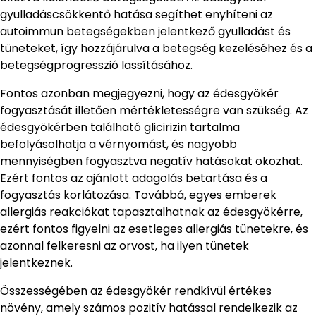
gyulladáscsökkentő hatása segíthet enyhíteni az
autoimmun betegségekben jelentkező gyulladást és
tüneteket, így hozzájárulva a betegség kezeléséhez és a
betegségprogresszió lassításához.
Fontos azonban megjegyezni, hogy az édesgyökér
fogyasztását illetően mértékletességre van szükség. Az
édesgyökérben található glicirizin tartalma
befolyásolhatja a vérnyomást, és nagyobb
mennyiségben fogyasztva negatív hatásokat okozhat.
Ezért fontos az ajánlott adagolás betartása és a
fogyasztás korlátozása. Továbbá, egyes emberek
allergiás reakciókat tapasztalhatnak az édesgyökérre,
ezért fontos figyelni az esetleges allergiás tünetekre, és
azonnal felkeresni az orvost, ha ilyen tünetek
jelentkeznek.
Összességében az édesgyökér rendkívül értékes
növény, amely számos pozitív hatással rendelkezik az