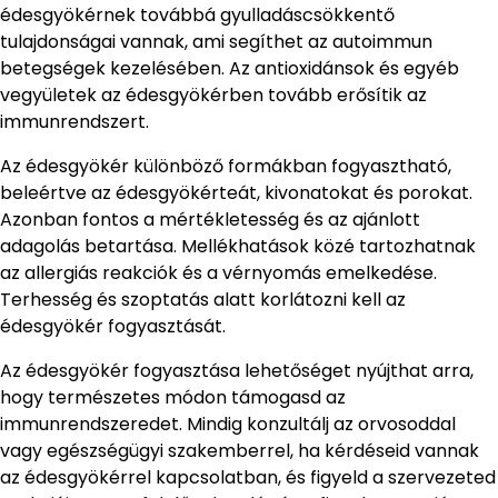
édesgyökérnek továbbá gyulladáscsökkentő
tulajdonságai vannak, ami segíthet az autoimmun
betegségek kezelésében. Az antioxidánsok és egyéb
vegyületek az édesgyökérben tovább erősítik az
immunrendszert.
Az édesgyökér különböző formákban fogyasztható,
beleértve az édesgyökérteát, kivonatokat és porokat.
Azonban fontos a mértékletesség és az ajánlott
adagolás betartása. Mellékhatások közé tartozhatnak
az allergiás reakciók és a vérnyomás emelkedése.
Terhesség és szoptatás alatt korlátozni kell az
édesgyökér fogyasztását.
Az édesgyökér fogyasztása lehetőséget nyújthat arra,
hogy természetes módon támogasd az
immunrendszeredet. Mindig konzultálj az orvosoddal
vagy egészségügyi szakemberrel, ha kérdéseid vannak
az édesgyökérrel kapcsolatban, és figyeld a szervezeted