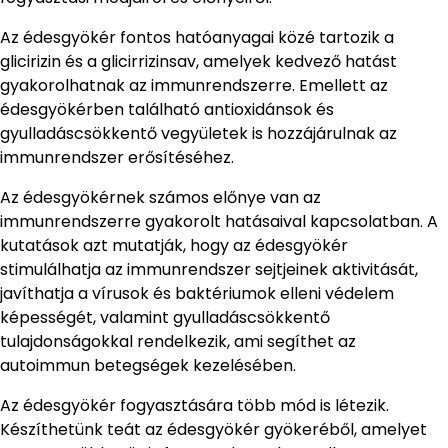
Az édesgyökér fontos hatóanyagai közé tartozik a
glicirizin és a glicirrizinsav, amelyek kedvező hatást
gyakorolhatnak az immunrendszerre. Emellett az
édesgyökérben található antioxidánsok és
gyulladáscsökkentő vegyületek is hozzájárulnak az
immunrendszer erősítéséhez.
Az édesgyökérnek számos előnye van az
immunrendszerre gyakorolt hatásaival kapcsolatban. A
kutatások azt mutatják, hogy az édesgyökér
stimulálhatja az immunrendszer sejtjeinek aktivitását,
javíthatja a vírusok és baktériumok elleni védelem
képességét, valamint gyulladáscsökkentő
tulajdonságokkal rendelkezik, ami segíthet az
autoimmun betegségek kezelésében.
Az édesgyökér fogyasztására több mód is létezik.
Készíthetünk teát az édesgyökér gyökeréből, amelyet