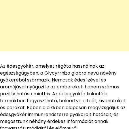
Az édesgyökér, amelyet régóta használnak az
egészségügyben, a Glycyrrhiza glabra nevű növény
gyökeréből származik. Nemcsak édes ízével és
aromájával nyűgözi le az embereket, hanem számos
pozitív hatása miatt is. Az édesgyökér különféle
formákban fogyasztható, beleértve a teát, kivonatokat
és porokat. Ebben a cikkben alaposan megvizsgáljuk az
édesgyökér immunrendszerre gyakorolt hatásait, és
megosztunk néhány érdekes információt annak
fogyasztási módjairól és előnyeiről.