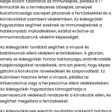
sejtjei között találhatók az immunsejtek, például a T-
limfociták és a természetes ölősejtek, amelyek
kulcsfontosságú szerepet játszanak a fertőzésekkel és a
kórokozókkal szembeni védelemben. Az édesgyökér
fogyasztása segíthet ezeknek az immunsejteknek a
hatékonyabb működésében, ezáltal erősítve az
immunrendszerünk védelmi képességét.
Az édesgyökér továbbá segíthet a vírusok és
baktériumok elleni védelem erősítésében. A glicirizin,
amely az édesgyökér fontos hatóanyaga, antimikrobiális
tulajdonságokkal rendelkezik, ami azt jelenti, hogy képes
gátolni a kórokozók növekedését és szaporodását. Ez
különösen hasznos lehet a vírusok, például az
influenzavírus vagy a herpeszvírus elleni védekezésben.
Az édesgyökér fogyasztása támogathatja a
szervezetünk védekező rendszerét a kórokozók ellen, és
segíthet megelőzni a fertőzéseket.
Az édesgyökérnek jelentős gyulladáscsökkentő hatása is