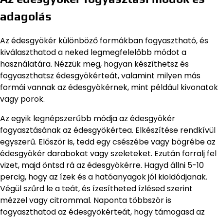
adagolás
Az édesgyökér különböző formákban fogyasztható, és
kiválaszthatod a neked legmegfelelőbb módot a
használatára. Nézzük meg, hogyan készíthetsz és
fogyaszthatsz édesgyökérteát, valamint milyen más
formái vannak az édesgyökérnek, mint például kivonatok
vagy porok.
Az egyik legnépszerűbb módja az édesgyökér
fogyasztásának az édesgyökértea. Elkészítése rendkívül
egyszerű. Először is, tedd egy csészébe vagy bögrébe az
édesgyökér darabokat vagy szeleteket. Ezután forralj fel
vizet, majd öntsd rá az édesgyökérre. Hagyd állni 5-10
percig, hogy az ízek és a hatóanyagok jól kioldódjanak.
Végül szűrd le a teát, és ízesítheted ízlésed szerint
mézzel vagy citrommal. Naponta többször is
fogyaszthatod az édesgyökérteát, hogy támogasd az