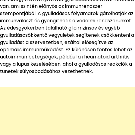
van, ami szintén előnyös az immunrendszer
szempontjából. A gyulladásos folyamatok gátolhatják az
immunválaszt és gyengíthetik a védelmi rendszerünket.
Az édesgyökérben található glicirrizinsav és egyéb
gyulladáscsökkentő vegyületek segítenek csökkenteni a
gyulladást a szervezetben, ezáltal elősegítve az
optimális immunműködést. Ez különösen fontos lehet az
autoimmun betegségek, például a rheumatoid arthritis
vagy a lupus kezelésében, ahol a gyulladásos reakciók a
tünetek súlyosbodásához vezethetnek.