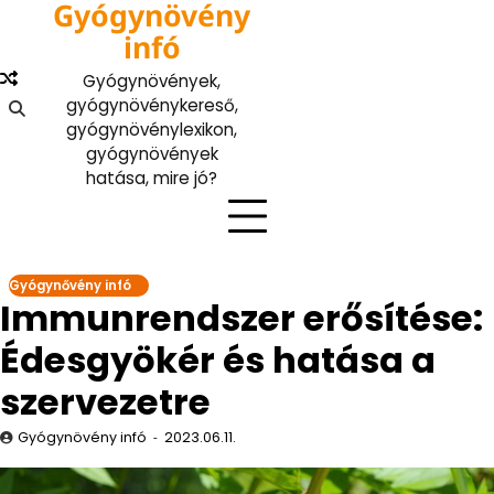
Gyógynövény
Skip
to
infó
content
Gyógynövények,
gyógynövénykereső,
gyógynövénylexikon,
gyógynövények
hatása, mire jó?
Gyógynővény infó
Immunrendszer erősítése:
Édesgyökér és hatása a
szervezetre
Gyógynövény infó
2023.06.11.