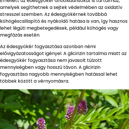
Emellett az édesgyökér antioxidánsokat is tartalmaz,
amelyek segíthetnek a sejtek védelmében az oxidatív
stresszel szemben. Az édesgyökérnek továbbá
köhögéscsillapító és nyákoldó hatása is van, így hasznos
lehet légúti megbetegedések, például köhögés vagy
megfázás esetén.
Az édesgyökér fogyasztása azonban némi
elővigyázatosságot igényel. A glicirizin tartalma miatt az
édesgyökér fogyasztása nem javasolt túlzott
mennyiségben vagy hosszú távon. A glicirizin
fogyasztása nagyobb mennyiségben hatással lehet
többek között a vérnyomásra.