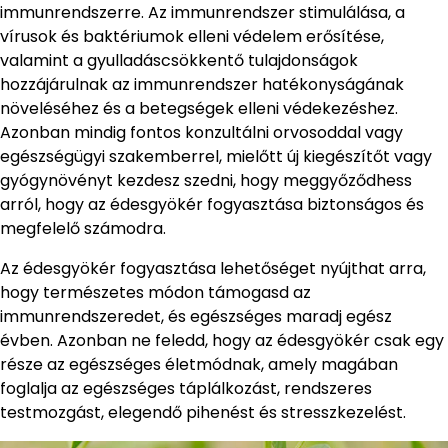
immunrendszerre. Az immunrendszer stimulálása, a
vírusok és baktériumok elleni védelem erősítése,
valamint a gyulladáscsökkentő tulajdonságok
hozzájárulnak az immunrendszer hatékonyságának
növeléséhez és a betegségek elleni védekezéshez.
Azonban mindig fontos konzultálni orvosoddal vagy
egészségügyi szakemberrel, mielőtt új kiegészítőt vagy
gyógynövényt kezdesz szedni, hogy meggyőződhess
arról, hogy az édesgyökér fogyasztása biztonságos és
megfelelő számodra.
Az édesgyökér fogyasztása lehetőséget nyújthat arra,
hogy természetes módon támogasd az
immunrendszeredet, és egészséges maradj egész
évben. Azonban ne feledd, hogy az édesgyökér csak egy
része az egészséges életmódnak, amely magában
foglalja az egészséges táplálkozást, rendszeres
testmozgást, elegendő pihenést és stresszkezelést.