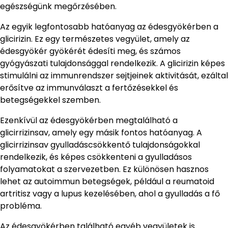
egészségünk megőrzésében.
Az egyik legfontosabb hatóanyag az édesgyökérben a
glicirizin. Ez egy természetes vegyület, amely az
édesgyökér gyökérét édesíti meg, és számos
gyógyászati tulajdonsággal rendelkezik. A glicirizin képes
stimulálni az immunrendszer sejtjeinek aktivitását, ezáltal
erősítve az immunválaszt a fertőzésekkel és
betegségekkel szemben.
Ezenkívül az édesgyökérben megtalálható a
glicirrizinsav, amely egy másik fontos hatóanyag. A
glicirrizinsav gyulladáscsökkentő tulajdonságokkal
rendelkezik, és képes csökkenteni a gyulladásos
folyamatokat a szervezetben. Ez különösen hasznos
lehet az autoimmun betegségek, például a reumatoid
artritisz vagy a lupus kezelésében, ahol a gyulladás a fő
probléma.
Az édesgyökérben található egyéb vegyületek is