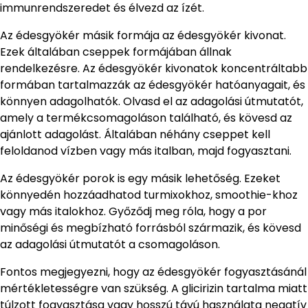
immunrendszeredet és élvezd az ízét.
Az édesgyökér másik formája az édesgyökér kivonat.
Ezek általában cseppek formájában állnak
rendelkezésre. Az édesgyökér kivonatok koncentráltabb
formában tartalmazzák az édesgyökér hatóanyagait, és
könnyen adagolhatók. Olvasd el az adagolási útmutatót,
amely a termékcsomagoláson található, és kövesd az
ajánlott adagolást. Általában néhány cseppet kell
feloldanod vízben vagy más italban, majd fogyasztani.
Az édesgyökér porok is egy másik lehetőség. Ezeket
könnyedén hozzáadhatod turmixokhoz, smoothie-khoz
vagy más italokhoz. Győződj meg róla, hogy a por
minőségi és megbízható forrásból származik, és kövesd
az adagolási útmutatót a csomagoláson.
Fontos megjegyezni, hogy az édesgyökér fogyasztásánál
mértékletességre van szükség. A glicirizin tartalma miatt
túlzott fogyasztása vagy hosszú távú használata negatív