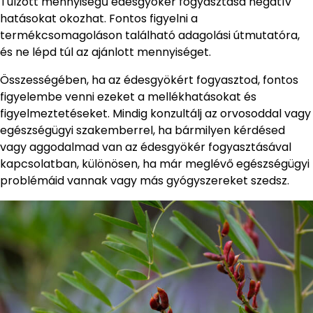
Túlzott mennyiségű édesgyökér fogyasztása negatív
hatásokat okozhat. Fontos figyelni a
termékcsomagoláson található adagolási útmutatóra,
és ne lépd túl az ajánlott mennyiséget.
Összességében, ha az édesgyökért fogyasztod, fontos
figyelembe venni ezeket a mellékhatásokat és
figyelmeztetéseket. Mindig konzultálj az orvosoddal vagy
egészségügyi szakemberrel, ha bármilyen kérdésed
vagy aggodalmad van az édesgyökér fogyasztásával
kapcsolatban, különösen, ha már meglévő egészségügyi
problémáid vannak vagy más gyógyszereket szedsz.