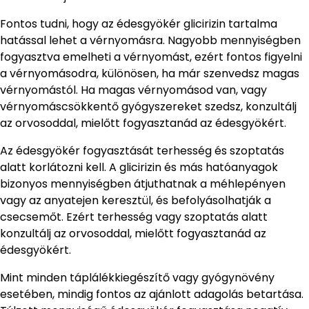
Fontos tudni, hogy az édesgyökér glicirizin tartalma
hatással lehet a vérnyomásra. Nagyobb mennyiségben
fogyasztva emelheti a vérnyomást, ezért fontos figyelni
a vérnyomásodra, különösen, ha már szenvedsz magas
vérnyomástól. Ha magas vérnyomásod van, vagy
vérnyomáscsökkentő gyógyszereket szedsz, konzultálj
az orvosoddal, mielőtt fogyasztanád az édesgyökért.
Az édesgyökér fogyasztását terhesség és szoptatás
alatt korlátozni kell. A glicirizin és más hatóanyagok
bizonyos mennyiségben átjuthatnak a méhlepényen
vagy az anyatejen keresztül, és befolyásolhatják a
csecsemőt. Ezért terhesség vagy szoptatás alatt
konzultálj az orvosoddal, mielőtt fogyasztanád az
édesgyökért.
Mint minden táplálékkiegészítő vagy gyógynövény
esetében, mindig fontos az ajánlott adagolás betartása.