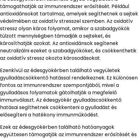
támogathatják az immunrendszer erősítését. Például
antioxidánsokat tartalmaz, amelyek segíthetnek a sejtek
védelmében az oxidatív stresszel szemben. Az oxidatív
stressz olyan káros folyamat, amikor a szabadgyökök
túlzott mennyiségben támadják a sejteket, és
károsíthatják azokat. Az antioxidánsok segítenek
neutralizálni ezeket a szabadgyököket, és csökkenthetik
az oxidatív stressz okozta károsodásokat.
Ezenkívül az édesgyökérben található vegyületek
gyulladáscsökkentő hatással rendelkeznek. Ez különösen
fontos az immunrendszer szempontjából, mivel a
gyulladásos folyamatok gátolhatják a megfelelő
immunválaszt. Az édesgyökér gyulladáscsökkentő
hatásai segíthetnek csökkenteni a gyulladást és
elősegíteni a hatékony immunműködést.
Ezek az édesgyökérben található hatóanyagok
együttesen támogatják az immunrendszer erősítését és