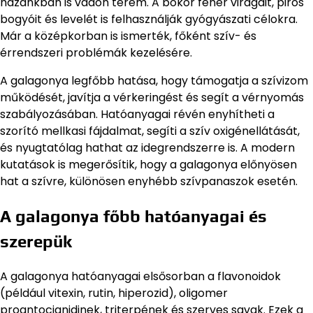
hazánkban is vadon terem. A bokor fehér virágait, piros
bogyóit és levelét is felhasználják gyógyászati célokra.
Már a középkorban is ismerték, főként szív- és
érrendszeri problémák kezelésére.
A galagonya legfőbb hatása, hogy támogatja a szívizom
működését, javítja a vérkeringést és segít a vérnyomás
szabályozásában. Hatóanyagai révén enyhítheti a
szorító mellkasi fájdalmat, segíti a szív oxigénellátását,
és nyugtatólag hathat az idegrendszerre is. A modern
kutatások is megerősítik, hogy a galagonya előnyösen
hat a szívre, különösen enyhébb szívpanaszok esetén.
A galagonya főbb hatóanyagai és
szerepük
A galagonya hatóanyagai elsősorban a flavonoidok
(például vitexin, rutin, hiperozid), oligomer
proantocianidinek, triterpének és szerves savak. Ezek a