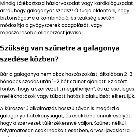
Mindig tájékoztasd háziorvosodat vagy kardiológusodat
arról, hogy galagonyát szedsz! Ő tudja eldönteni, hogy
biztonságos-e a kombináció, és szükség esetén
módosítja a gyógyszerek adagolását, vagy
rendszeresebb ellenőrzést javasol.
Szükség van szünetre a galagonya
szedése közben?
Bár a galagonya nem okoz hozzászokást, általában 2-3
hónapos szedés után 1-2 hét szünet ajánlott. Ez azért
fontos, hogy a szervezet „megpihenjen”, és az esetleges
mellékhatások vagy túlzott hatás kialakulását elkerüljük.
A kúraszerű alkalmazás hosszú távon is megőrzi a
galagonya hatékonyságát, és csökkenti annak esélyét,
hogy a szervezet túlérzékennyé váljon. Szünet nélkül,
folyamatosan csak indokolt esetben, orvosi javaslatra