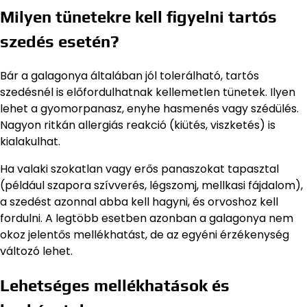
Milyen tünetekre kell figyelni tartós
szedés esetén?
Bár a galagonya általában jól tolerálható, tartós
szedésnél is előfordulhatnak kellemetlen tünetek. Ilyen
lehet a gyomorpanasz, enyhe hasmenés vagy szédülés.
Nagyon ritkán allergiás reakció (kiütés, viszketés) is
kialakulhat.
Ha valaki szokatlan vagy erős panaszokat tapasztal
(például szapora szívverés, légszomj, mellkasi fájdalom),
a szedést azonnal abba kell hagyni, és orvoshoz kell
fordulni. A legtöbb esetben azonban a galagonya nem
okoz jelentős mellékhatást, de az egyéni érzékenység
változó lehet.
Lehetséges mellékhatások és