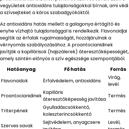
vegyületek antioxidáns tulajdonságokkal bírnak, ami védi
a szívsejteket a káros szabadgyököktől.
Az antioxidáns hatás mellett a galagonya értágító és
enyhe vízhajtó tulajdonsággal is rendelkezik. Flavonoidjai
segítik az érfalak rugalmasságát, hozzájárulnak a
vérnyomás szabályozásához. A proantocianidinek
javítják a kapillárisok (hajszálerek) áteresztőképességét,
amely szintén előnyös a szív egészsége szempontjából.
Hatóanyag
Fő hatás
Forrás
Virág,
Flavonoidok
Érfalvédelem, antioxidáns
levél
Kapilláris
Proantocianidinek
Termés
áteresztőképesség javítása
Gyulladáscsökkentő,
Triterpének
Termés
koleszterincsökkentő
Sejtvédelem, anyagcsere
Levél,
Szerves savak