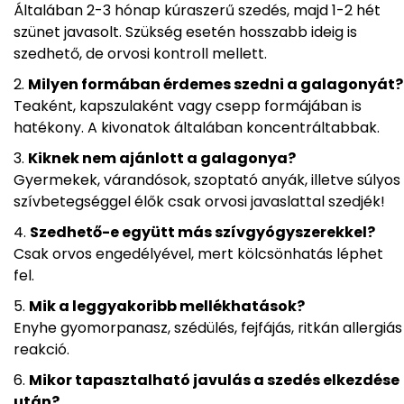
Általában 2-3 hónap kúraszerű szedés, majd 1-2 hét
szünet javasolt. Szükség esetén hosszabb ideig is
szedhető, de orvosi kontroll mellett.
Milyen formában érdemes szedni a galagonyát?
Teaként, kapszulaként vagy csepp formájában is
hatékony. A kivonatok általában koncentráltabbak.
Kiknek nem ajánlott a galagonya?
Gyermekek, várandósok, szoptató anyák, illetve súlyos
szívbetegséggel élők csak orvosi javaslattal szedjék!
Szedhető-e együtt más szívgyógyszerekkel?
Csak orvos engedélyével, mert kölcsönhatás léphet
fel.
Mik a leggyakoribb mellékhatások?
Enyhe gyomorpanasz, szédülés, fejfájás, ritkán allergiás
reakció.
Mikor tapasztalható javulás a szedés elkezdése
után?