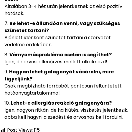
Általában 3-4 hét után jelentkeznek az első pozitív
hatások.
Be lehet-e állandóan venni, vagy szükséges
szünetet tartani?
Ajánlott időnként szünetet tartani a szervezet
védelme érdekében.
Vérnyomásprobléma esetén is segíthet?
Igen, de orvosi ellenőrzés mellett alkalmazd!
Hogyan lehet galagonyát vásárolni, mire
figyeljünk?
Csak megbízható forrásból, pontosan feltüntetett
hatóanyagtartalommal.
Lehet-e allergiás reakció galagonyára?
Igen, nagyon ritkán, de ha kiütés, viszketés jelentkezik,
abba kell hagyni a szedést és orvoshoz kell fordulni.
Post Views:
115