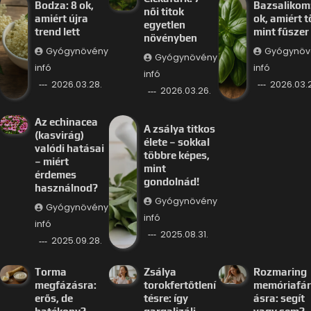
Bodza: 8 ok,
Bazsalikom:
női titok
amiért újra
ok, amiért 
egyetlen
trend lett
mint fűszer
növényben
Gyógynövény
Gyógynöv
Gyógynövény
infó
infó
infó
2026.03.28.
2026.03.
2026.03.26.
Az echinacea
A zsálya titkos
(kasvirág)
élete – sokkal
valódi hatásai
többre képes,
– miért
mint
érdemes
gondolnád!
használnod?
Gyógynövény
Gyógynövény
infó
infó
2025.08.31.
2025.09.28.
Torma
Zsálya
Rozmaring
megfázásra:
torokfertőtlení
memóriafá
erős, de
tésre: így
ásra: segít