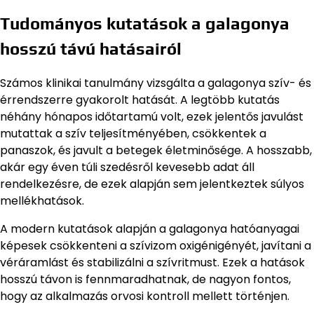
Tudományos kutatások a galagonya
hosszú távú hatásairól
Számos klinikai tanulmány vizsgálta a galagonya szív- és
érrendszerre gyakorolt hatását. A legtöbb kutatás
néhány hónapos időtartamú volt, ezek jelentős javulást
mutattak a szív teljesítményében, csökkentek a
panaszok, és javult a betegek életminősége. A hosszabb,
akár egy éven túli szedésről kevesebb adat áll
rendelkezésre, de ezek alapján sem jelentkeztek súlyos
mellékhatások.
A modern kutatások alapján a galagonya hatóanyagai
képesek csökkenteni a szívizom oxigénigényét, javítani a
véráramlást és stabilizálni a szívritmust. Ezek a hatások
hosszú távon is fennmaradhatnak, de nagyon fontos,
hogy az alkalmazás orvosi kontroll mellett történjen.