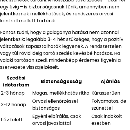
egy évig – is biztonságosnak tűnik, amennyiben nem
jelentkeznek mellékhatások, és rendszeres orvosi
kontroll mellett történik.
Fontos tudni, hogy a galagonya hatása nem azonnal
jelentkezik: legalább 3-4 hét szükséges, hogy a pozitív
változások tapasztalhatók legyenek. A rendszertelen
vagy túl rövid ideig tartó szedés kevésbé hatásos. Ha
valaki tartósan szedi, mindenképp érdemes figyelni a
szervezete visszajelzéseit.
Szedési
Biztonságosság
Ajánlás
időtartam
2-3 hónap
Magas, mellékhatás ritka
Kúraszerűen
Orvosi ellenőrzéssel
Folyamatos, de
3-12 hónap
biztonságos
szünettel
Egyéni elbírálás, csak
Csak indokolt
1 év felett
orvosi javaslattal
esetben