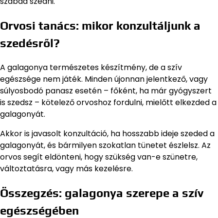
szabad szedni.
Orvosi tanács: mikor konzultáljunk a
szedésről?
A galagonya természetes készítmény, de a szív
egészsége nem játék. Minden újonnan jelentkező, vagy
súlyosbodó panasz esetén – főként, ha már gyógyszert
is szedsz – kötelező orvoshoz fordulni, mielőtt elkezded a
galagonyát.
Akkor is javasolt konzultáció, ha hosszabb ideje szeded a
galagonyát, és bármilyen szokatlan tünetet észlelsz. Az
orvos segít eldönteni, hogy szükség van-e szünetre,
változtatásra, vagy más kezelésre.
Összegzés: galagonya szerepe a szív
egészségében