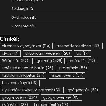
Zöldség infó
Gyümölcs infó
Vitaminfajták
Címkék
alternatív gyógyászat
(114)
alternatív medicina
(103)
alvás
(17)
Antioxidáns védelem
(28)
bio
(17)
Bőrápolás
(52)
egészség
(426)
emésztés
(27)
Emésztést segítő hatás
(26)
fitoterápia
(56)
Fájdalomcsillapítás
(24)
fűszernövény
(54)
fűszernövények
(18)
Gyulladáscsökkentő hatások
(50)
gyógyhatás
(50)
gyógynövény
(234)
gyógynövények
(63)
gyógytea
(38)
immunerősítés
(18)