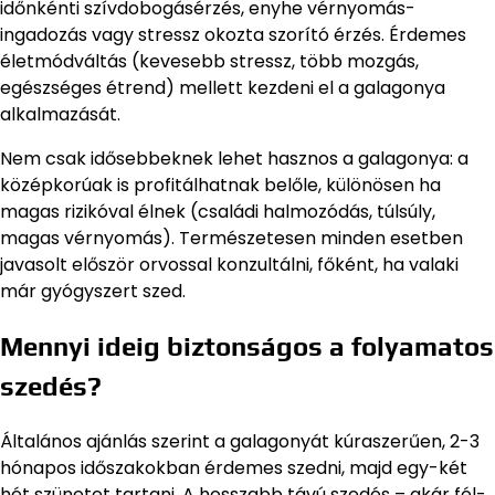
időnkénti szívdobogásérzés, enyhe vérnyomás-
ingadozás vagy stressz okozta szorító érzés. Érdemes
életmódváltás (kevesebb stressz, több mozgás,
egészséges étrend) mellett kezdeni el a galagonya
alkalmazását.
Nem csak idősebbeknek lehet hasznos a galagonya: a
középkorúak is profitálhatnak belőle, különösen ha
magas rizikóval élnek (családi halmozódás, túlsúly,
magas vérnyomás). Természetesen minden esetben
javasolt először orvossal konzultálni, főként, ha valaki
már gyógyszert szed.
Mennyi ideig biztonságos a folyamatos
szedés?
Általános ajánlás szerint a galagonyát kúraszerűen, 2-3
hónapos időszakokban érdemes szedni, majd egy-két
hét szünetet tartani. A hosszabb távú szedés – akár fél-