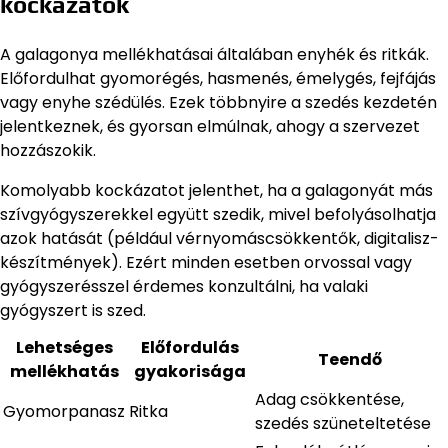
kockázatok
A galagonya mellékhatásai általában enyhék és ritkák.
Előfordulhat gyomorégés, hasmenés, émelygés, fejfájás
vagy enyhe szédülés. Ezek többnyire a szedés kezdetén
jelentkeznek, és gyorsan elmúlnak, ahogy a szervezet
hozzászokik.
Komolyabb kockázatot jelenthet, ha a galagonyát más
szívgyógyszerekkel együtt szedik, mivel befolyásolhatja
azok hatását (például vérnyomáscsökkentők, digitalisz-
készítmények). Ezért minden esetben orvossal vagy
gyógyszerésszel érdemes konzultálni, ha valaki
gyógyszert is szed.
Lehetséges
Előfordulás
Teendő
mellékhatás
gyakorisága
Adag csökkentése,
Gyomorpanasz
Ritka
szedés szüneteltetése