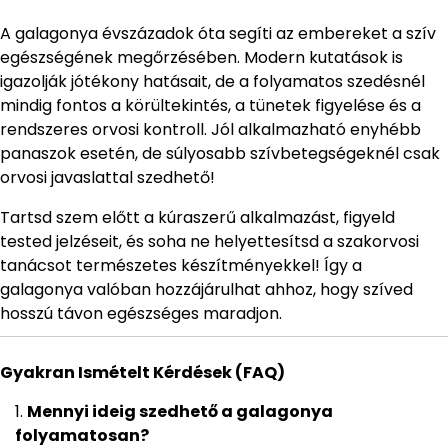
A galagonya évszázadok óta segíti az embereket a szív
egészségének megőrzésében. Modern kutatások is
igazolják jótékony hatásait, de a folyamatos szedésnél
mindig fontos a körültekintés, a tünetek figyelése és a
rendszeres orvosi kontroll. Jól alkalmazható enyhébb
panaszok esetén, de súlyosabb szívbetegségeknél csak
orvosi javaslattal szedhető!
Tartsd szem előtt a kúraszerű alkalmazást, figyeld
tested jelzéseit, és soha ne helyettesítsd a szakorvosi
tanácsot természetes készítményekkel! Így a
galagonya valóban hozzájárulhat ahhoz, hogy szíved
hosszú távon egészséges maradjon.
Gyakran Ismételt Kérdések (FAQ)
Mennyi ideig szedhető a galagonya
folyamatosan?