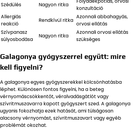
Folyadékpótlás, orvosi
Szédülés
Nagyon ritka
konzultáció
Allergiás
Azonnali abbahagyás,
Rendkívül ritka
reakció
orvosi ellátás
Szívpanasz
Azonnali orvosi ellátás
Nagyon ritka
súlyosbodása
szükséges
Galagonya gyógyszerrel együtt: mire
kell figyelni?
A galagonya egyes gyógyszerekkel kölcsönhatásba
léphet. Különösen fontos figyelni, ha a beteg
vérnyomáscsökkentőt, véralvadásgátlót vagy
szívritmuszavarra kapott gyógyszert szed. A galagonya
ugyanis fokozhatja ezek hatását, ami túlságosan
alacsony vérnyomást, szívritmuszavart vagy egyéb
problémát okozhat.