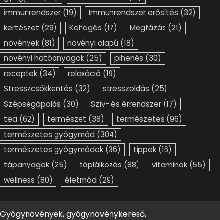
immunrendszer
(19)
Immunrendszer erősítés
(32)
kertészet
(29)
Köhögés
(17)
Megfázás
(21)
növények
(81)
növényi alapú
(18)
növényi hatóanyagok
(25)
pihenés
(30)
receptek
(34)
relaxáció
(19)
Stresszcsökkentés
(32)
stresszoldás
(25)
Szépségápolás
(30)
Szív- és érrendszer
(17)
tea
(62)
természet
(38)
természetes
(96)
természetes gyógymód
(304)
természetes gyógymódok
(36)
tippek
(16)
tápanyagok
(25)
táplálkozás
(88)
vitaminok
(55)
wellness
(80)
életmód
(29)
Gyógynövények, gyógynövénykereső,