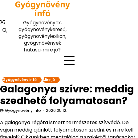
Gyógynövény
Skip
to
infó
content
Gyógynövények,
gyógynövénykereső,
gyógynövénylexikon,
gyógynövények
hatása, mire jó?
Gyógynővény infó
Mire jó
Galagonya szívre: meddig
szedhető folyamatosan?
Gyógynövény infó
2026.05.12.
A galagonya régóta ismert természetes szívvédő. De
vajon meddig ajánlott folyamatosan szedni, és mire kell
figyelni? Cikkünkben megtalálod a szakértői tanácsokat