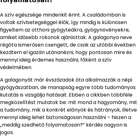
A szív egészsége mindenkit érint. A családomban is
voltak szívbetegséggel élők, így mindig is különösen
figyeltem az otthoni gyógyteákra, gyógynövényekre,
amiket idősebb rokonok ajánlottak. A galagonya neve
régóta ismerősen csengett, de csak az utóbbi években
kezdtem el igazán utánanézni, hogy pontosan mire és
mennyi ideig érdemes használni, főként a szív
védelmében.
A galagonyát már évszázadok óta alkalmazzák a népi
gyógyászatban, de manapság egyre több tudományos
kutatás is vizsgálja hatásait. Ebben a cikkben többféle
megközelítést mutatok be: mit mond a hagyomány, mit
a tudomány, mik a konkrét előnyök és hátrányok, illetve
mennyi ideig lehet biztonságosan használni – hiszen a
„meddig szedhető folyamatosan?” kérdés nagyon is
jogos.