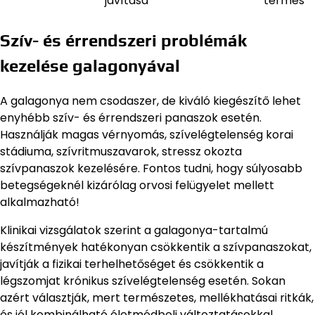
javítása
termés
Szív- és érrendszeri problémák
kezelése galagonyával
A galagonya nem csodaszer, de kiváló kiegészítő lehet
enyhébb szív- és érrendszeri panaszok esetén.
Használják magas vérnyomás, szívelégtelenség korai
stádiuma, szívritmuszavarok, stressz okozta
szívpanaszok kezelésére. Fontos tudni, hogy súlyosabb
betegségeknél kizárólag orvosi felügyelet mellett
alkalmazható!
Klinikai vizsgálatok szerint a galagonya-tartalmú
készítmények hatékonyan csökkentik a szívpanaszokat,
javítják a fizikai terhelhetőséget és csökkentik a
légszomjat krónikus szívelégtelenség esetén. Sokan
azért választják, mert természetes, mellékhatásai ritkák,
és jól kombinálható életmódbeli változtatásokkal.