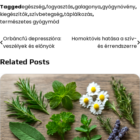
Tagged
egészség
,
fogyasztás
,
galagonya
,
gyógynövény
,
kiegészítők
,
szívbetegség
,
táplálkozás
,
természetes gyógymód
Orbáncfű depresszióra:
Homoktövis hatása a szív-
Bejegyzés
veszélyek és előnyök
és érrendszerre
navigáció
Related Posts