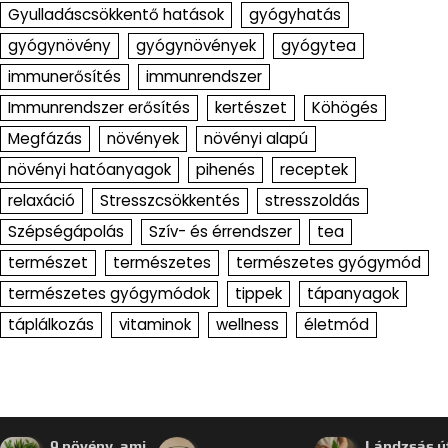
Gyulladáscsökkentő hatások
gyógyhatás
gyógynövény
gyógynövények
gyógytea
immunerősítés
immunrendszer
Immunrendszer erősítés
kertészet
Köhögés
Megfázás
növények
növényi alapú
növényi hatóanyagok
pihenés
receptek
relaxáció
Stresszcsökkentés
stresszoldás
Szépségápolás
Szív- és érrendszer
tea
természet
természetes
természetes gyógymód
természetes gyógymódok
tippek
tápanyagok
táplálkozás
vitaminok
wellness
életmód
9 növény, ami
Lándzsás út