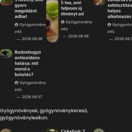
5 tea, ami
gyors
sebtisztítás
teljesen új
megoldást
helyes
élményt ad
adhat
alkalmazás
Gyógynövény
Gyógynövény
Gyógynöv
infó
infó
infó
2026.08.08.
2026.08.08.
2026.08.0
Bodzabogyó
antioxidáns
hatása: mit
mond a
kutatás?
Gyógynövény
infó
2026.08.07.
Gyógynövények, gyógynövénykereső,
gyógynövénylexikon.
Cickafark: 7