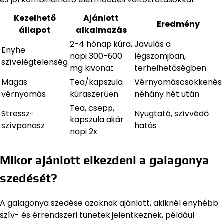
Kezelhető
Ajánlott
Eredmény
állapot
alkalmazás
2-4 hónap kúra,
Javulás a
Enyhe
napi 300-600
légszomjban,
szívelégtelenség
mg kivonat
terhelhetőségben
Magas
Tea/kapszula
Vérnyomáscsökkenés
vérnyomás
kúraszerűen
néhány hét után
Tea, csepp,
Stressz-
Nyugtató, szívvédő
kapszula akár
szívpanasz
hatás
napi 2x
Mikor ajánlott elkezdeni a galagonya
szedését?
A galagonya szedése azoknak ajánlott, akiknél enyhébb
szív- és érrendszeri tünetek jelentkeznek, például