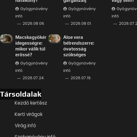
hatékony?
gargalizálj
vagy sem?
Gyógynövény
Gyógynövény
Gyógynöv
infó
infó
infó
2026.08.06.
2026.08.01.
2026.07.2
Macskagyökér
Aloe vera
idegességre:
bélrendszerre:
mikor válik túl
óvatosság
erőssé?
szükséges
Gyógynövény
Gyógynövény
infó
infó
2026.07.24.
2026.07.19.
Társoldalak
Kezdő kertész
Kerti virágok
Virág infó
Szobanövény infó