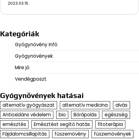
2023.03.15.
Kategóriák
Gyógynővény infó
Gyógynövények
Mire jó
Vendégposzt
Gyógynövények hatásai
alternatív gyógyászat
alternatív medicina
alvás
Antioxidáns védelem
bio
Bőrápolás
egészség
emésztés
Emésztést segítő hatás
fitoterápia
Fájdalomcsillapítás
fűszernövény
fűszernövények