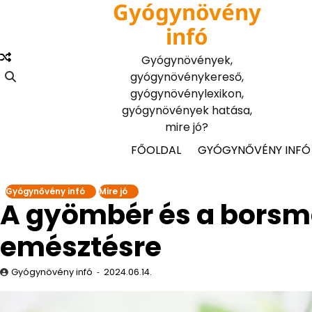
Gyógynövény
Skip
to
infó
content
Gyógynövények,
gyógynövénykereső,
gyógynövénylexikon,
gyógynövények hatása,
mire jó?
FŐOLDAL
GYÓGYNŐVÉNY INFÓ
Gyógynővény infó
Mire jó
A gyömbér és a borsme
emésztésre
Gyógynövény infó
2024.06.14.