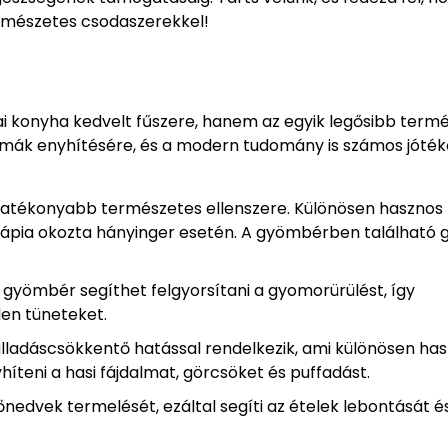
rmészetes csodaszerekkel!
i konyha kedvelt fűszere, hanem az egyik legősibb term
émák enyhítésére, és a modern tudomány is számos jóté
atékonyabb természetes ellenszere. Különösen hasznos 
rápia okozta hányinger esetén. A gyömbérben található g
gyömbér segíthet felgyorsítani a gyomorürülést, így
len tüneteket.
ladáscsökkentő hatással rendelkezik, ami különösen ha
yhíteni a hasi fájdalmat, görcsöket és puffadást.
dvek termelését, ezáltal segíti az ételek lebontását é