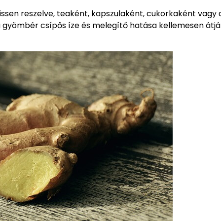
sen reszelve, teaként, kapszulaként, cukorkaként vagy 
 a gyömbér csípős íze és melegítő hatása kellemesen átjá