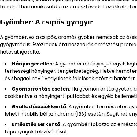
teheted harmonikusabbá az emésztésedet ezekkel a te
Gyömbér: A csípős gyógyír
A gyömbér, ez a csípős, aromás gyökér nemcsak az ázsia
gyógymód is. Évezredek óta használják emésztési probl
hatását igazolta.
Hányinger ellen:
A gyömbér a hányinger egyik legh
terhességi hányinger, tengeribetegség, illetve kemote
és shogaol nevű vegyületek felelősek ezért a hatásért.
Gyomorrontás esetén:
Ha gyomorrontás gyötör, a 
csökkentve a hányingert, puffadást és egyéb kellemet
Gyulladáscsökkentő:
A gyömbér természetes gyul
lehet irritábilis bél szindróma (IBS) esetén. Segíthet en
Emésztés serkentő:
A gyömbér fokozza az emésztőne
tápanyagok felszívódását.