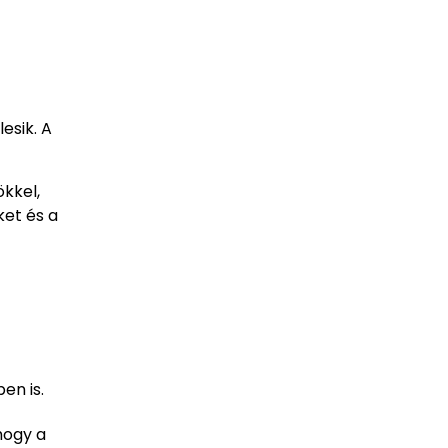
esik. A
kkel,
ket és a
en is.
hogy a