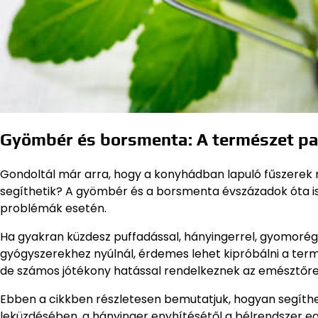
Gyömbér és borsmenta: A természet pa
Gondoltál már arra, hogy a konyhádban lapuló fűszerek 
segíthetik? A gyömbér és a borsmenta évszázadok óta i
problémák esetén.
Ha gyakran küzdesz puffadással, hányingerrel, gyomorég
gyógyszerekhez nyúlnál, érdemes lehet kipróbálni a te
de számos jótékony hatással rendelkeznek az emésztőr
Ebben a cikkben részletesen bemutatjuk, hogyan segít
leküzdésében, a hányinger enyhítésétől a bélrendszer eg