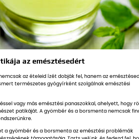
tikája az emésztésedért
nemcsak az ételeid ízét dobják fel, hanem az emésztésed
smert természetes gyógyírként szolgálnak emésztési
éssel vagy más emésztési panaszokkal, ahelyett, hogy r
rmészet patikáját. A gyömbér és a borsmenta nemcsak fi
endszerünkre.
het a gyömbér és a borsmenta az emésztési problémák
észségének támogatásáig. Tarts velünk, és fedezd fel, h