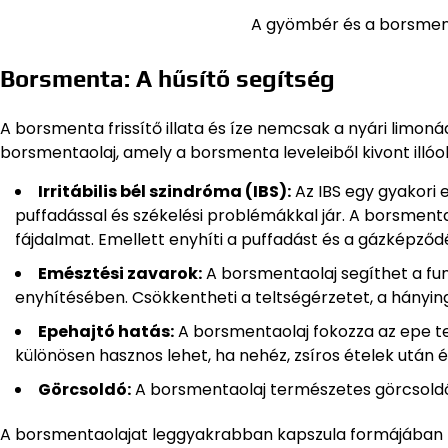
A gyömbér és a borsment
Borsmenta: A hűsítő segítség
A borsmenta frissítő illata és íze nemcsak a nyári limo
borsmentaolaj, amely a borsmenta leveleiből kivont illó
Irritábilis bél szindróma (IBS):
Az IBS egy gyakori 
puffadással és székelési problémákkal jár. A borsmentao
fájdalmat. Emellett enyhíti a puffadást és a gázképződé
Emésztési zavarok:
A borsmentaolaj segíthet a fun
enyhítésében. Csökkentheti a teltségérzetet, a hányin
Epehajtó hatás:
A borsmentaolaj fokozza az epe te
különösen hasznos lehet, ha nehéz, zsíros ételek után 
Görcsoldó:
A borsmentaolaj természetes görcsoldó 
A borsmentaolajat leggyakrabban kapszula formájában fo