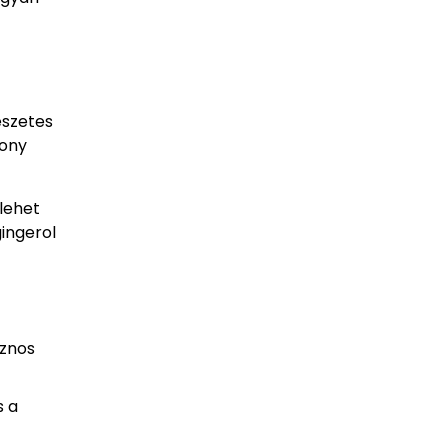
észetes
kony
lehet
ingerol
sznos
s a