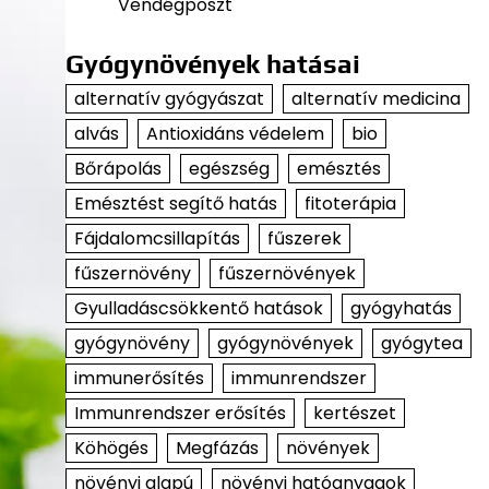
Vendégposzt
Gyógynövények hatásai
alternatív gyógyászat
alternatív medicina
alvás
Antioxidáns védelem
bio
Bőrápolás
egészség
emésztés
Emésztést segítő hatás
fitoterápia
Fájdalomcsillapítás
fűszerek
fűszernövény
fűszernövények
Gyulladáscsökkentő hatások
gyógyhatás
gyógynövény
gyógynövények
gyógytea
immunerősítés
immunrendszer
Immunrendszer erősítés
kertészet
Köhögés
Megfázás
növények
növényi alapú
növényi hatóanyagok