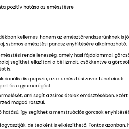
a pozitív hatása az emésztésre
nádékban kellemes, hanem az emésztőrendszerünknek is jól
olaj, számos emésztési panasz enyhítésére alkalmazható.
emésztési rendellenesség, amely hasi fájdalommal, görcsö
laj segíthet ellazítani a bél izmait, csökkentve a görcsö
st is.
kcionális diszpepszia, azaz emésztési zavar tüneteinek
gert és a gyomorégést.
rmelését, ami segít a zsíros ételek emésztésében. Ezért
érzed magad rosszul.
hatású, így segíthet a menstruációs görcsök enyhítéséb
gyasztják, de teaként is elkészíthető. Fontos azonban, 