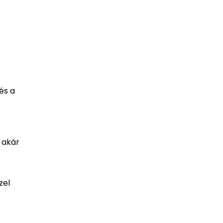
és a
 akár
zel