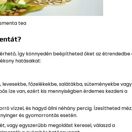
smenta tea
entát?
rhető, így könnyedén beépítheted őket az étrendedbe 
tékony hatásaikat:
 levesekbe, főzelékekbe, salátákba, süteményekbe vagy
ípős íze van, ezért kis mennyiségben érdemes kezdeni a
orró vízzel, és hagyd állni néhány percig. Ízesítheted méz
nyinger és gyomorrontás esetén.
t, vagy egyszerűbb megoldást keresel, válaszd a