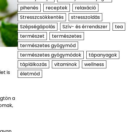
pihenés
receptek
relaxáció
Stresszcsökkentés
stresszoldás
Szépségápolás
Szív- és érrendszer
tea
természet
természetes
természetes gyógymód
természetes gyógymódok
tápanyagok
táplálkozás
vitaminok
wellness
et is
életmód
ögtön a
nomak,
ogyan