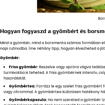
Bor
Hogyan fogyaszd a gyömbért és borsm
Mind a gyömbér, mind a borsmenta számos formában elé
napi rutinodba. Íme néhány tipp, hogyan élvezheted a jó
Gyömbér:
Friss gyömbér:
Reszelve vagy apróra vágva teákba,
turmixokba is teheted. A friss gyömbérnek intenzív, cs
használatát.
Gyömbértea:
Forrázz le egy szelet friss gyömbért f
vagy citrommal. A gyömbértea különösen hatékony há
Gyömbérkapszula:
Ha nem szereted a gyömbér ízé