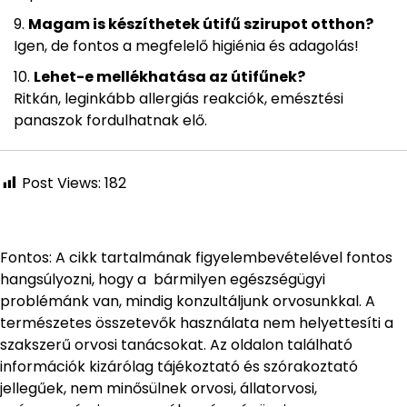
Magam is készíthetek útifű szirupot otthon?
Igen, de fontos a megfelelő higiénia és adagolás!
Lehet-e mellékhatása az útifűnek?
Ritkán, leginkább allergiás reakciók, emésztési
panaszok fordulhatnak elő.
Post Views:
182
Fontos: A cikk tartalmának figyelembevételével fontos
hangsúlyozni, hogy a bármilyen egészségügyi
problémánk van, mindig konzultáljunk orvosunkkal. A
természetes összetevők használata nem helyettesíti a
szakszerű orvosi tanácsokat. Az oldalon található
információk kizárólag tájékoztató és szórakoztató
jellegűek, nem minősülnek orvosi, állatorvosi,