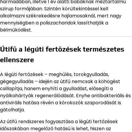
harmadában, illetve 1 év alatti babáknak méztartalmú
szirup formájában. Szintén körültekintéssel kell
alkalmazni székrekedésre hajlamosaknál, mert nagy
mennyiségben a poliszacharidok lassíthatják a
bélműködést.
Útifű a légúti fertőzések természetes
ellenszere
A légúti fertőzések – meghűlés, torokgyulladás,
gégegyulladás – idején az útifű nemcsak a köhögést
csillapítja, hanem enyhíti a gyulladást, elősegíti a
nyálkahártyák regenerálódását. Enyhe antibakteriális és
antivirális hatása révén a kórokozók szaporodását is
gátolhatja.
Az útifű rendszeres fogyasztása a légúti fertőzések
időszakában megelőző hatású is lehet, hiszen az