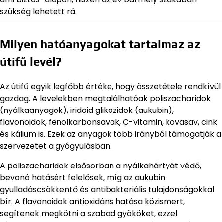
szükség lehetett rá.
Milyen hatóanyagokat tartalmaz az
útifű levél?
Az útifű egyik legfőbb értéke, hogy összetétele rendkívül
gazdag. A levelekben megtalálhatóak poliszacharidok
(nyálkaanyagok), iridoid glikozidok (aukubin),
flavonoidok, fenolkarbonsavak, C-vitamin, kovasav, cink
és kálium is. Ezek az anyagok több irányból támogatják a
szervezetet a gyógyulásban.
A poliszacharidok elsősorban a nyálkahártyát védő,
bevonó hatásért felelősek, míg az aukubin
gyulladáscsökkentő és antibakteriális tulajdonságokkal
bír. A flavonoidok antioxidáns hatása közismert,
segítenek megkötni a szabad gyököket, ezzel