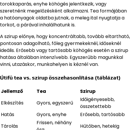
torokkaparás, enyhe köhögés jelentkezik, vagy
szeretnénk megelőzésként alkalmazni. Tea formájában
a hatóanyagok oldatba jutnak, a meleg ital nyugtatja a
torkot, a párával inhalálhatunk is.
A szirup előnye, hogy koncentráltabb, tovább eltartható,
pontosan adagolható, főleg gyermekeknél, időseknél
ideális. Erősebb vagy tartósabb köhögés esetén a szirup
hatása általában intenzívebb. Egyszerűbb magunkkal
vinni, utazáskor, munkahelyen is kéznél van.
Útifű tea vs. szirup összehasonlítása (táblázat)
Jellemző
Tea
Szirup
Időigényesebb,
Elkészítés
Gyors, egyszerű
összetettebb
Hatás
Gyors, enyhe
Erősebb, tartósabb
Frissen, néhány
Tárolás
Hűtőben, hetekig
óra