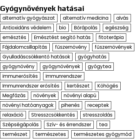
Gyógynövények hatásai
alternatív gyógyászat
alternatív medicina
alvás
Antioxidáns védelem
bio
Bőrápolás
egészség
emésztés
Emésztést segítő hatás
fitoterápia
Fájdalomcsillapítás
fűszernövény
fűszernövények
Gyulladáscsökkentő hatások
gyógyhatás
gyógynövény
gyógynövények
gyógytea
immunerősítés
immunrendszer
Immunrendszer erősítés
kertészet
Köhögés
Megfázás
növények
növényi alapú
növényi hatóanyagok
pihenés
receptek
relaxáció
Stresszcsökkentés
stresszoldás
Szépségápolás
Szív- és érrendszer
tea
természet
természetes
természetes gyógymód