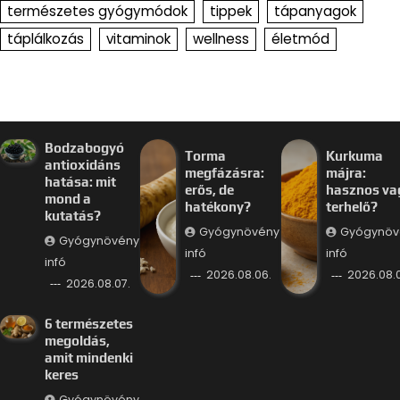
természetes gyógymódok
tippek
tápanyagok
táplálkozás
vitaminok
wellness
életmód
Bodzabogyó
Torma
Kurkuma
antioxidáns
megfázásra:
májra:
hatása: mit
erős, de
hasznos va
mond a
hatékony?
terhelő?
kutatás?
Gyógynövény
Gyógynöv
Gyógynövény
infó
infó
infó
2026.08.06.
2026.08.
2026.08.07.
6 természetes
megoldás,
amit mindenki
keres
Gyógynövény