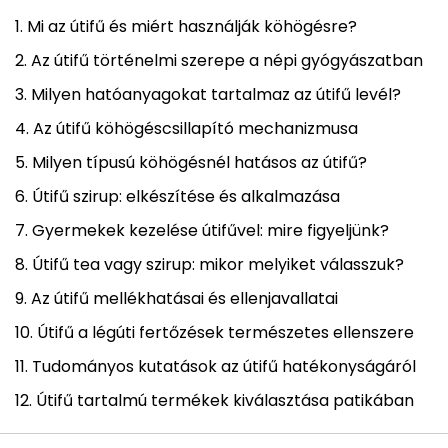
Mi az útifű és miért használják köhögésre?
Az útifű történelmi szerepe a népi gyógyászatban
Milyen hatóanyagokat tartalmaz az útifű levél?
Az útifű köhögéscsillapító mechanizmusa
Milyen típusú köhögésnél hatásos az útifű?
Útifű szirup: elkészítése és alkalmazása
Gyermekek kezelése útifűvel: mire figyeljünk?
Útifű tea vagy szirup: mikor melyiket válasszuk?
Az útifű mellékhatásai és ellenjavallatai
Útifű a légúti fertőzések természetes ellenszere
Tudományos kutatások az útifű hatékonyságáról
Útifű tartalmú termékek kiválasztása patikában