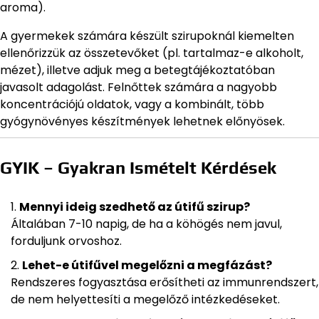
aroma).
A gyermekek számára készült szirupoknál kiemelten
ellenőrizzük az összetevőket (pl. tartalmaz-e alkoholt,
mézet), illetve adjuk meg a betegtájékoztatóban
javasolt adagolást. Felnőttek számára a nagyobb
koncentrációjú oldatok, vagy a kombinált, több
gyógynövényes készítmények lehetnek előnyösek.
GYIK – Gyakran Ismételt Kérdések
Mennyi ideig szedhető az útifű szirup?
Általában 7-10 napig, de ha a köhögés nem javul,
forduljunk orvoshoz.
Lehet-e útifűvel megelőzni a megfázást?
Rendszeres fogyasztása erősítheti az immunrendszert,
de nem helyettesíti a megelőző intézkedéseket.