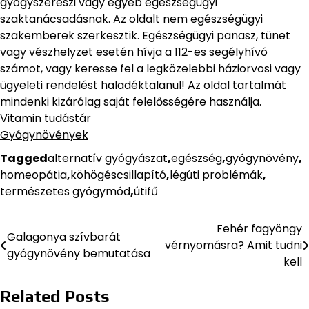
gyógyszerészi vagy egyéb egészségügyi
szaktanácsadásnak. Az oldalt nem egészségügyi
szakemberek szerkesztik. Egészségügyi panasz, tünet
vagy vészhelyzet esetén hívja a 112-es segélyhívó
számot, vagy keresse fel a legközelebbi háziorvosi vagy
ügyeleti rendelést haladéktalanul! Az oldal tartalmát
mindenki kizárólag saját felelősségére használja.
Vitamin tudástár
Gyógynövények
Tagged
alternatív gyógyászat
,
egészség
,
gyógynövény
,
homeopátia
,
köhögéscsillapító
,
légúti problémák
,
természetes gyógymód
,
útifű
Fehér fagyöngy
Bejegyzés
Galagonya szívbarát
vérnyomásra? Amit tudni
gyógynövény bemutatása
navigáció
kell
Related Posts