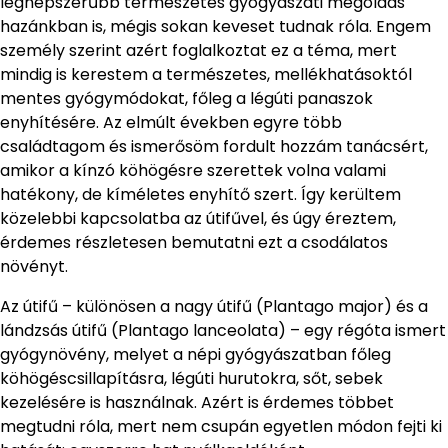
legnépszerűbb természetes gyógyászati megoldás
hazánkban is, mégis sokan keveset tudnak róla. Engem
személy szerint azért foglalkoztat ez a téma, mert
mindig is kerestem a természetes, mellékhatásoktól
mentes gyógymódokat, főleg a légúti panaszok
enyhítésére. Az elmúlt években egyre több
családtagom és ismerősöm fordult hozzám tanácsért,
amikor a kínzó köhögésre szerettek volna valami
hatékony, de kíméletes enyhítő szert. Így kerültem
közelebbi kapcsolatba az útifűvel, és úgy éreztem,
érdemes részletesen bemutatni ezt a csodálatos
növényt.
Az útifű – különösen a nagy útifű (Plantago major) és a
lándzsás útifű (Plantago lanceolata) – egy régóta ismert
gyógynövény, melyet a népi gyógyászatban főleg
köhögéscsillapításra, légúti hurutokra, sőt, sebek
kezelésére is használnak. Azért is érdemes többet
megtudni róla, mert nem csupán egyetlen módon fejti ki