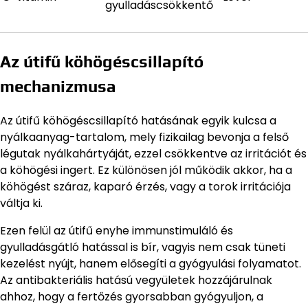
gyulladáscsökkentő
Az útifű köhögéscsillapító
mechanizmusa
Az útifű köhögéscsillapító hatásának egyik kulcsa a
nyálkaanyag-tartalom, mely fizikailag bevonja a felső
légutak nyálkahártyáját, ezzel csökkentve az irritációt és
a köhögési ingert. Ez különösen jól működik akkor, ha a
köhögést száraz, kaparó érzés, vagy a torok irritációja
váltja ki.
Ezen felül az útifű enyhe immunstimuláló és
gyulladásgátló hatással is bír, vagyis nem csak tüneti
kezelést nyújt, hanem elősegíti a gyógyulási folyamatot.
Az antibakteriális hatású vegyületek hozzájárulnak
ahhoz, hogy a fertőzés gyorsabban gyógyuljon, a