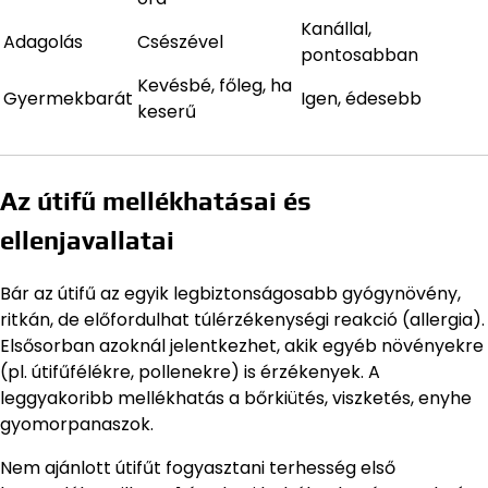
Kanállal,
Adagolás
Csészével
pontosabban
Kevésbé, főleg, ha
Gyermekbarát
Igen, édesebb
keserű
Az útifű mellékhatásai és
ellenjavallatai
Bár az útifű az egyik legbiztonságosabb gyógynövény,
ritkán, de előfordulhat túlérzékenységi reakció (allergia).
Elsősorban azoknál jelentkezhet, akik egyéb növényekre
(pl. útifűfélékre, pollenekre) is érzékenyek. A
leggyakoribb mellékhatás a bőrkiütés, viszketés, enyhe
gyomorpanaszok.
Nem ajánlott útifűt fogyasztani terhesség első