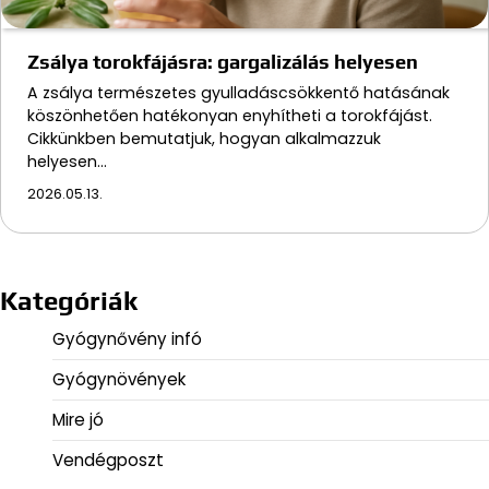
Zsálya torokfájásra: gargalizálás helyesen
A zsálya természetes gyulladáscsökkentő hatásának
köszönhetően hatékonyan enyhítheti a torokfájást.
Cikkünkben bemutatjuk, hogyan alkalmazzuk
helyesen…
2026.05.13.
Kategóriák
Gyógynővény infó
Gyógynövények
Mire jó
Vendégposzt