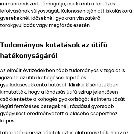
immunrendszert támogatja, csökkenti a fertőzés
lefolyásának súlyosságát. Különösen ajánlott iskoláskorú
gyerekeknél, időseknél, gyakran visszatérő
torokgyulladás vagy megfázás esetén.
Tudományos kutatások az útifű
hatékonyságáról
Az elmúlt évtizedekben több tudományos vizsgálat is
igazolta az útifű köhögéscsillapító és
gyulladáscsökkentő hatását. Klinikai kísérletekben
kimutatták, hogy a lándzsás útifű szirup jelentősen
csökkentette a köhögés gyakoriságát és intenzitását
légúti fertőzéses betegeknél, ráadásul gyorsabb
gyógyulást eredményezett a placebo csoporthoz
képest.
Laboratóriumi vizsgálatok azt is alátámasztják, hogy az