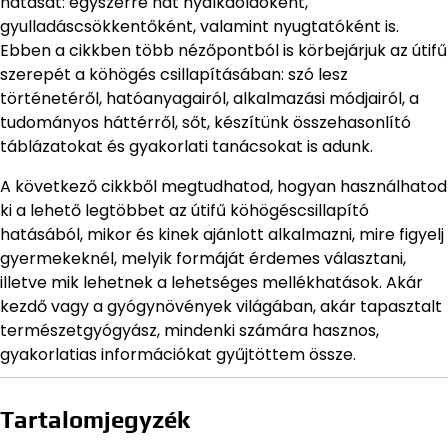
hatását: egyszerre hat nyálkaoldóként,
gyulladáscsökkentőként, valamint nyugtatóként is.
Ebben a cikkben több nézőpontból is körbejárjuk az útifű
szerepét a köhögés csillapításában: szó lesz
történetéről, hatóanyagairól, alkalmazási módjairól, a
tudományos háttérről, sőt, készítünk összehasonlító
táblázatokat és gyakorlati tanácsokat is adunk.
A következő cikkből megtudhatod, hogyan használhatod
ki a lehető legtöbbet az útifű köhögéscsillapító
hatásából, mikor és kinek ajánlott alkalmazni, mire figyelj
gyermekeknél, melyik formáját érdemes választani,
illetve mik lehetnek a lehetséges mellékhatások. Akár
kezdő vagy a gyógynövények világában, akár tapasztalt
természetgyógyász, mindenki számára hasznos,
gyakorlatias információkat gyűjtöttem össze.
Tartalomjegyzék