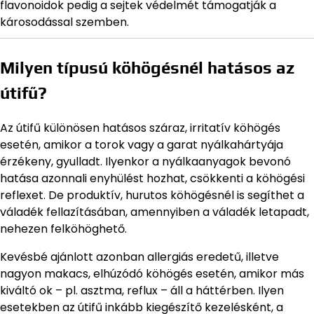
flavonoidok pedig a sejtek védelmét támogatják a
károsodással szemben.
Milyen típusú köhögésnél hatásos az
útifű?
Az útifű különösen hatásos száraz, irritatív köhögés
esetén, amikor a torok vagy a garat nyálkahártyája
érzékeny, gyulladt. Ilyenkor a nyálkaanyagok bevonó
hatása azonnali enyhülést hozhat, csökkenti a köhögési
reflexet. De produktív, hurutos köhögésnél is segíthet a
váladék fellazításában, amennyiben a váladék letapadt,
nehezen felköhöghető.
Kevésbé ajánlott azonban allergiás eredetű, illetve
nagyon makacs, elhúzódó köhögés esetén, amikor más
kiváltó ok – pl. asztma, reflux – áll a háttérben. Ilyen
esetekben az útifű inkább kiegészítő kezelésként, a