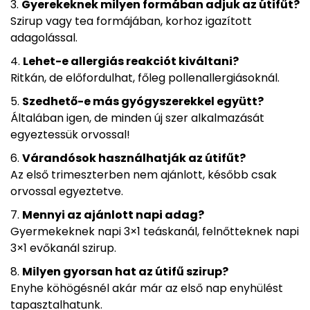
Gyerekeknek milyen formában adjuk az útifűt?
Szirup vagy tea formájában, korhoz igazított
adagolással.
Lehet-e allergiás reakciót kiváltani?
Ritkán, de előfordulhat, főleg pollenallergiásoknál.
Szedhető-e más gyógyszerekkel együtt?
Általában igen, de minden új szer alkalmazását
egyeztessük orvossal!
Várandósok használhatják az útifűt?
Az első trimeszterben nem ajánlott, később csak
orvossal egyeztetve.
Mennyi az ajánlott napi adag?
Gyermekeknek napi 3×1 teáskanál, felnőtteknek napi
3×1 evőkanál szirup.
Milyen gyorsan hat az útifű szirup?
Enyhe köhögésnél akár már az első nap enyhülést
tapasztalhatunk.