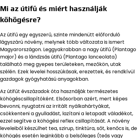
Mi az útifű és miért használják
köhögésre?
Az útifű egy egyszerű, szinte mindenütt előforduló
lágyszárú növény, melynek több változata is ismert
Magyarországon. Leggyakrabban a nagy útifű (Plantago
major) és a lándzsás útifű (Plantago lanceolata)
található meg gyepes területeken, mezőkön, utak
szélén. Ezek levelei hosszúkásak, erezettek, és rendkívül
gazdagok gyógyhatású anyagokban.
Az útifűt évszázadok óta használják természetes
köhögéscsillapítóként. Elsősorban azért, mert képes
bevonni, nyugtatni az irritált nyálkahártyákat,
csökkenteni a gyulladást, lazítani a letapadt váladékot,
ezzel segítve a köhögési reflex csillapítását. A növény
leveleiből készülhet tea, szirup, tinktúra, sőt, kenőcs is, de
köhögés esetén leginkább a belsőleges (teás vagy