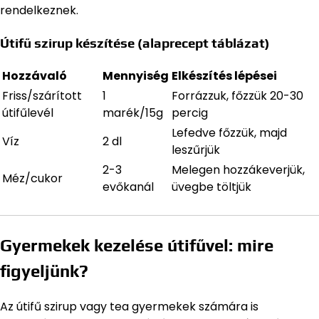
rendelkeznek.
Útifű szirup készítése (alaprecept táblázat)
Hozzávaló
Mennyiség
Elkészítés lépései
Friss/szárított
1
Forrázzuk, főzzük 20-30
útifűlevél
marék/15g
percig
Lefedve főzzük, majd
Víz
2 dl
leszűrjük
2-3
Melegen hozzákeverjük,
Méz/cukor
evőkanál
üvegbe töltjük
Gyermekek kezelése útifűvel: mire
figyeljünk?
Az útifű szirup vagy tea gyermekek számára is