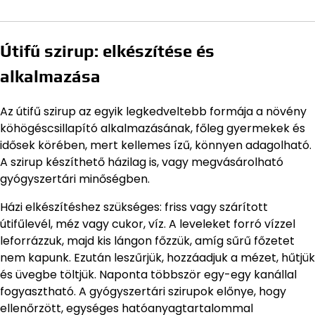
Útifű szirup: elkészítése és
alkalmazása
Az útifű szirup az egyik legkedveltebb formája a növény
köhögéscsillapító alkalmazásának, főleg gyermekek és
idősek körében, mert kellemes ízű, könnyen adagolható.
A szirup készíthető házilag is, vagy megvásárolható
gyógyszertári minőségben.
Házi elkészítéshez szükséges: friss vagy szárított
útifűlevél, méz vagy cukor, víz. A leveleket forró vízzel
leforrázzuk, majd kis lángon főzzük, amíg sűrű főzetet
nem kapunk. Ezután leszűrjük, hozzáadjuk a mézet, hűtjük
és üvegbe töltjük. Naponta többször egy-egy kanállal
fogyasztható. A gyógyszertári szirupok előnye, hogy
ellenőrzött, egységes hatóanyagtartalommal