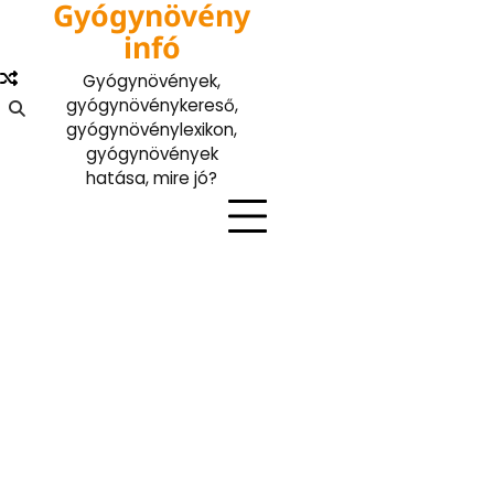
Gyógynövény
Skip
to
infó
content
Gyógynövények,
gyógynövénykereső,
gyógynövénylexikon,
gyógynövények
hatása, mire jó?