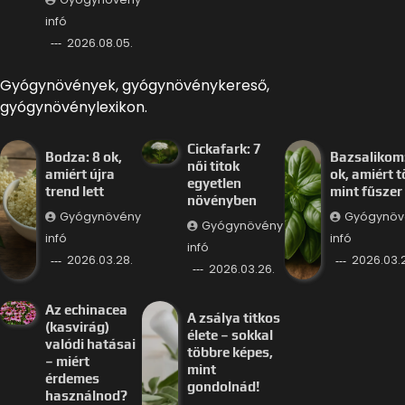
infó
2026.08.05.
Gyógynövények, gyógynövénykereső,
gyógynövénylexikon.
Cickafark: 7
Bodza: 8 ok,
Bazsalikom:
női titok
amiért újra
ok, amiért 
egyetlen
trend lett
mint fűszer
növényben
Gyógynövény
Gyógynöv
Gyógynövény
infó
infó
infó
2026.03.28.
2026.03.
2026.03.26.
Az echinacea
A zsálya titkos
(kasvirág)
élete – sokkal
valódi hatásai
többre képes,
– miért
mint
érdemes
gondolnád!
használnod?