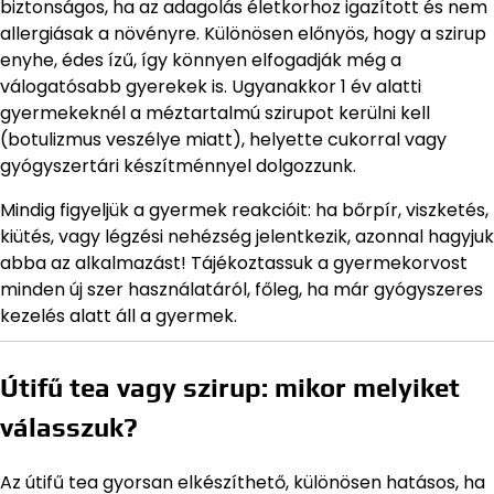
biztonságos, ha az adagolás életkorhoz igazított és nem
allergiásak a növényre. Különösen előnyös, hogy a szirup
enyhe, édes ízű, így könnyen elfogadják még a
válogatósabb gyerekek is. Ugyanakkor 1 év alatti
gyermekeknél a méztartalmú szirupot kerülni kell
(botulizmus veszélye miatt), helyette cukorral vagy
gyógyszertári készítménnyel dolgozzunk.
Mindig figyeljük a gyermek reakcióit: ha bőrpír, viszketés,
kiütés, vagy légzési nehézség jelentkezik, azonnal hagyjuk
abba az alkalmazást! Tájékoztassuk a gyermekorvost
minden új szer használatáról, főleg, ha már gyógyszeres
kezelés alatt áll a gyermek.
Útifű tea vagy szirup: mikor melyiket
válasszuk?
Az útifű tea gyorsan elkészíthető, különösen hatásos, ha