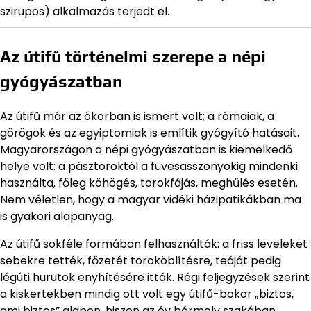
szirupos) alkalmazás terjedt el.
Az útifű történelmi szerepe a népi
gyógyászatban
Az útifű már az ókorban is ismert volt; a rómaiak, a
görögök és az egyiptomiak is említik gyógyító hatásait.
Magyarországon a népi gyógyászatban is kiemelkedő
helye volt: a pásztoroktól a füvesasszonyokig mindenki
használta, főleg köhögés, torokfájás, meghűlés esetén.
Nem véletlen, hogy a magyar vidéki házipatikákban ma
is gyakori alapanyag.
Az útifű sokféle formában felhasználták: a friss leveleket
sebekre tették, főzetét toroköblítésre, teáját pedig
légúti hurutok enyhítésére itták. Régi feljegyzések szerint
a kiskertekben mindig ott volt egy útifű-bokor „biztos,
ami biztos” alapon, hiszen az év bármely szakában