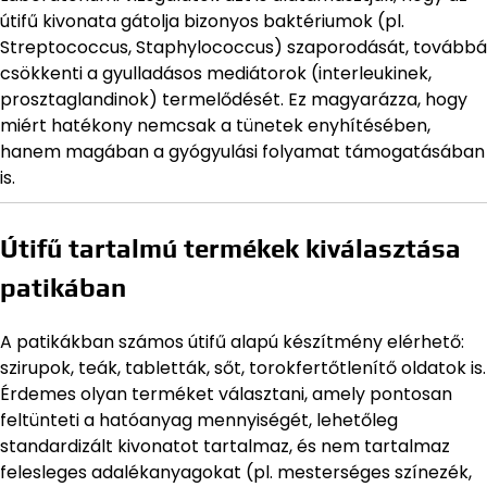
útifű kivonata gátolja bizonyos baktériumok (pl.
Streptococcus, Staphylococcus) szaporodását, továbbá
csökkenti a gyulladásos mediátorok (interleukinek,
prosztaglandinok) termelődését. Ez magyarázza, hogy
miért hatékony nemcsak a tünetek enyhítésében,
hanem magában a gyógyulási folyamat támogatásában
is.
Útifű tartalmú termékek kiválasztása
patikában
A patikákban számos útifű alapú készítmény elérhető:
szirupok, teák, tabletták, sőt, torokfertőtlenítő oldatok is.
Érdemes olyan terméket választani, amely pontosan
feltünteti a hatóanyag mennyiségét, lehetőleg
standardizált kivonatot tartalmaz, és nem tartalmaz
felesleges adalékanyagokat (pl. mesterséges színezék,