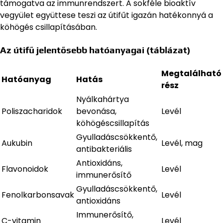
támogatva az immunrendszert. A sokféle bioaktív
vegyület együttese teszi az útifűt igazán hatékonnyá a
köhögés csillapításában.
Az útifű jelentősebb hatóanyagai (táblázat)
Megtalálható
Hatóanyag
Hatás
rész
Nyálkahártya
Poliszacharidok
bevonása,
Levél
köhögéscsillapítás
Gyulladáscsökkentő,
Aukubin
Levél, mag
antibakteriális
Antioxidáns,
Flavonoidok
Levél
immunerősítő
Gyulladáscsökkentő,
Fenolkarbonsavak
Levél
antioxidáns
Immunerősítő,
C-vitamin
Levél