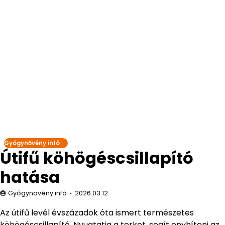
Gyógynővény infó
Útifű köhögéscsillapító
hatása
Gyógynövény infó
2026.03.12.
Az útifű levél évszázadok óta ismert természetes
köhögéscsillapító. Nyugtatja a torkot, segít enyhíteni az