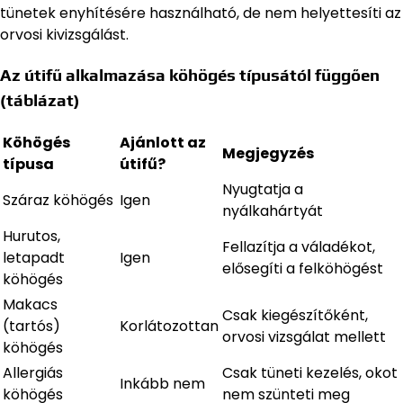
tünetek enyhítésére használható, de nem helyettesíti az
orvosi kivizsgálást.
Az útifű alkalmazása köhögés típusától függően
(táblázat)
Köhögés
Ajánlott az
Megjegyzés
típusa
útifű?
Nyugtatja a
Száraz köhögés
Igen
nyálkahártyát
Hurutos,
Fellazítja a váladékot,
letapadt
Igen
elősegíti a felköhögést
köhögés
Makacs
Csak kiegészítőként,
(tartós)
Korlátozottan
orvosi vizsgálat mellett
köhögés
Allergiás
Csak tüneti kezelés, okot
Inkább nem
köhögés
nem szünteti meg