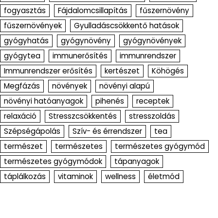
fogyasztás
Fájdalomcsillapítás
fűszernövény
fűszernövények
Gyulladáscsökkentő hatások
gyógyhatás
gyógynövény
gyógynövények
gyógytea
immunerősítés
immunrendszer
Immunrendszer erősítés
kertészet
Köhögés
Megfázás
növények
növényi alapú
növényi hatóanyagok
pihenés
receptek
relaxáció
Stresszcsökkentés
stresszoldás
Szépségápolás
Szív- és érrendszer
tea
természet
természetes
természetes gyógymód
természetes gyógymódok
tápanyagok
táplálkozás
vitaminok
wellness
életmód