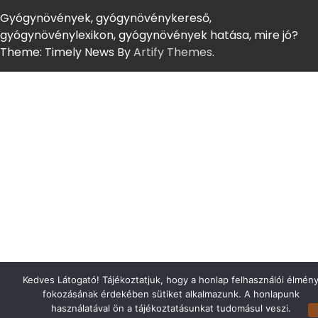
Gyógynövények, gyógynövénykereső,
gyógynövénylexikon, gyógynövények hatása, mire jó?
Theme: Timely News By
Artify Themes
.
Kedves Látogató! Tájékoztatjuk, hogy a honlap felhasználói élmén
fokozásának érdekében sütiket alkalmazunk. A honlapunk
használatával ön a tájékoztatásunkat tudomásul veszi.