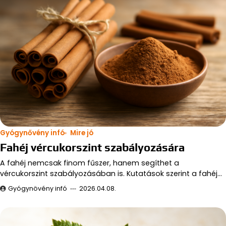
Gyógynővény infó
Mire jó
Fahéj vércukorszint szabályozására
A fahéj nemcsak finom fűszer, hanem segíthet a
vércukorszint szabályozásában is. Kutatások szerint a fahéj…
Gyógynövény infó
2026.04.08.