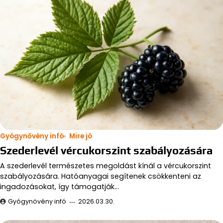
Gyógynővény infó
Mire jó
Szederlevél vércukorszint szabályozására
A szederlevél természetes megoldást kínál a vércukorszint
szabályozására. Hatóanyagai segítenek csökkenteni az
ingadozásokat, így támogatják…
Gyógynövény infó
2026.03.30.