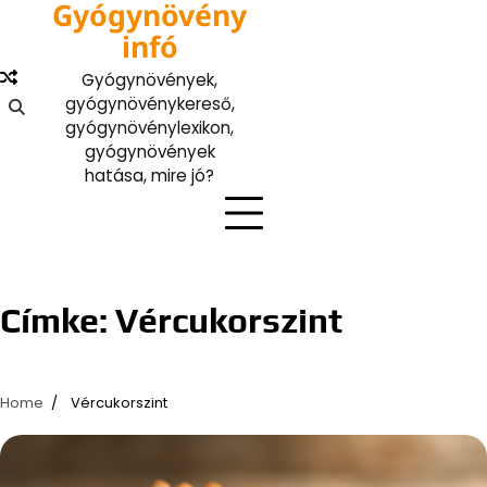
Gyógynövény
Skip
to
infó
content
Gyógynövények,
gyógynövénykereső,
gyógynövénylexikon,
gyógynövények
hatása, mire jó?
Címke:
Vércukorszint
Home
Vércukorszint