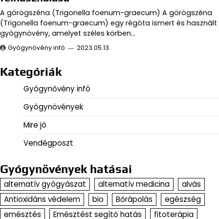
A görögszéna (Trigonella foenum-graecum) A görögszéna
(Trigonella foenum-graecum) egy régóta ismert és használt
gyógynövény, amelyet széles körben…
Gyógynövény infó
2023.05.13.
Kategóriák
Gyógynővény infó
Gyógynövények
Mire jó
Vendégposzt
Gyógynövények hatásai
alternatív gyógyászat
alternatív medicina
alvás
Antioxidáns védelem
bio
Bőrápolás
egészség
emésztés
Emésztést segítő hatás
fitoterápia