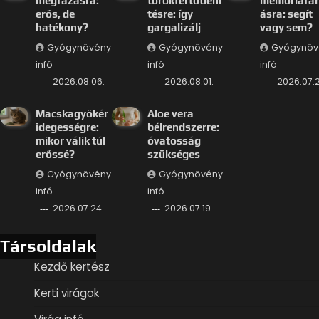
megfázásra:
torokfertőtlení
memóriafá
erős, de
tésre: így
ásra: segít
hatékony?
gargalizálj
vagy sem?
Gyógynövény
Gyógynövény
Gyógynöv
infó
infó
infó
2026.08.06.
2026.08.01.
2026.07.2
Macskagyökér
Aloe vera
idegességre:
bélrendszerre:
mikor válik túl
óvatosság
erőssé?
szükséges
Gyógynövény
Gyógynövény
infó
infó
2026.07.24.
2026.07.19.
Társoldalak
Kezdő kertész
Kerti virágok