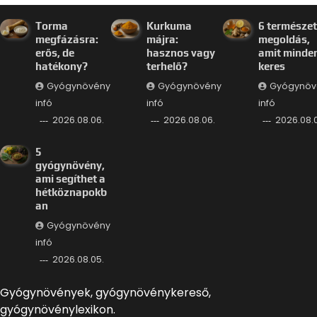
Torma
Kurkuma
6 természe
megfázásra:
májra:
megoldás,
erős, de
hasznos vagy
amit minde
hatékony?
terhelő?
keres
Gyógynövény
Gyógynövény
Gyógynöv
infó
infó
infó
2026.08.06.
2026.08.06.
2026.08.
5
gyógynövény,
ami segíthet a
hétköznapokb
an
Gyógynövény
infó
2026.08.05.
Gyógynövények, gyógynövénykereső,
gyógynövénylexikon.