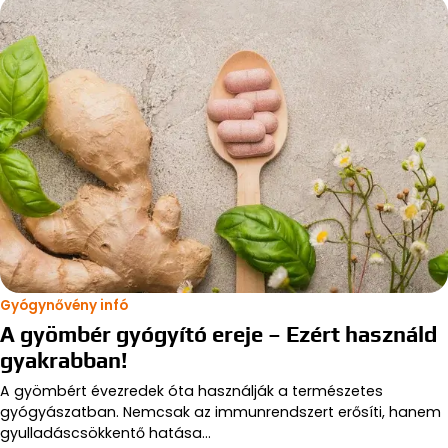
Gyógynővény infó
A gyömbér gyógyító ereje – Ezért használd
gyakrabban!
A gyömbért évezredek óta használják a természetes
gyógyászatban. Nemcsak az immunrendszert erősíti, hanem
gyulladáscsökkentő hatása…