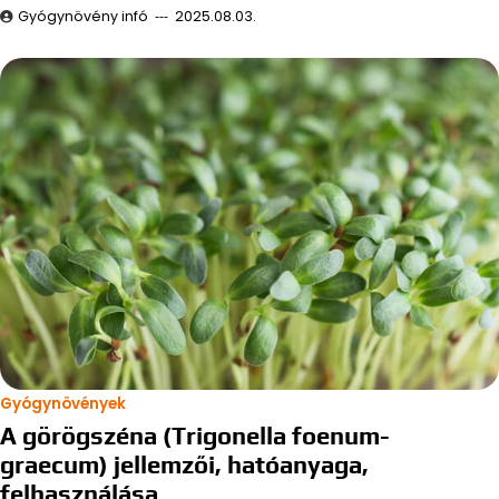
Gyógynövény infó
2025.08.03.
Gyógynövények
A görögszéna (Trigonella foenum-
graecum) jellemzői, hatóanyaga,
felhasználása