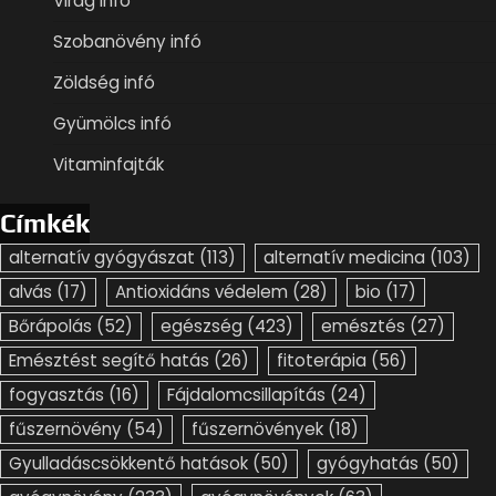
Virág infó
Szobanövény infó
Zöldség infó
Gyümölcs infó
Vitaminfajták
Címkék
alternatív gyógyászat
(113)
alternatív medicina
(103)
alvás
(17)
Antioxidáns védelem
(28)
bio
(17)
Bőrápolás
(52)
egészség
(423)
emésztés
(27)
Emésztést segítő hatás
(26)
fitoterápia
(56)
fogyasztás
(16)
Fájdalomcsillapítás
(24)
fűszernövény
(54)
fűszernövények
(18)
Gyulladáscsökkentő hatások
(50)
gyógyhatás
(50)