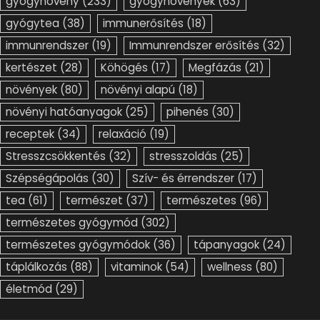
gyógynövény
(233)
gyógynövények
(63)
gyógytea
(38)
immunerősítés
(18)
immunrendszer
(19)
Immunrendszer erősítés
(32)
kertészet
(28)
Köhögés
(17)
Megfázás
(21)
növények
(80)
növényi alapú
(18)
növényi hatóanyagok
(25)
pihenés
(30)
receptek
(34)
relaxáció
(19)
Stresszcsökkentés
(32)
stresszoldás
(25)
Szépségápolás
(30)
Szív- és érrendszer
(17)
tea
(61)
természet
(37)
természetes
(96)
természetes gyógymód
(302)
természetes gyógymódok
(36)
tápanyagok
(24)
táplálkozás
(88)
vitaminok
(54)
wellness
(80)
életmód
(29)