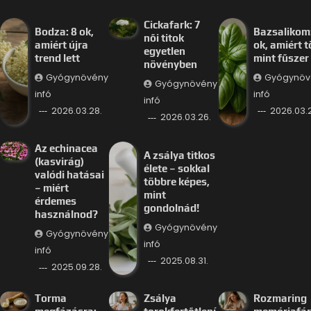
Cickafark: 7
Bodza: 8 ok,
Bazsalikom:
női titok
amiért újra
ok, amiért 
egyetlen
trend lett
mint fűszer
növényben
Gyógynövény
Gyógynöv
Gyógynövény
infó
infó
infó
2026.03.28.
2026.03.
2026.03.26.
Az echinacea
A zsálya titkos
(kasvirág)
élete – sokkal
valódi hatásai
többre képes,
– miért
mint
érdemes
gondolnád!
használnod?
Gyógynövény
Gyógynövény
infó
infó
2025.08.31.
2025.09.28.
Torma
Zsálya
Rozmaring