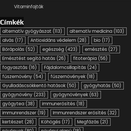
Vitaminfajták
Címkék
alternatív gyógyászat
(113)
alternatív medicina
(103)
alvás
(17)
Antioxidáns védelem
(28)
bio
(17)
Bőrápolás
(52)
egészség
(423)
emésztés
(27)
Emésztést segítő hatás
(26)
fitoterápia
(56)
fogyasztás
(16)
Fájdalomcsillapítás
(24)
fűszernövény
(54)
fűszernövények
(18)
Gyulladáscsökkentő hatások
(50)
gyógyhatás
(50)
gyógynövény
(233)
gyógynövények
(63)
gyógytea
(38)
immunerősítés
(18)
immunrendszer
(19)
Immunrendszer erősítés
(32)
kertészet
(28)
Köhögés
(17)
Megfázás
(21)
növények
(80)
növényi alapú
(18)