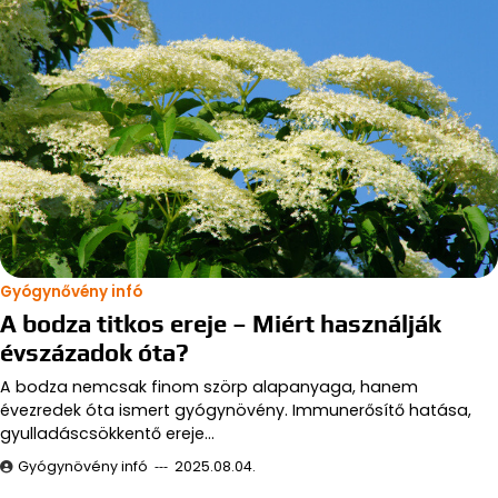
Gyógynővény infó
A bodza titkos ereje – Miért használják
évszázadok óta?
A bodza nemcsak finom szörp alapanyaga, hanem
évezredek óta ismert gyógynövény. Immunerősítő hatása,
gyulladáscsökkentő ereje…
Gyógynövény infó
2025.08.04.