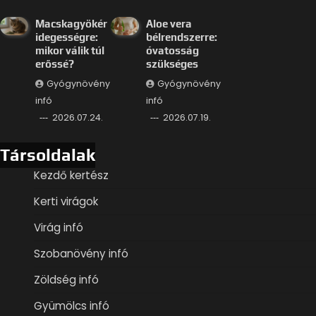
Macskagyökér
Aloe vera
idegességre:
bélrendszerre:
mikor válik túl
óvatosság
erőssé?
szükséges
Gyógynövény
Gyógynövény
infó
infó
2026.07.24.
2026.07.19.
Társoldalak
Kezdő kertész
Kerti virágok
Virág infó
Szobanövény infó
Zöldség infó
Gyümölcs infó