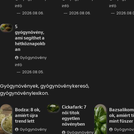
infó
infó
infó
2026.08.06.
2026.08.06.
2026.08.
5
gyógynövény,
ami segíthet a
hétköznapokb
an
Gyógynövény
infó
2026.08.05.
Gyógynövények, gyógynövénykereső,
gyógynövénylexikon.
Cickafark: 7
Bodza: 8 ok,
Bazsalikom:
női titok
amiért újra
ok, amiért 
egyetlen
trend lett
mint fűszer
növényben
Gyógynövény
Gyógynöv
Gyógynövény