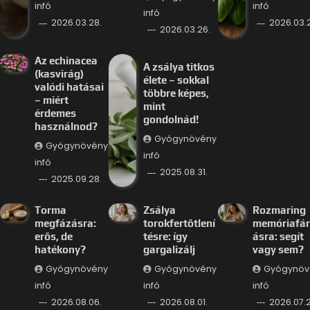
infó
infó
infó
2026.03.28.
2026.03.
2026.03.26.
Az echinacea
A zsálya titkos
(kasvirág)
élete – sokkal
valódi hatásai
többre képes,
– miért
mint
érdemes
gondolnád!
használnod?
Gyógynövény
Gyógynövény
infó
infó
2025.08.31.
2025.09.28.
Torma
Zsálya
Rozmaring
megfázásra:
torokfertőtlení
memóriafá
erős, de
tésre: így
ásra: segít
hatékony?
gargalizálj
vagy sem?
Gyógynövény
Gyógynövény
Gyógynöv
infó
infó
infó
2026.08.06.
2026.08.01.
2026.07.2