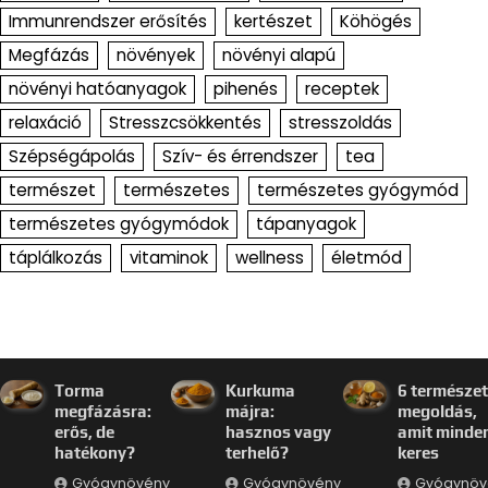
Immunrendszer erősítés
kertészet
Köhögés
Megfázás
növények
növényi alapú
növényi hatóanyagok
pihenés
receptek
relaxáció
Stresszcsökkentés
stresszoldás
Szépségápolás
Szív- és érrendszer
tea
természet
természetes
természetes gyógymód
természetes gyógymódok
tápanyagok
táplálkozás
vitaminok
wellness
életmód
Torma
Kurkuma
6 természe
megfázásra:
májra:
megoldás,
erős, de
hasznos vagy
amit minde
hatékony?
terhelő?
keres
Gyógynövény
Gyógynövény
Gyógynöv