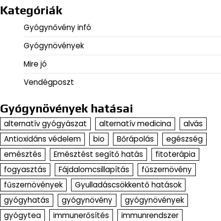
Kategóriák
Gyógynővény infó
Gyógynövények
Mire jó
Vendégposzt
Gyógynövények hatásai
alternatív gyógyászat
alternatív medicina
alvás
Antioxidáns védelem
bio
Bőrápolás
egészség
emésztés
Emésztést segítő hatás
fitoterápia
fogyasztás
Fájdalomcsillapítás
fűszernövény
fűszernövények
Gyulladáscsökkentő hatások
gyógyhatás
gyógynövény
gyógynövények
gyógytea
immunerősítés
immunrendszer