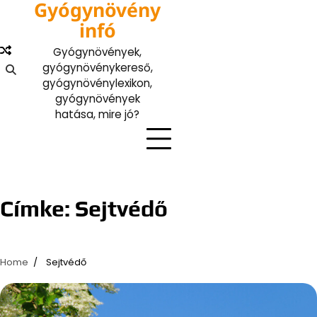
Gyógynövény
Skip
to
infó
content
Gyógynövények,
gyógynövénykereső,
gyógynövénylexikon,
gyógynövények
hatása, mire jó?
Címke:
Sejtvédő
Home
Sejtvédő