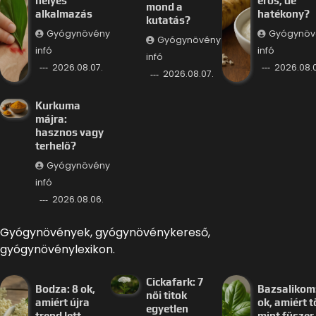
helyes
erős, de
mond a
alkalmazás
hatékony?
kutatás?
Gyógynövény
Gyógynöv
Gyógynövény
infó
infó
infó
2026.08.07.
2026.08.
2026.08.07.
Kurkuma
májra:
hasznos vagy
terhelő?
Gyógynövény
infó
2026.08.06.
Gyógynövények, gyógynövénykereső,
gyógynövénylexikon.
Cickafark: 7
Bodza: 8 ok,
Bazsalikom:
női titok
amiért újra
ok, amiért 
egyetlen
trend lett
mint fűszer