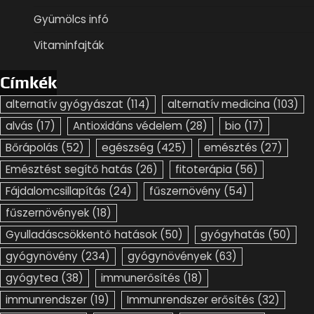
Gyümölcs infó
Vitaminfajták
Címkék
alternatív gyógyászat
(114)
alternatív medicina
(103)
alvás
(17)
Antioxidáns védelem
(28)
bio
(17)
Bőrápolás
(52)
egészség
(425)
emésztés
(27)
Emésztést segítő hatás
(26)
fitoterápia
(56)
Fájdalomcsillapítás
(24)
fűszernövény
(54)
fűszernövények
(18)
Gyulladáscsökkentő hatások
(50)
gyógyhatás
(50)
gyógynövény
(234)
gyógynövények
(63)
gyógytea
(38)
immunerősítés
(18)
immunrendszer
(19)
Immunrendszer erősítés
(32)