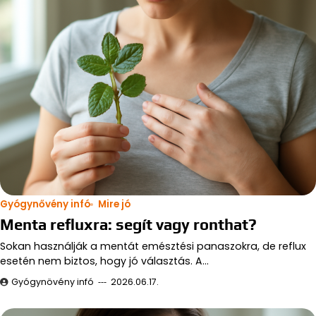
Gyógynővény infó
Mire jó
Menta refluxra: segít vagy ronthat?
Sokan használják a mentát emésztési panaszokra, de reflux
esetén nem biztos, hogy jó választás. A…
Gyógynövény infó
2026.06.17.