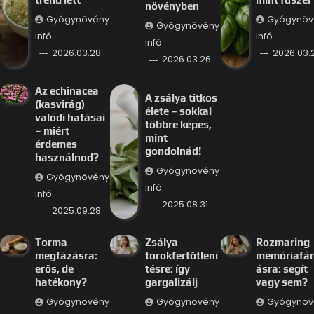
növényben
Gyógynövény
Gyógynöv
Gyógynövény
infó
infó
infó
2026.03.28.
2026.03.
2026.03.26.
Az echinacea
A zsálya titkos
(kasvirág)
élete – sokkal
valódi hatásai
többre képes,
– miért
mint
érdemes
gondolnád!
használnod?
Gyógynövény
Gyógynövény
infó
infó
2025.08.31.
2025.09.28.
Torma
Zsálya
Rozmaring
megfázásra:
torokfertőtlení
memóriafá
erős, de
tésre: így
ásra: segít
hatékony?
gargalizálj
vagy sem?
Gyógynövény
Gyógynövény
Gyógynöv