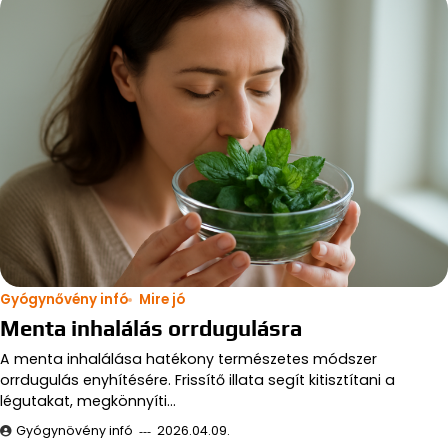
Gyógynővény infó
Mire jó
Menta inhalálás orrdugulásra
A menta inhalálása hatékony természetes módszer
orrdugulás enyhítésére. Frissítő illata segít kitisztítani a
légutakat, megkönnyíti…
Gyógynövény infó
2026.04.09.