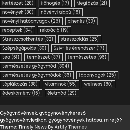
kertészet
(28)
Köhögés
(17)
Megfázás
(21)
növények
(80)
növényi alapú
(18)
növényi hatóanyagok
(25)
pihenés
(30)
receptek
(34)
relaxáció
(19)
Stresszcsökkentés
(32)
stresszoldás
(25)
Szépségápolás
(30)
Szív- és érrendszer
(17)
tea
(61)
természet
(37)
természetes
(96)
természetes gyógymód
(304)
természetes gyógymódok
(36)
tápanyagok
(25)
táplálkozás
(88)
vitaminok
(55)
wellness
(80)
édeskömény
(16)
életmód
(29)
Gyógynövények, gyógynövénykereső,
gyógynövénylexikon, gyógynövények hatása, mire jó?
Theme: Timely News By
Artify Themes
.