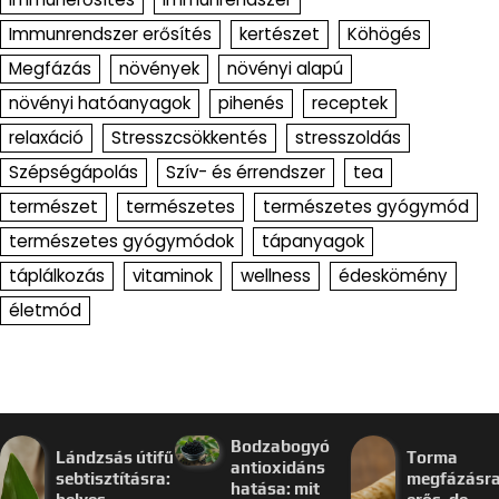
Immunrendszer erősítés
kertészet
Köhögés
Megfázás
növények
növényi alapú
növényi hatóanyagok
pihenés
receptek
relaxáció
Stresszcsökkentés
stresszoldás
Szépségápolás
Szív- és érrendszer
tea
természet
természetes
természetes gyógymód
természetes gyógymódok
tápanyagok
táplálkozás
vitaminok
wellness
édeskömény
életmód
Bodzabogyó
Lándzsás útifű
Torma
antioxidáns
sebtisztításra:
megfázásra
hatása: mit