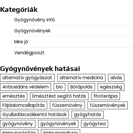
Kategóriák
Gyógynővény infó
Gyógynövények
Mire jó
Vendégposzt
Gyógynövények hatásai
alternatív gyógyászat
alternatív medicina
alvás
Antioxidáns védelem
bio
Bőrápolás
egészség
emésztés
Emésztést segítő hatás
fitoterápia
Fájdalomcsillapítás
fűszernövény
fűszernövények
Gyulladáscsökkentő hatások
gyógyhatás
gyógynövény
gyógynövények
gyógytea
immunerősítés
immunrendszer