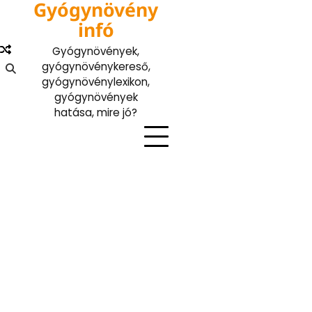
Gyógynövény
Skip
to
infó
content
Gyógynövények,
gyógynövénykereső,
gyógynövénylexikon,
gyógynövények
hatása, mire jó?