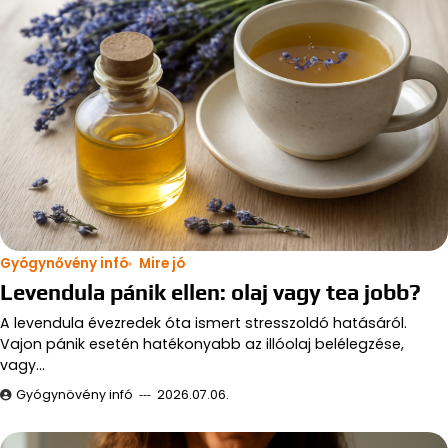
Gyógynővény infó
Mire jó
Levendula pánik ellen: olaj vagy tea jobb?
A levendula évezredek óta ismert stresszoldó hatásáról.
Vajon pánik esetén hatékonyabb az illóolaj belélegzése,
vagy…
Gyógynövény infó
2026.07.06.