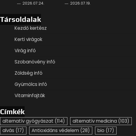
2026.07.24.
2026.07.19.
Társoldalak
Kezdő kertész
Kerti virágok
Virág infó
Szobanövény infó
Zöldség infó
Gyümölcs infó
Vitaminfajták
Címkék
alternatív gyógyászat
(114)
alternatív medicina
(103)
alvás
(17)
Antioxidáns védelem
(28)
bio
(17)