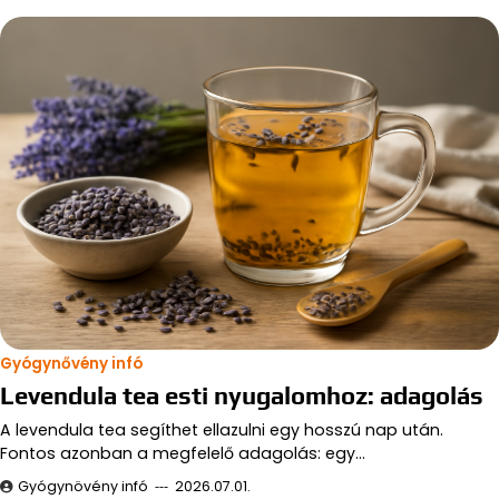
Gyógynővény infó
Levendula tea esti nyugalomhoz: adagolás
A levendula tea segíthet ellazulni egy hosszú nap után.
Fontos azonban a megfelelő adagolás: egy…
Gyógynövény infó
2026.07.01.