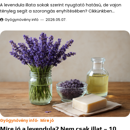
A levendula illata sokak szerint nyugtató hatású, de vajon
tényleg segít a szorongás enyhítésében? Cikkünkben…
Gyógynövény infó
2026.05.07.
Gyógynővény infó
Mire jó
Mire jó a levendula? Nem csak illat – 10