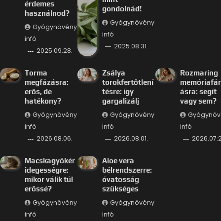
érdemes
gondolnád!
használnod?
Gyógynövény
Gyógynövény
infó
infó
2025.08.31.
2025.09.28.
Torma
Zsálya
Rozmaring
megfázásra:
torokfertőtlení
memóriafá
erős, de
tésre: így
ásra: segít
hatékony?
gargalizálj
vagy sem?
Gyógynövény
Gyógynövény
Gyógynöv
infó
infó
infó
2026.08.06.
2026.08.01.
2026.07.2
Macskagyökér
Aloe vera
idegességre:
bélrendszerre:
mikor válik túl
óvatosság
erőssé?
szükséges
Gyógynövény
Gyógynövény
infó
infó