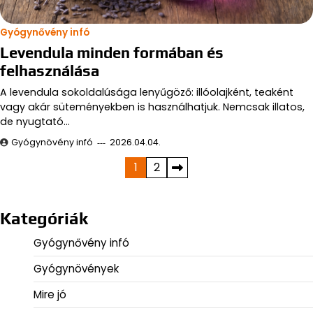
Gyógynővény infó
Levendula minden formában és
felhasználása
A levendula sokoldalúsága lenyűgöző: illóolajként, teaként
vagy akár süteményekben is használhatjuk. Nemcsak illatos,
de nyugtató…
Gyógynövény infó
2026.04.04.
Bejegyzések
1
2
lapozása
Kategóriák
Gyógynővény infó
Gyógynövények
Mire jó