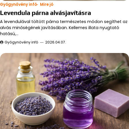
Gyógynővény infó
Mire jó
Levendula párna alvásjavításra
A levendulával töltött párna természetes módon segíthet az
alvás minőségének javításában. Kellemes illata nyugtató
hatású,…
Gyógynövény infó
2026.04.07.