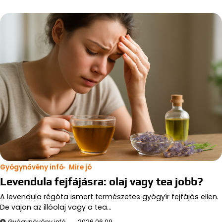
Gyógynővény infó
Mire jó
Levendula fejfájásra: olaj vagy tea jobb?
A levendula régóta ismert természetes gyógyír fejfájás ellen.
De vajon az illóolaj vagy a tea…
Gyógynövény infó
2026.06.09.