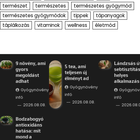
természet
természetes
természetes gyógymód
természetes gyógymódok
tippek
tápanyagok
táplálkozás
vitaminok
wellness
életmód
9 növény, ami
Lándzsás út
5 tea, ami
gyors
sebtisztítás
teljesen új
megoldást
helyes
élményt ad
adhat
alkalmazás
Gyógynövény
Gyógynövény
Gyógynöv
infó
infó
infó
2026.08.08.
2026.08.08.
2026.08.0
Bodzabogyó
antioxidáns
hatása: mit
mond a