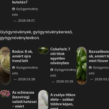
kutatás?
Gyógynövény
infó
2026.08.07.
Gyógynövények, gyógynövénykereső,
gyógynövénylexikon.
Cickafark: 7
Bodza: 8 ok,
Bazsalikom:
női titok
amiért újra
ok, amiért 
egyetlen
trend lett
mint fűszer
növényben
Gyógynövény
Gyógynöv
Gyógynövény
infó
infó
infó
2026.03.28.
2026.03.
2026.03.26.
Az echinacea
A zsálya titkos
(kasvirág)
élete – sokkal
valódi hatásai
többre képes,
– miért
mint