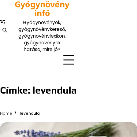
Gyógynövény
Skip
to
infó
content
Gyógynövények,
gyógynövénykereső,
gyógynövénylexikon,
gyógynövények
hatása, mire jó?
Címke:
levendula
Home
levendula