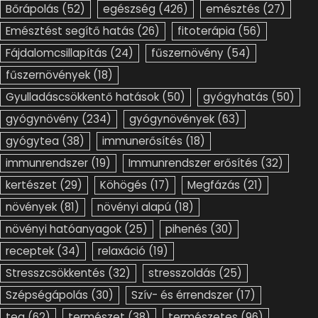
Bőrápolás
(52)
egészség
(426)
emésztés
(27)
Emésztést segítő hatás
(26)
fitoterápia
(56)
Fájdalomcsillapítás
(24)
fűszernövény
(54)
fűszernövények
(18)
Gyulladáscsökkentő hatások
(50)
gyógyhatás
(50)
gyógynövény
(234)
gyógynövények
(63)
gyógytea
(38)
immunerősítés
(18)
immunrendszer
(19)
Immunrendszer erősítés
(32)
kertészet
(29)
Köhögés
(17)
Megfázás
(21)
növények
(81)
növényi alapú
(18)
növényi hatóanyagok
(25)
pihenés
(30)
receptek
(34)
relaxáció
(19)
Stresszcsökkentés
(32)
stresszoldás
(25)
Szépségápolás
(30)
Szív- és érrendszer
(17)
tea
(62)
természet
(38)
természetes
(96)