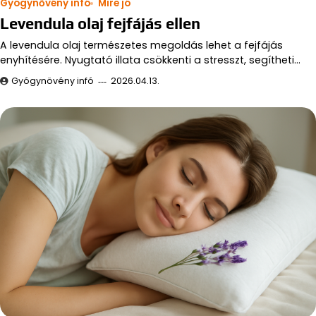
Gyógynővény infó
Mire jó
Levendula olaj fejfájás ellen
A levendula olaj természetes megoldás lehet a fejfájás
enyhítésére. Nyugtató illata csökkenti a stresszt, segítheti…
Gyógynövény infó
2026.04.13.