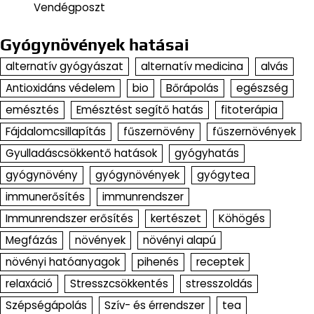
Vendégposzt
Gyógynövények hatásai
alternatív gyógyászat
alternatív medicina
alvás
Antioxidáns védelem
bio
Bőrápolás
egészség
emésztés
Emésztést segítő hatás
fitoterápia
Fájdalomcsillapítás
fűszernövény
fűszernövények
Gyulladáscsökkentő hatások
gyógyhatás
gyógynövény
gyógynövények
gyógytea
immunerősítés
immunrendszer
Immunrendszer erősítés
kertészet
Köhögés
Megfázás
növények
növényi alapú
növényi hatóanyagok
pihenés
receptek
relaxáció
Stresszcsökkentés
stresszoldás
Szépségápolás
Szív- és érrendszer
tea