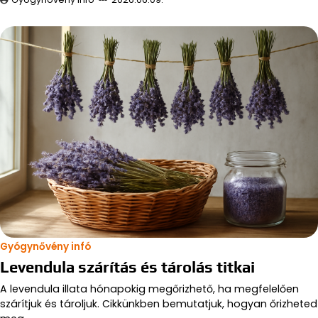
Gyógynővény infó
Levendula szárítás és tárolás titkai
A levendula illata hónapokig megőrizhető, ha megfelelően
szárítjuk és tároljuk. Cikkünkben bemutatjuk, hogyan őrizheted