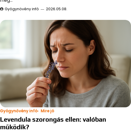
meg…
Gyógynövény infó
2026.05.08.
Gyógynővény infó
Mire jó
Levendula szorongás ellen: valóban
működik?