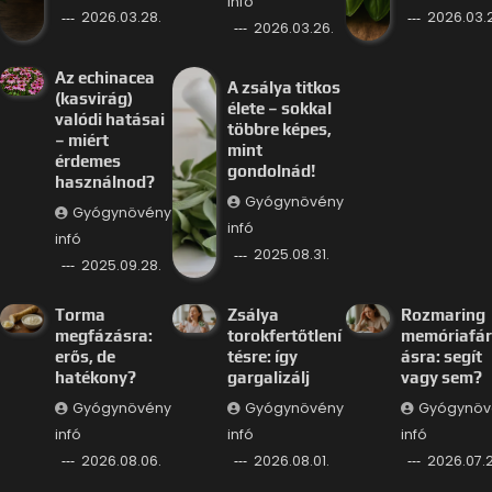
infó
2026.03.28.
2026.03.
2026.03.26.
Az echinacea
A zsálya titkos
(kasvirág)
élete – sokkal
valódi hatásai
többre képes,
– miért
mint
érdemes
gondolnád!
használnod?
Gyógynövény
Gyógynövény
infó
infó
2025.08.31.
2025.09.28.
Torma
Zsálya
Rozmaring
megfázásra:
torokfertőtlení
memóriafá
erős, de
tésre: így
ásra: segít
hatékony?
gargalizálj
vagy sem?
Gyógynövény
Gyógynövény
Gyógynöv
infó
infó
infó
2026.08.06.
2026.08.01.
2026.07.2