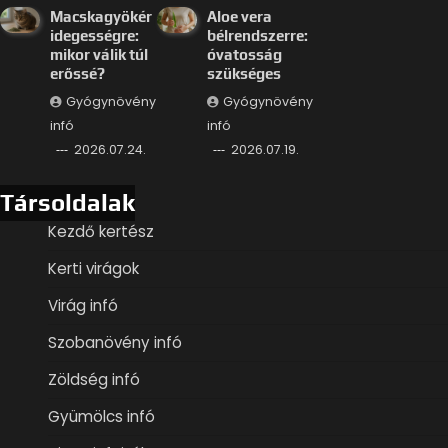
Macskagyökér
Aloe vera
idegességre:
bélrendszerre:
mikor válik túl
óvatosság
erőssé?
szükséges
Gyógynövény
Gyógynövény
infó
infó
2026.07.24.
2026.07.19.
Társoldalak
Kezdő kertész
Kerti virágok
Virág infó
Szobanövény infó
Zöldség infó
Gyümölcs infó