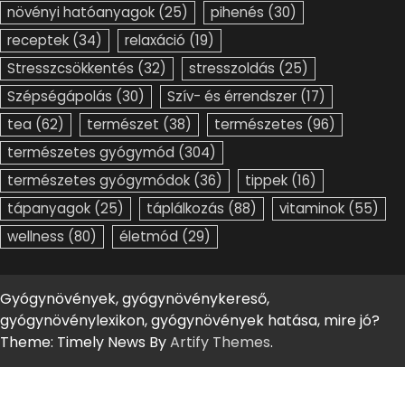
növényi hatóanyagok
(25)
pihenés
(30)
receptek
(34)
relaxáció
(19)
Stresszcsökkentés
(32)
stresszoldás
(25)
Szépségápolás
(30)
Szív- és érrendszer
(17)
tea
(62)
természet
(38)
természetes
(96)
természetes gyógymód
(304)
természetes gyógymódok
(36)
tippek
(16)
tápanyagok
(25)
táplálkozás
(88)
vitaminok
(55)
wellness
(80)
életmód
(29)
Gyógynövények, gyógynövénykereső,
gyógynövénylexikon, gyógynövények hatása, mire jó?
Theme: Timely News By
Artify Themes
.