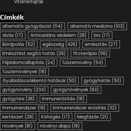
Vitaminfajták
Címkék
alternatív gyógyászat
(114)
alternatív medicina
(103)
alvás
(17)
Antioxidáns védelem
(28)
bio
(17)
Bőrápolás
(52)
egészség
(426)
emésztés
(27)
Emésztést segítő hatás
(26)
fitoterápia
(56)
Fájdalomcsillapítás
(24)
fűszernövény
(54)
fűszernövények
(18)
Gyulladáscsökkentő hatások
(50)
gyógyhatás
(50)
gyógynövény
(234)
gyógynövények
(63)
gyógytea
(38)
immunerősítés
(18)
immunrendszer
(19)
Immunrendszer erősítés
(32)
kertészet
(29)
Köhögés
(17)
Megfázás
(21)
növények
(81)
növényi alapú
(18)