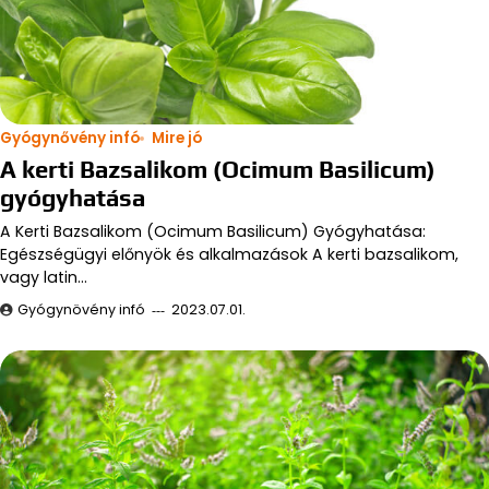
Gyógynővény infó
Mire jó
A kerti Bazsalikom (Ocimum Basilicum)
gyógyhatása
A Kerti Bazsalikom (Ocimum Basilicum) Gyógyhatása:
Egészségügyi előnyök és alkalmazások A kerti bazsalikom,
vagy latin…
Gyógynövény infó
2023.07.01.