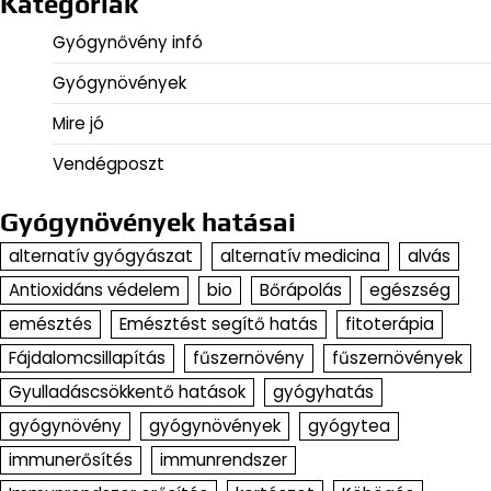
Kategóriák
Gyógynővény infó
Gyógynövények
Mire jó
Vendégposzt
Gyógynövények hatásai
alternatív gyógyászat
alternatív medicina
alvás
Antioxidáns védelem
bio
Bőrápolás
egészség
emésztés
Emésztést segítő hatás
fitoterápia
Fájdalomcsillapítás
fűszernövény
fűszernövények
Gyulladáscsökkentő hatások
gyógyhatás
gyógynövény
gyógynövények
gyógytea
immunerősítés
immunrendszer