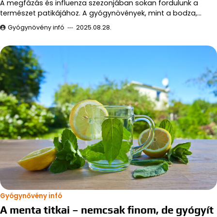
A megfázás és influenza szezonjában sokan fordulunk a
természet patikájához. A gyógynövények, mint a bodza,…
Gyógynövény infó
2025.08.28.
Gyógynővény infó
A menta titkai – nemcsak finom, de gyógyít