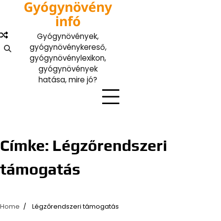
Gyógynövény
Skip
to
infó
content
Gyógynövények,
gyógynövénykereső,
gyógynövénylexikon,
gyógynövények
hatása, mire jó?
Címke:
Légzőrendszeri
támogatás
Home
Légzőrendszeri támogatás