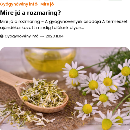
Gyógynővény infó
Mire jó
Mire jó a rozmaring?
Mire jó a rozmaring – A gyógynövények csodája A természet
ajándékai között mindig találunk olyan…
Gyógynövény infó
2023.11.04.