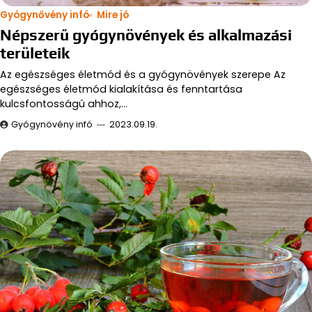
Gyógynővény infó
Mire jó
Népszerű gyógynövények és alkalmazási
területeik
Az egészséges életmód és a gyógynövények szerepe Az
egészséges életmód kialakítása és fenntartása
kulcsfontosságú ahhoz,…
Gyógynövény infó
2023.09.19.