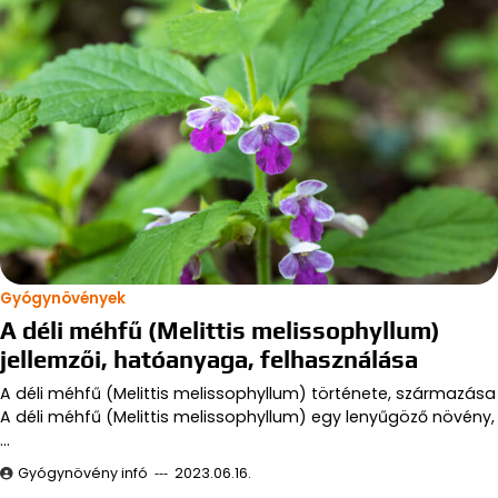
Gyógynövények
A déli méhfű (Melittis melissophyllum)
jellemzői, hatóanyaga, felhasználása
A déli méhfű (Melittis melissophyllum) története, származása
A déli méhfű (Melittis melissophyllum) egy lenyűgöző növény,
…
Gyógynövény infó
2023.06.16.