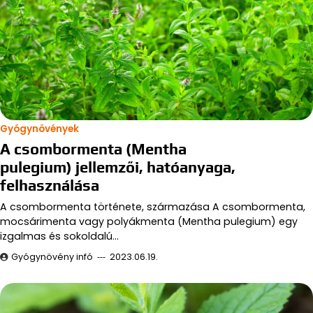
Gyógynövények
A csombormenta (Mentha
pulegium) jellemzői, hatóanyaga,
felhasználása
A csombormenta története, származása A csombormenta,
mocsárimenta vagy polyákmenta (Mentha pulegium) egy
izgalmas és sokoldalú…
Gyógynövény infó
2023.06.19.