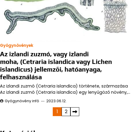
Gyógynövények
Az izlandi zuzmó, vagy izlandi
moha, (Cetraria islandica vagy Lichen
islandicus) jellemzői, hatóanyaga,
felhasználása
Az izlandi zuzmó (Cetraria islandica) története, származása
Az izlandi zuzmó (Cetraria islandica) egy lenyűgöző növény,…
Gyógynövény infó
2023.06.12.
Bejegyzések
1
2
lapozása