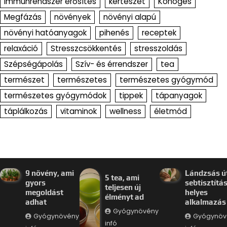
Immunrendszer erősítés
kertészet
Köhögés
Megfázás
növények
növényi alapú
növényi hatóanyagok
pihenés
receptek
relaxáció
Stresszcsökkentés
stresszoldás
Szépségápolás
Szív- és érrendszer
tea
természet
természetes
természetes gyógymód
természetes gyógymódok
tippek
tápanyagok
táplálkozás
vitaminok
wellness
életmód
9 növény, ami
Lándzsás út
5 tea, ami
gyors
sebtisztítás
teljesen új
megoldást
helyes
élményt ad
adhat
alkalmazás
Gyógynövény
Gyógynövény
Gyógynöv
infó