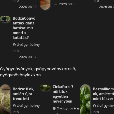
infó
infó
2026.08.08.
2026.08.08.
2026.08.0
Bodzabogyó
antioxidáns
hatása: mit
mond a
kutatás?
Gyógynövény
infó
2026.08.07.
Gyógynövények, gyógynövénykereső,
gyógynövénylexikon.
Cickafark: 7
Bodza: 8 ok,
Bazsalikom:
női titok
amiért újra
ok, amiért 
egyetlen
trend lett
mint fűszer
növényben
Gyógynövény
Gyógynöv
Gyógynövény
infó
infó