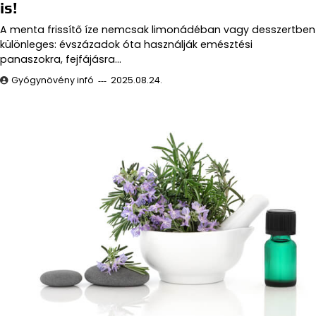
is!
A menta frissítő íze nemcsak limonádéban vagy desszertben
különleges: évszázadok óta használják emésztési
panaszokra, fejfájásra…
Gyógynövény infó
2025.08.24.