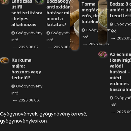
Lándzsás
Bodzabogyó
Torma
Bodza: 8 
útifű
antioxidáns
megfázásra:
amiért új
sebtisztításra
hatása: mit
erős, de
trend let
: helyes
mond a
hatékony?
alkalmazás
kutatás?
Gyógyn
Gyógynövény
infó
Gyógynövény
Gyógynövény
infó
2026.03
infó
infó
2026.08.06.
2026.08.07.
2026.08.07.
Az echin
Kurkuma
(kasvirág
májra:
valódi
hasznos vagy
hatásai –
terhelő?
miért
érdemes
Gyógynövény
használn
infó
Gyógyn
2026.08.06.
infó
2025.09
Gyógynövények, gyógynövénykereső,
gyógynövénylexikon.