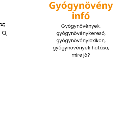
Gyógynövény
Skip
to
infó
content
Gyógynövények,
gyógynövénykereső,
gyógynövénylexikon,
gyógynövények hatása,
mire jó?