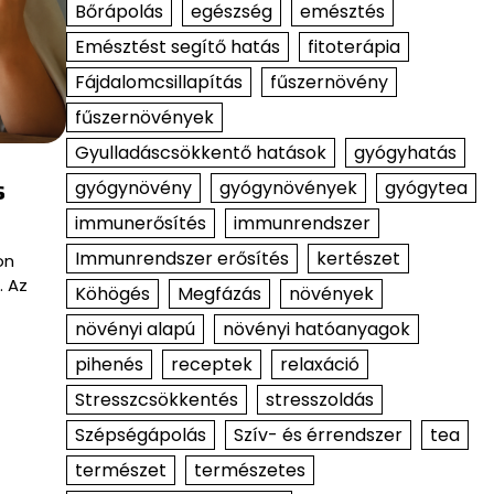
Bőrápolás
egészség
emésztés
Emésztést segítő hatás
fitoterápia
Fájdalomcsillapítás
fűszernövény
fűszernövények
Gyulladáscsökkentő hatások
gyógyhatás
s
gyógynövény
gyógynövények
gyógytea
immunerősítés
immunrendszer
Immunrendszer erősítés
kertészet
on
. Az
Köhögés
Megfázás
növények
növényi alapú
növényi hatóanyagok
pihenés
receptek
relaxáció
Stresszcsökkentés
stresszoldás
Szépségápolás
Szív- és érrendszer
tea
természet
természetes