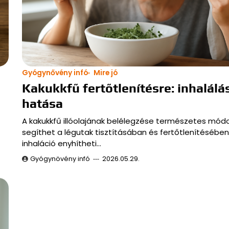
Gyógynővény infó
Mire jó
Kakukkfű fertőtlenítésre: inhalálá
hatása
A kakukkfű illóolajának belélegzése természetes mód
segíthet a légutak tisztításában és fertőtlenítésében
inhaláció enyhítheti…
Gyógynövény infó
2026.05.29.