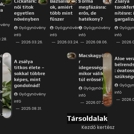
Cickafark: 7
Bazsalikom: 5
Torma
Zsálya
ok,
női titok
ok, amiért
megfázásra:
torokfer
ra
egyetlen
több mint
erős, de
nítésre: 
t
növényben
fűszer
hatékony?
gargaliz
övény
Gyógynövény
Gyógynövény
Gyógynövény
Gyógyn
infó
infó
infó
infó
.28.
2026.03.26.
2026.03.24.
2026.08.06.
2026.0
acea
Macskagyöké
Aloe ver
)
A zsálya
r
bélrends
titkos élete –
idegességre:
: óvatos
sokkal többre
mikor válik
szükség
képes, mint
túl erőssé?
gondolnád!
Gyógyn
Gyógynövény
od?
infó
Gyógynövény
infó
2026.0
övény
infó
2026.07.24.
2025.08.31.
.28.
Társoldalak
Kezdő kertész