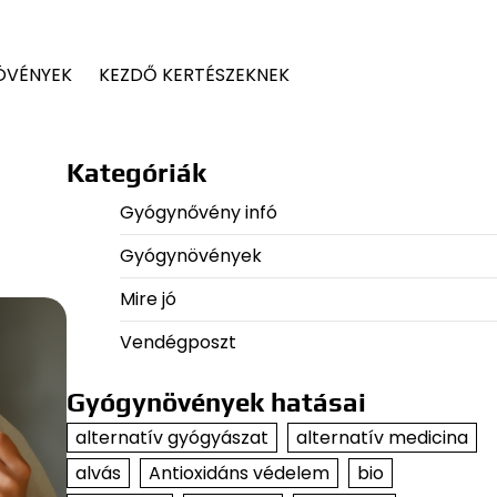
ÖVÉNYEK
KEZDŐ KERTÉSZEKNEK
Kategóriák
Gyógynővény infó
Gyógynövények
Mire jó
Vendégposzt
Gyógynövények hatásai
alternatív gyógyászat
alternatív medicina
alvás
Antioxidáns védelem
bio