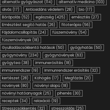
alternatív gyógyászat
(114)
alternatív medicina
(103)
alvás
(17)
Antioxidáns védelem
(28)
bio
(17)
Bőrápolás
(52)
egészség
(425)
emésztés
(27)
Emésztést segítő hatás
(26)
fitoterápia
(56)
Fájdalomcsillapítás
(24)
fűszernövény
(54)
fűszernövények
(18)
Gyulladáscsökkentő hatások
(50)
gyógyhatás
(50)
gyógynövény
(234)
gyógynövények
(63)
gyógytea
(38)
immunerősítés
(18)
immunrendszer
(19)
Immunrendszer erősítés
(32)
kertészet
(28)
Köhögés
(17)
Megfázás
(21)
növények
(80)
növényi alapú
(18)
növényi hatóanyagok
(25)
pihenés
(30)
receptek
(34)
relaxáció
(19)
Stresszcsökkentés
(32)
stresszoldás
(25)