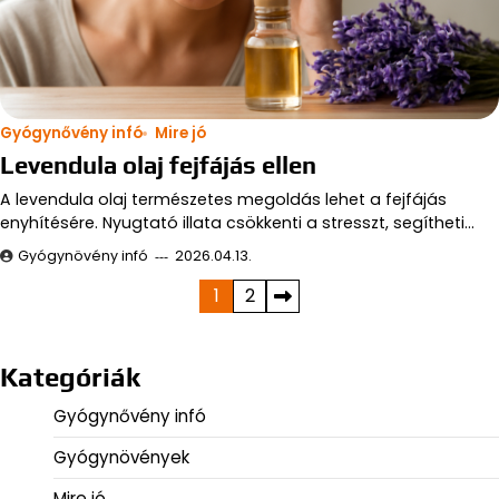
Gyógynővény infó
Mire jó
Levendula olaj fejfájás ellen
A levendula olaj természetes megoldás lehet a fejfájás
enyhítésére. Nyugtató illata csökkenti a stresszt, segítheti…
Gyógynövény infó
2026.04.13.
Bejegyzések
1
2
lapozása
Kategóriák
Gyógynővény infó
Gyógynövények
Mire jó