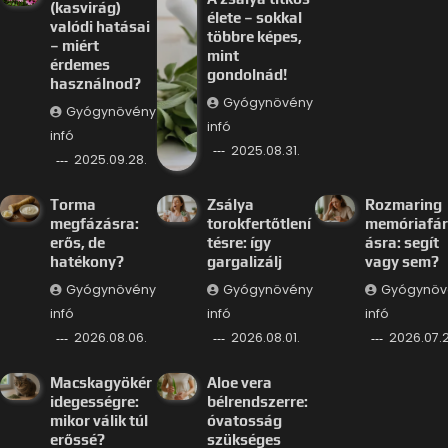
(kasvirág)
élete – sokkal
valódi hatásai
többre képes,
– miért
mint
érdemes
gondolnád!
használnod?
Gyógynövény
Gyógynövény
infó
infó
2025.08.31.
2025.09.28.
Torma
Zsálya
Rozmaring
megfázásra:
torokfertőtlení
memóriafá
erős, de
tésre: így
ásra: segít
hatékony?
gargalizálj
vagy sem?
Gyógynövény
Gyógynövény
Gyógynöv
infó
infó
infó
2026.08.06.
2026.08.01.
2026.07.2
Macskagyökér
Aloe vera
idegességre:
bélrendszerre:
mikor válik túl
óvatosság
erőssé?
szükséges