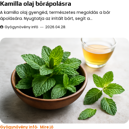
Kamilla olaj bőrápolásra
A kamilla olaj gyengéd, természetes megoldás a bőr
ápolására. Nyugtatja az irritált bőrt, segít a…
Gyógynövény infó
2026.04.28.
Gyógynővény infó
Mire jó