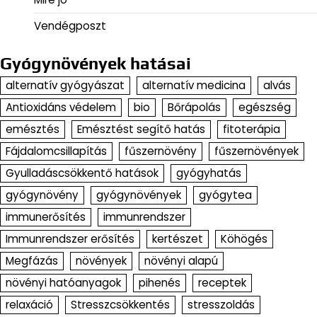
Vendégposzt
Gyógynövények hatásai
alternatív gyógyászat
alternatív medicina
alvás
Antioxidáns védelem
bio
Bőrápolás
egészség
emésztés
Emésztést segítő hatás
fitoterápia
Fájdalomcsillapítás
fűszernövény
fűszernövények
Gyulladáscsökkentő hatások
gyógyhatás
gyógynövény
gyógynövények
gyógytea
immunerősítés
immunrendszer
Immunrendszer erősítés
kertészet
Köhögés
Megfázás
növények
növényi alapú
növényi hatóanyagok
pihenés
receptek
relaxáció
Stresszcsökkentés
stresszoldás