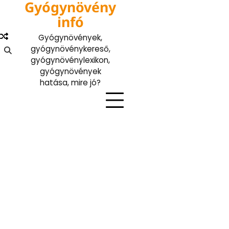
Gyógynövény
Skip
to
infó
content
Gyógynövények,
gyógynövénykereső,
gyógynövénylexikon,
gyógynövények
hatása, mire jó?