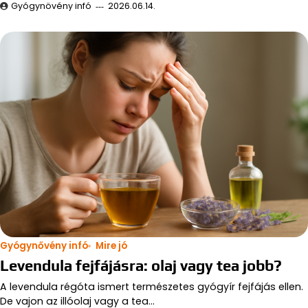
Gyógynövény infó
2026.06.14.
Gyógynővény infó
Mire jó
Levendula fejfájásra: olaj vagy tea jobb?
A levendula régóta ismert természetes gyógyír fejfájás ellen.
De vajon az illóolaj vagy a tea…