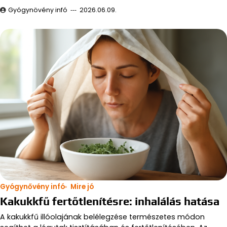
Gyógynövény infó
2026.06.09.
Gyógynővény infó
Mire jó
Kakukkfű fertőtlenítésre: inhalálás hatása
A kakukkfű illóolajának belélegzése természetes módon