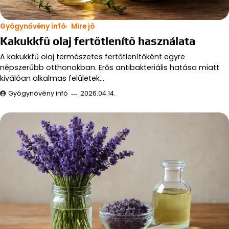
Gyógynővény infó
Mire jó
Kakukkfű olaj fertőtlenítő használata
A kakukkfű olaj természetes fertőtlenítőként egyre
népszerűbb otthonokban. Erős antibakteriális hatása miatt
kiválóan alkalmas felületek…
Gyógynövény infó
2026.04.14.