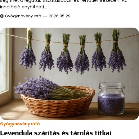
segíthet a légutak tisztításában és fertőtlenítésében. Az
inhaláció enyhítheti…
Gyógynövény infó
2026.05.29.
Gyógynővény infó
Levendula szárítás és tárolás titkai