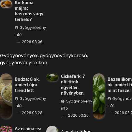
Kurkuma
májra:
hasznos vagy
terhelő?
Gyógynövény
infó
2026.08.06.
Gyógynövények, gyógynövénykereső,
gyógynövénylexikon.
Cickafark: 7
Bodza: 8 ok,
Bazsalikom:
női titok
amiért újra
ok, amiért 
egyetlen
trend lett
mint fűszer
növényben
Gyógynövény
Gyógynöv
Gyógynövény
infó
infó
infó
2026.03.28.
2026.03.
2026.03.26.
Az echinacea
A zsálya titkos