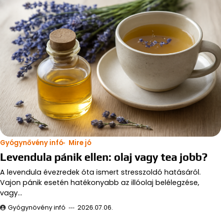
Gyógynővény infó
Mire jó
Levendula pánik ellen: olaj vagy tea jobb?
A levendula évezredek óta ismert stresszoldó hatásáról.
Vajon pánik esetén hatékonyabb az illóolaj belélegzése,
vagy…
Gyógynövény infó
2026.07.06.