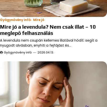
Gyógynővény infó
Mire jó
Mire jó a levendula? Nem csak illat – 10
meglepő felhasználás
A levendula nem csupán kellemes illatával hódít: segít a
nyugodt alvásban, enyhíti a fejfájást és…
Gyógynövény infó
2026.04.13.