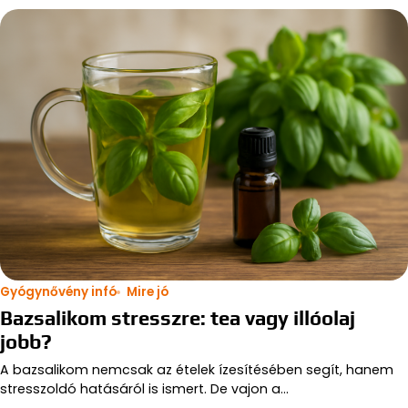
Gyógynővény infó
Mire jó
Bazsalikom stresszre: tea vagy illóolaj
jobb?
A bazsalikom nemcsak az ételek ízesítésében segít, hanem
stresszoldó hatásáról is ismert. De vajon a…