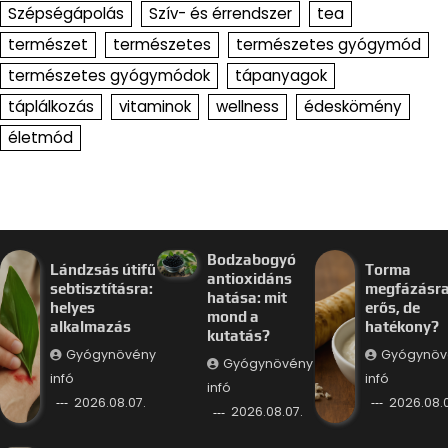
Szépségápolás
Szív- és érrendszer
tea
természet
természetes
természetes gyógymód
természetes gyógymódok
tápanyagok
táplálkozás
vitaminok
wellness
édeskömény
életmód
Bodzabogyó
Lándzsás útifű
Torma
antioxidáns
sebtisztításra:
megfázásra
hatása: mit
helyes
erős, de
mond a
alkalmazás
hatékony?
kutatás?
Gyógynövény
Gyógynöv
Gyógynövény
infó
infó
infó
2026.08.07.
2026.08.
2026.08.07.