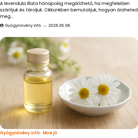
A levendula illata hónapokig megőrizhető, ha megfelelően
szárítjuk és tároljuk. Cikkünkben bemutatjuk, hogyan őrizheted
meg…
Gyógynövény infó
2026.05.08.
Gyógynővény infó
Mire jó