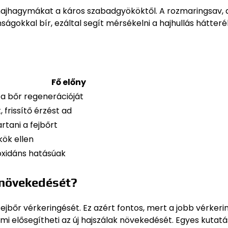
 a hajhagymákat a káros szabadgyököktől. A rozmaringsav,
ságokkal bír, ezáltal segít mérsékelni a hajhullás hátter
Fő előny
 a bőr regenerációját
, frissítő érzést ad
artani a fejbőrt
kök ellen
oxidáns hatásúak
 növekedését?
ejbőr vérkeringését. Ez azért fontos, mert a jobb vérkeri
mi elősegítheti az új hajszálak növekedését. Egyes kutat