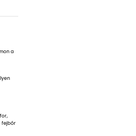
ámon a
s
ilyen
for,
 fejbőr