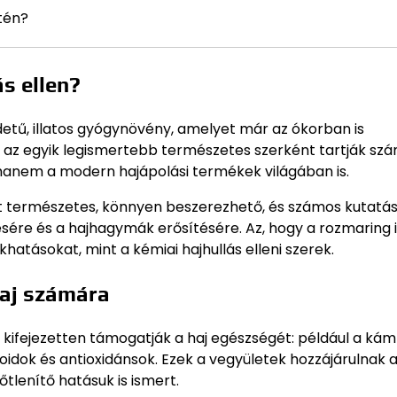
tén?
s ellen?
detű, illatos gyógynövény, amelyet már az ókorban is
 az egyik legismertebb természetes szerként tartják sz
hanem a modern hajápolási termékek világában is.
t természetes, könnyen beszerezhető, és számos kutatá
gésére és a hajhagymák erősítésére. Az, hogy a rozmaring 
atásokat, mint a kémiai hajhullás elleni szerek.
haj számára
kifejezetten támogatják a haj egészségét: például a kám
noidok és antioxidánsok. Ezek a vegyületek hozzájárulnak a
tlenítő hatásuk is ismert.