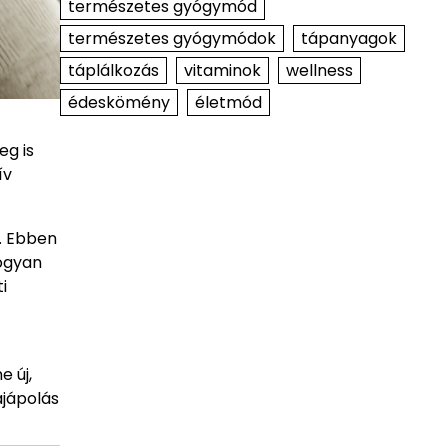
természetes gyógymód
természetes gyógymódok
tápanyagok
táplálkozás
vitaminok
wellness
édeskömény
életmód
eg is
ív
. Ebben
hogyan
i
e új,
ajápolás