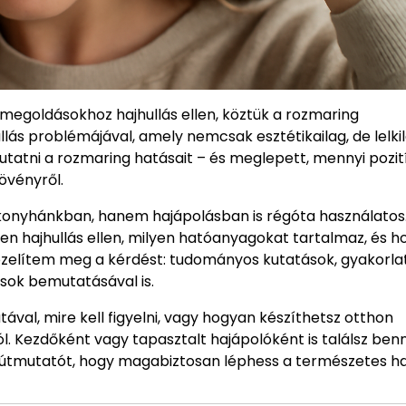
egoldásokhoz hajhullás ellen, köztük a rozmaring
lás problémájával, amely nemcsak esztétikailag, de lelkil
utatni a rozmaring hatásait – és meglepett, mennyi pozit
növényről.
konyhánkban, hanem hajápolásban is régóta használatos
n hajhullás ellen, milyen hatóanyagokat tartalmaz, és 
özelítem meg a kérdést: tudományos kutatások, gyakorlat
sok bemutatásával is.
val, mire kell figyelni, vagy hogyan készíthetsz otthon
l. Kezdőként vagy tapasztalt hajápolóként is találsz benn
ó útmutatót, hogy magabiztosan léphess a természetes h