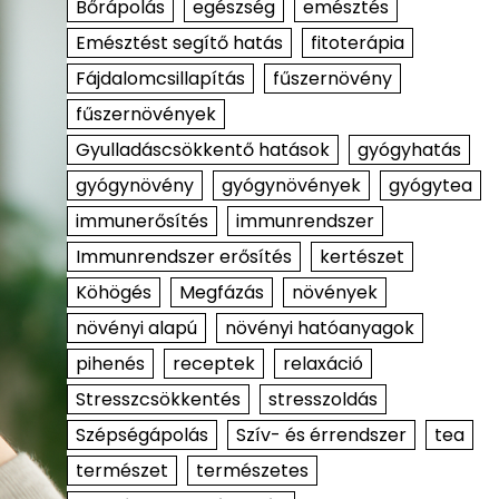
Bőrápolás
egészség
emésztés
Emésztést segítő hatás
fitoterápia
Fájdalomcsillapítás
fűszernövény
fűszernövények
Gyulladáscsökkentő hatások
gyógyhatás
gyógynövény
gyógynövények
gyógytea
immunerősítés
immunrendszer
Immunrendszer erősítés
kertészet
Köhögés
Megfázás
növények
növényi alapú
növényi hatóanyagok
pihenés
receptek
relaxáció
Stresszcsökkentés
stresszoldás
Szépségápolás
Szív- és érrendszer
tea
természet
természetes