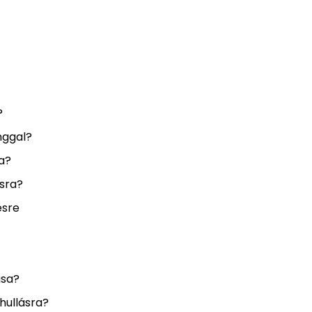
?
nggal?
a?
sra?
ésre
ása?
hullásra?