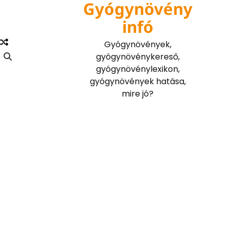
Gyógynövény
Skip
to
infó
content
Gyógynövények,
gyógynövénykereső,
gyógynövénylexikon,
gyógynövények hatása,
mire jó?