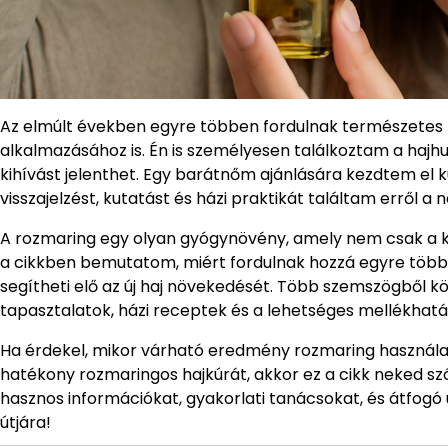
Az elmúlt években egyre többen fordulnak természetes m
alkalmazásához is. Én is személyesen találkoztam a hajhul
kihívást jelenthet. Egy barátnőm ajánlására kezdtem el k
visszajelzést, kutatást és házi praktikát találtam erről a 
A rozmaring egy olyan gyógynövény, amely nem csak a 
a cikkben bemutatom, miért fordulnak hozzá egyre többe
segítheti elő az új haj növekedését. Több szemszögből k
tapasztalatok, házi receptek és a lehetséges mellékhatá
Ha érdekel, mikor várható eredmény rozmaring használatá
hatékony rozmaringos hajkúrát, akkor ez a cikk neked szó
hasznos információkat, gyakorlati tanácsokat, és átfog
útjára!