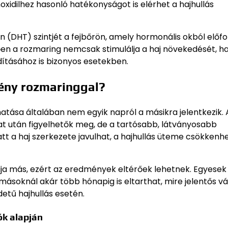
oxidilhez hasonló hatékonyságot is elérhet a hajhullás
 (DHT) szintjét a fejbőrön, amely hormonális okból előfo
etően a rozmaring nemcsak stimulálja a haj növekedését, 
rdításához is bizonyos esetekben.
mény rozmaringgal?
tása általában nem egyik napról a másikra jelentkezik. 
at után figyelhetők meg, de a tartósabb, látványosabb
 a haj szerkezete javulhat, a hajhullás üteme csökkenhet
ja más, ezért az eredmények eltérőek lehetnek. Egyese
ásoknál akár több hónapig is eltarthat, mire jelentős vá
etű hajhullás esetén.
ők alapján