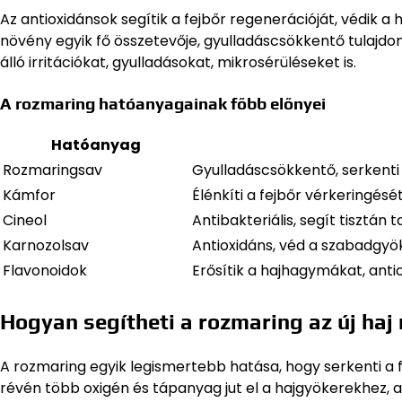
Az antioxidánsok segítik a fejbőr regenerációját, védik
növény egyik fő összetevője, gyulladáscsökkentő tulajdon
álló irritációkat, gyulladásokat, mikrosérüléseket is.
A rozmaring hatóanyagainak főbb előnyei
Hatóanyag
Rozmaringsav
Gyulladáscsökkentő, serkenti
Kámfor
Élénkíti a fejbőr vérkeringését
Cineol
Antibakteriális, segít tisztán t
Karnozolsav
Antioxidáns, véd a szabadgyö
Flavonoidok
Erősítik a hajhagymákat, anti
Hogyan segítheti a rozmaring az új haj
A rozmaring egyik legismertebb hatása, hogy serkenti a f
révén több oxigén és tápanyag jut el a hajgyökerekhez, a