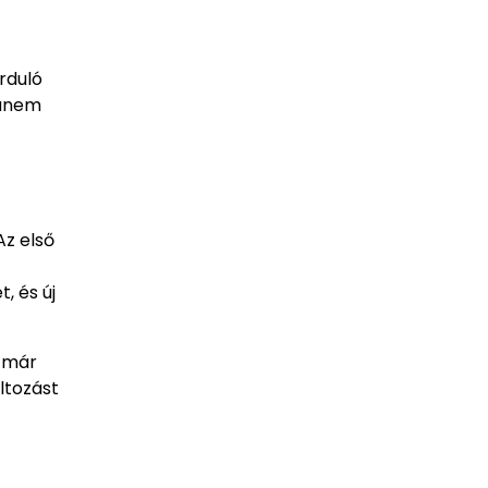
rduló
hanem
Az első
, és új
k már
ltozást