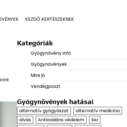
ÖVÉNYEK
KEZDŐ KERTÉSZEKNEK
Kategóriák
Gyógynővény infó
Gyógynövények
Mire jó
rint
Vendégposzt
Gyógynövények hatásai
alternatív gyógyászat
alternatív medicina
alvás
Antioxidáns védelem
bio