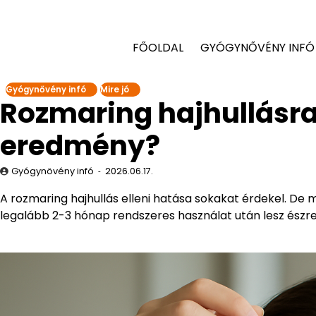
FŐOLDAL
GYÓGYNŐVÉNY INFÓ
Gyógynővény infó
Mire jó
Rozmaring hajhullásra:
eredmény?
Gyógynövény infó
2026.06.17.
A rozmaring hajhullás elleni hatása sokakat érdekel. De 
legalább 2-3 hónap rendszeres használat után lesz észr