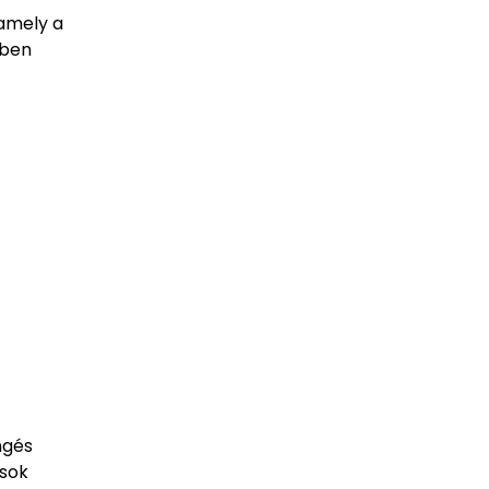
 amely a
ében
ngés
ások