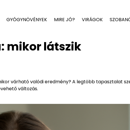
GYÓGYNÖVÉNYEK
MIRE JÓ?
VIRÁGOK
SZOBAN
 mikor látszik
mikor várható valódi eredmény? A legtöbb tapasztalat sze
evehető változás.