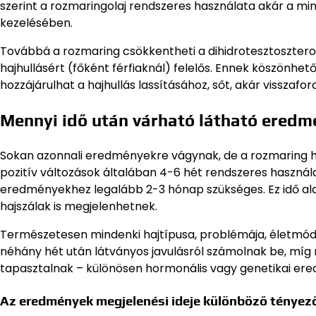
szerint a rozmaringolaj rendszeres használata akár a min
kezelésében.
Továbbá a rozmaring csökkentheti a dihidrotesztoszteron
hajhullásért (főként férfiaknál) felelős. Ennek köszönh
hozzájárulhat a hajhullás lassításához, sőt, akár visszafo
Mennyi idő után várható látható ered
Sokan azonnali eredményekre vágynak, de a rozmaring ha
pozitív változások általában 4-6 hét rendszeres használ
eredményekhez legalább 2-3 hónap szükséges. Ez idő alatt
hajszálak is megjelenhetnek.
Természetesen mindenki hajtípusa, problémája, életmód
néhány hét után látványos javulásról számolnak be, míg m
tapasztalnak – különösen hormonális vagy genetikai ered
Az eredmények megjelenési ideje különböző tényez