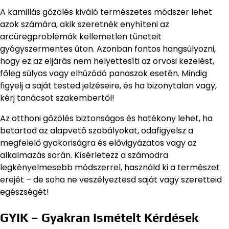
A kamillás gőzölés kiváló természetes módszer lehet
azok számára, akik szeretnék enyhíteni az
arcüregproblémák kellemetlen tüneteit
gyógyszermentes úton. Azonban fontos hangsúlyozni,
hogy ez az eljárás nem helyettesíti az orvosi kezelést,
főleg súlyos vagy elhúzódó panaszok esetén. Mindig
figyelj a saját tested jelzéseire, és ha bizonytalan vagy,
kérj tanácsot szakembertől!
Az otthoni gőzölés biztonságos és hatékony lehet, ha
betartod az alapvető szabályokat, odafigyelsz a
megfelelő gyakoriságra és elővigyázatos vagy az
alkalmazás során. Kísérletezz a számodra
legkényelmesebb módszerrel, használd ki a természet
erejét – de soha ne veszélyeztesd saját vagy szeretteid
egészségét!
GYIK – Gyakran Ismételt Kérdések