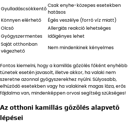
Csak enyhe-közepes esetekben
Gyulladáscsökkentő
hatásos
Könnyen elérhető
Égés veszélye (forró víz miatt)
Olcsó
Allergiás reakció lehetséges
Gyógyszermentes
Időigényes lehet
Saját otthonban
Nem mindenkinek kényelmes
végezhető
Fontos kiemelni, hogy a kamillás gőzölés főként enyhébb
tünetek esetén javasolt, illetve akkor, ha valaki nem
szeretne azonnal gyógyszerekhez nyúlni. Súlyosabb,
elhúzódó esetekben vagy ha valakinek magas láza, erős
fájdalma van, mindenképpen orvosi segítség szükséges!
Az otthoni kamillás gőzölés alapvető
lépései