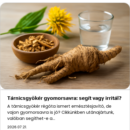
Tárnicsgyökér gyomorsavra: segít vagy irritál?
A tárnicsgyökér régóta ismert emésztésjavító, de
vajon gyomorsavra is jó? Cikkünkben utánajártunk,
valóban segíthet-e a…
2026.07.21.