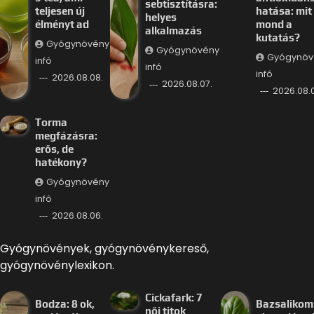
sebtisztításra:
teljesen új
hatása: mit
helyes
élményt ad
mond a
alkalmazás
kutatás?
Gyógynövény
Gyógynövény
Gyógynöv
infó
infó
infó
2026.08.08.
2026.08.07.
2026.08.0
Torma
megfázásra:
erős, de
hatékony?
Gyógynövény
infó
2026.08.06.
Gyógynövények, gyógynövénykereső,
gyógynövénylexikon.
Cickafark: 7
Bodza: 8 ok,
Bazsalikom:
női titok