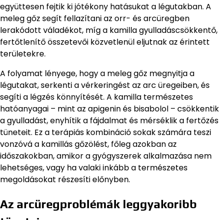
együttesen fejtik ki jótékony hatásukat a légutakban. A
meleg gőz segít fellazítani az orr- és arcüregben
lerakódott váladékot, míg a kamilla gyulladáscsökkentő,
fertőtlenítő összetevői közvetlenül eljutnak az érintett
területekre.
A folyamat lényege, hogy a meleg gőz megnyitja a
légutakat, serkenti a vérkeringést az arc üregeiben, és
segíti a légzés könnyítését. A kamilla természetes
hatóanyagai – mint az apigenin és bisabolol – csökkentik
a gyulladást, enyhítik a fájdalmat és mérséklik a fertőzés
tüneteit. Ez a terápiás kombináció sokak számára teszi
vonzóvá a kamillás gőzölést, főleg azokban az
időszakokban, amikor a gyógyszerek alkalmazása nem
lehetséges, vagy ha valaki inkább a természetes
megoldásokat részesíti előnyben.
Az arcüregproblémák leggyakoribb