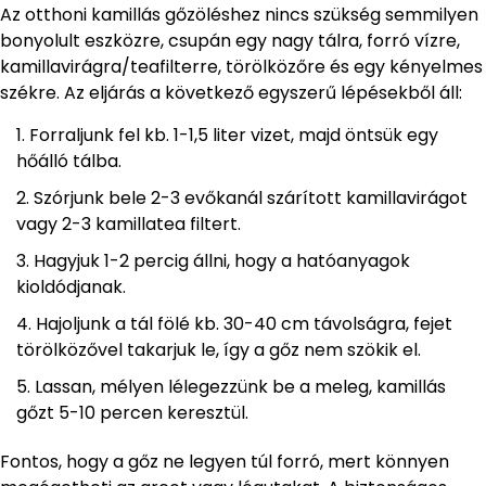
Az otthoni kamillás gőzöléshez nincs szükség semmilyen
bonyolult eszközre, csupán egy nagy tálra, forró vízre,
kamillavirágra/teafilterre, törölközőre és egy kényelmes
székre. Az eljárás a következő egyszerű lépésekből áll:
Forraljunk fel kb. 1-1,5 liter vizet, majd öntsük egy
hőálló tálba.
Szórjunk bele 2-3 evőkanál szárított kamillavirágot
vagy 2-3 kamillatea filtert.
Hagyjuk 1-2 percig állni, hogy a hatóanyagok
kioldódjanak.
Hajoljunk a tál fölé kb. 30-40 cm távolságra, fejet
törölközővel takarjuk le, így a gőz nem szökik el.
Lassan, mélyen lélegezzünk be a meleg, kamillás
gőzt 5-10 percen keresztül.
Fontos, hogy a gőz ne legyen túl forró, mert könnyen