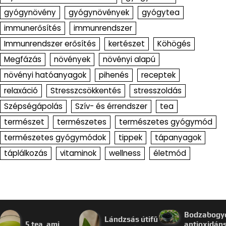
gyógynövény
gyógynövények
gyógytea
immunerősítés
immunrendszer
Immunrendszer erősítés
kertészet
Köhögés
Megfázás
növények
növényi alapú
növényi hatóanyagok
pihenés
receptek
relaxáció
Stresszcsökkentés
stresszoldás
Szépségápolás
Szív- és érrendszer
tea
természet
természetes
természetes gyógymód
természetes gyógymódok
tippek
tápanyagok
táplálkozás
vitaminok
wellness
életmód
Bodzabogy
Lándzsás útifű
5 tea, ami
antioxidán