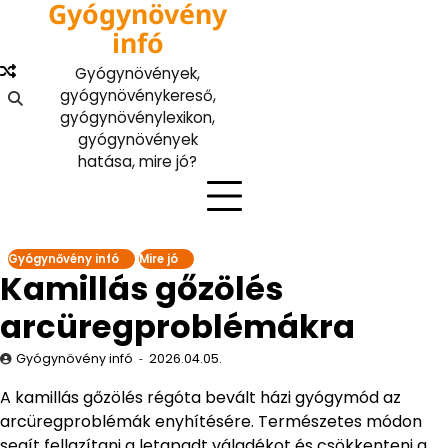
Gyógynövény
Skip
to
infó
content
Gyógynövények,
gyógynövénykereső,
gyógynövénylexikon,
gyógynövények
hatása, mire jó?
Gyógynővény infó
Mire jó
Kamillás gőzölés
arcüregproblémákra
Gyógynövény infó
2026.04.05.
A kamillás gőzölés régóta bevált házi gyógymód az
arcüregproblémák enyhítésére. Természetes módon
segít fellazítani a letapadt váladékot és csökkenteni a