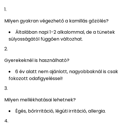
Milyen gyakran végezhető a kamillás gőzölés?
Általában napi 1-2 alkalommal, de a tünetek
súlyosságától függően változhat.
Gyerekeknél is használható?
6 év alatt nem ajánlott, nagyobbaknál is csak
fokozott odafigyeléssel!
Milyen mellékhatásai lehetnek?
Égés, bőrirritáció, légúti irritáció, allergia.