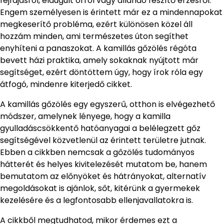
fejfájásról, eldugult orról vagy állandó feszítő érzésről.
Engem személyesen is érintett már ez a mindennapokat
megkeserítő probléma, ezért különösen közel áll
hozzám minden, ami természetes úton segíthet
enyhíteni a panaszokat. A kamillás gőzölés régóta
bevett házi praktika, amely sokaknak nyújtott már
segítséget, ezért döntöttem úgy, hogy írok róla egy
átfogó, mindenre kiterjedő cikket.
A kamillás gőzölés egy egyszerű, otthon is elvégezhető
módszer, amelynek lényege, hogy a kamilla
gyulladáscsökkentő hatóanyagai a belélegzett gőz
segítségével közvetlenül az érintett területre jutnak.
Ebben a cikkben nemcsak a gőzölés tudományos
hátterét és helyes kivitelezését mutatom be, hanem
bemutatom az előnyöket és hátrányokat, alternatív
megoldásokat is ajánlok, sőt, kitérünk a gyermekek
kezelésére és a legfontosabb ellenjavallatokra is.
A cikkből megtudhatod, mikor érdemes ezt a