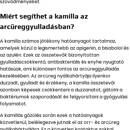
szövődményeket.
Miért segíthet a kamilla az
arcüreggyulladásban?
A kamilla számos jótékony hatóanyagot tartalmaz,
amelyek közül a legismertebb az apigenin, a bisabolol és
az azulén. Ezek az összetevők bizonyítottan
gyulladáscsökkentő, antibakteriális és enyhe nyugtató
hatásúak, ami különösen fontos az arcüreggyulladás
kezelésében. Az arcüreg nyálkahártyája ilyenkor
duzzadt, gyulladt és érzékeny, a kamilla összetevői
azonban képesek csökkenteni a duzzanatot, gátolni a
baktériumok szaporodását és felgyorsítani a gyógyulási
folyamatot.
A kamillás gőzölés során ezek a hatóanyagok
közvetlenül, belélegezve jutnak el az orr- és arcüreg
nyálkahártyájára. Ez a közvetlen kontaktus sokkal