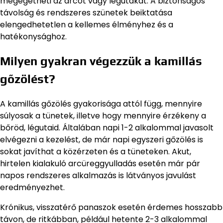
megégetheti az arcot vagy légutakat. A biztonságos
távolság és rendszeres szünetek beiktatása
elengedhetetlen a kellemes élményhez és a
hatékonysághoz.
Milyen gyakran végezzük a kamillás
gőzölést?
A kamillás gőzölés gyakorisága attól függ, mennyire
súlyosak a tünetek, illetve hogy mennyire érzékeny a
bőröd, légutaid. Általában napi 1-2 alkalommal javasolt
elvégezni a kezelést, de már napi egyszeri gőzölés is
sokat javíthat a közérzeten és a tüneteken. Akut,
hirtelen kialakuló arcüreggyulladás esetén már pár
napos rendszeres alkalmazás is látványos javulást
eredményezhet.
Krónikus, visszatérő panaszok esetén érdemes hosszabb
távon, de ritkábban, például hetente 2-3 alkalommal