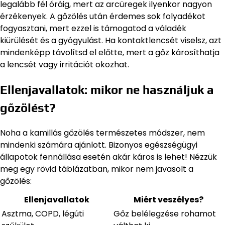
legalább fél óráig, mert az arcüregek ilyenkor nagyon
érzékenyek. A gőzölés után érdemes sok folyadékot
fogyasztani, mert ezzel is támogatod a váladék
kiürülését és a gyógyulást. Ha kontaktlencsét viselsz, azt
mindenképp távolítsd el előtte, mert a gőz károsíthatja
a lencsét vagy irritációt okozhat.
Ellenjavallatok: mikor ne használjuk a
gőzölést?
Noha a kamillás gőzölés természetes módszer, nem
mindenki számára ajánlott. Bizonyos egészségügyi
állapotok fennállása esetén akár káros is lehet! Nézzük
meg egy rövid táblázatban, mikor nem javasolt a
gőzölés:
Ellenjavallatok
Miért veszélyes?
Asztma, COPD, légúti
Gőz belélegzése rohamot