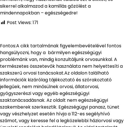
sikerrel alkalmazod a kamillás gőzölést a
mindennapokban – egészségedre!
Post Views:
171
Fontos:A cikk tartalmának figyelembevételével fontos
hangsúlyozni, hogy a bármilyen egészségügyi
problémánk van, mindig konzultáljunk orvosunkkal. A
természetes összetevők használata nem helyettesíti a
szakszerű orvosi tanácsokat.Az oldalon található
információk kizárólag tájékoztató és szórakoztató
jellegűek, nem minősülnek orvosi, állatorvosi,
gyógyszerészi vagy egyéb egészségügyi
szaktanácsadásnak. Az oldalt nem egészségügyi
szakemberek szerkesztik. Egészségügyi panasz, tünet
vagy vészhelyzet esetén hívja a 112-es segélyhívó
számot, vagy keresse fel a legközelebbi háziorvosi vagy