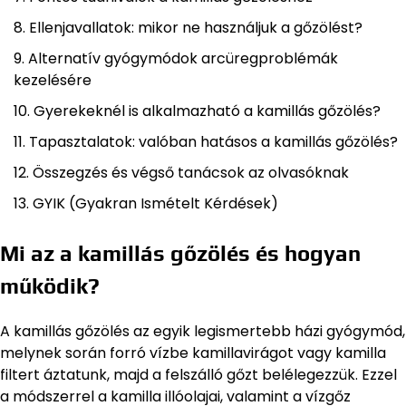
Ellenjavallatok: mikor ne használjuk a gőzölést?
Alternatív gyógymódok arcüregproblémák
kezelésére
Gyerekeknél is alkalmazható a kamillás gőzölés?
Tapasztalatok: valóban hatásos a kamillás gőzölés?
Összegzés és végső tanácsok az olvasóknak
GYIK (Gyakran Ismételt Kérdések)
Mi az a kamillás gőzölés és hogyan
működik?
A kamillás gőzölés az egyik legismertebb házi gyógymód,
melynek során forró vízbe kamillavirágot vagy kamilla
filtert áztatunk, majd a felszálló gőzt belélegezzük. Ezzel
a módszerrel a kamilla illóolajai, valamint a vízgőz