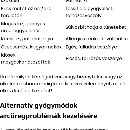
szűkület
válthat ki
Friss műtét az orr/arc
Lassítja a gyógyulást,
területén
fertőzésveszély
Magas láz, gennyes
Súlyosbíthatja a tüneteket
arcüreggyulladás
Kamilla-, pollenallergia
Allergiás reakciót válthat ki
Csecsemők, kisgyermekek
Égés, fulladás veszélye
Idősek,
Elesés, forrázás veszélye
mozgáskorlátozottak
Ha bármilyen kétséged van, vagy bizonytalan vagy az
alkalmazásban, mindig kérd ki orvos véleményét, mielőtt
elkezdenéd a kezelést!
Alternatív gyógymódok
arcüregproblémák kezelésére