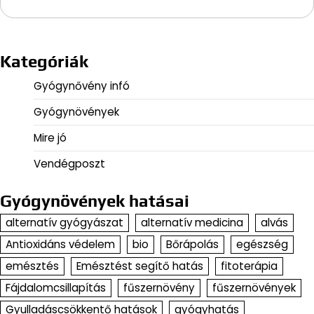
Kategóriák
Gyógynővény infó
Gyógynövények
Mire jó
Vendégposzt
Gyógynövények hatásai
alternatív gyógyászat
alternatív medicina
alvás
Antioxidáns védelem
bio
Bőrápolás
egészség
emésztés
Emésztést segítő hatás
fitoterápia
Fájdalomcsillapítás
fűszernövény
fűszernövények
Gyulladáscsökkentő hatások
gyógyhatás