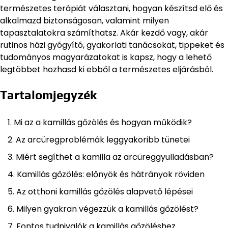
természetes terápiát választani, hogyan készítsd elő és
alkalmazd biztonságosan, valamint milyen
tapasztalatokra számíthatsz. Akár kezdő vagy, akár
rutinos házi gyógyító, gyakorlati tanácsokat, tippeket és
tudományos magyarázatokat is kapsz, hogy a lehető
legtöbbet hozhasd ki ebből a természetes eljárásból.
Tartalomjegyzék
Mi az a kamillás gőzölés és hogyan működik?
Az arcüregproblémák leggyakoribb tünetei
Miért segíthet a kamilla az arcüreggyulladásban?
Kamillás gőzölés: előnyök és hátrányok röviden
Az otthoni kamillás gőzölés alapvető lépései
Milyen gyakran végezzük a kamillás gőzölést?
Fontos tudnivalók a kamillás gőzöléshez