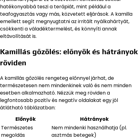
hatékonyabbá teszi a terápiát, mint például a
teafogyasztás vagy más, közvetett eljárások. A kamilla
emellett segít megnyugtatni az irritált nyálkahártyát,
csökkenti a váladéktermelést, és könnyíti annak
eltávolítását is.
Kamillás gőzölés: előnyök és hátrányok
röviden
A kamillás gőzölés rengeteg előnnyel járhat, de
természetesen nem mindenkinek való és nem minden
esetben alkalmazható. Nézzük meg röviden a
legfontosabb pozitív és negatív oldalakat egy jól
átlátható táblázatban:
Előnyök
Hátrányok
Természetes
Nem mindenki használhatja (pl.
megoldás
asztmás betegek)