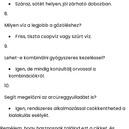
Száraz, sötét helyen, jól zárható dobozban.
Milyen víz a legjobb a gőzöléshez?
Friss, tiszta csapvíz vagy szűrt víz.
Lehet-e kombinálni gyógyszeres kezeléssel?
Igen, de mindig konzultálj orvossal a
kombinációkról.
Segít megelőzni az arcüreggyulladást is?
Igen, rendszeres alkalmazással csökkentheted a
kialakulás esélyét.
Remélem, hogy hasznosnak találod ezt a cikket, és