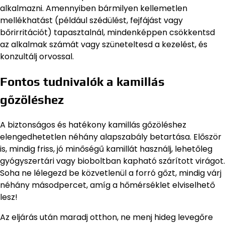
alkalmazni. Amennyiben bármilyen kellemetlen
mellékhatást (például szédülést, fejfájást vagy
bőrirritációt) tapasztalnál, mindenképpen csökkentsd
az alkalmak számát vagy szüneteltesd a kezelést, és
konzultálj orvossal.
Fontos tudnivalók a kamillás
gőzöléshez
A biztonságos és hatékony kamillás gőzöléshez
elengedhetetlen néhány alapszabály betartása. Először
is, mindig friss, jó minőségű kamillát használj, lehetőleg
gyógyszertári vagy bioboltban kapható szárított virágot.
Soha ne lélegezd be közvetlenül a forró gőzt, mindig várj
néhány másodpercet, amíg a hőmérséklet elviselhető
lesz!
Az eljárás után maradj otthon, ne menj hideg levegőre