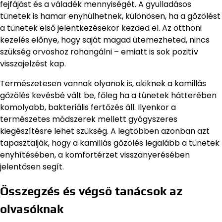
fejfájást és a váladék mennyiségét. A gyulladásos
tünetek is hamar enyhülhetnek, különösen, ha a gőzölést
a tünetek első jelentkezésekor kezded el. Az otthoni
kezelés előnye, hogy saját magad ütemezheted, nincs
szükség orvoshoz rohangálni – emiatt is sok pozitív
visszajelzést kap.
Természetesen vannak olyanok is, akiknek a kamillás
gőzölés kevésbé vált be, főleg ha a tünetek hátterében
komolyabb, bakteriális fertőzés áll. Ilyenkor a
természetes módszerek mellett gyógyszeres
kiegészítésre lehet szükség. A legtöbben azonban azt
tapasztalják, hogy a kamillás gőzölés legalább a tünetek
enyhítésében, a komfortérzet visszanyerésében
jelentősen segít.
Összegzés és végső tanácsok az
olvasóknak