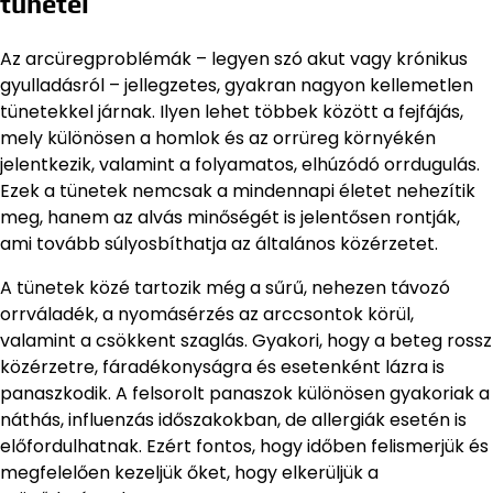
tünetei
Az arcüregproblémák – legyen szó akut vagy krónikus
gyulladásról – jellegzetes, gyakran nagyon kellemetlen
tünetekkel járnak. Ilyen lehet többek között a fejfájás,
mely különösen a homlok és az orrüreg környékén
jelentkezik, valamint a folyamatos, elhúzódó orrdugulás.
Ezek a tünetek nemcsak a mindennapi életet nehezítik
meg, hanem az alvás minőségét is jelentősen rontják,
ami tovább súlyosbíthatja az általános közérzetet.
A tünetek közé tartozik még a sűrű, nehezen távozó
orrváladék, a nyomásérzés az arccsontok körül,
valamint a csökkent szaglás. Gyakori, hogy a beteg rossz
közérzetre, fáradékonyságra és esetenként lázra is
panaszkodik. A felsorolt panaszok különösen gyakoriak a
náthás, influenzás időszakokban, de allergiák esetén is
előfordulhatnak. Ezért fontos, hogy időben felismerjük és
megfelelően kezeljük őket, hogy elkerüljük a