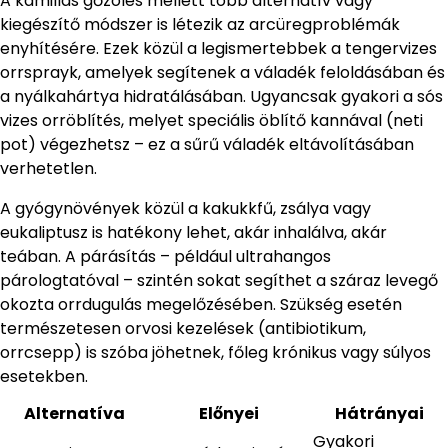
A kamillás gőzölés mellett több alternatív vagy
kiegészítő módszer is létezik az arcüregproblémák
enyhítésére. Ezek közül a legismertebbek a tengervizes
orrsprayk, amelyek segítenek a váladék feloldásában és
a nyálkahártya hidratálásában. Ugyancsak gyakori a sós
vizes orröblítés, melyet speciális öblítő kannával (neti
pot) végezhetsz – ez a sűrű váladék eltávolításában
verhetetlen.
A gyógynövények közül a kakukkfű, zsálya vagy
eukaliptusz is hatékony lehet, akár inhalálva, akár
teában. A párásítás – például ultrahangos
párologtatóval – szintén sokat segíthet a száraz levegő
okozta orrdugulás megelőzésében. Szükség esetén
természetesen orvosi kezelések (antibiotikum,
orrcsepp) is szóba jöhetnek, főleg krónikus vagy súlyos
esetekben.
Alternatíva
Előnyei
Hátrányai
Gyakori