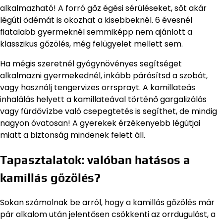
alkalmazható! A forró gőz égési sérüléseket, sőt akár
légúti ödémát is okozhat a kisebbeknél. 6 évesnél
fiatalabb gyermeknél semmiképp nem ajánlott a
klasszikus gőzölés, még felügyelet mellett sem.
Ha mégis szeretnél gyógynövényes segítséget
alkalmazni gyermekednél, inkább párásítsd a szobát,
vagy használj tengervizes orrsprayt. A kamillateás
inhalálás helyett a kamillateával történő gargalizálás
vagy fürdővízbe való csepegtetés is segíthet, de mindig
nagyon óvatosan! A gyerekek érzékenyebb légútjai
miatt a biztonság mindenek felett áll.
Tapasztalatok: valóban hatásos a
kamillás gőzölés?
Sokan számolnak be arról, hogy a kamillás gőzölés már
pár alkalom után jelentősen csökkenti az orrdugulást, a