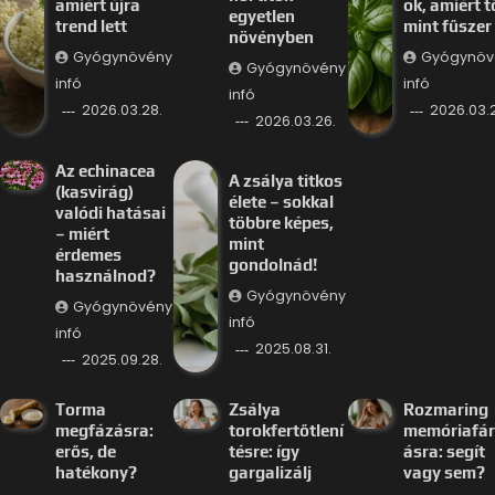
amiért újra
ok, amiért 
egyetlen
trend lett
mint fűszer
növényben
Gyógynövény
Gyógynöv
Gyógynövény
infó
infó
infó
2026.03.28.
2026.03.
2026.03.26.
Az echinacea
A zsálya titkos
(kasvirág)
élete – sokkal
valódi hatásai
többre képes,
– miért
mint
érdemes
gondolnád!
használnod?
Gyógynövény
Gyógynövény
infó
infó
2025.08.31.
2025.09.28.
Torma
Zsálya
Rozmaring
megfázásra:
torokfertőtlení
memóriafá
erős, de
tésre: így
ásra: segít
hatékony?
gargalizálj
vagy sem?