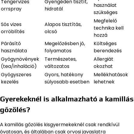
Tengervizes
Gyengéden tisztít,
használat
orrspray
hidratál
szükséges
Megfelelő
Sós vizes
Alapos tisztítás,
technika kell
orröblítés
olcsó
hozzá
Párásító
Megelőzésben jó,
Költséges
használata
folyamatos
berendezés
Gyógynövények
Természetes,
Allergiát
(tea/inhaláció)
változatos
okozhat
Gyógyszeres
Gyors, hatékony
Mellékhatások
kezelés
súlyosabb esetben
lehetnek
Gyerekeknél is alkalmazható a kamillás
gőzölés?
A kamillás gőzölés kisgyermekeknél csak rendkívül
óvatosan, és általában csak orvosi javaslatra