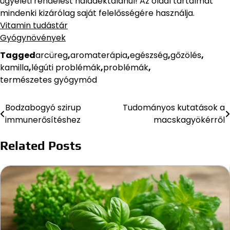
ügyeleti rendelést haladéktalanul! Az oldal tartalmát
mindenki kizárólag saját felelősségére használja.
Vitamin tudástár
Gyógynövények
Tagged
arcüreg
,
aromaterápia
,
egészség
,
gőzölés
,
kamilla
,
légúti problémák
,
problémák
,
természetes gyógymód
Bodzabogyó szirup
Tudományos kutatások a
Bejegyzés
immunerősítéshez
macskagyökérről
navigáció
Related Posts