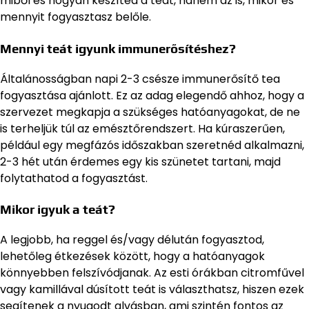
miből és hogyan készíted a teát, hanem az is, mikor és
mennyit fogyasztasz belőle.
Mennyi teát igyunk immunerősítéshez?
Általánosságban napi 2-3 csésze immunerősítő tea
fogyasztása ajánlott. Ez az adag elegendő ahhoz, hogy a
szervezet megkapja a szükséges hatóanyagokat, de ne
is terheljük túl az emésztőrendszert. Ha kúraszerűen,
például egy megfázós időszakban szeretnéd alkalmazni,
2-3 hét után érdemes egy kis szünetet tartani, majd
folytathatod a fogyasztást.
Mikor igyuk a teát?
A legjobb, ha reggel és/vagy délután fogyasztod,
lehetőleg étkezések között, hogy a hatóanyagok
könnyebben felszívódjanak. Az esti órákban citromfűvel
vagy kamillával dúsított teát is választhatsz, hiszen ezek
segítenek a nyugodt alvásban, ami szintén fontos az