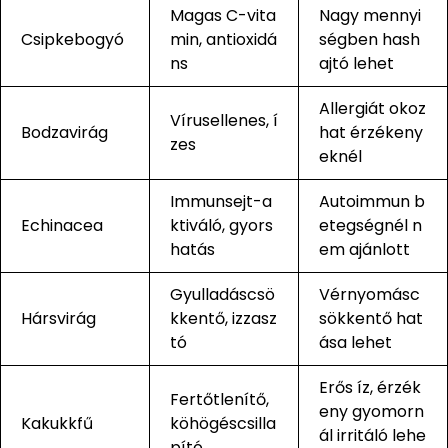
Magas C-vita
Nagy mennyi
Csipkebogyó
min, antioxidá
ségben hash
ns
ajtó lehet
Allergiát okoz
Vírusellenes, í
Bodzavirág
hat érzékeny
zes
eknél
Immunsejt-a
Autoimmun b
Echinacea
ktiváló, gyors
etegségnél n
hatás
em ajánlott
Gyulladáscsö
Vérnyomásc
Hársvirág
kkentő, izzasz
sökkentő hat
tó
ása lehet
Erős íz, érzék
Fertőtlenítő,
eny gyomorn
Kakukkfű
köhögéscsilla
ál irritáló lehe
pító