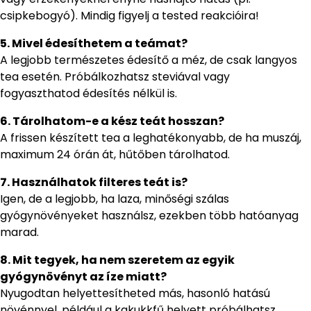
csipkebogyó). Mindig figyelj a tested reakcióira!
5. Mivel édesíthetem a teámat?
A legjobb természetes édesítő a méz, de csak langyos
tea esetén. Próbálkozhatsz steviával vagy
fogyaszthatod édesítés nélkül is.
6. Tárolhatom-e a kész teát hosszan?
A frissen készített tea a leghatékonyabb, de ha muszáj,
maximum 24 órán át, hűtőben tárolhatod.
7. Használhatok filteres teát is?
Igen, de a legjobb, ha laza, minőségi szálas
gyógynövényeket használsz, ezekben több hatóanyag
marad.
8. Mit tegyek, ha nem szeretem az egyik
gyógynövényt az íze miatt?
Nyugodtan helyettesítheted más, hasonló hatású
növénnyel, például a kakukkfű helyett próbálhatsz