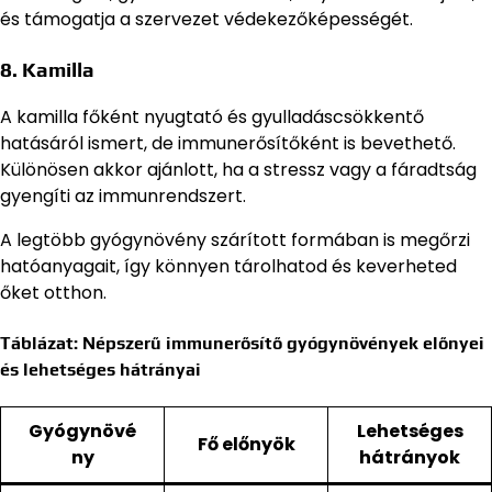
és támogatja a szervezet védekezőképességét.
8. Kamilla
A kamilla főként nyugtató és gyulladáscsökkentő
hatásáról ismert, de immunerősítőként is bevethető.
Különösen akkor ajánlott, ha a stressz vagy a fáradtság
gyengíti az immunrendszert.
A legtöbb gyógynövény szárított formában is megőrzi
hatóanyagait, így könnyen tárolhatod és keverheted
őket otthon.
Táblázat: Népszerű immunerősítő gyógynövények előnyei
és lehetséges hátrányai
Gyógynövé
Lehetséges
Fő előnyök
ny
hátrányok