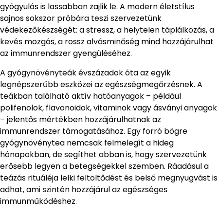
gyógyulás is lassabban zajlik le. A modern életstílus
sajnos sokszor próbára teszi szervezetünk
védekezőkészségét: a stressz, a helytelen táplálkozás, a
kevés mozgás, a rossz alvásminőség mind hozzájárulhat
az immunrendszer gyengüléséhez.
A gyógynövényteák évszázadok óta az egyik
legnépszerűbb eszközei az egészségmegőrzésnek. A
teákban található aktív hatóanyagok – például
polifenolok, flavonoidok, vitaminok vagy ásványi anyagok
– jelentős mértékben hozzájárulhatnak az
immunrendszer támogatásához. Egy forró bögre
gyógynövénytea nemcsak felmelegít a hideg
hónapokban, de segíthet abban is, hogy szervezetünk
erősebb legyen a betegségekkel szemben. Ráadásul a
teázás rituáléja lelki feltöltődést és belső megnyugvást is
adhat, ami szintén hozzájárul az egészséges
immunműködéshez.