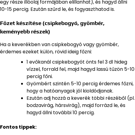
egy része illóolaj formájában elillanhat), és hagyd állni
10-15 percig. Ezután szűrd le, és fogyaszthatod is.
Főzet készítése (csipkebogyó, gyömbér,
keményebb részek)
Ha a keverékben van csipkebogyó vagy gyömbér,
érdemes ezeket külön, rövid ideig főzni:
1 evőkanál csipkebogyót önts fel 3 dl hideg
vízzel, forrald fel, majd hagyd lassú tűzön 5-10
percig főni.
Gyömbért szintén 5-10 percig érdemes főzni,
hogy a hatóanyagok jól kioldódjanak.
Ezután adj hozzá a keverék többi részéből (pl.
bodzavirág, hársvirág), majd forrázd le, és
hagyd állni további 10 percig.
Fontos tippek: