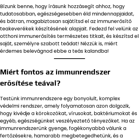
Bízunk benne, hogy írásunk hozzásegít ahhoz, hogy
tudatosabban, egészségesebben éld mindennapjaidat,
és bátran, magabiztosan sajátítsd el az immunerősítő
teakeverékek készítésének alapjait. Fedezd fel velünk az
otthoni immunerősítés természetes titkait, és készítsd el
saját, személyre szabott teádat! Nézzük is, miért
érdemes belevágnod ebbe a teás kalandba!
Miért fontos az immunrendszer
erősítése teával?
Testünk immunrendszere egy bonyolult, komplex
védelmi rendszer, amely folyamatosan azon dolgozik,
hogy kivédje a kórokozókat, vírusokat, baktériumokat és
egyéb, egészségünket veszélyeztető tényezőket. Ha az
immunrendszerünk gyenge, fogékonyabbá válunk a
fertőzésekre, hamarabb megbetegedhetünk, és a