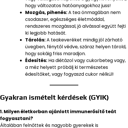
hogy változatos hatóanyagokhoz juss!
Mozgás, pihenés:
A tea önmagában nem
csodaszer, egészséges életmóddal,
rendszeres mozgással, jó alvással együtt fejti
ki legjobb hatását.
Tárolás:
A teakeveréket mindig jól zárható
üvegben, fénytől védve, száraz helyen tárold,
hogy sokáig friss maradjon.
Édesítés:
Ha diétázol vagy cukorbeteg vagy,
a méz helyett próbálj ki természetes
édesítőket, vagy fogyaszd cukor nélkül!
Gyakran ismételt kérdések (GYIK)
1. Milyen életkorban ajánlott immunerősítő teát
fogyasztani?
Általában felnőttek és nagyobb gyerekek is