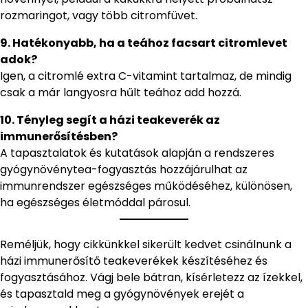
rozmaringot, vagy több citromfüvet.
9. Hatékonyabb, ha a teához facsart citromlevet
adok?
Igen, a citromlé extra C-vitamint tartalmaz, de mindig
csak a már langyosra hűlt teához add hozzá.
10. Tényleg segít a házi teakeverék az
immunerősítésben?
A tapasztalatok és kutatások alapján a rendszeres
gyógynövénytea-fogyasztás hozzájárulhat az
immunrendszer egészséges működéséhez, különösen,
ha egészséges életmóddal párosul.
Reméljük, hogy cikkünkkel sikerült kedvet csinálnunk a
házi immunerősítő teakeverékek készítéséhez és
fogyasztásához. Vágj bele bátran, kísérletezz az ízekkel,
és tapasztald meg a gyógynövények erejét a