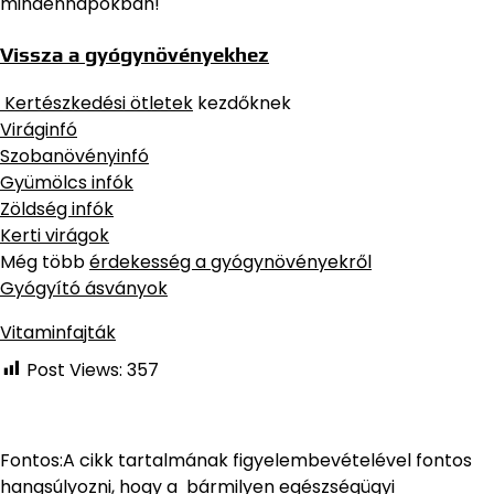
mindennapokban!
Vissza a gyógynövényekhez
Kertészkedési ötletek
kezdőknek
Viráginfó
Szobanövényinfó
Gyümölcs infók
Zöldség infók
Kerti virágok
Még több
érdekesség a gyógynövényekről
Gyógyító ásványok
Vitaminfajták
Post Views:
357
Fontos:A cikk tartalmának figyelembevételével fontos
hangsúlyozni, hogy a bármilyen egészségügyi