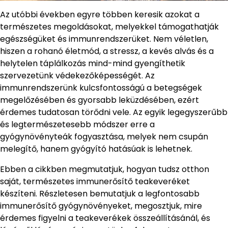
Az utóbbi években egyre többen keresik azokat a
természetes megoldásokat, melyekkel támogathatják
egészségüket és immunrendszerüket. Nem véletlen,
hiszen a rohanó életmód, a stressz, a kevés alvás és a
helytelen táplálkozás mind-mind gyengíthetik
szervezetünk védekezőképességét. Az
immunrendszerünk kulcsfontosságú a betegségek
megelőzésében és gyorsabb leküzdésében, ezért
érdemes tudatosan törődni vele. Az egyik legegyszerűbb
és legtermészetesebb módszer erre a
gyógynövényteák fogyasztása, melyek nem csupán
melegítő, hanem gyógyító hatásúak is lehetnek.
Ebben a cikkben megmutatjuk, hogyan tudsz otthon
saját, természetes immunerősítő teakeveréket
készíteni. Részletesen bemutatjuk a legfontosabb
immunerősítő gyógynövényeket, megosztjuk, mire
érdemes figyelni a teakeverékek összeállításánál, és