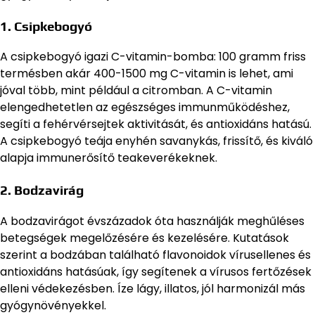
1. Csipkebogyó
A csipkebogyó igazi C-vitamin-bomba: 100 gramm friss
termésben akár 400-1500 mg C-vitamin is lehet, ami
jóval több, mint például a citromban. A C-vitamin
elengedhetetlen az egészséges immunműködéshez,
segíti a fehérvérsejtek aktivitását, és antioxidáns hatású.
A csipkebogyó teája enyhén savanykás, frissítő, és kiváló
alapja immunerősítő teakeverékeknek.
2. Bodzavirág
A bodzavirágot évszázadok óta használják meghűléses
betegségek megelőzésére és kezelésére. Kutatások
szerint a bodzában található flavonoidok vírusellenes és
antioxidáns hatásúak, így segítenek a vírusos fertőzések
elleni védekezésben. Íze lágy, illatos, jól harmonizál más
gyógynövényekkel.