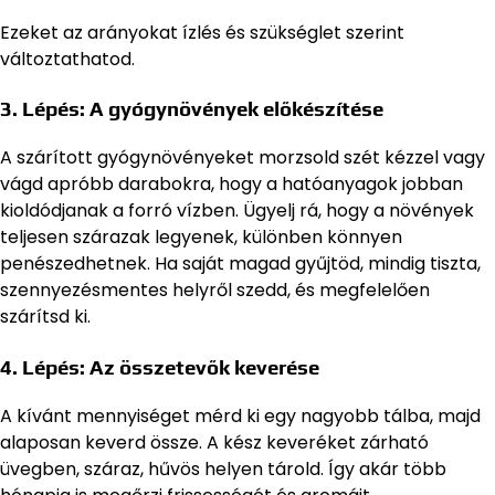
Ezeket az arányokat ízlés és szükséglet szerint
változtathatod.
3. Lépés: A gyógynövények előkészítése
A szárított gyógynövényeket morzsold szét kézzel vagy
vágd apróbb darabokra, hogy a hatóanyagok jobban
kioldódjanak a forró vízben. Ügyelj rá, hogy a növények
teljesen szárazak legyenek, különben könnyen
penészedhetnek. Ha saját magad gyűjtöd, mindig tiszta,
szennyezésmentes helyről szedd, és megfelelően
szárítsd ki.
4. Lépés: Az összetevők keverése
A kívánt mennyiséget mérd ki egy nagyobb tálba, majd
alaposan keverd össze. A kész keveréket zárható
üvegben, száraz, hűvös helyen tárold. Így akár több