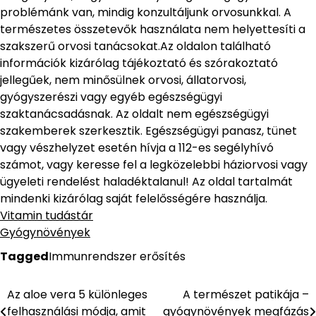
problémánk van, mindig konzultáljunk orvosunkkal. A
természetes összetevők használata nem helyettesíti a
szakszerű orvosi tanácsokat.Az oldalon található
információk kizárólag tájékoztató és szórakoztató
jellegűek, nem minősülnek orvosi, állatorvosi,
gyógyszerészi vagy egyéb egészségügyi
szaktanácsadásnak. Az oldalt nem egészségügyi
szakemberek szerkesztik. Egészségügyi panasz, tünet
vagy vészhelyzet esetén hívja a 112-es segélyhívó
számot, vagy keresse fel a legközelebbi háziorvosi vagy
ügyeleti rendelést haladéktalanul! Az oldal tartalmát
mindenki kizárólag saját felelősségére használja.
Vitamin tudástár
Gyógynövények
Tagged
Immunrendszer erősítés
Az aloe vera 5 különleges
A természet patikája –
Bejegyzés
felhasználási módja, amit
gyógynövények megfázás