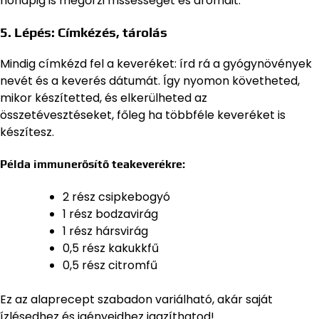
hónapig is megőrzi frissességét és aromáit.
5. Lépés: Címkézés, tárolás
Mindig címkézd fel a keveréket: írd rá a gyógynövények
nevét és a keverés dátumát. Így nyomon követheted,
mikor készítetted, és elkerülheted az
összetévesztéseket, főleg ha többféle keveréket is
készítesz.
Példa immunerősítő teakeverékre:
2 rész csipkebogyó
1 rész bodzavirág
1 rész hársvirág
0,5 rész kakukkfű
0,5 rész citromfű
Ez az alaprecept szabadon variálható, akár saját
ízlésedhez és igényeidhez igazíthatod!