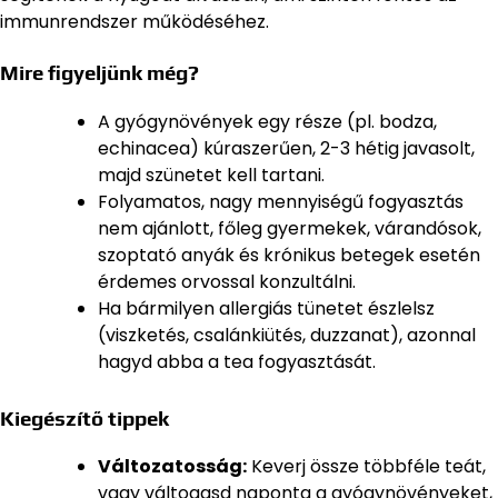
immunrendszer működéséhez.
Mire figyeljünk még?
A gyógynövények egy része (pl. bodza,
echinacea) kúraszerűen, 2-3 hétig javasolt,
majd szünetet kell tartani.
Folyamatos, nagy mennyiségű fogyasztás
nem ajánlott, főleg gyermekek, várandósok,
szoptató anyák és krónikus betegek esetén
érdemes orvossal konzultálni.
Ha bármilyen allergiás tünetet észlelsz
(viszketés, csalánkiütés, duzzanat), azonnal
hagyd abba a tea fogyasztását.
Kiegészítő tippek
Változatosság:
Keverj össze többféle teát,
vagy váltogasd naponta a gyógynövényeket,