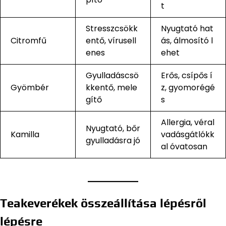
t
Stresszcsökk
Nyugtató hat
Citromfű
entő, vírusell
ás, álmosító l
enes
ehet
Gyulladáscsö
Erős, csípős í
Gyömbér
kkentő, mele
z, gyomorégé
gítő
s
Allergia, véral
Nyugtató, bőr
Kamilla
vadásgátlókk
gyulladásra jó
al óvatosan
Teakeverékek összeállítása lépésről
lépésre