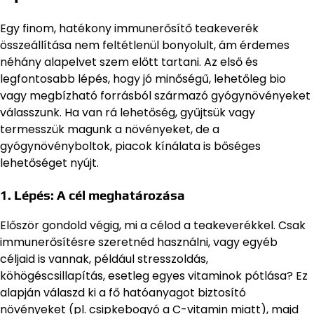
Egy finom, hatékony immunerősítő teakeverék
összeállítása nem feltétlenül bonyolult, ám érdemes
néhány alapelvet szem előtt tartani. Az első és
legfontosabb lépés, hogy jó minőségű, lehetőleg bio
vagy megbízható forrásból származó gyógynövényeket
válasszunk. Ha van rá lehetőség, gyűjtsük vagy
termesszük magunk a növényeket, de a
gyógynövényboltok, piacok kínálata is bőséges
lehetőséget nyújt.
1. Lépés: A cél meghatározása
Először gondold végig, mi a célod a teakeverékkel. Csak
immunerősítésre szeretnéd használni, vagy egyéb
céljaid is vannak, például stresszoldás,
köhögéscsillapítás, esetleg egyes vitaminok pótlása? Ez
alapján válaszd ki a fő hatóanyagot biztosító
növényeket (pl. csipkebogyó a C-vitamin miatt), majd