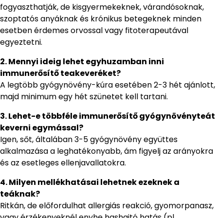
fogyaszthatják, de kisgyermekeknek, várandósoknak,
szoptatós anyáknak és krónikus betegeknek minden
esetben érdemes orvossal vagy fitoterapeutával
egyeztetni.
2. Mennyi ideig lehet egyhuzamban inni
immunerősítő teakeveréket?
A legtöbb gyógynövény-kúra esetében 2-3 hét ajánlott,
majd minimum egy hét szünetet kell tartani.
3. Lehet-e többféle immunerősítő gyógynövényteát
keverni egymással?
Igen, sőt, általában 3-5 gyógynövény együttes
alkalmazása a leghatékonyabb, ám figyelj az arányokra
és az esetleges ellenjavallatokra.
4. Milyen mellékhatásai lehetnek ezeknek a
teáknak?
Ritkán, de előfordulhat allergiás reakció, gyomorpanasz,
vagy érzékenyeknél enyhe hashajtó hatás (pl.