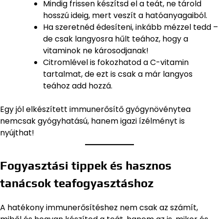
Mindig frissen készítsd el a teát, ne tárold
hosszú ideig, mert veszít a hatóanyagaiból.
Ha szeretnéd édesíteni, inkább mézzel tedd –
de csak langyosra hűlt teához, hogy a
vitaminok ne károsodjanak!
Citromlével is fokozhatod a C-vitamin
tartalmat, de ezt is csak a már langyos
teához add hozzá.
Egy jól elkészített immunerősítő gyógynövénytea
nemcsak gyógyhatású, hanem igazi ízélményt is
nyújthat!
Fogyasztási tippek és hasznos
tanácsok teafogyasztáshoz
A hatékony immunerősítéshez nem csak az számít,