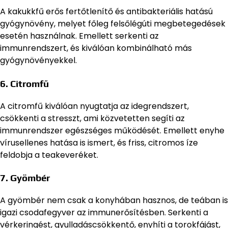
A kakukkfű erős fertőtlenítő és antibakteriális hatású
gyógynövény, melyet főleg felsőlégúti megbetegedések
esetén használnak. Emellett serkenti az
immunrendszert, és kiválóan kombinálható más
gyógynövényekkel.
6. Citromfű
A citromfű kiválóan nyugtatja az idegrendszert,
csökkenti a stresszt, ami közvetetten segíti az
immunrendszer egészséges működését. Emellett enyhe
vírusellenes hatása is ismert, és friss, citromos íze
feldobja a teakeveréket.
7. Gyömbér
A gyömbér nem csak a konyhában hasznos, de teában is
igazi csodafegyver az immunerősítésben. Serkenti a
vérkeringést, gyulladáscsökkentő, enyhíti a torokfájást,