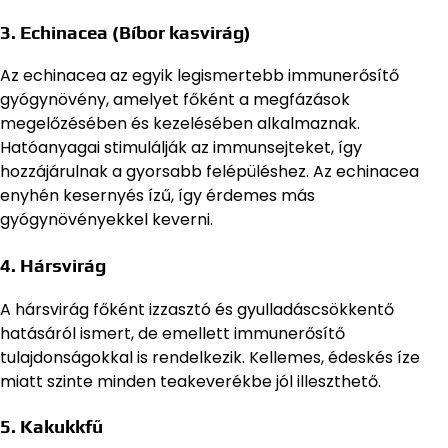
3. Echinacea (Bíbor kasvirág)
Az echinacea az egyik legismertebb immunerősítő
gyógynövény, amelyet főként a megfázások
megelőzésében és kezelésében alkalmaznak.
Hatóanyagai stimulálják az immunsejteket, így
hozzájárulnak a gyorsabb felépüléshez. Az echinacea
enyhén kesernyés ízű, így érdemes más
gyógynövényekkel keverni.
4. Hársvirág
A hársvirág főként izzasztó és gyulladáscsökkentő
hatásáról ismert, de emellett immunerősítő
tulajdonságokkal is rendelkezik. Kellemes, édeskés íze
miatt szinte minden teakeverékbe jól illeszthető.
5. Kakukkfű