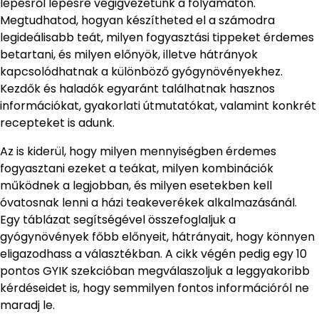
lépésről lépésre végigvezetünk a folyamaton.
Megtudhatod, hogyan készítheted el a számodra
legideálisabb teát, milyen fogyasztási tippeket érdemes
betartani, és milyen előnyök, illetve hátrányok
kapcsolódhatnak a különböző gyógynövényekhez.
Kezdők és haladók egyaránt találhatnak hasznos
információkat, gyakorlati útmutatókat, valamint konkrét
recepteket is adunk.
Az is kiderül, hogy milyen mennyiségben érdemes
fogyasztani ezeket a teákat, milyen kombinációk
működnek a legjobban, és milyen esetekben kell
óvatosnak lenni a házi teakeverékek alkalmazásánál.
Egy táblázat segítségével összefoglaljuk a
gyógynövények főbb előnyeit, hátrányait, hogy könnyen
eligazodhass a választékban. A cikk végén pedig egy 10
pontos GYIK szekcióban megválaszoljuk a leggyakoribb
kérdéseidet is, hogy semmilyen fontos információról ne
maradj le.