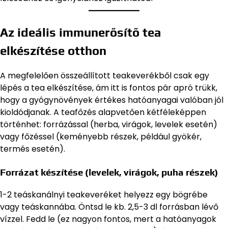
Az ideális immunerősítő tea
elkészítése otthon
A megfelelően összeállított teakeverékből csak egy
lépés a tea elkészítése, ám itt is fontos pár apró trükk,
hogy a gyógynövények értékes hatóanyagai valóban jól
kioldódjanak. A teafőzés alapvetően kétféleképpen
történhet: forrázással (herba, virágok, levelek esetén)
vagy főzéssel (keményebb részek, például gyökér,
termés esetén).
Forrázat készítése (levelek, virágok, puha részek)
1-2 teáskanálnyi teakeveréket helyezz egy bögrébe
vagy teáskannába. Öntsd le kb. 2,5-3 dl forrásban lévő
vízzel. Fedd le (ez nagyon fontos, mert a hatóanyagok