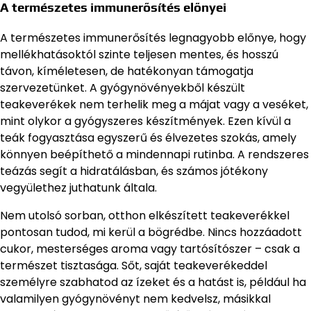
A természetes immunerősítés előnyei
A természetes immunerősítés legnagyobb előnye, hogy
mellékhatásoktól szinte teljesen mentes, és hosszú
távon, kíméletesen, de hatékonyan támogatja
szervezetünket. A gyógynövényekből készült
teakeverékek nem terhelik meg a májat vagy a veséket,
mint olykor a gyógyszeres készítmények. Ezen kívül a
teák fogyasztása egyszerű és élvezetes szokás, amely
könnyen beépíthető a mindennapi rutinba. A rendszeres
teázás segít a hidratálásban, és számos jótékony
vegyülethez juthatunk általa.
Nem utolsó sorban, otthon elkészített teakeverékkel
pontosan tudod, mi kerül a bögrédbe. Nincs hozzáadott
cukor, mesterséges aroma vagy tartósítószer – csak a
természet tisztasága. Sőt, saját teakeverékeddel
személyre szabhatod az ízeket és a hatást is, például ha
valamilyen gyógynövényt nem kedvelsz, másikkal