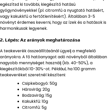
egészítsd ki további, kiegészítő hatású
gyógynövényekkel (pl. citromfű a nyugtató hatásért,
vagy kakukkfű a fertőtlenítésért). Általában 3-5
növényt érdemes keverni, hogy az ízek és a hatások is
harmonikusak legyenek.
2. Lépés: Az arányok meghatározása
A teakeverék összeállításánál ügyelj a megfelelő
arányokra. A fő hatóanyagot adó növényből általában
nagyobb mennyiséget használj (kb. 40-50%), a
kiegészítőkből 10-30%-ot. Például, ha 100 gramm
teakeveréket szeretnél készíteni:
Csipkebogyó: 50g
Hársvirág: 20g
Bodzavirág: 15g
Kakukkfű: 10g
Citromfű: 5g