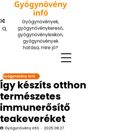
Gyógynövény
Skip
to
infó
content
Gyógynövények,
gyógynövénykereső,
gyógynövénylexikon,
gyógynövények
hatása, mire jó?
Gyógynővény infó
Így készíts otthon
természetes
immunerősítő
teakeveréket
Gyógynövény infó
2025.08.27.