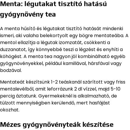
Menta: légutakat tisztító hatású
gyógynövény tea
A menta hűsítő és légutakat tisztító hatását mindenki
ismeri, aki valaha belekortyolt egy bögre mentateába. A
mentol ellazítja a légutak izomzatát, csökkenti a
duzzanatot, így könnyebbé teszi a légzést és enyhíti a
köhögést. A menta tea nagyon jól kombinálható egyéb
gyógynövényekkel, például kamillával, hársfával vagy
bodzával.
Mentateát készítsünk 1-2 teáskanál szárított vagy friss
mentalevélből, amit leforrázunk 2 dl vízzel, majd 5-10
percig áztatunk. Gyermekeknél is alkalmazható, de
túlzott mennyiségben kerülendő, mert hasfájást
okozhat.
Mézes gyógynövényteák készítése