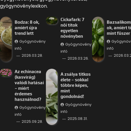
gyógynövénylexikon.
Cickafark: 7
Bodza: 8 ok,
Bazsalikom:
női titok
amiért újra
ok, amiért 
egyetlen
trend lett
mint fűszer
növényben
Gyógynövény
Gyógynöv
Gyógynövény
infó
infó
infó
2026.03.28.
2026.03.
2026.03.26.
Az echinacea
A zsálya titkos
(kasvirág)
élete – sokkal
valódi hatásai
többre képes,
– miért
mint
érdemes
gondolnád!
használnod?
Gyógynövény
Gyógynövény
infó
infó
2025.08.31.
2025.09.28.