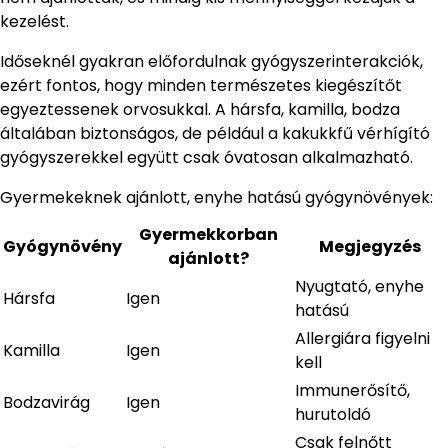
kezelést.
Időseknél gyakran előfordulnak gyógyszerinterakciók,
ezért fontos, hogy minden természetes kiegészítőt
egyeztessenek orvosukkal. A hársfa, kamilla, bodza
általában biztonságos, de például a kakukkfű vérhígító
gyógyszerekkel együtt csak óvatosan alkalmazható.
Gyermekeknek ajánlott, enyhe hatású gyógynövények:
Gyermekkorban
Gyógynövény
Megjegyzés
ajánlott?
Nyugtató, enyhe
Hársfa
Igen
hatású
Allergiára figyelni
Kamilla
Igen
kell
Immunerősítő,
Bodzavirág
Igen
hurutoldó
Csak felnőtt