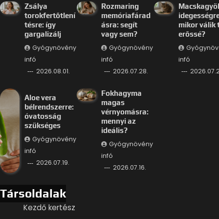
Zsálya
Rozmaring
Macskagyö
torokfertőtlení
memóriafárad
idegességre
tésre: így
ásra: segít
mikor válik 
gargalizálj
vagy sem?
erőssé?
Gyógynövény
Gyógynövény
Gyógynöv
infó
infó
infó
2026.08.01.
2026.07.28.
2026.07.2
Fokhagyma
Aloe vera
magas
bélrendszerre:
vérnyomásra:
óvatosság
mennyi az
szükséges
ideális?
Gyógynövény
Gyógynövény
infó
infó
2026.07.19.
2026.07.16.
Társoldalak
Kezdő kertész