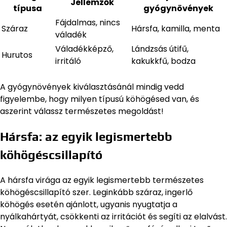
Jellemzők
típusa
gyógynövények
Fájdalmas, nincs
Száraz
Hársfa, kamilla, menta
váladék
Váladékképző,
Lándzsás útifű,
Hurutos
irritáló
kakukkfű, bodza
A gyógynövények kiválasztásánál mindig vedd
figyelembe, hogy milyen típusú köhögésed van, és
aszerint válassz természetes megoldást!
Hársfa: az egyik legismertebb
köhögéscsillapító
A hársfa virága az egyik legismertebb természetes
köhögéscsillapító szer. Leginkább száraz, ingerlő
köhögés esetén ajánlott, ugyanis nyugtatja a
nyálkahártyát, csökkenti az irritációt és segíti az elalvást.