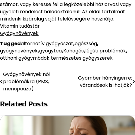
számot, vagy keresse fel a legközelebbi háziorvosi vagy
ügyeleti rendelést haladéktalanul! Az oldal tartalmát
mindenki kizárólag saját felelősségére használja.
Vitamin tudástár
Gyógynövények
Tagged
alternatív gyógyászat
,
egészség
,
gyógynövények
,
gyógytea
,
Köhögés
,
légúti problémák
,
otthoni gyógymódok
,
természetes gyógyszerek
Gyógynövények női
Bejegyzés
Gyömbér hányingerre:
problémákra (PMS,
várandósok is ihatják?
navigáció
menopauza)
Related Posts