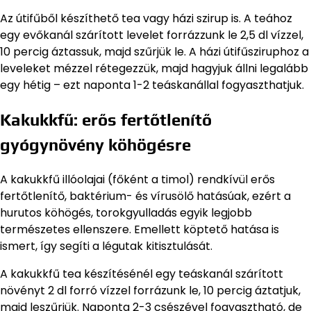
Az útifűből készíthető tea vagy házi szirup is. A teához
egy evőkanál szárított levelet forrázzunk le 2,5 dl vízzel,
10 percig áztassuk, majd szűrjük le. A házi útifűsziruphoz a
leveleket mézzel rétegezzük, majd hagyjuk állni legalább
egy hétig – ezt naponta 1-2 teáskanállal fogyaszthatjuk.
Kakukkfű: erős fertőtlenítő
gyógynövény köhögésre
A kakukkfű illóolajai (főként a timol) rendkívül erős
fertőtlenítő, baktérium- és vírusölő hatásúak, ezért a
hurutos köhögés, torokgyulladás egyik legjobb
természetes ellenszere. Emellett köptető hatása is
ismert, így segíti a légutak kitisztulását.
A kakukkfű tea készítésénél egy teáskanál szárított
növényt 2 dl forró vízzel forrázunk le, 10 percig áztatjuk,
majd leszűrjük. Naponta 2-3 csészével fogyasztható, de