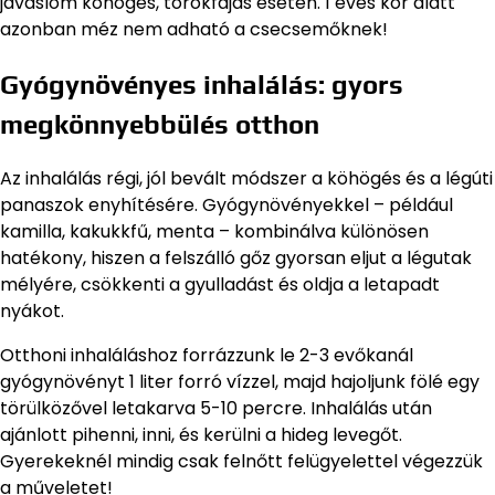
javaslom köhögés, torokfájás esetén. 1 éves kor alatt
azonban méz nem adható a csecsemőknek!
Gyógynövényes inhalálás: gyors
megkönnyebbülés otthon
Az inhalálás régi, jól bevált módszer a köhögés és a légúti
panaszok enyhítésére. Gyógynövényekkel – például
kamilla, kakukkfű, menta – kombinálva különösen
hatékony, hiszen a felszálló gőz gyorsan eljut a légutak
mélyére, csökkenti a gyulladást és oldja a letapadt
nyákot.
Otthoni inhaláláshoz forrázzunk le 2-3 evőkanál
gyógynövényt 1 liter forró vízzel, majd hajoljunk fölé egy
törülközővel letakarva 5-10 percre. Inhalálás után
ajánlott pihenni, inni, és kerülni a hideg levegőt.
Gyerekeknél mindig csak felnőtt felügyelettel végezzük
a műveletet!