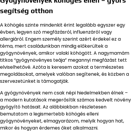
Gyógynövények köhögés ellen – gyors
segítség otthon
A köhögés szinte mindenkit érint legalább egyszer egy
évben, legyen szó megfázásról, influenzáról vagy
allergiáról. Engem személy szerint azért érdekel ez a
téma, mert családunkban mindig előkerültek a
gyógynövények, amikor valaki köhögött. A nagymamám
titkos “gyógynövényes teája” megannyi megfázást tett
elviselhetővé. Azóta is keresem azokat a természetes
megoldásokat, amelyek valóban segítenek, és közben a
szervezetünket is támogatják.
A gyógynövények nem csak népi hiedelmekben élnek –
a modern kutatások megerősítik számos kedvelt növény
gyógyító hatásait. Az alábbiakban részletesen
bemutatom a legismertebb köhögés elleni
gyógynövényeket, elmagyarázom, melyik hogyan hat,
mikor és hogyan érdemes őket alkalmazni.