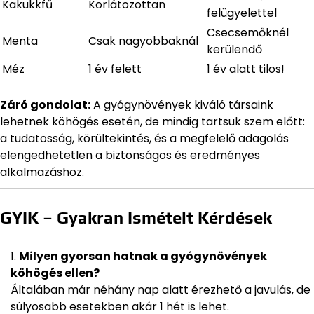
Kakukkfű
Korlátozottan
felügyelettel
Csecsemőknél
Menta
Csak nagyobbaknál
kerülendő
Méz
1 év felett
1 év alatt tilos!
Záró gondolat:
A gyógynövények kiváló társaink
lehetnek köhögés esetén, de mindig tartsuk szem előtt:
a tudatosság, körültekintés, és a megfelelő adagolás
elengedhetetlen a biztonságos és eredményes
alkalmazáshoz.
GYIK – Gyakran Ismételt Kérdések
Milyen gyorsan hatnak a gyógynövények
köhögés ellen?
Általában már néhány nap alatt érezhető a javulás, de
súlyosabb esetekben akár 1 hét is lehet.