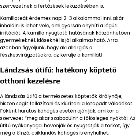
szervezetnek a fertőzések leküzdésében is.
Kamillateát érdemes napi 2-3 alkalommal inni, akár
inhalálni is lehet vele, ami gyorsan enyhíti a légúti
irritációt. A kamilla nyugtató hatásának köszönhetően
gyermekeknél, időseknél is jól alkalmazható. Arra
azonban figyeljünk, hogy aki allergiás a
fészkesvirágzatúakra, az kerülje a kamillát!
Lándzsás útifű: hatékony köptető
otthoni kezelésre
A lándzsás útifű a természetes köptetők királynője,
hiszen segít fellazítani és kiüríteni a letapadt váladékot.
Főként hurutos köhögés esetén ajánlják, amikor a
szervezet “meg akar szabadulni” a fölösleges nyáktól. Az
útifű nyákanyagai bevonják és nyugtatják a torkot, így
még a kínzó, csiklandós köhögés is enyhülhet.