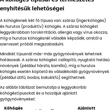
enyhítésük lehetőségei
A köhögésnek két fő típusa van: száraz (ingerköhögés)
és hurutos (produktív) köhögés. A száraz köhögést
leggyakrabban torokirritáció, allergia vagy vírus okozza,
míg a hurutos köhögésnél váladék képződik, amitől a
szervezet próbál megszabadulni.
Mindkét típusnál más-más gyógynövények lehetnek
hatásosak. A száraz köhögést csillapító, nyugtató hatású
növények (például hársfa, kamilla), míg a hurutos
köhögés esetén köptető és váladékoldó gyógynövények
(például útifű, bodza, kakukkfű) segíthetnek.
Az alábbi táblázat bemutatja a leggyakoribb
köhögéstípusokat és a hozzájuk ajánlott
gyógynövényeket:
Köhögés
Ajánlott