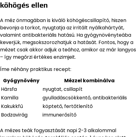
köhögés ellen
A méz önmagában is kiváló köhögéscsillapító, hiszen
bevonja a torkot, nyugtatja az irritált nyálkahártyát,
valamint antibakteriális hatású. Ha gyógynövényteába
keverjük, megsokszorozhatjuk a hatását. Fontos, hogy a
mézet csak akkor adjuk a teához, amikor az már langyos
– így megőrzi értékes enzimjeit.
Íme néhány praktikus recept:
Gyógynövény
Mézzel kombinálva
Hársfa
nyugtat, csillapít
Kamilla
gyulladáscsökkentő, antibakteriális
Kakukkfű
köptető, fertőtlenítő
Bodzavirág
immunerősítő
A mézes teák fogyasztását napi 2-3 alkalommal