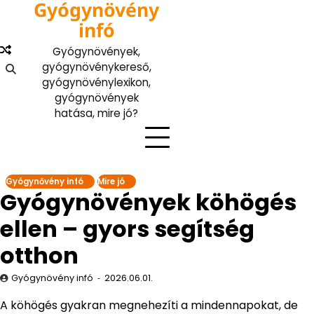
Gyógynövény
Skip
to
infó
content
Gyógynövények,
gyógynövénykereső,
gyógynövénylexikon,
gyógynövények
hatása, mire jó?
Gyógynővény infó
Mire jó
Gyógynövények köhögés
ellen – gyors segítség
otthon
Gyógynövény infó
2026.06.01.
A köhögés gyakran megnehezíti a mindennapokat, de