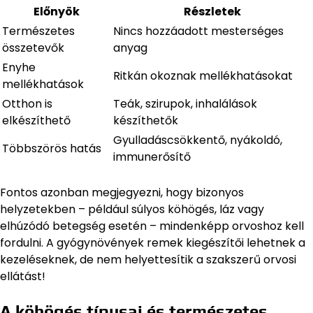
Előnyök
Részletek
Természetes
Nincs hozzáadott mesterséges
összetevők
anyag
Enyhe
Ritkán okoznak mellékhatásokat
mellékhatások
Otthon is
Teák, szirupok, inhalálások
elkészíthető
készíthetők
Gyulladáscsökkentő, nyákoldó,
Többszörös hatás
immunerősítő
Fontos azonban megjegyezni, hogy bizonyos
helyzetekben – például súlyos köhögés, láz vagy
elhúzódó betegség esetén – mindenképp orvoshoz kell
fordulni. A gyógynövények remek kiegészítői lehetnek a
kezeléseknek, de nem helyettesítik a szakszerű orvosi
ellátást!
A köhögés típusai és természetes