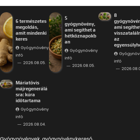
8
5
6 természetes
gyógynövén
gyógynövény,
megoldás,
ami segíthe
ami segíthet a
amit mindenki
visszataláln
hétköznapokb
keres
az
an
egyensúlyh
Gyógynövény
Gyógynövény
Gyógynöv
infó
infó
infó
2026.08.05.
2026.08.05.
2026.08.
Máriatövis
májregenerálá
sra: kúra
időtartama
Gyógynövény
infó
2026.08.04.
Gyógynövények, gyógynövénykereső,