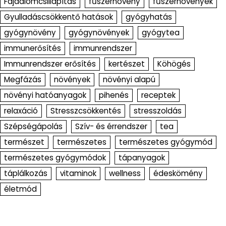
Fájdalomcsillapítás
fűszernövény
fűszernövények
Gyulladáscsökkentő hatások
gyógyhatás
gyógynövény
gyógynövények
gyógytea
immunerősítés
immunrendszer
Immunrendszer erősítés
kertészet
Köhögés
Megfázás
növények
növényi alapú
növényi hatóanyagok
pihenés
receptek
relaxáció
Stresszcsökkentés
stresszoldás
Szépségápolás
Szív- és érrendszer
tea
természet
természetes
természetes gyógymód
természetes gyógymódok
tápanyagok
táplálkozás
vitaminok
wellness
édeskömény
életmód