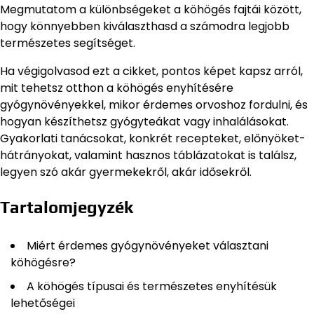
Megmutatom a különbségeket a köhögés fajtái között,
hogy könnyebben kiválaszthasd a számodra legjobb
természetes segítséget.
Ha végigolvasod ezt a cikket, pontos képet kapsz arról,
mit tehetsz otthon a köhögés enyhítésére
gyógynövényekkel, mikor érdemes orvoshoz fordulni, és
hogyan készíthetsz gyógyteákat vagy inhalálásokat.
Gyakorlati tanácsokat, konkrét recepteket, előnyöket-
hátrányokat, valamint hasznos táblázatokat is találsz,
legyen szó akár gyermekekről, akár idősekről.
Tartalomjegyzék
Miért érdemes gyógynövényeket választani
köhögésre?
A köhögés típusai és természetes enyhítésük
lehetőségei