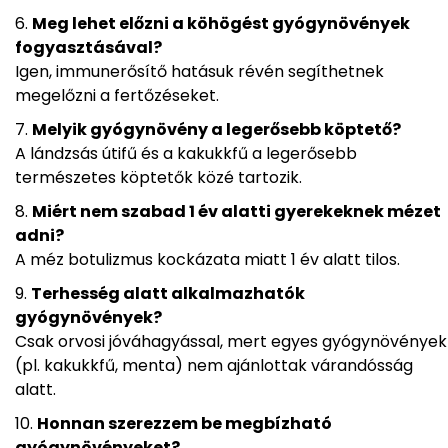
Meg lehet előzni a köhögést gyógynövények
fogyasztásával?
Igen, immunerősítő hatásuk révén segíthetnek
megelőzni a fertőzéseket.
Melyik gyógynövény a legerősebb köptető?
A lándzsás útifű és a kakukkfű a legerősebb
természetes köptetők közé tartozik.
Miért nem szabad 1 év alatti gyerekeknek mézet
adni?
A méz botulizmus kockázata miatt 1 év alatt tilos.
Terhesség alatt alkalmazhatók
gyógynövények?
Csak orvosi jóváhagyással, mert egyes gyógynövények
(pl. kakukkfű, menta) nem ajánlottak várandósság
alatt.
Honnan szerezzem be megbízható
gyógynövényeket?