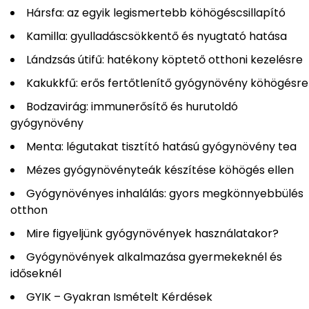
Hársfa: az egyik legismertebb köhögéscsillapító
Kamilla: gyulladáscsökkentő és nyugtató hatása
Lándzsás útifű: hatékony köptető otthoni kezelésre
Kakukkfű: erős fertőtlenítő gyógynövény köhögésre
Bodzavirág: immunerősítő és hurutoldó
gyógynövény
Menta: légutakat tisztító hatású gyógynövény tea
Mézes gyógynövényteák készítése köhögés ellen
Gyógynövényes inhalálás: gyors megkönnyebbülés
otthon
Mire figyeljünk gyógynövények használatakor?
Gyógynövények alkalmazása gyermekeknél és
időseknél
GYIK – Gyakran Ismételt Kérdések