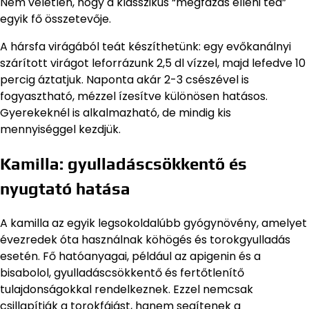
Nem véletlen, hogy a klasszikus “megfázás elleni tea”
egyik fő összetevője.
A hársfa virágából teát készíthetünk: egy evőkanálnyi
szárított virágot leforrázunk 2,5 dl vízzel, majd lefedve 10
percig áztatjuk. Naponta akár 2-3 csészével is
fogyasztható, mézzel ízesítve különösen hatásos.
Gyerekeknél is alkalmazható, de mindig kis
mennyiséggel kezdjük.
Kamilla: gyulladáscsökkentő és
nyugtató hatása
A kamilla az egyik legsokoldalúbb gyógynövény, amelyet
évezredek óta használnak köhögés és torokgyulladás
esetén. Fő hatóanyagai, például az apigenin és a
bisabolol, gyulladáscsökkentő és fertőtlenítő
tulajdonságokkal rendelkeznek. Ezzel nemcsak
csillapítják a torokfájást, hanem segítenek a