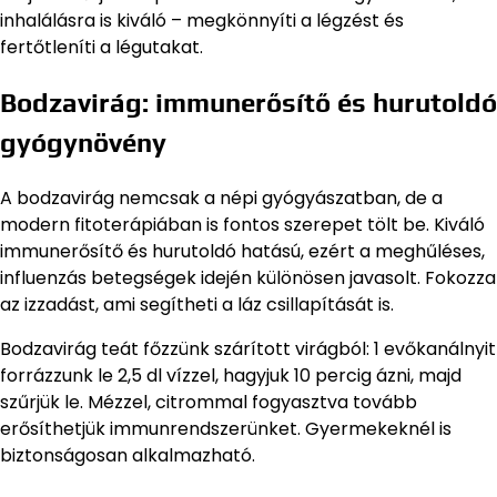
inhalálásra is kiváló – megkönnyíti a légzést és
fertőtleníti a légutakat.
Bodzavirág: immunerősítő és hurutoldó
gyógynövény
A bodzavirág nemcsak a népi gyógyászatban, de a
modern fitoterápiában is fontos szerepet tölt be. Kiváló
immunerősítő és hurutoldó hatású, ezért a meghűléses,
influenzás betegségek idején különösen javasolt. Fokozza
az izzadást, ami segítheti a láz csillapítását is.
Bodzavirág teát főzzünk szárított virágból: 1 evőkanálnyit
forrázzunk le 2,5 dl vízzel, hagyjuk 10 percig ázni, majd
szűrjük le. Mézzel, citrommal fogyasztva tovább
erősíthetjük immunrendszerünket. Gyermekeknél is
biztonságosan alkalmazható.