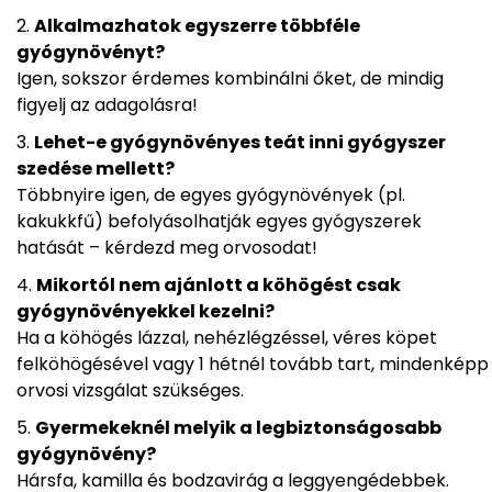
Alkalmazhatok egyszerre többféle
gyógynövényt?
Igen, sokszor érdemes kombinálni őket, de mindig
figyelj az adagolásra!
Lehet-e gyógynövényes teát inni gyógyszer
szedése mellett?
Többnyire igen, de egyes gyógynövények (pl.
kakukkfű) befolyásolhatják egyes gyógyszerek
hatását – kérdezd meg orvosodat!
Mikortól nem ajánlott a köhögést csak
gyógynövényekkel kezelni?
Ha a köhögés lázzal, nehézlégzéssel, véres köpet
felköhögésével vagy 1 hétnél tovább tart, mindenképp
orvosi vizsgálat szükséges.
Gyermekeknél melyik a legbiztonságosabb
gyógynövény?
Hársfa, kamilla és bodzavirág a leggyengédebbek.