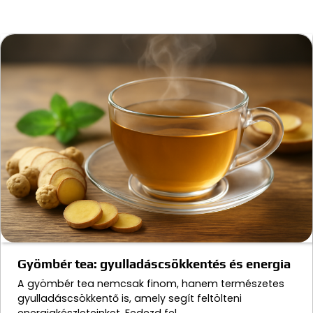
Gyömbér tea: gyulladáscsökkentés és energia
A gyömbér tea nemcsak finom, hanem természetes
gyulladáscsökkentő is, amely segít feltölteni
energiakészleteinket. Fedezd fel,…