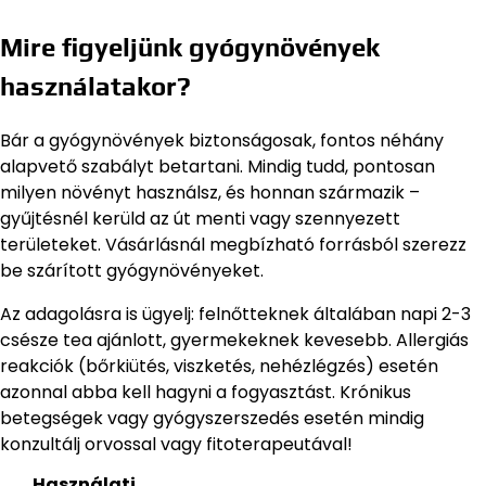
Mire figyeljünk gyógynövények
használatakor?
Bár a gyógynövények biztonságosak, fontos néhány
alapvető szabályt betartani. Mindig tudd, pontosan
milyen növényt használsz, és honnan származik –
gyűjtésnél kerüld az út menti vagy szennyezett
területeket. Vásárlásnál megbízható forrásból szerezz
be szárított gyógynövényeket.
Az adagolásra is ügyelj: felnőtteknek általában napi 2-3
csésze tea ajánlott, gyermekeknek kevesebb. Allergiás
reakciók (bőrkiütés, viszketés, nehézlégzés) esetén
azonnal abba kell hagyni a fogyasztást. Krónikus
betegségek vagy gyógyszerszedés esetén mindig
konzultálj orvossal vagy fitoterapeutával!
Használati