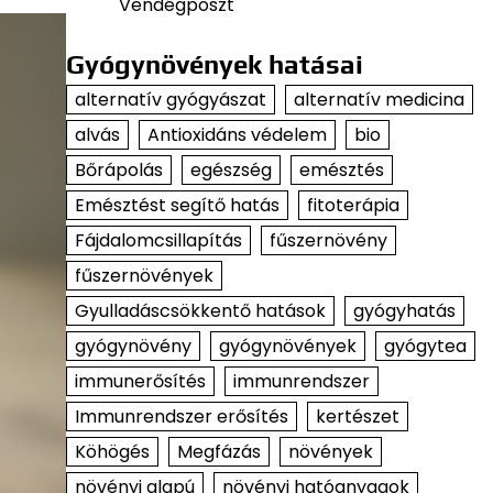
Vendégposzt
Gyógynövények hatásai
alternatív gyógyászat
alternatív medicina
alvás
Antioxidáns védelem
bio
Bőrápolás
egészség
emésztés
Emésztést segítő hatás
fitoterápia
Fájdalomcsillapítás
fűszernövény
fűszernövények
Gyulladáscsökkentő hatások
gyógyhatás
gyógynövény
gyógynövények
gyógytea
immunerősítés
immunrendszer
Immunrendszer erősítés
kertészet
Köhögés
Megfázás
növények
növényi alapú
növényi hatóanyagok