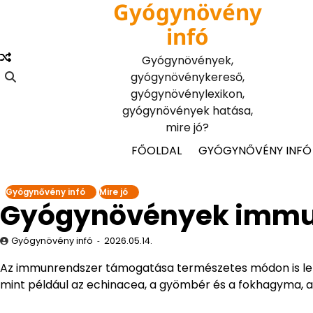
Gyógynövény
Skip
to
infó
content
Gyógynövények,
gyógynövénykereső,
gyógynövénylexikon,
gyógynövények hatása,
mire jó?
FŐOLDAL
GYÓGYNŐVÉNY INFÓ
Gyógynővény infó
Mire jó
Gyógynövények immune
Gyógynövény infó
2026.05.14.
Az immunrendszer támogatása természetes módon is le
mint például az echinacea, a gyömbér és a fokhagyma, a