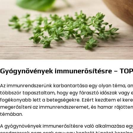
Gyógynövények immunerősítésre – TOP 
Az immunrendszerünk karbantartása egy olyan téma, ami
többször tapasztaltam, hogy egy fárasztó időszak vagy
fogékonyabb lett a betegségekre. Ezért kezdtem el ker
megerősíteni az immunrendszeremet, és hamar rájöttem
témában.
A gyógynövények immunerősítésre való alkalmazása egyr