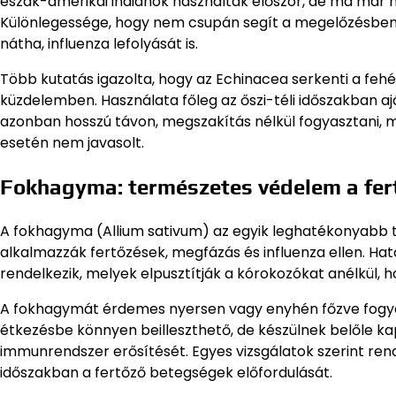
észak-amerikai indiánok használták először, de ma már n
Különlegessége, hogy nem csupán segít a megelőzésben, 
nátha, influenza lefolyását is.
Több kutatás igazolta, hogy az Echinacea serkenti a fehér
küzdelemben. Használata főleg az őszi-téli időszakban aj
azonban hosszú távon, megszakítás nélkül fogyasztani, 
esetén nem javasolt.
Fokhagyma: természetes védelem a fert
A fokhagyma (Allium sativum) az egyik leghatékonyabb te
alkalmazzák fertőzések, megfázás és influenza ellen. Hatóa
rendelkezik, melyek elpusztítják a kórokozókat anélkül, 
A fokhagymát érdemes nyersen vagy enyhén főzve fogyas
étkezésbe könnyen beilleszthető, de készülnek belőle kap
immunrendszer erősítését. Egyes vizsgálatok szerint re
időszakban a fertőző betegségek előfordulását.