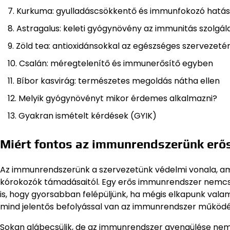
Kurkuma: gyulladáscsökkentő és immunfokozó hatás
Astragalus: keleti gyógynövény az immunitás szolgá
Zöld tea: antioxidánsokkal az egészséges szervezetér
Csalán: méregtelenítő és immunerősítő egyben
Bíbor kasvirág: természetes megoldás nátha ellen
Melyik gyógynövényt mikor érdemes alkalmazni?
Gyakran ismételt kérdések (GYIK)
Miért fontos az immunrendszerünk erő
Az immunrendszerünk a szervezetünk védelmi vonala, a
kórokozók támadásaitól. Egy erős immunrendszer nemcs
is, hogy gyorsabban felépüljünk, ha mégis elkapunk valam
mind jelentős befolyással van az immunrendszer működé
Sokan alábecsülik, de az immunrendszer gyengülése ne