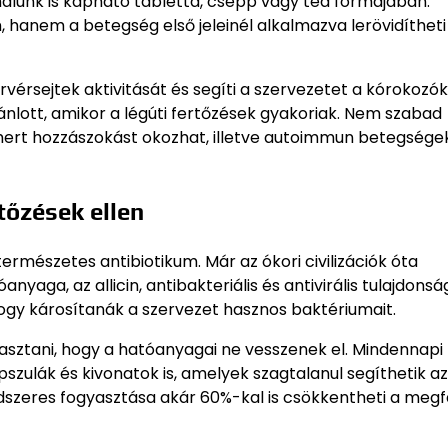
álunk is kapható tabletta, csepp vagy tea formájában.
hanem a betegség első jeleinél alkalmazva lerövidítheti
vérsejtek aktivitását és segíti a szervezetet a kórokozók 
ánlott, amikor a légúti fertőzések gyakoriak. Nem szabad
mert hozzászokást okozhat, illetve autoimmun betegsége
őzések ellen
rmészetes antibiotikum. Már az ókori civilizációk óta
nyaga, az allicin, antibakteriális és antivirális tulajdons
hogy károsítanák a szervezet hasznos baktériumait.
ztani, hogy a hatóanyagai ne vesszenek el. Mindennapi
szulák és kivonatok is, amelyek szagtalanul segíthetik az
ndszeres fogyasztása akár 60%-kal is csökkentheti a meg