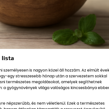
lista
 személyesen is nagyon közel áll hozzám. Az elmúlt éve
 egy-egy stresszesebb hónap után a szervezetem sokkal
esni természetes megoldásokat, amelyek segíthetnek
: a gyógynövények világa valóságos kincsesbánya ebbe
e népszerűbb, és nem véletlenül. Ezek a természetes