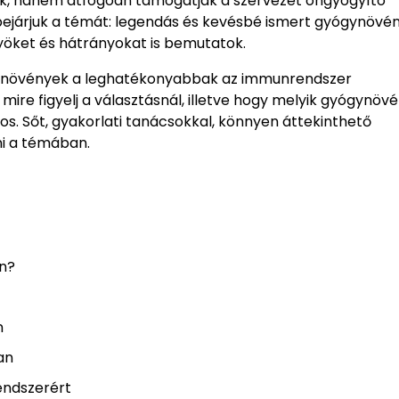
k, hanem átfogóan támogatják a szervezet öngyógyító
rbejárjuk a témát: legendás és kevésbé ismert gyógynövé
yöket és hátrányokat is bemutatok.
gynövények a leghatékonyabbak az immunrendszer
ire figyelj a választásnál, illetve hogy melyik gyógynöv
s. Sőt, gyakorlati tanácsokkal, könnyen áttekinthető
ni a témában.
n?
n
an
endszerért