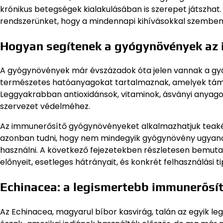
krónikus betegségek kialakulásában is szerepet játszhat
rendszerünket, hogy a mindennapi kihívásokkal szemben 
Hogyan segítenek a gyógynövények az
A gyógynövények már évszázadok óta jelen vannak a gyóg
természetes hatóanyagokat tartalmaznak, amelyek tám
Leggyakrabban antioxidánsok, vitaminok, ásványi anyagok,
szervezet védelméhez.
Az immunerősítő gyógynövényeket alkalmazhatjuk teaként
azonban tudni, hogy nem mindegyik gyógynövény ugyanoly
használni. A következő fejezetekben részletesen bemu
előnyeit, esetleges hátrányait, és konkrét felhasználási ti
Echinacea: a legismertebb immunerősí
Az Echinacea, magyarul bíbor kasvirág, talán az egyik 