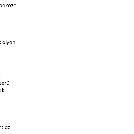
édekező
k olyan
s
zerű
ok
nt az