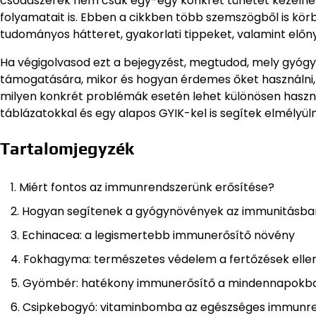
csodaszerek nem csak egy-egy konkrét tünetet kezelne
folyamatait is. Ebben a cikkben több szemszögből is kö
tudományos hátteret, gyakorlati tippeket, valamint előn
Ha végigolvasod ezt a bejegyzést, megtudod, mely gyó
támogatására, mikor és hogyan érdemes őket használni, m
milyen konkrét problémák esetén lehet különösen haszno
táblázatokkal és egy alapos GYIK-kel is segítek elmélyül
Tartalomjegyzék
Miért fontos az immunrendszerünk erősítése?
Hogyan segítenek a gyógynövények az immunitásba
Echinacea: a legismertebb immunerősítő növény
Fokhagyma: természetes védelem a fertőzések elle
Gyömbér: hatékony immunerősítő a mindennapokb
Csipkebogyó: vitaminbomba az egészséges immunr