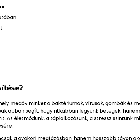
ai
latában
t
sítése?
mely megóv minket a baktériumok, vírusok, gombák és m
ak abban segít, hogy ritkábban legyünk betegek, hane
it. Az életmódunk, a táplálkozásunk, a stressz szintünk m
sére.
mcsak a gyakori megfázásban, hanem hosszabb távon ak