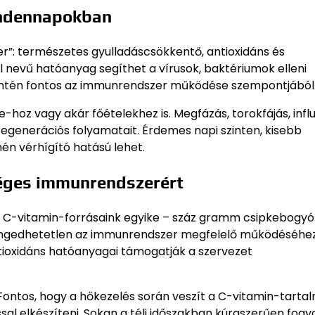
indennapokban
zer”: természetes gyulladáscsökkentő, antioxidáns és
l nevű hatóanyag segíthet a vírusok, baktériumok elleni
 szintén fontos az immunrendszer működése szempontjából
hoz vagy akár főételekhez is. Megfázás, torokfájás, infl
regenerációs folyamatait. Érdemes napi szinten, kisebb
n vérhígító hatású lehet.
éges immunrendszerért
 C-vitamin-forrásaink egyike – száz gramm csipkebogyó
lengedhetetlen az immunrendszer megfelelő működéséhez
ntioxidáns hatóanyagai támogatják a szervezet
 Fontos, hogy a hőkezelés során veszít a C-vitamin-tarta
l elkészíteni. Sokan a téli időszakban kúraszerűen fogya