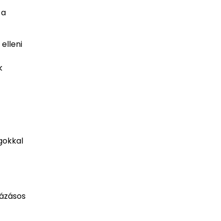
 a
elleni
k
ágokkal
fázásos