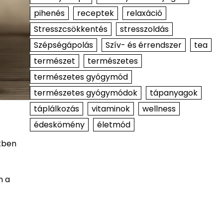
pihenés
receptek
relaxáció
Stresszcsökkentés
stresszoldás
Szépségápolás
Szív- és érrendszer
tea
természet
természetes
természetes gyógymód
természetes gyógymódok
tápanyagok
táplálkozás
vitaminok
wellness
édeskömény
életmód
kben
n a