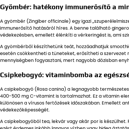
Gyömbér: hatékony immunerősítő a m
A gyömbér (Zingiber officinale) egy igazi „szuperélelmis
immunerősítő hatásáról híres. A benne található gingero
védekezésben, emellett élénkíti a vérkeringést is, ami
A gyömbérből készíthetünk teát, hozzáadhatjuk smoothie-
esetén csökkentheti a tüneteket, erősítheti a szervezet 
mennyiségben fogyasztani, mert nagyobb dózisban enyhé
Csipkebogyó: vitaminbomba az egészs
A csipkebogyó (Rosa canina) a legnagyobb természetes
400-500 mg C-vitamint is tartalmazhat. Ez a vitamin e
különösen a vírusos fertőzések időszakában. Emellett a
védekezőképességét.
A csipkebogyóból tea, lekvár vagy akár por is készülhet.
ezért érdemes inkább langyos vízben vagy hideg áztatássa