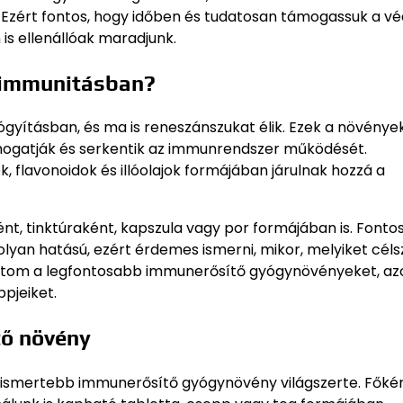
. Ezért fontos, hogy időben és tudatosan támogassuk a v
is ellenállóak maradjunk.
 immunitásban?
yításban, és ma is reneszánszukat élik. Ezek a növénye
ogatják és serkentik az immunrendszer működését.
 flavonoidok és illóolajok formájában járulnak hozzá a
, tinktúraként, kapszula vagy por formájában is. Fonto
an hatású, ezért érdemes ismerni, mikor, melyiket céls
tatom a legfontosabb immunerősítő gyógynövényeket, az
ppjeiket.
tő növény
legismertebb immunerősítő gyógynövény világszerte. Főké