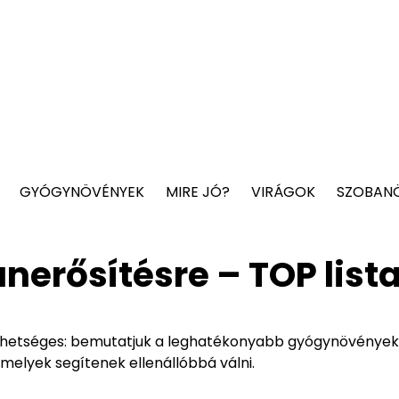
GYÓGYNÖVÉNYEK
MIRE JÓ?
VIRÁGOK
SZOBAN
rősítésre – TOP list
hetséges: bemutatjuk a leghatékonyabb gyógynövények
melyek segítenek ellenállóbbá válni.