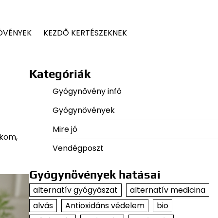
ÖVÉNYEK
KEZDŐ KERTÉSZEKNEK
Kategóriák
Gyógynővény infó
Gyógynövények
Mire jó
ikom,
Vendégposzt
Gyógynövények hatásai
alternatív gyógyászat
alternatív medicina
alvás
Antioxidáns védelem
bio