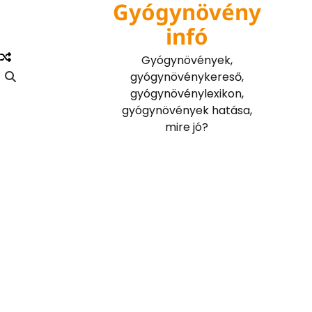
Gyógynövény
Skip
to
infó
content
Gyógynövények,
gyógynövénykereső,
gyógynövénylexikon,
gyógynövények hatása,
mire jó?