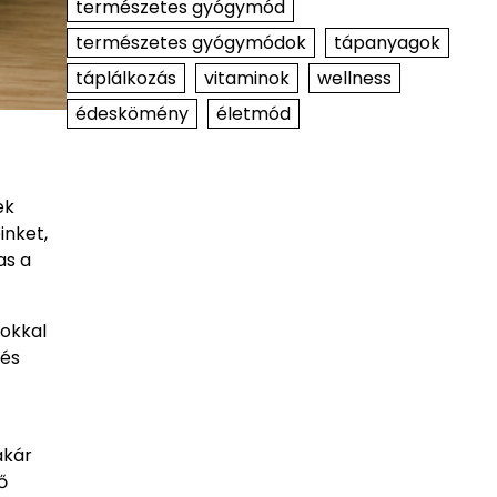
természetes gyógymód
természetes gyógymódok
tápanyagok
táplálkozás
vitaminok
wellness
édeskömény
életmód
ek
inket,
as a
okkal
 és
akár
ő