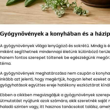
Gyógynövények a konyhában és a házi
A gyógynövények világa lenyűgöző és sokrétű. Mindig is 
miként segíthetnek mindennapi életünk különböző terüle
hanem fontos szerepet töltenek be egészségünk megőrzés
téma.
A gyógynövények meghatározása nem csupán a konyhai fű
inkább azt jelenti, hogy megértjük, hogyan lehet ezeket a
gyógyhatások együttes ereje hatékony eszköztárat kín
Ebben a cikkben megvizsgáljuk a gyógynövények szerepé
útmutatást nyújtunk azok számára, akik szeretnék saját 
haladó szinten vagy, itt hasznos tanácsokat találsz, am