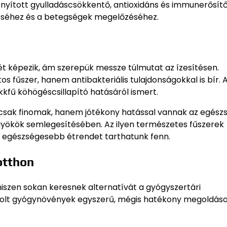
onyított gyulladáscsökkentő, antioxidáns és immunerősít
éséhez és a betegségek megelőzéséhez.
ét képezik, ám szerepük messze túlmutat az ízesítésen.
s fűszer, hanem antibakteriális tulajdonságokkal is bír. 
kfű köhögéscsillapító hatásáról ismert.
sak finomak, hanem jótékony hatással vannak az egészsé
dgyökök semlegesítésében. Az ilyen természetes fűszerek
gy egészségesebb étrendet tarthatunk fenn.
otthon
iszen sokan keresnek alternatívát a gyógyszertári
árolt gyógynövények egyszerű, mégis hatékony megoldás