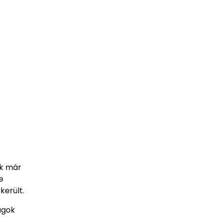
ák már
e
került.
agok