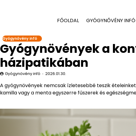
FŐOLDAL
GYÓGYNŐVÉNY INFÓ
Gyógynővény infó
Gyógynövények a kon
házipatikában
Gyógynövény infó
2026.01.30.
A gyógynövények nemcsak ízletesebbé teszik ételeinket,
kamilla vagy a menta egyszerre fűszerek és egészségme