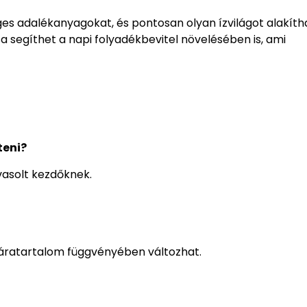
ges adalékanyagokat, és pontosan olyan ízvilágot alakít
a segíthet a napi folyadékbevitel növelésében is, ami
teni?
vasolt kezdőknek.
páratartalom függvényében változhat.