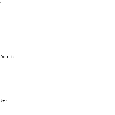
ő
A
gre is.
okat