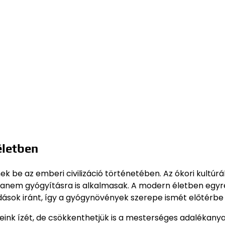
életben
 be az emberi civilizáció történetében. Az ókori kultúr
hanem gyógyításra is alkalmasak. A modern életben egyr
sok iránt, így a gyógynövények szerepe ismét előtérbe 
eink ízét, de csökkenthetjük is a mesterséges adalékany