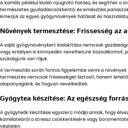
A kamilla például kiváló nyugtató hatású, és segíthet a 
természetes gyulladáscsökkentő, és emésztési panaszok e
ismerjük az egyes gyógynövények hatásait és használatu
Növények termesztése: Frissesség az 
A saját gyógynövénykert kialakítása nemcsak gazdaságos,
vagy erkélyen is könnyedén nevelhetünk bazsalikomot, p
szükségünk van rájuk.
A termesztés során fontos figyelembe venni a növények ig
termesztés nemcsak frissességet biztosít, hanem lehető
alapanyagaink, és hogyan nevelkedtek.
Gyógytea készítése: Az egészség forrá
A gyógyteák készítése egyszerű módja annak, hogy élvez
kamillateáról a stressz csökkentésére vagy borsmentate
végtelen.