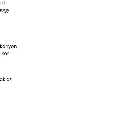
ert
hogy
rkányon
ikor
ak az