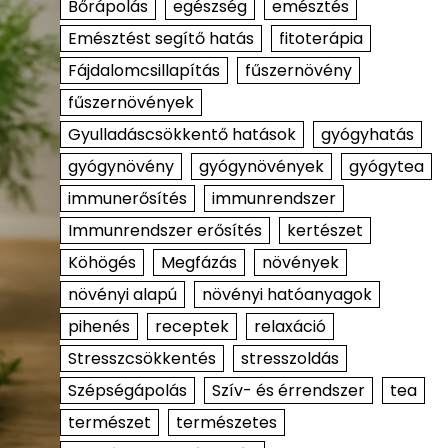
Bőrápolás
egészség
emésztés
Emésztést segítő hatás
fitoterápia
Fájdalomcsillapítás
fűszernövény
fűszernövények
Gyulladáscsökkentő hatások
gyógyhatás
gyógynövény
gyógynövények
gyógytea
immunerősítés
immunrendszer
Immunrendszer erősítés
kertészet
Köhögés
Megfázás
növények
növényi alapú
növényi hatóanyagok
pihenés
receptek
relaxáció
Stresszcsökkentés
stresszoldás
Szépségápolás
Szív- és érrendszer
tea
természet
természetes