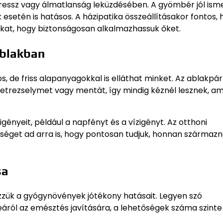
stressz vagy álmatlanság leküzdésében. A gyömbér jól ism
setén is hatásos. A házipatika összeállításakor fontos, 
kat, hogy biztonságosan alkalmazhassuk őket.
ablakban
 de friss alapanyagokkal is elláthat minket. Az ablakpá
etrezselymet vagy mentát, így mindig kéznél lesznek, am
ényeit, például a napfényt és a vízigényt. Az otthoni
séget ad arra is, hogy pontosan tudjuk, honnan származn
sa
zük a gyógynövények jótékony hatásait. Legyen szó
áról az emésztés javítására, a lehetőségek száma szinte