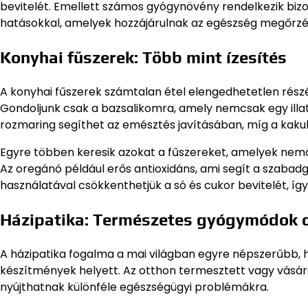
bevitelét. Emellett számos gyógynövény rendelkezik biz
hatásokkal, amelyek hozzájárulnak az egészség megőrz
Konyhai fűszerek: Több mint ízesítés
A konyhai fűszerek számtalan étel elengedhetetlen rész
Gondoljunk csak a bazsalikomra, amely nemcsak egy illato
rozmaring segíthet az emésztés javításában, míg a kakuk
Egyre többen keresik azokat a fűszereket, amelyek nemc
Az oregánó például erős antioxidáns, ami segít a szaba
használatával csökkenthetjük a só és cukor bevitelét, í
Házipatika: Természetes gyógymódok 
A házipatika fogalma a mai világban egyre népszerűbb, h
készítmények helyett. Az otthon termesztett vagy vás
nyújthatnak különféle egészségügyi problémákra.