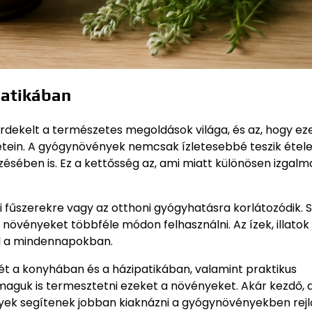
patikában
érdekelt a természetes megoldások világa, és az, hogy ez
tein. A gyógynövények nemcsak ízletesebbé teszik étele
ében is. Ez a kettősség az, ami miatt különösen izgalm
szerekre vagy az otthoni gyógyhatásra korlátozódik. S
 növényeket többféle módon felhasználni. Az ízek, illatok
ál a mindennapokban.
t a konyhában és a házipatikában, valamint praktikus
maguk is termesztetni ezeket a növényeket. Akár kezdő, 
elyek segítenek jobban kiaknázni a gyógynövényekben rejl