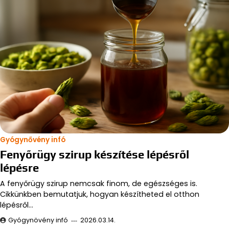
Gyógynővény infó
Fenyőrügy szirup készítése lépésről
lépésre
A fenyőrügy szirup nemcsak finom, de egészséges is.
Cikkünkben bemutatjuk, hogyan készítheted el otthon
lépésről…
Gyógynövény infó
2026.03.14.