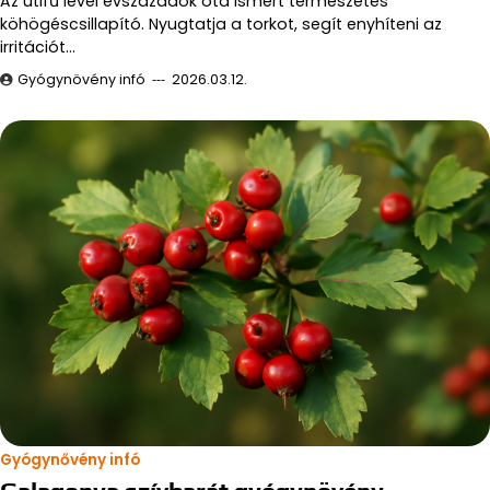
Az útifű levél évszázadok óta ismert természetes
köhögéscsillapító. Nyugtatja a torkot, segít enyhíteni az
irritációt…
Gyógynövény infó
2026.03.12.
Gyógynővény infó