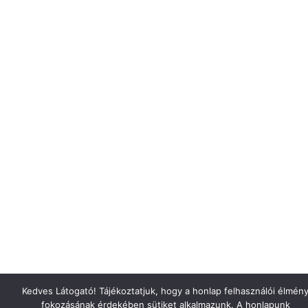
Kedves Látogató! Tájékoztatjuk, hogy a honlap felhasználói élmén
fokozásának érdekében sütiket alkalmazunk. A honlapunk