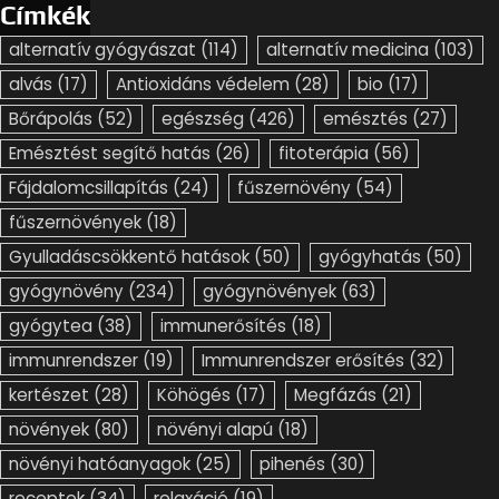
Címkék
alternatív gyógyászat
(114)
alternatív medicina
(103)
alvás
(17)
Antioxidáns védelem
(28)
bio
(17)
Bőrápolás
(52)
egészség
(426)
emésztés
(27)
Emésztést segítő hatás
(26)
fitoterápia
(56)
Fájdalomcsillapítás
(24)
fűszernövény
(54)
fűszernövények
(18)
Gyulladáscsökkentő hatások
(50)
gyógyhatás
(50)
gyógynövény
(234)
gyógynövények
(63)
gyógytea
(38)
immunerősítés
(18)
immunrendszer
(19)
Immunrendszer erősítés
(32)
kertészet
(28)
Köhögés
(17)
Megfázás
(21)
növények
(80)
növényi alapú
(18)
növényi hatóanyagok
(25)
pihenés
(30)
receptek
(34)
relaxáció
(19)