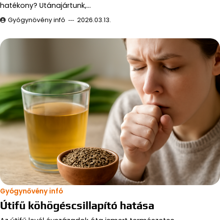
hatékony? Utánajártunk,…
Gyógynövény infó
2026.03.13.
Gyógynővény infó
Útifű köhögéscsillapító hatása