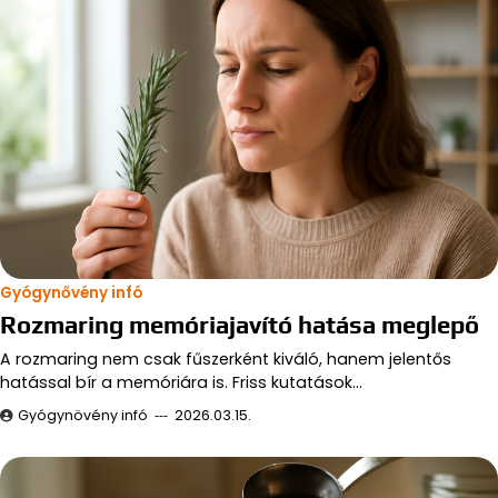
Gyógynővény infó
Rozmaring memóriajavító hatása meglepő
A rozmaring nem csak fűszerként kiváló, hanem jelentős
hatással bír a memóriára is. Friss kutatások…
Gyógynövény infó
2026.03.15.