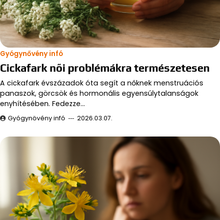
Gyógynővény infó
Cickafark női problémákra természetesen
A cickafark évszázadok óta segít a nőknek menstruációs
panaszok, görcsök és hormonális egyensúlytalanságok
enyhítésében. Fedezze…
Gyógynövény infó
2026.03.07.