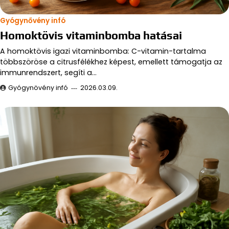
Gyógynővény infó
Homoktövis vitaminbomba hatásai
A homoktövis igazi vitaminbomba: C-vitamin-tartalma
többszöröse a citrusfélékhez képest, emellett támogatja az
immunrendszert, segíti a…
Gyógynövény infó
2026.03.09.