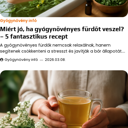
Gyógynővény infó
Miért jó, ha gyógynövényes fürdőt veszel?
– 5 fantasztikus recept
A gyógynövényes fürdők nemcsak relaxálnak, hanem
segítenek csökkenteni a stresszt és javítják a bőr állapotát.…
Gyógynövény infó
2026.03.08.