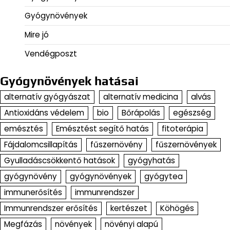
Gyógynövények
Mire jó
Vendégposzt
Gyógynövények hatásai
alternatív gyógyászat
alternatív medicina
alvás
Antioxidáns védelem
bio
Bőrápolás
egészség
emésztés
Emésztést segítő hatás
fitoterápia
Fájdalomcsillapítás
fűszernövény
fűszernövények
Gyulladáscsökkentő hatások
gyógyhatás
gyógynövény
gyógynövények
gyógytea
immunerősítés
immunrendszer
Immunrendszer erősítés
kertészet
Köhögés
Megfázás
növények
növényi alapú