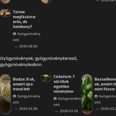
2026.08.0
Torma
megfázásra:
erős, de
hatékony?
Gyógynövény
infó
2026.08.06.
Gyógynövények, gyógynövénykereső,
gyógynövénylexikon.
Cickafark: 7
Bodza: 8 ok,
Bazsalikom:
női titok
amiért újra
ok, amiért 
egyetlen
trend lett
mint fűszer
növényben
Gyógynövény
Gyógynöv
Gyógynövény
infó
infó
infó
2026.03.28.
2026.03.
2026.03.26.