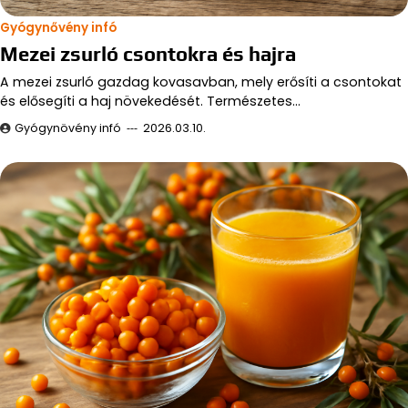
Gyógynővény infó
Mezei zsurló csontokra és hajra
A mezei zsurló gazdag kovasavban, mely erősíti a csontokat
és elősegíti a haj növekedését. Természetes…
Gyógynövény infó
2026.03.10.