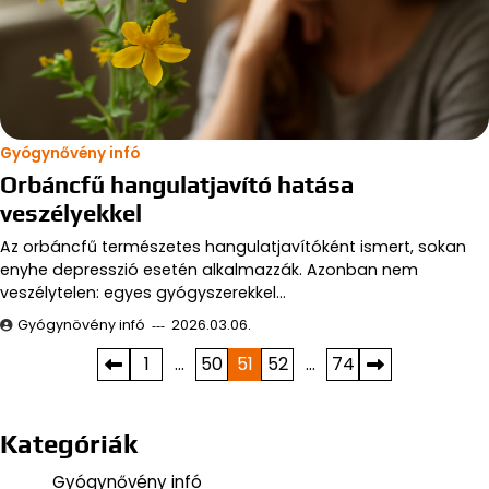
Gyógynővény infó
Orbáncfű hangulatjavító hatása
veszélyekkel
Az orbáncfű természetes hangulatjavítóként ismert, sokan
enyhe depresszió esetén alkalmazzák. Azonban nem
veszélytelen: egyes gyógyszerekkel…
Gyógynövény infó
2026.03.06.
Bejegyzések
1
…
50
51
52
…
74
lapozása
Kategóriák
Gyógynővény infó