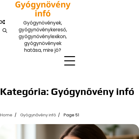
Gyógynövény
Skip
to
infó
content
Gyógynövények,
gyógynövénykereső,
gyógynövénylexikon,
gyógynövények
hatása, mire jó?
Kategória:
Gyógynővény infó
Home
Gyógynővény infó
Page 51