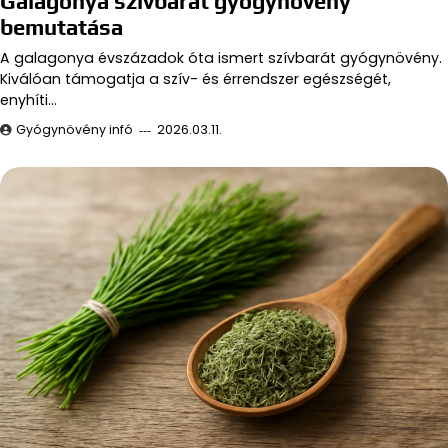
Galagonya szívbarát gyógynövény
bemutatása
A galagonya évszázadok óta ismert szívbarát gyógynövény.
Kiválóan támogatja a szív- és érrendszer egészségét,
enyhíti…
Gyógynövény infó
2026.03.11.