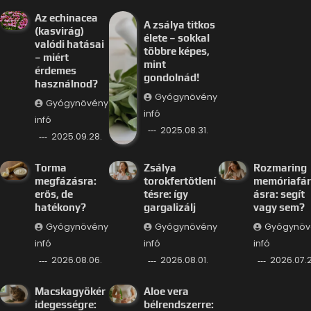
Az echinacea
A zsálya titkos
(kasvirág)
élete – sokkal
valódi hatásai
többre képes,
– miért
mint
érdemes
gondolnád!
használnod?
Gyógynövény
Gyógynövény
infó
infó
2025.08.31.
2025.09.28.
Torma
Zsálya
Rozmaring
megfázásra:
torokfertőtlení
memóriafá
erős, de
tésre: így
ásra: segít
hatékony?
gargalizálj
vagy sem?
Gyógynövény
Gyógynövény
Gyógynöv
infó
infó
infó
2026.08.06.
2026.08.01.
2026.07.2
Macskagyökér
Aloe vera
idegességre:
bélrendszerre: