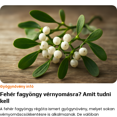
Gyógynővény infó
Fehér fagyöngy vérnyomásra? Amit tudni
kell
A fehér fagyöngy régóta ismert gyógynövény, melyet sokan
vérnyomáscsökkentésre is alkalmaznak. De valóban