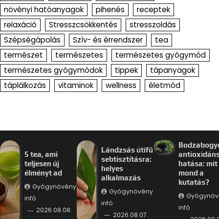
növényi hatóanyagok
pihenés
receptek
relaxáció
Stresszcsökkentés
stresszoldás
Szépségápolás
Szív- és érrendszer
tea
természet
természetes
természetes gyógymód
természetes gyógymódok
tippek
tápanyagok
táplálkozás
vitaminok
wellness
életmód
Bodzabogy
Lándzsás útifű
5 tea, ami
antioxidán
sebtisztításra:
teljesen új
hatása: mit
helyes
élményt ad
mond a
alkalmazás
kutatás?
Gyógynövény
Gyógynövény
Gyógynöv
infó
infó
infó
2026.08.08.
2026.08.07.