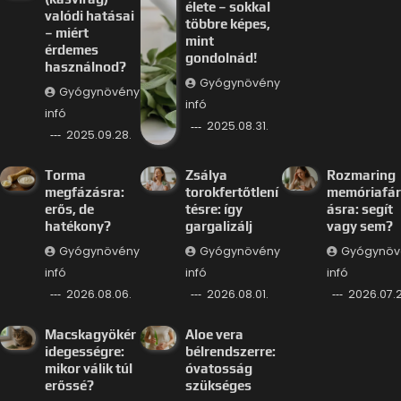
élete – sokkal
valódi hatásai
többre képes,
– miért
mint
érdemes
gondolnád!
használnod?
Gyógynövény
Gyógynövény
infó
infó
2025.08.31.
2025.09.28.
Torma
Zsálya
Rozmaring
megfázásra:
torokfertőtlení
memóriafá
erős, de
tésre: így
ásra: segít
hatékony?
gargalizálj
vagy sem?
Gyógynövény
Gyógynövény
Gyógynöv
infó
infó
infó
2026.08.06.
2026.08.01.
2026.07.2
Macskagyökér
Aloe vera
idegességre:
bélrendszerre:
mikor válik túl
óvatosság
erőssé?
szükséges