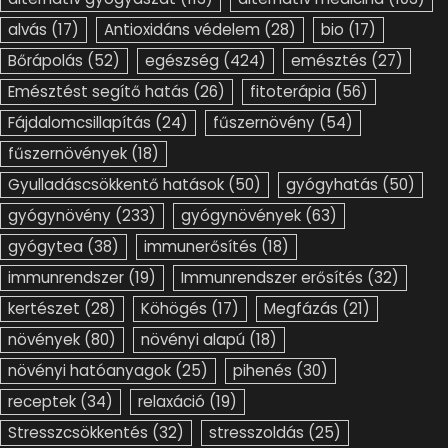
alvás
(17)
Antioxidáns védelem
(28)
bio
(17)
Bőrápolás
(52)
egészség
(424)
emésztés
(27)
Emésztést segítő hatás
(26)
fitoterápia
(56)
Fájdalomcsillapítás
(24)
fűszernövény
(54)
fűszernövények
(18)
Gyulladáscsökkentő hatások
(50)
gyógyhatás
(50)
gyógynövény
(233)
gyógynövények
(63)
gyógytea
(38)
immunerősítés
(18)
immunrendszer
(19)
Immunrendszer erősítés
(32)
kertészet
(28)
Köhögés
(17)
Megfázás
(21)
növények
(80)
növényi alapú
(18)
növényi hatóanyagok
(25)
pihenés
(30)
receptek
(34)
relaxáció
(19)
Stresszcsökkentés
(32)
stresszoldás
(25)