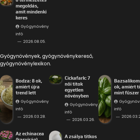
megoldás,
amit mindenki
keres
Gyógynövény
infó
2026.08.05.
Gyógynövények, gyógynövénykereső,
gyógynövénylexikon.
Cickafark: 7
Bodza: 8 ok,
Bazsalikom:
női titok
amiért újra
ok, amiért 
egyetlen
trend lett
mint fűszer
növényben
Gyógynövény
Gyógynöv
Gyógynövény
infó
infó
infó
2026.03.28.
2026.03.
2026.03.26.
Az echinacea
A zsálya titkos
(kasvirág)