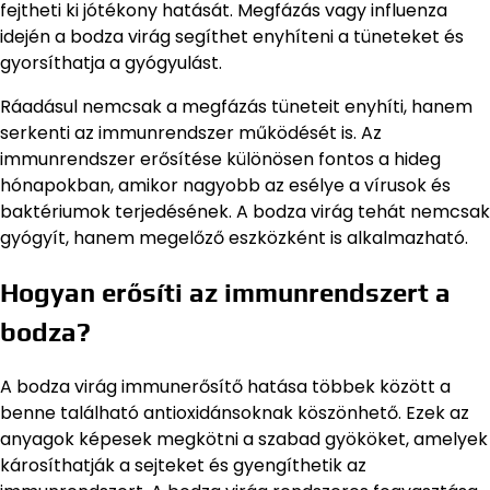
fejtheti ki jótékony hatását. Megfázás vagy influenza
idején a bodza virág segíthet enyhíteni a tüneteket és
gyorsíthatja a gyógyulást.
Ráadásul nemcsak a megfázás tüneteit enyhíti, hanem
serkenti az immunrendszer működését is. Az
immunrendszer erősítése különösen fontos a hideg
hónapokban, amikor nagyobb az esélye a vírusok és
baktériumok terjedésének. A bodza virág tehát nemcsak
gyógyít, hanem megelőző eszközként is alkalmazható.
Hogyan erősíti az immunrendszert a
bodza?
A bodza virág immunerősítő hatása többek között a
benne található antioxidánsoknak köszönhető. Ezek az
anyagok képesek megkötni a szabad gyököket, amelyek
károsíthatják a sejteket és gyengíthetik az