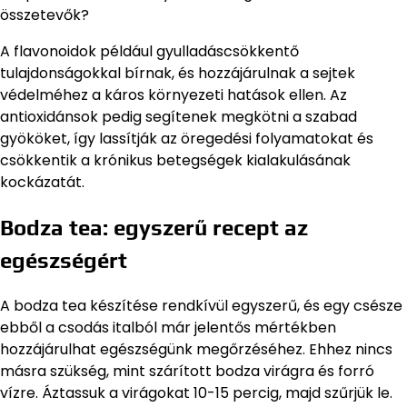
összetevők?
A flavonoidok például gyulladáscsökkentő
tulajdonságokkal bírnak, és hozzájárulnak a sejtek
védelméhez a káros környezeti hatások ellen. Az
antioxidánsok pedig segítenek megkötni a szabad
gyököket, így lassítják az öregedési folyamatokat és
csökkentik a krónikus betegségek kialakulásának
kockázatát.
Bodza tea: egyszerű recept az
egészségért
A bodza tea készítése rendkívül egyszerű, és egy csésze
ebből a csodás italból már jelentős mértékben
hozzájárulhat egészségünk megőrzéséhez. Ehhez nincs
másra szükség, mint szárított bodza virágra és forró
vízre. Áztassuk a virágokat 10-15 percig, majd szűrjük le.