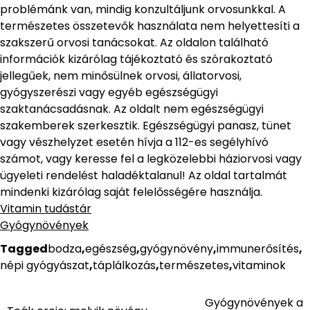
problémánk van, mindig konzultáljunk orvosunkkal. A
természetes összetevők használata nem helyettesíti a
szakszerű orvosi tanácsokat. Az oldalon található
információk kizárólag tájékoztató és szórakoztató
jellegűek, nem minősülnek orvosi, állatorvosi,
gyógyszerészi vagy egyéb egészségügyi
szaktanácsadásnak. Az oldalt nem egészségügyi
szakemberek szerkesztik. Egészségügyi panasz, tünet
vagy vészhelyzet esetén hívja a 112-es segélyhívó
számot, vagy keresse fel a legközelebbi háziorvosi vagy
ügyeleti rendelést haladéktalanul! Az oldal tartalmát
mindenki kizárólag saját felelősségére használja.
Vitamin tudástár
Gyógynövények
Tagged
bodza
,
egészség
,
gyógynövény
,
immunerősítés
,
népi gyógyászat
,
táplálkozás
,
természetes
,
vitaminok
Gyógynövények a
Bejegyzés