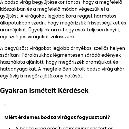
A bodza virág begyűjtésekor fontos, hogy a megfelelő
időszakban és a megfelelő módon végezzük el a
gyűjtést. A virágokat legjobb kora reggel, harmatos
állapotukban szedni, hogy megőrizzék frissességüket és
aromájukat. Ügyeljünk arra, hogy csak teljesen kinyílt,
egészséges virágokat válasszunk.
A begyűjtött virágokat legjobb árnyékos, szellős helyen
szárítani. Tárolásukhoz légmentesen záródó edények
használata ajánlott, hogy megőrizzék aromájukat és
hatóanyagaikat. A megfelelően tárolt bodza virág akár
egy évig is megőrzi jótékony hatását.
Gyakran Ismételt Kérdések
Miért érdemes bodza virágot fogyasztani?
A bodza virág erősíti az immunrendszert és