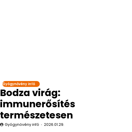
Gyógynővény infó
Bodza virág:
immunerősítés
természetesen
Gyógynövény infó
2026.01.29.