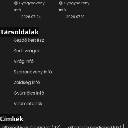
Gyógynövény
Gyógynövény
infó
infó
2026.07.24.
2026.07.19.
Társoldalak
Kezdő kertész
Kerti virágok
Virág infó
Szobanövény infó
Zöldség infó
Gyümölcs infó
Vitaminfajták
Címkék
alternatív gyógyászat
(113)
alternatív medicina
(103)