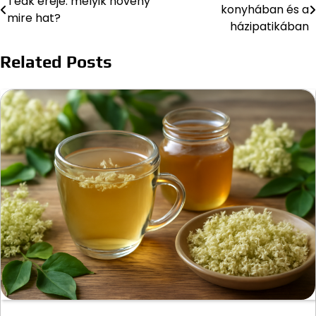
Teák ereje: melyik növény
konyhában és a
mire hat?
navigáció
házipatikában
Related Posts