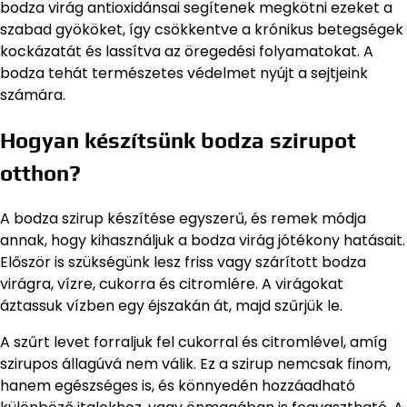
bodza virág antioxidánsai segítenek megkötni ezeket a
szabad gyököket, így csökkentve a krónikus betegségek
kockázatát és lassítva az öregedési folyamatokat. A
bodza tehát természetes védelmet nyújt a sejtjeink
számára.
Hogyan készítsünk bodza szirupot
otthon?
A bodza szirup készítése egyszerű, és remek módja
annak, hogy kihasználjuk a bodza virág jótékony hatásait.
Először is szükségünk lesz friss vagy szárított bodza
virágra, vízre, cukorra és citromlére. A virágokat
áztassuk vízben egy éjszakán át, majd szűrjük le.
A szűrt levet forraljuk fel cukorral és citromlével, amíg
szirupos állagúvá nem válik. Ez a szirup nemcsak finom,
hanem egészséges is, és könnyedén hozzáadható