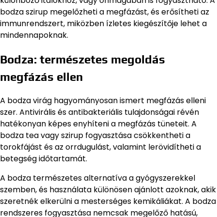
különböző italokhoz, vagy önmagában is fogyasztható. A
bodza szirup megelőzheti a megfázást, és erősítheti az
immunrendszert, miközben ízletes kiegészítője lehet a
mindennapoknak.
Bodza: természetes megoldás
megfázás ellen
A bodza virág hagyományosan ismert megfázás elleni
szer. Antivirális és antibakteriális tulajdonságai révén
hatékonyan képes enyhíteni a megfázás tüneteit. A
bodza tea vagy szirup fogyasztása csökkentheti a
torokfájást és az orrdugulást, valamint lerövidítheti a
betegség időtartamát.
A bodza természetes alternatíva a gyógyszerekkel
szemben, és használata különösen ajánlott azoknak, akik
szeretnék elkerülni a mesterséges kemikáliákat. A bodza
rendszeres fogyasztása nemcsak megelőző hatású,