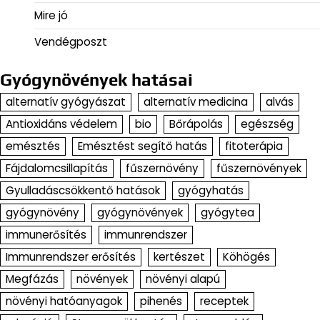
Mire jó
Vendégposzt
Gyógynövények hatásai
alternatív gyógyászat
alternatív medicina
alvás
Antioxidáns védelem
bio
Bőrápolás
egészség
emésztés
Emésztést segítő hatás
fitoterápia
Fájdalomcsillapítás
fűszernövény
fűszernövények
Gyulladáscsökkentő hatások
gyógyhatás
gyógynövény
gyógynövények
gyógytea
immunerősítés
immunrendszer
Immunrendszer erősítés
kertészet
Köhögés
Megfázás
növények
növényi alapú
növényi hatóanyagok
pihenés
receptek