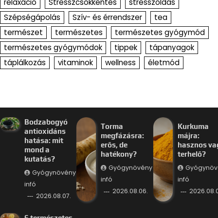
relaxáció
Stresszcsökkentés
stresszoldás
Szépségápolás
Szív- és érrendszer
tea
természet
természetes
természetes gyógymód
természetes gyógymódok
tippek
tápanyagok
táplálkozás
vitaminok
wellness
életmód
Bodzabogyó
Torma
Kurkuma
antioxidáns
megfázásra:
májra:
hatása: mit
erős, de
hasznos va
mond a
hatékony?
terhelő?
kutatás?
Gyógynövény
Gyógynöv
Gyógynövény
infó
infó
infó
2026.08.06.
2026.08.
2026.08.07.
6 természetes