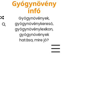
Gyógynövény
Skip
to
infó
content
Gyógynövények,
gyógynövénykereső,
gyógynövénylexikon,
gyógynövények
hatása, mire jó?