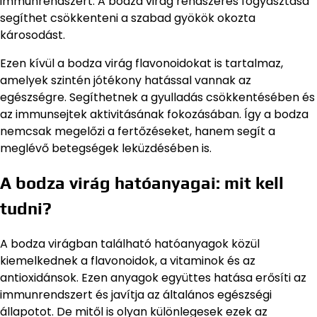
immunrendszert. A bodza virág rendszeres fogyasztása
segíthet csökkenteni a szabad gyökök okozta
károsodást.
Ezen kívül a bodza virág flavonoidokat is tartalmaz,
amelyek szintén jótékony hatással vannak az
egészségre. Segíthetnek a gyulladás csökkentésében és
az immunsejtek aktivitásának fokozásában. Így a bodza
nemcsak megelőzi a fertőzéseket, hanem segít a
meglévő betegségek leküzdésében is.
A bodza virág hatóanyagai: mit kell
tudni?
A bodza virágban található hatóanyagok közül
kiemelkednek a flavonoidok, a vitaminok és az
antioxidánsok. Ezen anyagok együttes hatása erősíti az
immunrendszert és javítja az általános egészségi
állapotot. De mitől is olyan különlegesek ezek az