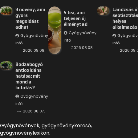
9 növény, ami
Lándzsás út
5 tea, ami
gyors
sebtisztítás
teljesen új
megoldást
helyes
élményt ad
adhat
alkalmazás
Gyógynövény
Gyógynövény
Gyógynöv
infó
infó
infó
2026.08.08.
2026.08.08.
2026.08.0
Bodzabogyó
antioxidáns
hatása: mit
mond a
kutatás?
Gyógynövény
infó
2026.08.07.
Gyógynövények, gyógynövénykereső,
gyógynövénylexikon.