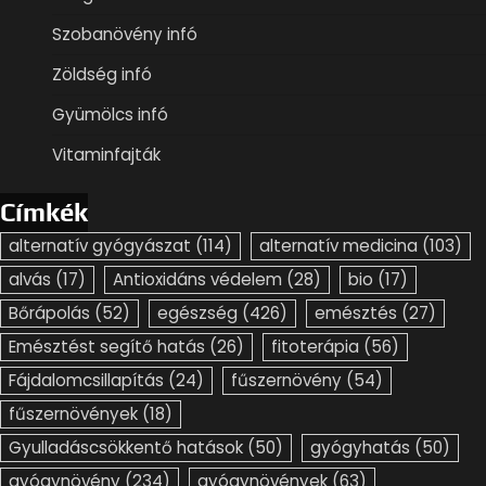
Szobanövény infó
Zöldség infó
Gyümölcs infó
Vitaminfajták
Címkék
alternatív gyógyászat
(114)
alternatív medicina
(103)
alvás
(17)
Antioxidáns védelem
(28)
bio
(17)
Bőrápolás
(52)
egészség
(426)
emésztés
(27)
Emésztést segítő hatás
(26)
fitoterápia
(56)
Fájdalomcsillapítás
(24)
fűszernövény
(54)
fűszernövények
(18)
Gyulladáscsökkentő hatások
(50)
gyógyhatás
(50)
gyógynövény
(234)
gyógynövények
(63)