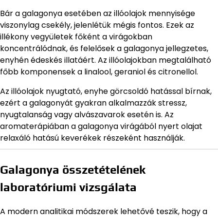
Bár a galagonya esetében az illóolajok mennyisége
viszonylag csekély, jelenlétük mégis fontos. Ezek az
illékony vegyületek főként a virágokban
koncentrálódnak, és felelősek a galagonya jellegzetes,
enyhén édeskés illatáért. Az illóolajokban megtalálható
főbb komponensek a linalool, geraniol és citronellol.
Az illóolajok nyugtató, enyhe görcsoldó hatással bírnak,
ezért a galagonyát gyakran alkalmazzák stressz,
nyugtalanság vagy alvászavarok esetén is. Az
aromaterápiában a galagonya virágából nyert olajat
relaxáló hatású keverékek részeként használják.
Galagonya összetételének
laboratóriumi vizsgálata
A modern analitikai módszerek lehetővé teszik, hogy a