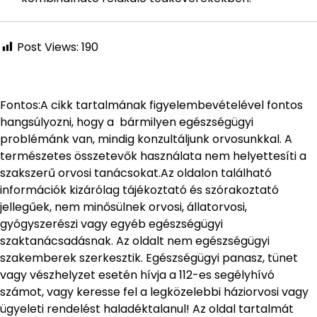
Post Views:
190
Fontos:A cikk tartalmának figyelembevételével fontos
hangsúlyozni, hogy a bármilyen egészségügyi
problémánk van, mindig konzultáljunk orvosunkkal. A
természetes összetevők használata nem helyettesíti a
szakszerű orvosi tanácsokat.Az oldalon található
információk kizárólag tájékoztató és szórakoztató
jellegűek, nem minősülnek orvosi, állatorvosi,
gyógyszerészi vagy egyéb egészségügyi
szaktanácsadásnak. Az oldalt nem egészségügyi
szakemberek szerkesztik. Egészségügyi panasz, tünet
vagy vészhelyzet esetén hívja a 112-es segélyhívó
számot, vagy keresse fel a legközelebbi háziorvosi vagy
ügyeleti rendelést haladéktalanul! Az oldal tartalmát