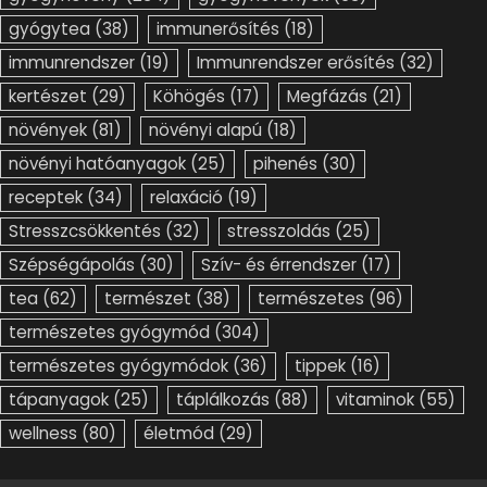
gyógytea
(38)
immunerősítés
(18)
immunrendszer
(19)
Immunrendszer erősítés
(32)
kertészet
(29)
Köhögés
(17)
Megfázás
(21)
növények
(81)
növényi alapú
(18)
növényi hatóanyagok
(25)
pihenés
(30)
receptek
(34)
relaxáció
(19)
Stresszcsökkentés
(32)
stresszoldás
(25)
Szépségápolás
(30)
Szív- és érrendszer
(17)
tea
(62)
természet
(38)
természetes
(96)
természetes gyógymód
(304)
természetes gyógymódok
(36)
tippek
(16)
tápanyagok
(25)
táplálkozás
(88)
vitaminok
(55)
wellness
(80)
életmód
(29)