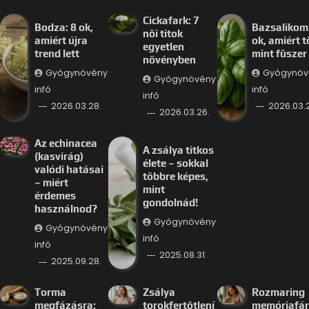
Cickafark: 7
Bodza: 8 ok,
Bazsalikom:
női titok
amiért újra
ok, amiért 
egyetlen
trend lett
mint fűszer
növényben
Gyógynövény
Gyógynöv
Gyógynövény
infó
infó
infó
2026.03.28.
2026.03.
2026.03.26.
Az echinacea
A zsálya titkos
(kasvirág)
élete – sokkal
valódi hatásai
többre képes,
– miért
mint
érdemes
gondolnád!
használnod?
Gyógynövény
Gyógynövény
infó
infó
2025.08.31.
2025.09.28.
Torma
Zsálya
Rozmaring
megfázásra:
torokfertőtlení
memóriafá