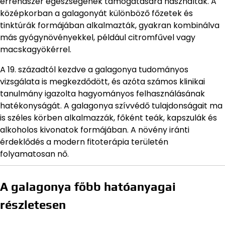
érrendszer egészségének támogatására használták. A
középkorban a galagonyát különböző főzetek és
tinktúrák formájában alkalmazták, gyakran kombinálva
más gyógynövényekkel, például citromfűvel vagy
macskagyökérrel.
A 19. századtól kezdve a galagonya tudományos
vizsgálata is megkezdődött, és azóta számos klinikai
tanulmány igazolta hagyományos felhasználásának
hatékonyságát. A galagonya szívvédő tulajdonságait ma
is széles körben alkalmazzák, főként teák, kapszulák és
alkoholos kivonatok formájában. A növény iránti
érdeklődés a modern fitoterápia területén
folyamatosan nő.
A galagonya főbb hatóanyagai
részletesen