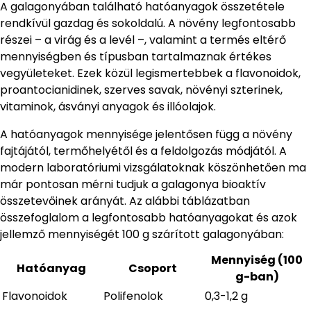
A galagonyában található hatóanyagok összetétele
rendkívül gazdag és sokoldalú. A növény legfontosabb
részei – a virág és a levél –, valamint a termés eltérő
mennyiségben és típusban tartalmaznak értékes
vegyületeket. Ezek közül legismertebbek a flavonoidok,
proantocianidinek, szerves savak, növényi szterinek,
vitaminok, ásványi anyagok és illóolajok.
A hatóanyagok mennyisége jelentősen függ a növény
fajtájától, termőhelyétől és a feldolgozás módjától. A
modern laboratóriumi vizsgálatoknak köszönhetően ma
már pontosan mérni tudjuk a galagonya bioaktív
összetevőinek arányát. Az alábbi táblázatban
összefoglalom a legfontosabb hatóanyagokat és azok
jellemző mennyiségét 100 g szárított galagonyában:
Mennyiség (100
Hatóanyag
Csoport
g-ban)
Flavonoidok
Polifenolok
0,3-1,2 g