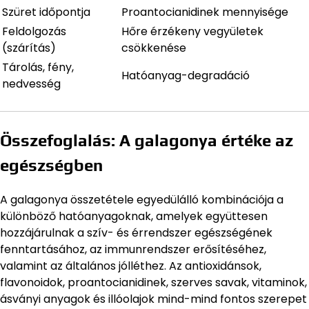
Szüret időpontja
Proantocianidinek mennyisége
Feldolgozás
Hőre érzékeny vegyületek
(szárítás)
csökkenése
Tárolás, fény,
Hatóanyag-degradáció
nedvesség
Összefoglalás: A galagonya értéke az
egészségben
A galagonya összetétele egyedülálló kombinációja a
különböző hatóanyagoknak, amelyek együttesen
hozzájárulnak a szív- és érrendszer egészségének
fenntartásához, az immunrendszer erősítéséhez,
valamint az általános jólléthez. Az antioxidánsok,
flavonoidok, proantocianidinek, szerves savak, vitaminok,
ásványi anyagok és illóolajok mind-mind fontos szerepet