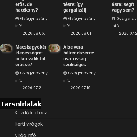
erős, de
tésre: így
ásra: segít
hatékony?
gargalizálj
vagy sem?
Gyógynövény
Gyógynövény
Gyógynöv
infó
infó
infó
2026.08.06.
2026.08.01.
2026.07.2
Macskagyökér
Aloe vera
idegességre:
bélrendszerre:
mikor válik túl
óvatosság
erőssé?
szükséges
Gyógynövény
Gyógynövény
infó
infó
2026.07.24.
2026.07.19.
Társoldalak
Kezdő kertész
Kerti virágok
Virág infó