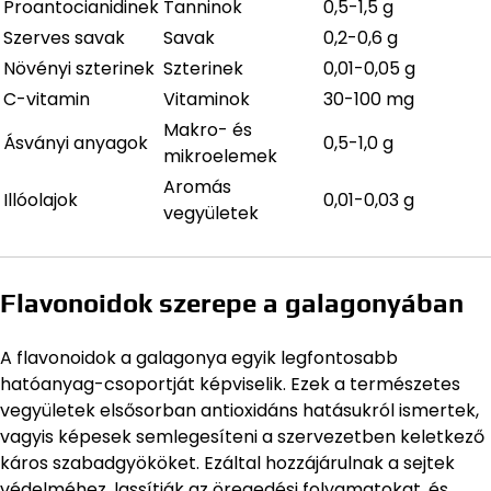
Proantocianidinek
Tanninok
0,5-1,5 g
Szerves savak
Savak
0,2-0,6 g
Növényi szterinek
Szterinek
0,01-0,05 g
C-vitamin
Vitaminok
30-100 mg
Makro- és
Ásványi anyagok
0,5-1,0 g
mikroelemek
Aromás
Illóolajok
0,01-0,03 g
vegyületek
Flavonoidok szerepe a galagonyában
A flavonoidok a galagonya egyik legfontosabb
hatóanyag-csoportját képviselik. Ezek a természetes
vegyületek elsősorban antioxidáns hatásukról ismertek,
vagyis képesek semlegesíteni a szervezetben keletkező
káros szabadgyököket. Ezáltal hozzájárulnak a sejtek
védelméhez, lassítják az öregedési folyamatokat, és