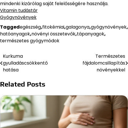
mindenki kizárólag saját felelősségére használja.
Vitamin tudástár
Gyógynövények
Tagged
egészség
,
fitokémiai
,
galagonya
,
gyógynövények
,
hatóanyagok
,
növényi összetevők
,
tápanyagok
,
természetes gyógymódok
Kurkuma
Természetes
Bejegyzés
gyulladáscsökkentő
fájdalomcsillapítás
navigáció
hatása
növényekkel
Related Posts