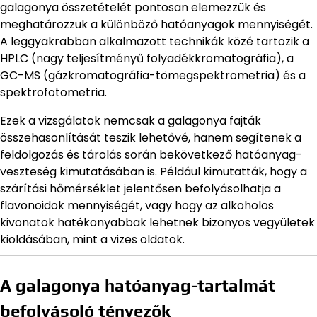
galagonya összetételét pontosan elemezzük és
meghatározzuk a különböző hatóanyagok mennyiségét.
A leggyakrabban alkalmazott technikák közé tartozik a
HPLC (nagy teljesítményű folyadékkromatográfia), a
GC-MS (gázkromatográfia-tömegspektrometria) és a
spektrofotometria.
Ezek a vizsgálatok nemcsak a galagonya fajták
összehasonlítását teszik lehetővé, hanem segítenek a
feldolgozás és tárolás során bekövetkező hatóanyag-
veszteség kimutatásában is. Például kimutatták, hogy a
szárítási hőmérséklet jelentősen befolyásolhatja a
flavonoidok mennyiségét, vagy hogy az alkoholos
kivonatok hatékonyabbak lehetnek bizonyos vegyületek
kioldásában, mint a vizes oldatok.
A galagonya hatóanyag-tartalmát
befolyásoló tényezők