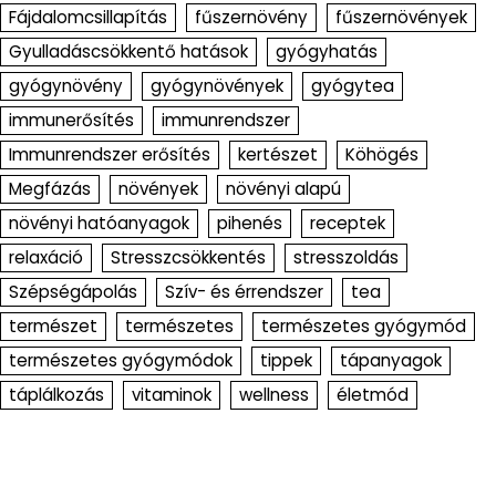
Fájdalomcsillapítás
fűszernövény
fűszernövények
Gyulladáscsökkentő hatások
gyógyhatás
gyógynövény
gyógynövények
gyógytea
immunerősítés
immunrendszer
Immunrendszer erősítés
kertészet
Köhögés
Megfázás
növények
növényi alapú
növényi hatóanyagok
pihenés
receptek
relaxáció
Stresszcsökkentés
stresszoldás
Szépségápolás
Szív- és érrendszer
tea
természet
természetes
természetes gyógymód
természetes gyógymódok
tippek
tápanyagok
táplálkozás
vitaminok
wellness
életmód