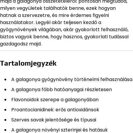
majd a galagonya összetételéről: pontosan megtudod,
milyen vegyületek találhatók benne, ezek hogyan
hatnak a szervezetre, és mire érdemes figyelni
használatakor. Legyél akár teljesen kezdő a
gyógynövények világában, akár gyakorlott felhasználó,
biztos vagyok benne, hogy hasznos, gyakorlati tudással
gazdagodsz majd.
Tartalomjegyzék
A galagonya gyógynövény történelmi felhasználása
A galagonya főbb hatóanyagai részletesen
Flavonoidok szerepe a galagonyában
Proantocianidinek: erős antioxidánsok
Szerves savak jelentősége és típusai
A galagonya növényi szterinjei és hatásuk