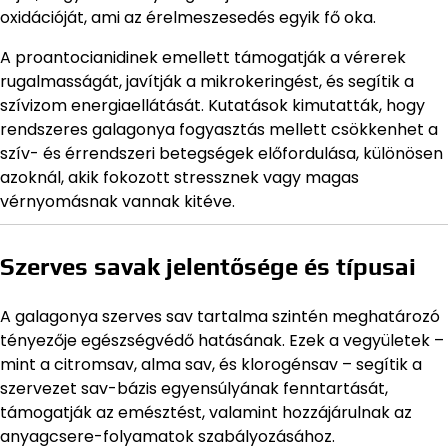
oxidációját, ami az érelmeszesedés egyik fő oka.
A proantocianidinek emellett támogatják a vérerek
rugalmasságát, javítják a mikrokeringést, és segítik a
szívizom energiaellátását. Kutatások kimutatták, hogy
rendszeres galagonya fogyasztás mellett csökkenhet a
szív- és érrendszeri betegségek előfordulása, különösen
azoknál, akik fokozott stressznek vagy magas
vérnyomásnak vannak kitéve.
Szerves savak jelentősége és típusai
A galagonya szerves sav tartalma szintén meghatározó
tényezője egészségvédő hatásának. Ezek a vegyületek –
mint a citromsav, alma sav, és klorogénsav – segítik a
szervezet sav-bázis egyensúlyának fenntartását,
támogatják az emésztést, valamint hozzájárulnak az
anyagcsere-folyamatok szabályozásához.