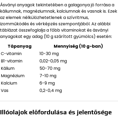
Ásványi anyagok tekintetében a galagonya jó forrása a
káliumnak, magnéziumnak, kalciumnak és vasnak is. Ezek
az elemek nélkülözhetetlenek a szívritmus,
izomműködés és vérképzés szempontjából. Az alábbi
táblázat összefoglalja a főbb vitaminokat és ásványi
anyagokat egy adag (10 g szárított gyümölcs) esetén:
Tápanyag
Mennyiség (10 g-ban)
C-vitamin
10-30 mg
B1-vitamin
0,02-0,05 mg
Kálium
50-70 mg
Magnézium
7-10 mg
Kalcium
6-9 mg
Vas
0,2-0,4 mg
Illóolajok előfordulása és jelentősége