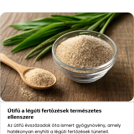
Útifű a légúti fertőzések természetes
ellenszere
Az útifű évszázadok óta ismert gyógynövény, amely
hatékonyan enyhíti a légúti fertőzések tüneteit.