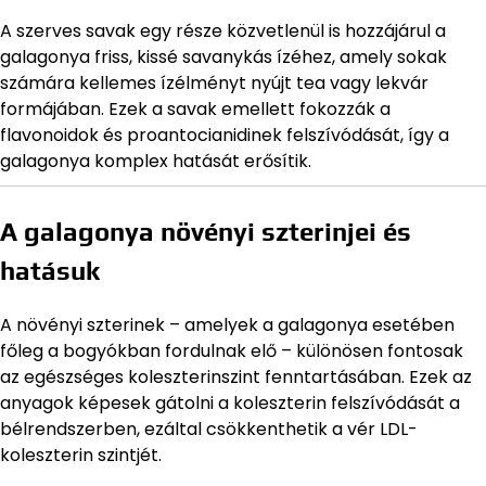
A szerves savak egy része közvetlenül is hozzájárul a
galagonya friss, kissé savanykás ízéhez, amely sokak
számára kellemes ízélményt nyújt tea vagy lekvár
formájában. Ezek a savak emellett fokozzák a
flavonoidok és proantocianidinek felszívódását, így a
galagonya komplex hatását erősítik.
A galagonya növényi szterinjei és
hatásuk
A növényi szterinek – amelyek a galagonya esetében
főleg a bogyókban fordulnak elő – különösen fontosak
az egészséges koleszterinszint fenntartásában. Ezek az
anyagok képesek gátolni a koleszterin felszívódását a
bélrendszerben, ezáltal csökkenthetik a vér LDL-
koleszterin szintjét.