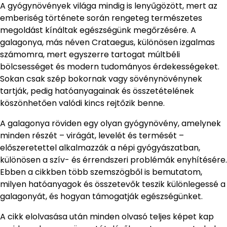
A gyógynövények világa mindig is lenyűgözött, mert az
emberiség története során rengeteg természetes
megoldást kínáltak egészségünk megőrzésére. A
galagonya, más néven Crataegus, különösen izgalmas
számomra, mert egyszerre tartogat múltbéli
bölcsességet és modern tudományos érdekességeket.
Sokan csak szép bokornak vagy sövénynövénynek
tartják, pedig hatóanyagainak és összetételének
köszönhetően valódi kincs rejtőzik benne.
A galagonya röviden egy olyan gyógynövény, amelynek
minden részét – virágát, levelét és termését –
előszeretettel alkalmazzák a népi gyógyászatban,
különösen a szív- és érrendszeri problémák enyhítésére.
Ebben a cikkben több szemszögből is bemutatom,
milyen hatóanyagok és összetevők teszik különlegessé a
galagonyát, és hogyan támogatják egészségünket.
A cikk elolvasása után minden olvasó teljes képet kap