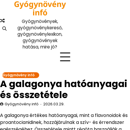
Gyógynövény
Skip
to
infó
content
Gyógynövények,
gyógynövénykereső,
gyógynövénylexikon,
gyógynövények
hatása, mire jó?
Gyógynővény infó
A galagonya hatóanyagai
és összetétele
Gyógynövény infó
2026.03.29.
A galagonya értékes hatóanyagai, mint a flavonoidok és
proantocianidinek, hozzájárulnak a szív- és érrendszer
egészségéhez. Összetétele miatt régóta használják a