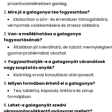
proantocianidinekben gazdag.
Mire jó a galagonya tea fogyasztása?
Elsősorban a szív- és érrendszer támogatására,
vérnyomás csökkentésére és stressz oldására.
Van-e mellékhatása a galagonya
fogyasztásának?
Általában jól tolerálható, de túlzott mennyiségben
gyomorproblémákat okozhat.
Fogyaszthatják-e a galagonyát várandósok
vagy szoptatós anyák?
Kizárólag orvosi konzultáció után javasolt.
Milyen formában érhető el a galagonya?
Tea, tabletta, kapszula, tinktúra és szirup
formájában.
Lehet-e galagonyát szedni
vérnyomáscsökkentő gyógyszer mellett?