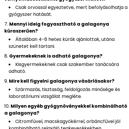
Csak orvossal egyeztetve, mert befolyásolhatja a
gyógyszer hatását.
Mennyi ideig fogyasztható a galagonya
kúraszerűen?
Általában 4-6 hetes kúrák ajánlottak, utána
szünetet kell tartani.
Gyermekeknek is adható galagonya?
Kisgyermekeknek csak szakember tanácsára
adható.
Mire kell figyelni galagonya vásárlásakor?
Származás, tisztaság, feldolgozás minősége és
laboratóriumi vizsgálat megléte.
Milyen egyéb gyógynövényekkel kombinálható
a galagonya?
Citromfűvel, macskagyökérrel, orbáncfűvel jól
kombinálható relaxáló teakeverékekben.