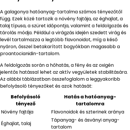
A galagonya hatóanyag-tartalma számos tényezőtől
függ. Ezek közé tartozik a növény fajtája, az éghajlat, a
talaj típusa, a szüret időpontja, valamint a feldolgozás és
tárolás módja. Például a virágzás idején szedett virág és
levél tartalmazza a legtöbb flavonoidot, míg a késő
nyáron, ősszel betakarított bogyókban magasabb a
proantocianidin-tartalom.
A feldolgozás során a hőhatás, a fény és az oxigén
jelentős hatással lehet az aktív vegyületek stabilitására.
Az alábbi táblázatban összefoglalom a leggyakoribb
befolyásoló tényezőket és azok hatását:
Befolyásoló
Hatás a hatóanyag-
tényező
tartalomra
Növény fajtája
Flavonoidok és szterinek aránya
Tápanyag- és ásványi anyag-
Éghajlat, talaj
tartalom