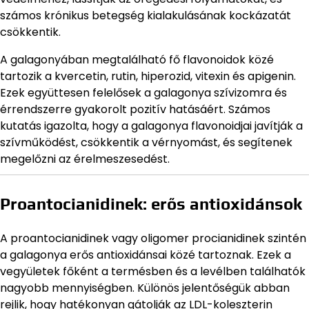
számos krónikus betegség kialakulásának kockázatát
csökkentik.
A galagonyában megtalálható fő flavonoidok közé
tartozik a kvercetin, rutin, hiperozid, vitexin és apigenin.
Ezek együttesen felelősek a galagonya szívizomra és
érrendszerre gyakorolt pozitív hatásáért. Számos
kutatás igazolta, hogy a galagonya flavonoidjai javítják a
szívműködést, csökkentik a vérnyomást, és segítenek
megelőzni az érelmeszesedést.
Proantocianidinek: erős antioxidánsok
A proantocianidinek vagy oligomer procianidinek szintén
a galagonya erős antioxidánsai közé tartoznak. Ezek a
vegyületek főként a termésben és a levélben találhatók
nagyobb mennyiségben. Különös jelentőségük abban
rejlik, hogy hatékonyan gátolják az LDL-koleszterin