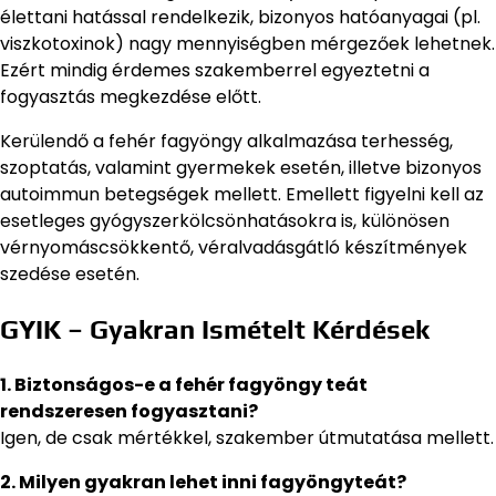
élettani hatással rendelkezik, bizonyos hatóanyagai (pl.
viszkotoxinok) nagy mennyiségben mérgezőek lehetnek.
Ezért mindig érdemes szakemberrel egyeztetni a
fogyasztás megkezdése előtt.
Kerülendő a fehér fagyöngy alkalmazása terhesség,
szoptatás, valamint gyermekek esetén, illetve bizonyos
autoimmun betegségek mellett. Emellett figyelni kell az
esetleges gyógyszerkölcsönhatásokra is, különösen
vérnyomáscsökkentő, véralvadásgátló készítmények
szedése esetén.
GYIK – Gyakran Ismételt Kérdések
1. Biztonságos-e a fehér fagyöngy teát
rendszeresen fogyasztani?
Igen, de csak mértékkel, szakember útmutatása mellett.
2. Milyen gyakran lehet inni fagyöngyteát?