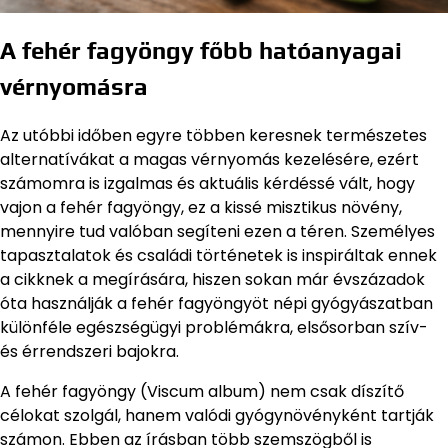
A fehér fagyöngy főbb hatóanyagai
vérnyomásra
Az utóbbi időben egyre többen keresnek természetes
alternatívákat a magas vérnyomás kezelésére, ezért
számomra is izgalmas és aktuális kérdéssé vált, hogy
vajon a fehér fagyöngy, ez a kissé misztikus növény,
mennyire tud valóban segíteni ezen a téren. Személyes
tapasztalatok és családi történetek is inspiráltak ennek
a cikknek a megírására, hiszen sokan már évszázadok
óta használják a fehér fagyöngyöt népi gyógyászatban
különféle egészségügyi problémákra, elsősorban szív-
és érrendszeri bajokra.
A fehér fagyöngy (Viscum album) nem csak díszítő
célokat szolgál, hanem valódi gyógynövényként tartják
számon. Ebben az írásban több szemszögből is