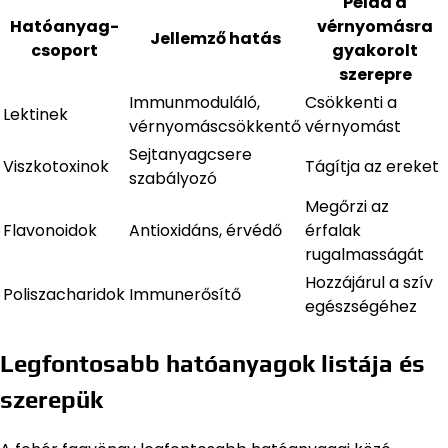
Példa a
Hatóanyag-
vérnyomásra
Jellemző hatás
csoport
gyakorolt
szerepre
Immunmoduláló,
Csökkenti a
Lektinek
vérnyomáscsökkentő
vérnyomást
Sejtanyagcsere
Viszkotoxinok
Tágítja az ereket
szabályozó
Megőrzi az
Flavonoidok
Antioxidáns, érvédő
érfalak
rugalmasságát
Hozzájárul a szív
Poliszacharidok
Immunerősítő
egészségéhez
Legfontosabb hatóanyagok listája és
szerepük