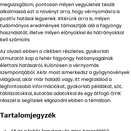
megvizsgálom, pontosan milyen vegyületek teszik
alkalmassá ezt a növényt arra, hogy vérnyomásra is
pozitív hatásai legyenek. Kitérünk arra is, milyen
tudományos eredmények támasztják alá a fagyöngy
használatát, illetve milyen előnyökkel és hátrányokkal
kell számolni.
Az olvasó ebben a cikkben részletes, gyakorlati
útmutatót kap a fehér fagyöngy hatóanyagainak
élettani hatásairól, különösen a vérnyomás
szempontjából. Akár most ismerkedsz a gyógynövények
világával, akár már haladó vagy, itt megtalálod a
legfontosabb információkat, gyakorlati példákat, sőt,
táblázatokkal, kutatási adatokkal és egy átfogó GYIK
résszel is segítelek eligazodni ebben a témában.
Tartalomjegyzék