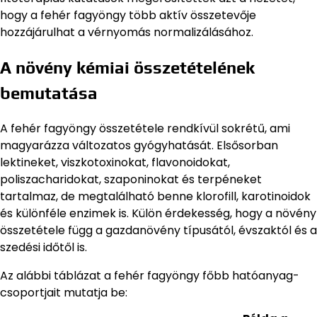
hogy a fehér fagyöngy több aktív összetevője
hozzájárulhat a vérnyomás normalizálásához.
A növény kémiai összetételének
bemutatása
A fehér fagyöngy összetétele rendkívül sokrétű, ami
magyarázza változatos gyógyhatását. Elsősorban
lektineket, viszkotoxinokat, flavonoidokat,
poliszacharidokat, szaponinokat és terpéneket
tartalmaz, de megtalálható benne klorofill, karotinoidok
és különféle enzimek is. Külön érdekesség, hogy a növény
összetétele függ a gazdanövény típusától, évszaktól és a
szedési időtől is.
Az alábbi táblázat a fehér fagyöngy főbb hatóanyag-
csoportjait mutatja be: