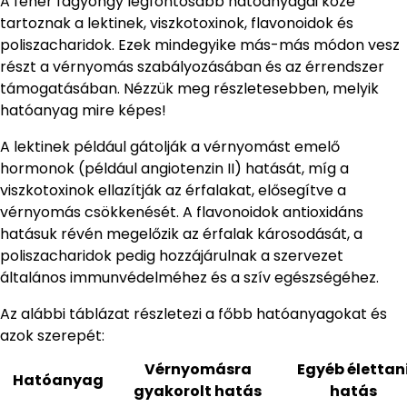
A fehér fagyöngy legfontosabb hatóanyagai közé
tartoznak a lektinek, viszkotoxinok, flavonoidok és
poliszacharidok. Ezek mindegyike más-más módon vesz
részt a vérnyomás szabályozásában és az érrendszer
támogatásában. Nézzük meg részletesebben, melyik
hatóanyag mire képes!
A lektinek például gátolják a vérnyomást emelő
hormonok (például angiotenzin II) hatását, míg a
viszkotoxinok ellazítják az érfalakat, elősegítve a
vérnyomás csökkenését. A flavonoidok antioxidáns
hatásuk révén megelőzik az érfalak károsodását, a
poliszacharidok pedig hozzájárulnak a szervezet
általános immunvédelméhez és a szív egészségéhez.
Az alábbi táblázat részletezi a főbb hatóanyagokat és
azok szerepét:
Vérnyomásra
Egyéb élettan
Hatóanyag
gyakorolt hatás
hatás