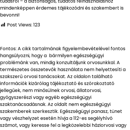
tudásról – a biztonságos, tudatos felhasználáshoz
mindenképpen érdemes tájékozódni és szakembert is
bevonni!
Post Views:
123
Fontos: A cikk tartalmának figyelembevételével fontos
hangsúlyozni, hogy a bármilyen egészségügyi
problémánk van, mindig konzultáljunk orvosunkkal. A
természetes összetevők használata nem helyettesíti a
szakszerű orvosi tanácsokat. Az oldalon található
információk kizárólag tájékoztató és szórakoztató
jellegűek, nem minősülnek orvosi, állatorvosi,
gyógyszerészi vagy egyéb egészségügyi
szaktanácsadásnak. Az oldalt nem egészségügyi
szakemberek szerkesztik. Egészségügyi panasz, tünet
vagy vészhelyzet esetén hívja a 112-es segélyhívó
számot, vagy keresse fel a legközelebbi háziorvosi vagy