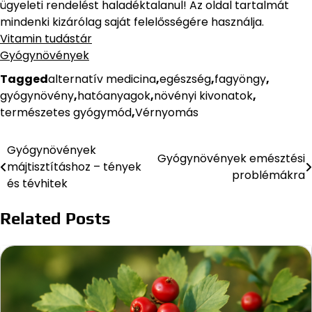
ügyeleti rendelést haladéktalanul! Az oldal tartalmát
mindenki kizárólag saját felelősségére használja.
Vitamin tudástár
Gyógynövények
Tagged
alternatív medicina
,
egészség
,
fagyöngy
,
gyógynövény
,
hatóanyagok
,
növényi kivonatok
,
természetes gyógymód
,
Vérnyomás
Gyógynövények
Bejegyzés
Gyógynövények emésztési
májtisztításhoz – tények
problémákra
navigáció
és tévhitek
Related Posts