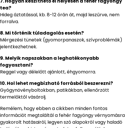
7. Hogyan készíthető el helyesen a fehér fagyöngy
tea?
Hideg áztatással, kb. 8-12 órán át, majd leszűrve, nem
forralva.
8. Mi történik túladagolás esetén?
Mérgezési tünetek (gyomorpanaszok, szívproblémák)
jelentkezhetnek.
9. Melyik napszakban a leghatékonyabb
fogyasztani?
Reggel vagy délelőtt ajánlott, éhgyomorra.
10. Hol lehet megbízható forrásból beszerezni?
Gyógynövényboltokban, patikákban, ellenőrzött
termelőktől vásárolj.
Remélem, hogy ebben a cikkben minden fontos
információt megtaláltál a fehér fagyöngy vérnyomásra
gyakorolt hatásairól, legyen szó alapokról vagy haladó