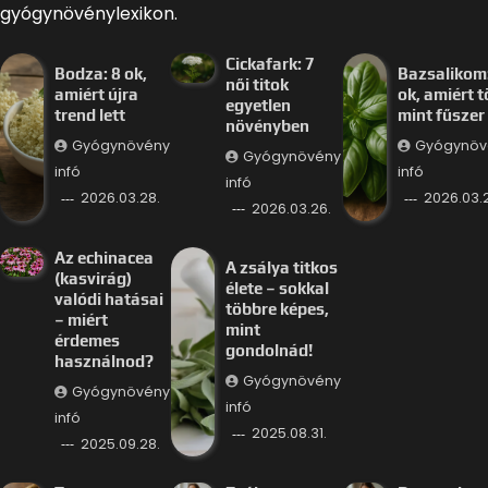
gyógynövénylexikon.
Cickafark: 7
Bodza: 8 ok,
Bazsalikom:
női titok
amiért újra
ok, amiért 
egyetlen
trend lett
mint fűszer
növényben
Gyógynövény
Gyógynöv
Gyógynövény
infó
infó
infó
2026.03.28.
2026.03.
2026.03.26.
Az echinacea
A zsálya titkos
(kasvirág)
élete – sokkal
valódi hatásai
többre képes,
– miért
mint
érdemes
gondolnád!
használnod?
Gyógynövény
Gyógynövény
infó
infó
2025.08.31.
2025.09.28.