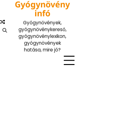
Gyógynövény
Skip
to
infó
content
Gyógynövények,
gyógynövénykereső,
gyógynövénylexikon,
gyógynövények
hatása, mire jó?