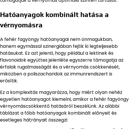
támogatják a vérnyomás optimális szinten tartását.
Hatóanyagok kombinált hatása a
vérnyomásra
A fehér fagyöngy hatóanyagai nem önmagukban,
hanem egymással szinergiában fejtik ki legteljesebb
hatásukat. Ez azt jelenti, hogy például a lektinek és
flavonoidok együttes jelenléte egyszerre támogatja az
érfalak rugalmasságát és a vérnyomás csökkenését,
miközben a poliszacharidok az immunrendszert is
erősítik.
Ez a komplexitás magyarázza, hogy miért olyan nehéz
egyetlen hatóanyagot kiemelni, amikor a fehér fagyöngy
vérnyomáscsökkentő hatásáról beszélünk. Az alábbi
táblázat a főbb hatóanyagok kombinált előnyeit és
esetleges hátrányait összegzi: