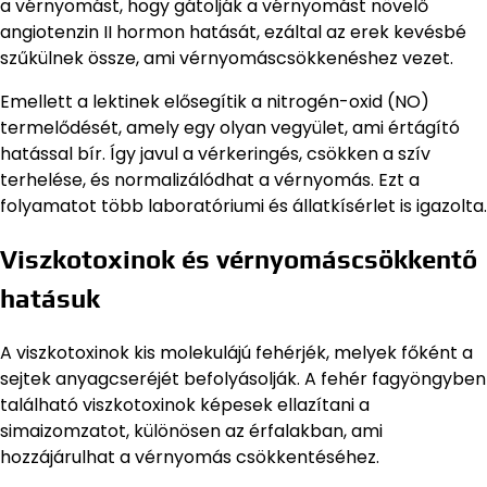
a vérnyomást, hogy gátolják a vérnyomást növelő
angiotenzin II hormon hatását, ezáltal az erek kevésbé
szűkülnek össze, ami vérnyomáscsökkenéshez vezet.
Emellett a lektinek elősegítik a nitrogén-oxid (NO)
termelődését, amely egy olyan vegyület, ami értágító
hatással bír. Így javul a vérkeringés, csökken a szív
terhelése, és normalizálódhat a vérnyomás. Ezt a
folyamatot több laboratóriumi és állatkísérlet is igazolta.
Viszkotoxinok és vérnyomáscsökkentő
hatásuk
A viszkotoxinok kis molekulájú fehérjék, melyek főként a
sejtek anyagcseréjét befolyásolják. A fehér fagyöngyben
található viszkotoxinok képesek ellazítani a
simaizomzatot, különösen az érfalakban, ami
hozzájárulhat a vérnyomás csökkentéséhez.