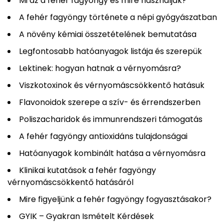
Mi az a fehér fagyöngy és mire használják?
A fehér fagyöngy története a népi gyógyászatban
A növény kémiai összetételének bemutatása
Legfontosabb hatóanyagok listája és szerepük
Lektinek: hogyan hatnak a vérnyomásra?
Viszkotoxinok és vérnyomáscsökkentő hatásuk
Flavonoidok szerepe a szív- és érrendszerben
Poliszacharidok és immunrendszeri támogatás
A fehér fagyöngy antioxidáns tulajdonságai
Hatóanyagok kombinált hatása a vérnyomásra
Klinikai kutatások a fehér fagyöngy
vérnyomáscsökkentő hatásáról
Mire figyeljünk a fehér fagyöngy fogyasztásakor?
GYIK – Gyakran Ismételt Kérdések