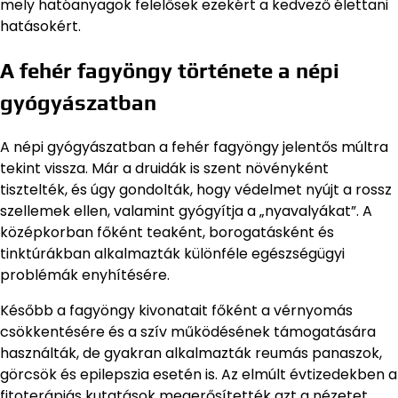
mely hatóanyagok felelősek ezekért a kedvező élettani
hatásokért.
A fehér fagyöngy története a népi
gyógyászatban
A népi gyógyászatban a fehér fagyöngy jelentős múltra
tekint vissza. Már a druidák is szent növényként
tisztelték, és úgy gondolták, hogy védelmet nyújt a rossz
szellemek ellen, valamint gyógyítja a „nyavalyákat”. A
középkorban főként teaként, borogatásként és
tinktúrákban alkalmazták különféle egészségügyi
problémák enyhítésére.
Később a fagyöngy kivonatait főként a vérnyomás
csökkentésére és a szív működésének támogatására
használták, de gyakran alkalmazták reumás panaszok,
görcsök és epilepszia esetén is. Az elmúlt évtizedekben a
fitoterápiás kutatások megerősítették azt a nézetet,