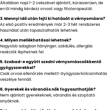
Általában napi 1-2 csészével ajánlott, kúraszerűen, de
erről mindig kérdezz orvost vagy fitoterapeutát.
3. Mennyi idő után fejti ki hatását a vérnyomásra?
Az első pozitív eredmények már 2-3 hét rendszeres
használat után tapasztalhatók lehetnek.
4. Milyen mellékhatásai lehetnek?
Nagyobb adagban hányinger, szédülés, allergiás
reakciók léphetnek fel.
5. Szabad-e együtt szedni vérnyomáscsökkentő
gyógyszerekkel?
Csak orvosi ellenőrzés mellett! Gyógyszerkölcsönhatás
veszélye fennáll.
6. Gyerekek és várandós nők fogyaszthatják?
Nem ajánlott gyerekeknek, várandós és szoptató
anyáknak.