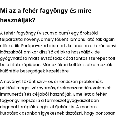
Mi az a fehér fagyöngy és mire
használják?
A fehér fagyöngy (Viscum album) egy örökzöld,
félparazita növény, amely főként lombhullató fák ágain
élősködik. Európa-szerte ismert, különösen a karácsonyi
időszakból, amikor díszítő célokra használják, de
gyógyhatása miatt évszázadok óta fontos szerepet tölt
be a fitoterápiában. Már az ókori kelták is alkalmazták
különféle betegségek kezelésére.
A növényt főként szív- és érrendszeri problémák,
például magas vérnyomás, érelmeszesedés, valamint
immunerősítés céljából használják. Emellett a fehér
fagyöngy népszerű a természetgyógyászatban
daganatterápiák kiegészítőjeként is. A modern
kutatások azonban igyekeznek tisztázni, hogy pontosan