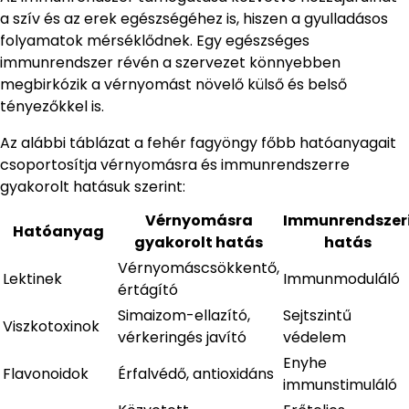
a szív és az erek egészségéhez is, hiszen a gyulladásos
folyamatok mérséklődnek. Egy egészséges
immunrendszer révén a szervezet könnyebben
megbirkózik a vérnyomást növelő külső és belső
tényezőkkel is.
Az alábbi táblázat a fehér fagyöngy főbb hatóanyagait
csoportosítja vérnyomásra és immunrendszerre
gyakorolt hatásuk szerint:
Vérnyomásra
Immunrendszer
Hatóanyag
gyakorolt hatás
hatás
Vérnyomáscsökkentő,
Lektinek
Immunmoduláló
értágító
Simaizom-ellazító,
Sejtszintű
Viszkotoxinok
vérkeringés javító
védelem
Enyhe
Flavonoidok
Érfalvédő, antioxidáns
immunstimuláló