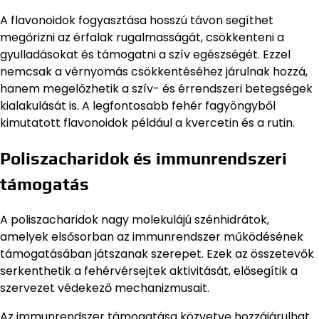
A flavonoidok fogyasztása hosszú távon segíthet
megőrizni az érfalak rugalmasságát, csökkenteni a
gyulladásokat és támogatni a szív egészségét. Ezzel
nemcsak a vérnyomás csökkentéséhez járulnak hozzá,
hanem megelőzhetik a szív- és érrendszeri betegségek
kialakulását is. A legfontosabb fehér fagyöngyből
kimutatott flavonoidok például a kvercetin és a rutin.
Poliszacharidok és immunrendszeri
támogatás
A poliszacharidok nagy molekulájú szénhidrátok,
amelyek elsősorban az immunrendszer működésének
támogatásában játszanak szerepet. Ezek az összetevők
serkenthetik a fehérvérsejtek aktivitását, elősegítik a
szervezet védekező mechanizmusait.
Az immunrendszer támogatása közvetve hozzájárulhat