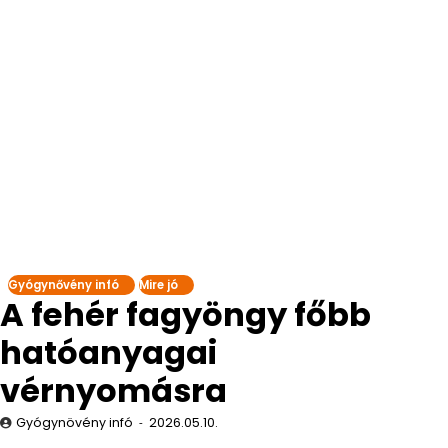
Gyógynővény infó
Mire jó
A fehér fagyöngy főbb
hatóanyagai
vérnyomásra
Gyógynövény infó
2026.05.10.