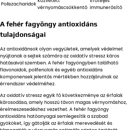
Közvetett
Erőteljes
Poliszacharidok
vérnyomáscsökkentő
immunerősítő
A fehér fagyöngy antioxidáns
tulajdonságai
Az antioxidánsok olyan vegyületek, amelyek védelmet
nyújtanak a sejtek számára az oxidatív stressz káros
hatásaival szemben. A fehér fagyöngyben található
flavonoidok, polifenolok és egyéb antioxidáns
komponensek jelentős mértékben hozzájárulnak az
érrendszer védelméhez.
Az oxidatív stressz egyik fő következménye az érfalak
károsodása, amely hosszú távon magas vérnyomáshoz,
érelmeszesedéshez vezethet. A fehér fagyöngy
antioxidáns hatóanyagai semlegesítik a szabad
gyököket, így gátolják az érfalak merevedését és