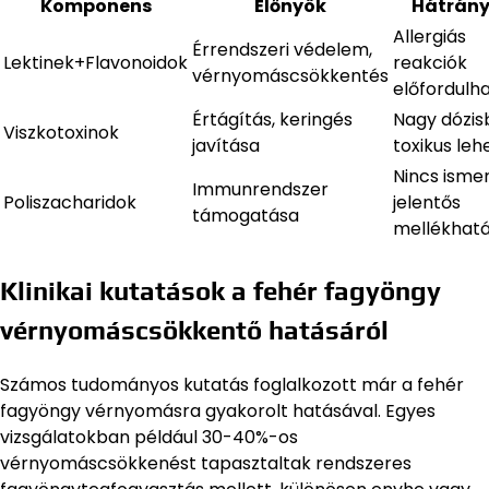
Komponens
Előnyök
Hátrán
Allergiás
Érrendszeri védelem,
Lektinek+Flavonoidok
reakciók
vérnyomáscsökkentés
előfordulh
Értágítás, keringés
Nagy dózis
Viszkotoxinok
javítása
toxikus leh
Nincs isme
Immunrendszer
Poliszacharidok
jelentős
támogatása
mellékhat
Klinikai kutatások a fehér fagyöngy
vérnyomáscsökkentő hatásáról
Számos tudományos kutatás foglalkozott már a fehér
fagyöngy vérnyomásra gyakorolt hatásával. Egyes
vizsgálatokban például 30-40%-os
vérnyomáscsökkenést tapasztaltak rendszeres