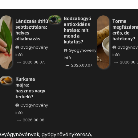
Bodzabogyó
Lándzsás útifű
Torma
antioxidáns
sebtisztításra:
megfázásra
hatása: mit
helyes
erős, de
mond a
alkalmazás
hatékony?
kutatás?
Gyógynövény
Gyógynöv
Gyógynövény
infó
infó
infó
2026.08.07.
2026.08.
2026.08.07.
Kurkuma
májra:
hasznos vagy
terhelő?
Gyógynövény
infó
2026.08.06.
Gyógynövények, gyógynövénykereső,