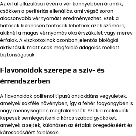
Az érfal ellazulása révén a vér könnyebben áramlik,
csökken a perifériás ellenállás, ami végső soron
alacsonyabb vérnyomást eredményezhet. Ezek a
hatások különösen fontosak lehetnek azok számára,
akiknél a magas vérnyomás oka érszűkület vagy merev
érfalak. A viszkotoxinok azonban jelentős biológiai
aktivitásuk miatt csak megfelelő adagolás mellett
biztonságosak.
Flavonoidok szerepe a szív- és
érrendszerben
A flavonoidok polifenol típusú antioxidáns vegyületek,
amelyek sokféle növényben, így a fehér fagyöngyben is
nagy mennyiségben megtalálhatók. Ezek a molekulák
képesek semlegesíteni a káros szabad gyököket,
amelyek a sejtek, különösen az érfalak öregedéséért és
károsodásáért felelősek.