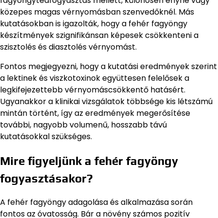
fagyöngyteafogyasztás mellett, különösen enyhe vagy
közepes magas vérnyomásban szenvedőknél. Más
kutatásokban is igazolták, hogy a fehér fagyöngy
készítmények szignifikánsan képesek csökkenteni a
szisztolés és diasztolés vérnyomást.
Fontos megjegyezni, hogy a kutatási eredmények szerint
a lektinek és viszkotoxinok együttesen felelősek a
legkifejezettebb vérnyomáscsökkentő hatásért.
Ugyanakkor a klinikai vizsgálatok többsége kis létszámú
mintán történt, így az eredmények megerősítése
további, nagyobb volumenű, hosszabb távú
kutatásokkal szükséges.
Mire figyeljünk a fehér fagyöngy
fogyasztásakor?
A fehér fagyöngy adagolása és alkalmazása során
fontos az óvatosság. Bár a növény számos pozitív