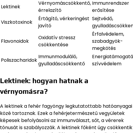
Vérnyomáscsökkentő,
Immunrendszer
Lektinek
érrelazító
erősítése
Értágító, vérkeringést
Sejtvédő,
Viszkotoxinok
javító
gyulladáscsökke
Érfalvédelem,
Oxidatív stressz
Flavonoidok
szabadgyök-
csökkentése
megkötés
Immunmoduláló,
Energiatámogatá
Poliszacharidok
gyulladáscsökkentő
szívvédelem
Lektinek: hogyan hatnak a
vérnyomásra?
A lektinek a fehér fagyöngy legkutatottabb hatóanyagai
közé tartoznak. Ezek a fehérjetermészetű vegyületek
képesek befolyásolni az immunválaszt, sőt, a vérerek
tónusát is szabályozzák. A lektinek főként úgy csökkentik