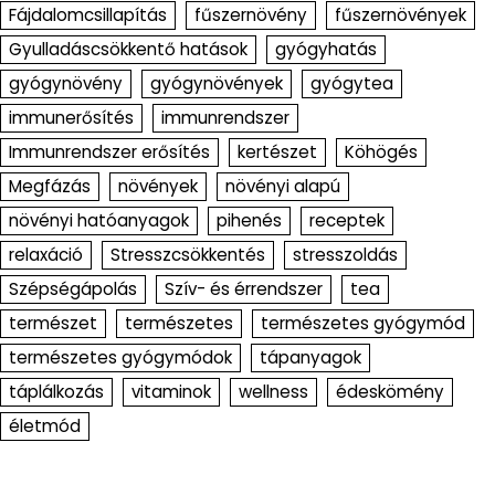
Fájdalomcsillapítás
fűszernövény
fűszernövények
Gyulladáscsökkentő hatások
gyógyhatás
gyógynövény
gyógynövények
gyógytea
immunerősítés
immunrendszer
Immunrendszer erősítés
kertészet
Köhögés
Megfázás
növények
növényi alapú
növényi hatóanyagok
pihenés
receptek
relaxáció
Stresszcsökkentés
stresszoldás
Szépségápolás
Szív- és érrendszer
tea
természet
természetes
természetes gyógymód
természetes gyógymódok
tápanyagok
táplálkozás
vitaminok
wellness
édeskömény
életmód