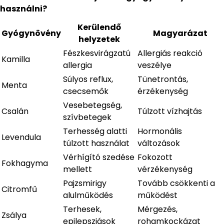
használni?
Kerülendő
Gyógynövény
Magyarázat
helyzetek
Fészkesvirágzatú
Allergiás reakció
Kamilla
allergia
veszélye
Súlyos reflux,
Tünetrontás,
Menta
csecsemők
érzékenység
Vesebetegség,
Csalán
Túlzott vízhajtás
szívbetegek
Terhesség alatti
Hormonális
Levendula
túlzott használat
változások
Vérhígító szedése
Fokozott
Fokhagyma
mellett
vérzékenység
Pajzsmirigy
Tovább csökkenti a
Citromfű
alulműködés
működést
Terhesek,
Mérgezés,
Zsálya
epilepsziások
rohamkockázat