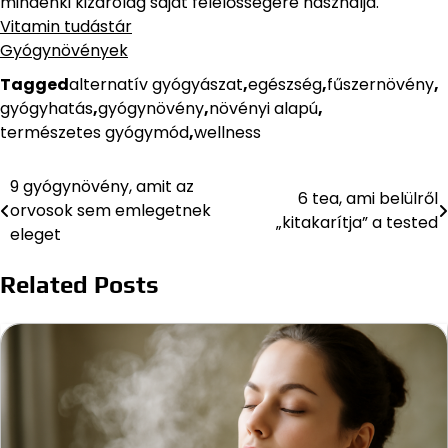
mindenki kizárólag saját felelősségére használja.
Vitamin tudástár
Gyógynövények
Tagged
alternatív gyógyászat
,
egészség
,
fűszernövény
,
gyógyhatás
,
gyógynövény
,
növényi alapú
,
természetes gyógymód
,
wellness
9 gyógynövény, amit az
Bejegyzés
6 tea, ami belülről
orvosok sem emlegetnek
„kitakarítja” a tested
navigáció
eleget
Related Posts