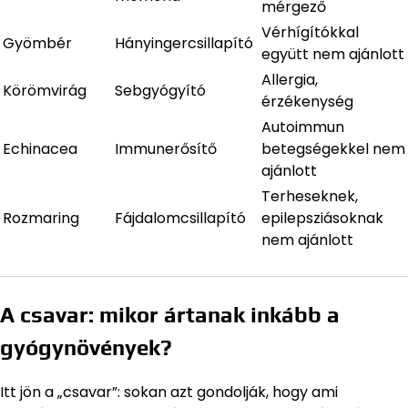
mérgező
Vérhígítókkal
Gyömbér
Hányingercsillapító
együtt nem ajánlott
Allergia,
Körömvirág
Sebgyógyító
érzékenység
Autoimmun
Echinacea
Immunerősítő
betegségekkel nem
ajánlott
Terheseknek,
Rozmaring
Fájdalomcsillapító
epilepsziásoknak
nem ajánlott
A csavar: mikor ártanak inkább a
gyógynövények?
Itt jön a „csavar”: sokan azt gondolják, hogy ami