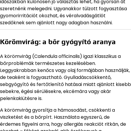
időszakban különösen jó választás lehet, ha gyorsan át
szeretnénk melegedni. Ugyanakkor túlzott fogyasztása
gyomorirritációt okozhat, és véralvadásgátlót
szedőknek sem ajánlott nagy adagban használni.
Körömvirág: a bőr gyógyító aranya
A körömvirág (Calendula officinalis) igazi klasszikus a
bőrproblémák természetes kezelésében.
Leggyakrabban kenőcs vagy olaj formájában használják,
de teaként is fogyasztható. Gyulladáscsökkentő,
sebgyógyító és fertőtlenítő hatásai miatt ajánlott kisebb
sebekre, égési sérülésekre, ekcémára vagy akár
pelenkakiütésre is.
A körömvirág gyorsítja a hámosodást, csökkenti a
viszketést és a bőrpírt. Használata egyszerű, de
érdemes figyelni arra, hogy allergiás reakciót ritkán, de