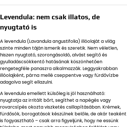
Levendula: nem csak illatos, de
nyugtató is
A levendula (Lavandula angustifolia) illóolaját a világ
szinte minden táján ismerik és szeretik. Nem véletlen,
hiszen nyugtató, szorongásoldó, alvást segítő és
gyulladáscsökkentő hatásának köszönhetően
rengetegféle panaszra alkalmazzák. Leggyakrabban
illóolajként, párna mellé cseppentve vagy fürdővízbe
adagolva segít ellazulni.
A levendula emellett külsőleg is jól használható:
nyugtatja az irritált bőrt, segíthet a napégés vagy
rovarcsípés okozta viszketés csillapításában. Krémek,
fürdősók, borogatások készülnek belőle, de akár teaként
is fogyasztható – csak arra figyeljünk, hogy ne essünk