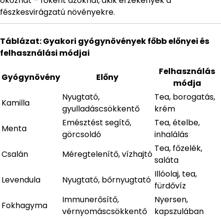
okozhat – főként azoknál, akik érzékenyek a
fészkesvirágzatú növényekre.
Táblázat: Gyakori gyógynövények főbb előnyei és
felhasználási módjai
Felhasználás
Gyógynövény
Előny
módja
Nyugtató,
Tea, borogatás,
Kamilla
gyulladáscsökkentő
krém
Emésztést segítő,
Tea, ételbe,
Menta
görcsoldó
inhalálás
Tea, főzelék,
Csalán
Méregtelenítő, vízhajtó
saláta
Illóolaj, tea,
Levendula
Nyugtató, bőrnyugtató
fürdővíz
Immunerősítő,
Nyersen,
Fokhagyma
vérnyomáscsökkentő
kapszulában