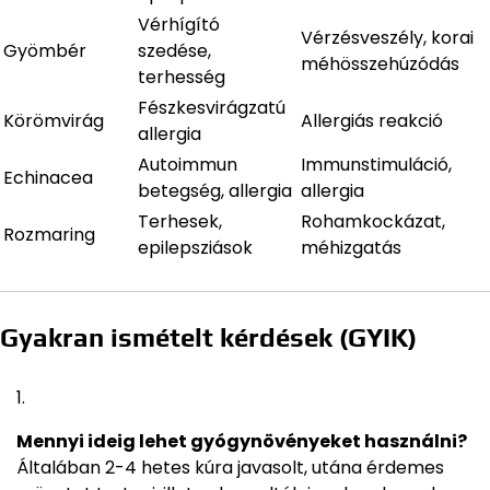
Vérhígító
Vérzésveszély, korai
Gyömbér
szedése,
méhösszehúzódás
terhesség
Fészkesvirágzatú
Körömvirág
Allergiás reakció
allergia
Autoimmun
Immunstimuláció,
Echinacea
betegség, allergia
allergia
Terhesek,
Rohamkockázat,
Rozmaring
epilepsziások
méhizgatás
Gyakran ismételt kérdések (GYIK)
Mennyi ideig lehet gyógynövényeket használni?
Általában 2-4 hetes kúra javasolt, utána érdemes