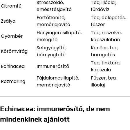
Stresszoldó,
Tea, illóolaj,
Citromfű
emésztésjavító
fürdővíz
Fertőtlenítő,
Tea, öblögetés,
Zsálya
memóriajavító
fűszer
Hányingercsillapító,
Tea, reszelve,
Gyömbér
melegítő
kapszulában
Sebgyógyító,
Kenőcs, tea,
Körömvirág
bőrnyugtató
borogatás
Tea, tinktúra,
Echinacea
Immunerősítő
kapszula
Fájdalomcsillapító,
Fűszer, tea,
Rozmaring
memóriajavító
illóolaj
Echinacea: immunerősítő, de nem
mindenkinek ajánlott