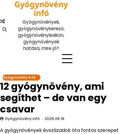
Gyógynövény
Skip
to
infó
content
Gyógynövények,
gyógynövénykereső,
gyógynövénylexikon,
gyógynövények
hatása, mire jó?
Gyógynővény infó
12 gyógynövény, ami
segíthet – de van egy
csavar
Gyógynövény infó
2026.06.18.
A gyógynövények évszázadok óta fontos szerepet