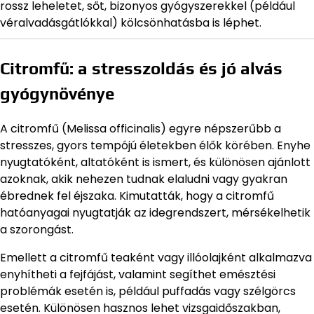
rossz leheletet, sőt, bizonyos gyógyszerekkel (például
véralvadásgátlókkal) kölcsönhatásba is léphet.
Citromfű: a stresszoldás és jó alvás
gyógynövénye
A citromfű (Melissa officinalis) egyre népszerűbb a
stresszes, gyors tempójú életekben élők körében. Enyhe
nyugtatóként, altatóként is ismert, és különösen ajánlott
azoknak, akik nehezen tudnak elaludni vagy gyakran
ébrednek fel éjszaka. Kimutatták, hogy a citromfű
hatóanyagai nyugtatják az idegrendszert, mérsékelhetik
a szorongást.
Emellett a citromfű teaként vagy illóolajként alkalmazva
enyhítheti a fejfájást, valamint segíthet emésztési
problémák esetén is, például puffadás vagy szélgörcs
esetén. Különösen hasznos lehet vizsgaidőszakban,