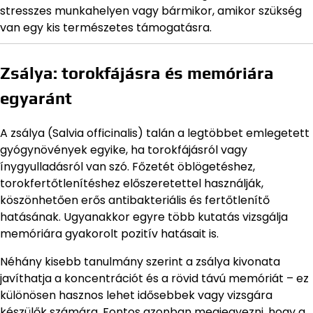
stresszes munkahelyen vagy bármikor, amikor szükség
van egy kis természetes támogatásra.
Zsálya: torokfájásra és memóriára
egyaránt
A zsálya (Salvia officinalis) talán a legtöbbet emlegetett
gyógynövények egyike, ha torokfájásról vagy
ínygyulladásról van szó. Főzetét öblögetéshez,
torokfertőtlenítéshez előszeretettel használják,
köszönhetően erős antibakteriális és fertőtlenítő
hatásának. Ugyanakkor egyre több kutatás vizsgálja
memóriára gyakorolt pozitív hatásait is.
Néhány kisebb tanulmány szerint a zsálya kivonata
javíthatja a koncentrációt és a rövid távú memóriát – ez
különösen hasznos lehet idősebbek vagy vizsgára
készülők számára. Fontos azonban megjegyezni, hogy a