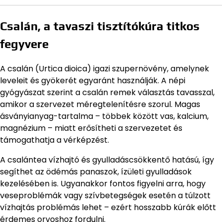
Csalán, a tavaszi tisztítókúra titkos
fegyvere
A csalán (Urtica dioica) igazi szupernövény, amelynek
leveleit és gyökerét egyaránt használják. A népi
gyógyászat szerint a csalán remek választás tavasszal,
amikor a szervezet méregtelenítésre szorul. Magas
ásványianyag-tartalma – többek között vas, kalcium,
magnézium – miatt erősítheti a szervezetet és
támogathatja a vérképzést.
A csalántea vízhajtó és gyulladáscsökkentő hatású, így
segíthet az ödémás panaszok, ízületi gyulladások
kezelésében is. Ugyanakkor fontos figyelni arra, hogy
veseproblémák vagy szívbetegségek esetén a túlzott
vízhajtás problémás lehet – ezért hosszabb kúrák előtt
érdemes orvoshoz fordulni.