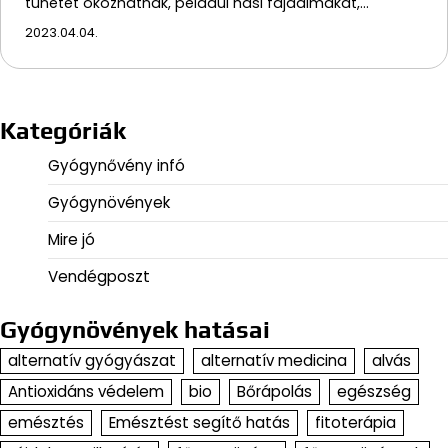
tünetet okozhatnak, például hasi fájdalmakat,…
2023.04.04.
Kategóriák
Gyógynővény infó
Gyógynövények
Mire jó
Vendégposzt
Gyógynövények hatásai
alternatív gyógyászat
alternatív medicina
alvás
Antioxidáns védelem
bio
Bőrápolás
egészség
emésztés
Emésztést segítő hatás
fitoterápia