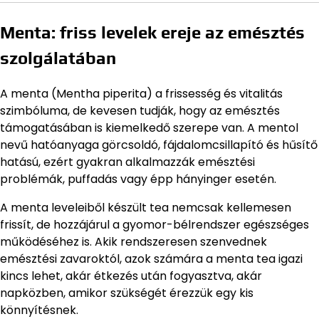
Menta: friss levelek ereje az emésztés
szolgálatában
A menta (Mentha piperita) a frissesség és vitalitás
szimbóluma, de kevesen tudják, hogy az emésztés
támogatásában is kiemelkedő szerepe van. A mentol
nevű hatóanyaga görcsoldó, fájdalomcsillapító és hűsítő
hatású, ezért gyakran alkalmazzák emésztési
problémák, puffadás vagy épp hányinger esetén.
A menta leveleiből készült tea nemcsak kellemesen
frissít, de hozzájárul a gyomor-bélrendszer egészséges
működéséhez is. Akik rendszeresen szenvednek
emésztési zavaroktól, azok számára a menta tea igazi
kincs lehet, akár étkezés után fogyasztva, akár
napközben, amikor szükségét érezzük egy kis
könnyítésnek.