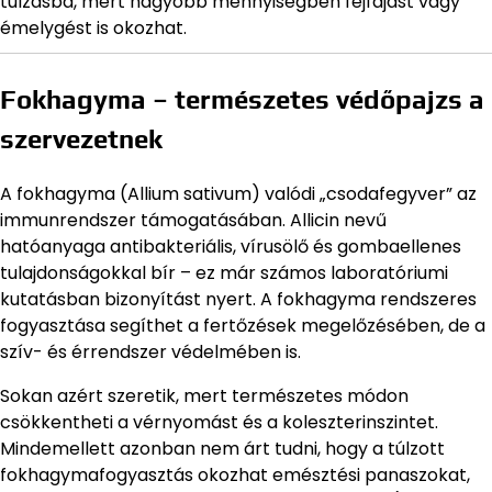
túlzásba, mert nagyobb mennyiségben fejfájást vagy
émelygést is okozhat.
Fokhagyma – természetes védőpajzs a
szervezetnek
A fokhagyma (Allium sativum) valódi „csodafegyver” az
immunrendszer támogatásában. Allicin nevű
hatóanyaga antibakteriális, vírusölő és gombaellenes
tulajdonságokkal bír – ez már számos laboratóriumi
kutatásban bizonyítást nyert. A fokhagyma rendszeres
fogyasztása segíthet a fertőzések megelőzésében, de a
szív- és érrendszer védelmében is.
Sokan azért szeretik, mert természetes módon
csökkentheti a vérnyomást és a koleszterinszintet.
Mindemellett azonban nem árt tudni, hogy a túlzott
fokhagymafogyasztás okozhat emésztési panaszokat,