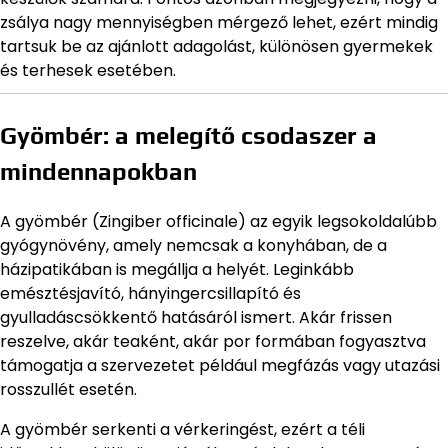
zsálya nagy mennyiségben mérgező lehet, ezért mindig
tartsuk be az ajánlott adagolást, különösen gyermekek
és terhesek esetében.
Gyömbér: a melegítő csodaszer a
mindennapokban
A gyömbér (Zingiber officinale) az egyik legsokoldalúbb
gyógynövény, amely nemcsak a konyhában, de a
házipatikában is megállja a helyét. Leginkább
emésztésjavító, hányingercsillapító és
gyulladáscsökkentő hatásáról ismert. Akár frissen
reszelve, akár teaként, akár por formában fogyasztva
támogatja a szervezetet például megfázás vagy utazási
rosszullét esetén.
A gyömbér serkenti a vérkeringést, ezért a téli