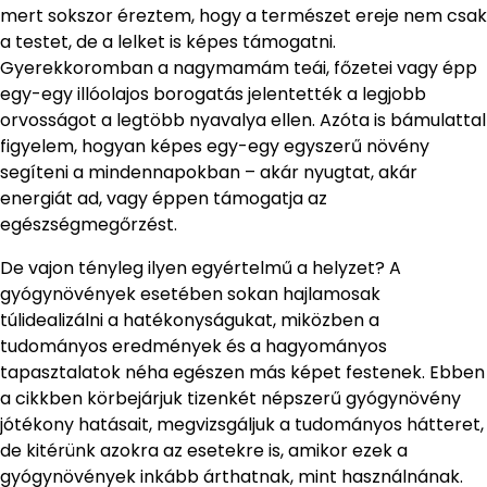
mert sokszor éreztem, hogy a természet ereje nem csak
a testet, de a lelket is képes támogatni.
Gyerekkoromban a nagymamám teái, főzetei vagy épp
egy-egy illóolajos borogatás jelentették a legjobb
orvosságot a legtöbb nyavalya ellen. Azóta is bámulattal
figyelem, hogyan képes egy-egy egyszerű növény
segíteni a mindennapokban – akár nyugtat, akár
energiát ad, vagy éppen támogatja az
egészségmegőrzést.
De vajon tényleg ilyen egyértelmű a helyzet? A
gyógynövények esetében sokan hajlamosak
túlidealizálni a hatékonyságukat, miközben a
tudományos eredmények és a hagyományos
tapasztalatok néha egészen más képet festenek. Ebben
a cikkben körbejárjuk tizenkét népszerű gyógynövény
jótékony hatásait, megvizsgáljuk a tudományos hátteret,
de kitérünk azokra az esetekre is, amikor ezek a
gyógynövények inkább árthatnak, mint használnának.