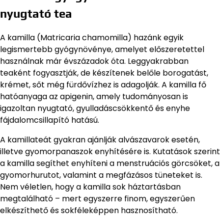
nyugtató tea
A kamilla (Matricaria chamomilla) hazánk egyik
legismertebb gyógynövénye, amelyet előszeretettel
használnak már évszázadok óta. Leggyakrabban
teaként fogyasztják, de készítenek belőle borogatást,
krémet, sőt még fürdővízhez is adagolják. A kamilla fő
hatóanyaga az apigenin, amely tudományosan is
igazoltan nyugtató, gyulladáscsökkentő és enyhe
fájdalomcsillapító hatású.
A kamillateát gyakran ajánlják alvászavarok esetén,
illetve gyomorpanaszok enyhítésére is. Kutatások szerint
a kamilla segíthet enyhíteni a menstruációs görcsöket, a
gyomorhurutot, valamint a megfázásos tüneteket is.
Nem véletlen, hogy a kamilla sok háztartásban
megtalálható – mert egyszerre finom, egyszerűen
elkészíthető és sokféleképpen hasznosítható.