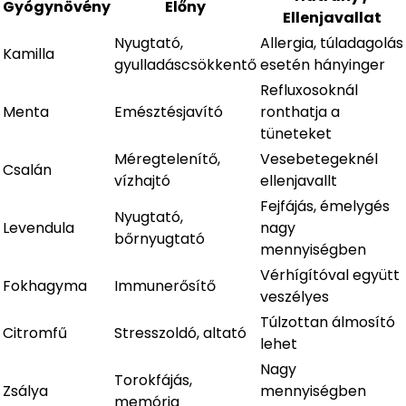
Gyógynövény
Előny
Ellenjavallat
Nyugtató,
Allergia, túladagolás
Kamilla
gyulladáscsökkentő
esetén hányinger
Refluxosoknál
Menta
Emésztésjavító
ronthatja a
tüneteket
Méregtelenítő,
Vesebetegeknél
Csalán
vízhajtó
ellenjavallt
Fejfájás, émelygés
Nyugtató,
Levendula
nagy
bőrnyugtató
mennyiségben
Vérhígítóval együtt
Fokhagyma
Immunerősítő
veszélyes
Túlzottan álmosító
Citromfű
Stresszoldó, altató
lehet
Nagy
Torokfájás,
Zsálya
mennyiségben
memória