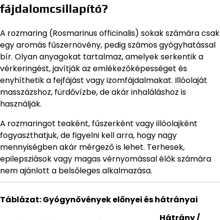
fájdalomcsillapító?
A rozmaring (Rosmarinus officinalis) sokak számára csak
egy aromás fűszernövény, pedig számos gyógyhatással
bír. Olyan anyagokat tartalmaz, amelyek serkentik a
vérkeringést, javítják az emlékezőképességet és
enyhíthetik a fejfájást vagy izomfájdalmakat. Illóolaját
masszázshoz, fürdővízbe, de akár inhaláláshoz is
használják.
A rozmaringot teaként, fűszerként vagy illóolajként
fogyaszthatjuk, de figyelni kell arra, hogy nagy
mennyiségben akár mérgező is lehet. Terhesek,
epilepsziások vagy magas vérnyomással élők számára
nem ajánlott a belsőleges alkalmazása.
Táblázat: Gyógynövények előnyei és hátrányai
Hátrány /