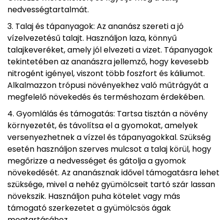
nedvességtartalmát.
Talaj és tápanyagok: Az ananász szereti a jó
vízelvezetésű talajt. Használjon laza, könnyű
talajkeveréket, amely jól elvezeti a vizet. Tápanyagok
tekintetében az ananászra jellemző, hogy kevesebb
nitrogént igényel, viszont több foszfort és káliumot.
Alkalmazzon trópusi növényekhez való műtrágyát a
megfelelő növekedés és terméshozam érdekében.
Gyomlálás és támogatás: Tartsa tisztán a növény
környezetét, és távolítsa el a gyomokat, amelyek
versenyezhetnek a vízzel és tápanyagokkal. Szükség
esetén használjon szerves mulcsot a talaj körül, hogy
megőrizze a nedvességet és gátolja a gyomok
növekedését. Az ananásznak idővel támogatásra lehet
szüksége, mivel a nehéz gyümölcseit tartó szár lassan
növekszik. Használjon puha kötelet vagy más
támogató szerkezetet a gyümölcsös ágak
megtartásához.