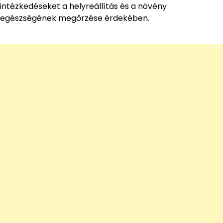
intézkedéseket a helyreállítás és a növény
egészségének megőrzése érdekében.