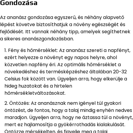
Gondozása
Az ananász gondozása egyszerű, és néhány alapvető
lépést követve biztosíthatjuk a növény egészségét és
fejlődését. Itt vannak néhány tipp, amelyek segíthetnek
a sikeres ananászgondozásban.
Fény és hőmérséklet: Az ananász szereti a napfényt,
ezért helyezze a növényt egy napos helyre, ahol
közvetlen napfény éri. Az optimális hőmérséklet a
növekedéshez és termésképzéshez általában 20-32
Celsius fok között van. Ügyeljen arra, hogy elkerülje a
hideg huzatokat és a hirtelen
hőmérsékletváltozásokat.
Öntözés: Az ananásznak nem igényel túl gyakori
öntözést, de fontos, hogy a talaj mindig enyhén nedves
maradjon. Ügyeljen arra, hogy ne áztassa túl a növényt,
mert ez hajlamosítja a gyökérrothadás kialakulását.
Öntözze mérsékelten, és figyelje meg a talaj