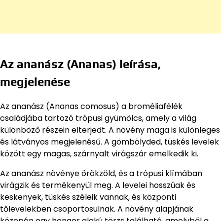
Az ananász (Ananas) leírása,
megjelenése
Az ananász (Ananas comosus) a broméliafélék
családjába tartozó trópusi gyümölcs, amely a világ
különböző részein elterjedt. A növény maga is különleges
és látványos megjelenésű. A gömbölyded, tüskés levelek
között egy magas, szárnyalt virágszár emelkedik ki.
Az ananász növénye örökzöld, és a trópusi klímában
virágzik és termékenyül meg. A levelei hosszúak és
keskenyek, tüskés széleik vannak, és központi
tőlevelekben csoportosulnak. A növény alapjának
közepén egy henger alakú törzs található, amelyből a