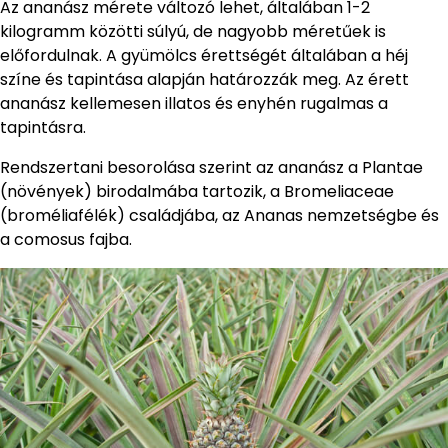
Az ananász mérete változó lehet, általában 1-2
kilogramm közötti súlyú, de nagyobb méretűek is
előfordulnak. A gyümölcs érettségét általában a héj
színe és tapintása alapján határozzák meg. Az érett
ananász kellemesen illatos és enyhén rugalmas a
tapintásra.
Rendszertani besorolása szerint az ananász a Plantae
(növények) birodalmába tartozik, a Bromeliaceae
(broméliafélék) családjába, az Ananas nemzetségbe és
a comosus fajba.