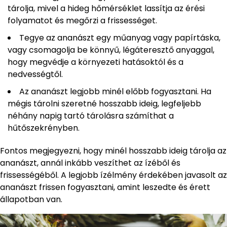
tárolja, mivel a hideg hőmérséklet lassítja az érési
folyamatot és megőrzi a frissességet.
Tegye az ananászt egy műanyag vagy papírtáska,
vagy csomagolja be könnyű, légáteresztő anyaggal,
hogy megvédje a környezeti hatásoktól és a
nedvességtől.
Az ananászt legjobb minél előbb fogyasztani. Ha
mégis tárolni szeretné hosszabb ideig, legfeljebb
néhány napig tartó tárolásra számíthat a
hűtőszekrényben.
Fontos megjegyezni, hogy minél hosszabb ideig tárolja az
ananászt, annál inkább veszíthet az ízéből és
frissességéből. A legjobb ízélmény érdekében javasolt az
ananászt frissen fogyasztani, amint leszedte és érett
állapotban van.