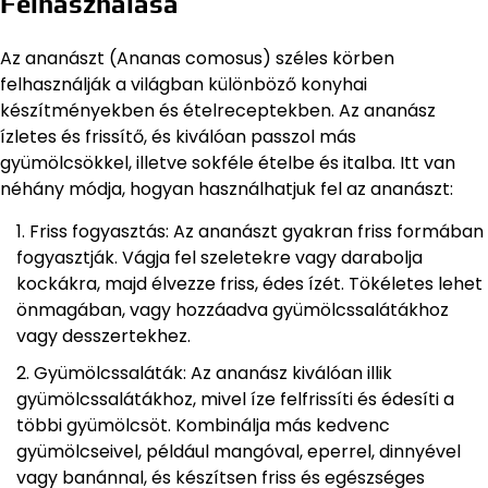
Felhasználása
Az ananászt (Ananas comosus) széles körben
felhasználják a világban különböző konyhai
készítményekben és ételreceptekben. Az ananász
ízletes és frissítő, és kiválóan passzol más
gyümölcsökkel, illetve sokféle ételbe és italba. Itt van
néhány módja, hogyan használhatjuk fel az ananászt:
Friss fogyasztás: Az ananászt gyakran friss formában
fogyasztják. Vágja fel szeletekre vagy darabolja
kockákra, majd élvezze friss, édes ízét. Tökéletes lehet
önmagában, vagy hozzáadva gyümölcssalátákhoz
vagy desszertekhez.
Gyümölcssaláták: Az ananász kiválóan illik
gyümölcssalátákhoz, mivel íze felfrissíti és édesíti a
többi gyümölcsöt. Kombinálja más kedvenc
gyümölcseivel, például mangóval, eperrel, dinnyével
vagy banánnal, és készítsen friss és egészséges