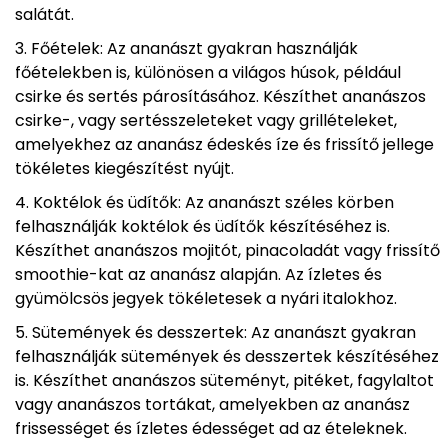
salátát.
Főételek: Az ananászt gyakran használják
főételekben is, különösen a világos húsok, például
csirke és sertés párosításához. Készíthet ananászos
csirke-, vagy sertésszeleteket vagy grillételeket,
amelyekhez az ananász édeskés íze és frissítő jellege
tökéletes kiegészítést nyújt.
Koktélok és üdítők: Az ananászt széles körben
felhasználják koktélok és üdítők készítéséhez is.
Készíthet ananászos mojitót, pinacoladát vagy frissítő
smoothie-kat az ananász alapján. Az ízletes és
gyümölcsös jegyek tökéletesek a nyári italokhoz.
Sütemények és desszertek: Az ananászt gyakran
felhasználják sütemények és desszertek készítéséhez
is. Készíthet ananászos süteményt, pitéket, fagylaltot
vagy ananászos tortákat, amelyekben az ananász
frissességet és ízletes édességet ad az ételeknek.