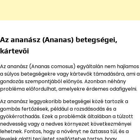
Az ananász (Ananas) betegségei,
kártevői
Az ananász (Ananas comosus) egyáltalán nem hajlamos
a súlyos betegségekre vagy kártevők támadására, ami a
gondozás szempontjából előnyös. Azonban néhány
probléma előfordulhat, amelyekre érdemes odafigyelni.
Az ananász leggyakoribb betegségei közé tartozik a
gombás fertőzések, például a rozsdásodás és a
gyökérrothadás. Ezek a problémák általában a túlzott
nedvesség vagy a nedves környezet következményei
lehetnek. Fontos, hogy a növényt ne áztassa túl, és a
levelek alatti területet szellőztetve tartsa, hogy