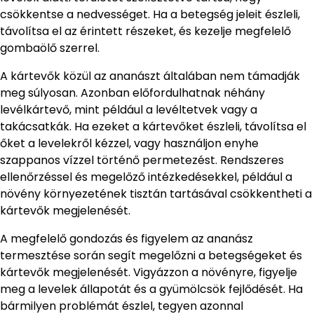
csökkentse a nedvességet. Ha a betegség jeleit észleli,
távolítsa el az érintett részeket, és kezelje megfelelő
gombaölő szerrel.
A kártevők közül az ananászt általában nem támadják
meg súlyosan. Azonban előfordulhatnak néhány
levélkártevő, mint például a levéltetvek vagy a
takácsatkák. Ha ezeket a kártevőket észleli, távolítsa el
őket a levelekről kézzel, vagy használjon enyhe
szappanos vízzel történő permetezést. Rendszeres
ellenőrzéssel és megelőző intézkedésekkel, például a
növény környezetének tisztán tartásával csökkentheti a
kártevők megjelenését.
A megfelelő gondozás és figyelem az ananász
termesztése során segít megelőzni a betegségeket és
kártevők megjelenését. Vigyázzon a növényre, figyelje
meg a levelek állapotát és a gyümölcsök fejlődését. Ha
bármilyen problémát észlel, tegyen azonnal