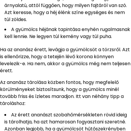
árnyalatú, attól függően, hogy milyen fajtáról van szó.
Azt keresse, hogy a héj élénk színe egységes és nem
túl zöldes.
A gyümölcs héjának tapintása enyhén rugalmasnak
kell lennie. Ne legyen túl kemény vagy túl puha.
Ha az ananász érett, levágja a gyümölcsöt a törzsről. Azt
is ellenőrizze, hogy a tetején lévő korona könnyen
levelezik-e. Ha nem, akkor a gyümölcs még nem teljesen
érett.
Az ananász tárolása közben fontos, hogy megfelelő
körülményeket biztosítsunk, hogy a gyümölcs minél
tovább friss és ízletes maradjon. Itt van néhány tipp a
tároláshoz:
Az érett ananászt szobahőmérsékleten rövid ideig
is tárolhatja, ha azt hamarosan fogyasztani szeretné.
Azonban legjobb, ha a gyümölcsöt hűtőszekrényben