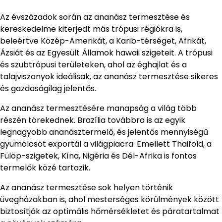
Az évszázadok során az ananász termesztése és
kereskedelme kiterjedt más trópusi régiókra is,
beleértve Közép-Amerikát, a Karib-térséget, Afrikát,
Ázsiát és az Egyesült Államok hawaii szigeteit. A trópusi
és szubtrópusi területeken, ahol az éghajlat és a
talajviszonyok ideálisak, az ananász termesztése sikeres
és gazdaságilag jelentős.
Az ananász termesztésére manapság a világ több
részén törekednek. Brazília továbbra is az egyik
legnagyobb ananásztermelő, és jelentős mennyiségű
gyümölcsöt exportál a világpiacra. Emellett Thaiföld, a
Fülöp-szigetek, Kína, Nigéria és Dél-Afrika is fontos
termelők közé tartozik.
Az ananász termesztése sok helyen történik
üvegházakban is, ahol mesterséges körülmények között
biztosítják az optimális hőmérsékletet és páratartalmat