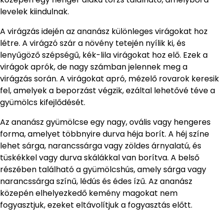
levelek kiindulnak.
A virágzás idején az ananász különleges virágokat hoz
létre. A virágzó szár a növény tetején nyílik ki, és
lenyűgöző szépségű, kék-lila virágokat hoz elő. Ezek a
virágok aprók, de nagy számban jelennek meg a
virágzás során. A virágokat apró, mézelő rovarok keresik
fel, amelyek a beporzást végzik, ezáltal lehetővé téve a
gyümölcs kifejlődését.
Az ananász gyümölcse egy nagy, ovális vagy hengeres
forma, amelyet többnyire durva héja borít. A héj színe
lehet sárga, narancssárga vagy zöldes árnyalatú, és
tüskékkel vagy durva skálákkal van borítva. A belső
részében található a gyümölcshús, amely sárga vagy
narancssárga színű, lédús és édes ízű. Az ananász
közepén elhelyezkedő kemény magokat nem
fogyasztjuk, ezeket eltávolítjuk a fogyasztás előtt.