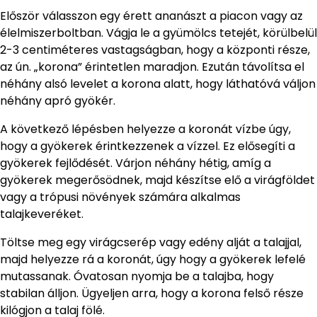
Először válasszon egy érett ananászt a piacon vagy az
élelmiszerboltban. Vágja le a gyümölcs tetejét, körülbelül
2-3 centiméteres vastagságban, hogy a központi része,
az ún. „korona” érintetlen maradjon. Ezután távolítsa el
néhány alsó levelet a korona alatt, hogy láthatóvá váljon
néhány apró gyökér.
A következő lépésben helyezze a koronát vízbe úgy,
hogy a gyökerek érintkezzenek a vízzel. Ez elősegíti a
gyökerek fejlődését. Várjon néhány hétig, amíg a
gyökerek megerősödnek, majd készítse elő a virágföldet
vagy a trópusi növények számára alkalmas
talajkeveréket.
Töltse meg egy virágcserép vagy edény alját a talajjal,
majd helyezze rá a koronát, úgy hogy a gyökerek lefelé
mutassanak. Óvatosan nyomja be a talajba, hogy
stabilan álljon. Ügyeljen arra, hogy a korona felső része
kilógjon a talaj fölé.