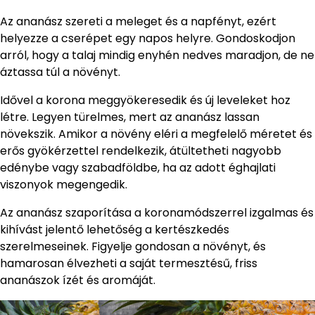
Az ananász szereti a meleget és a napfényt, ezért
helyezze a cserépet egy napos helyre. Gondoskodjon
arról, hogy a talaj mindig enyhén nedves maradjon, de ne
áztassa túl a növényt.
Idővel a korona meggyökeresedik és új leveleket hoz
létre. Legyen türelmes, mert az ananász lassan
növekszik. Amikor a növény eléri a megfelelő méretet és
erős gyökérzettel rendelkezik, átültetheti nagyobb
edénybe vagy szabadföldbe, ha az adott éghajlati
viszonyok megengedik.
Az ananász szaporítása a koronamódszerrel izgalmas és
kihívást jelentő lehetőség a kertészkedés
szerelmeseinek. Figyelje gondosan a növényt, és
hamarosan élvezheti a saját termesztésű, friss
ananászok ízét és aromáját.