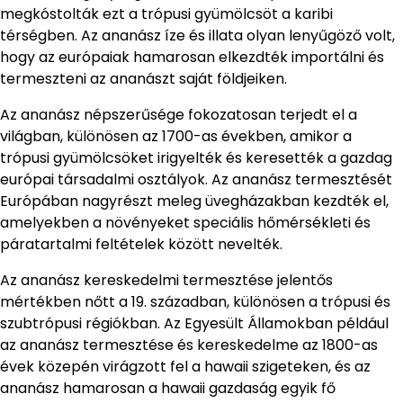
megkóstolták ezt a trópusi gyümölcsöt a karibi
térségben. Az ananász íze és illata olyan lenyűgöző volt,
hogy az európaiak hamarosan elkezdték importálni és
termeszteni az ananászt saját földjeiken.
Az ananász népszerűsége fokozatosan terjedt el a
világban, különösen az 1700-as években, amikor a
trópusi gyümölcsöket irigyelték és keresették a gazdag
európai társadalmi osztályok. Az ananász termesztését
Európában nagyrészt meleg üvegházakban kezdték el,
amelyekben a növényeket speciális hőmérsékleti és
páratartalmi feltételek között nevelték.
Az ananász kereskedelmi termesztése jelentős
mértékben nőtt a 19. században, különösen a trópusi és
szubtrópusi régiókban. Az Egyesült Államokban például
az ananász termesztése és kereskedelme az 1800-as
évek közepén virágzott fel a hawaii szigeteken, és az
ananász hamarosan a hawaii gazdaság egyik fő