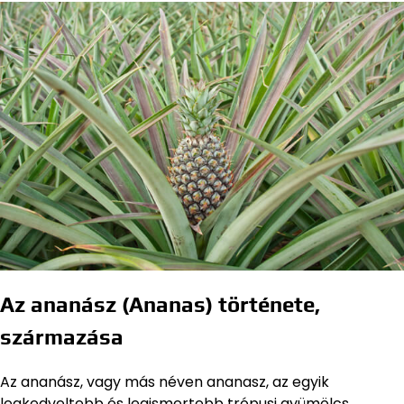
Az ananász (Ananas) története,
származása
Az ananász, vagy más néven ananasz, az egyik
legkedveltebb és legismertebb trópusi gyümölcs,