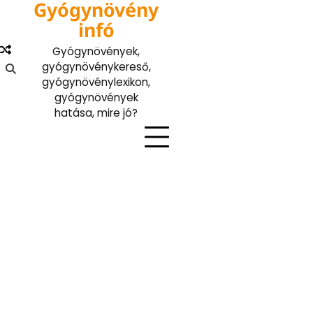
Gyógynövény
Skip
to
infó
content
Gyógynövények,
gyógynövénykereső,
gyógynövénylexikon,
gyógynövények
hatása, mire jó?