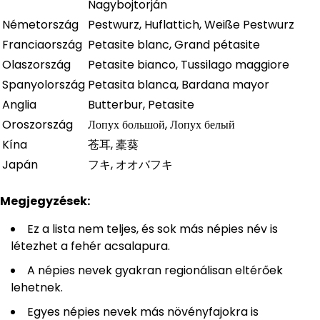
Nagybojtorján
Németország
Pestwurz, Huflattich, Weiße Pestwurz
Franciaország
Petasite blanc, Grand pétasite
Olaszország
Petasite bianco, Tussilago maggiore
Spanyolország
Petasita blanca, Bardana mayor
Anglia
Butterbur, Petasite
Oroszország
Лопух большой, Лопух белый
Kína
苍耳, 橐葵
Japán
フキ, オオバフキ
Megjegyzések:
Ez a lista nem teljes, és sok más népies név is
létezhet a fehér acsalapura.
A népies nevek gyakran regionálisan eltérőek
lehetnek.
Egyes népies nevek más növényfajokra is