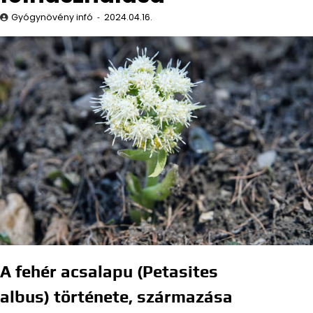
Gyógynövény infó
2024.04.16.
A fehér acsalapu (Petasites
albus) története, származása