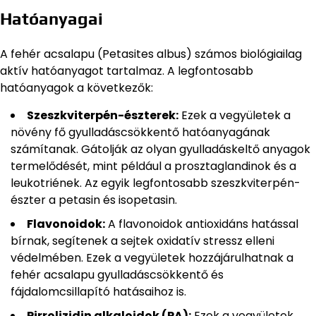
Hatóanyagai
A fehér acsalapu (Petasites albus) számos biológiailag
aktív hatóanyagot tartalmaz. A legfontosabb
hatóanyagok a következők:
Szeszkviterpén-észterek:
Ezek a vegyületek a
növény fő gyulladáscsökkentő hatóanyagának
számítanak. Gátolják az olyan gyulladáskeltő anyagok
termelődését, mint például a prosztaglandinok és a
leukotriének. Az egyik legfontosabb szeszkviterpén-
észter a petasin és isopetasin.
Flavonoidok:
A flavonoidok antioxidáns hatással
bírnak, segítenek a sejtek oxidatív stressz elleni
védelmében. Ezek a vegyületek hozzájárulhatnak a
fehér acsalapu gyulladáscsökkentő és
fájdalomcsillapító hatásaihoz is.
Pirrolizidin alkaloidok (PA):
Ezek a vegyületek