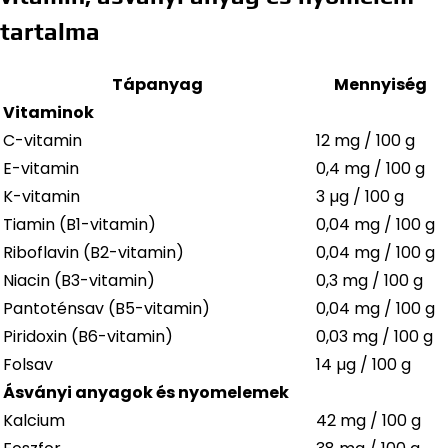
tartalma
Tápanyag
Mennyiség
Vitaminok
C-vitamin
12 mg / 100 g
E-vitamin
0,4 mg / 100 g
K-vitamin
3 µg / 100 g
Tiamin (B1-vitamin)
0,04 mg / 100 g
Riboflavin (B2-vitamin)
0,04 mg / 100 g
Niacin (B3-vitamin)
0,3 mg / 100 g
Pantoténsav (B5-vitamin)
0,04 mg / 100 g
Piridoxin (B6-vitamin)
0,03 mg / 100 g
Folsav
14 µg / 100 g
Ásványi anyagok és nyomelemek
Kalcium
42 mg / 100 g