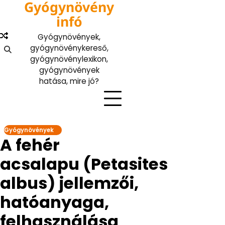
Gyógynövény
Skip
to
infó
content
Gyógynövények,
gyógynövénykereső,
gyógynövénylexikon,
gyógynövények
hatása, mire jó?
Gyógynövények
A fehér
acsalapu (Petasites
albus) jellemzői,
hatóanyaga,
felhasználása