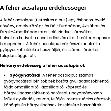
A fehér acsalapu érdekességei
A fehér acsalapu (Petasites albus) egy őshonos, évelő
növény, amely Közép- és Dél-Európában, Ázsiában és
Észak-Amerikában fordul elő. Nedves, árnyékos
helyeken kedveli a növekedést, és akár 1 méter magasra
is megnőhet. A fehér acsalapu már évszázadok óta
gyógyászati célokra használják, és számos érdekes
tulajdonsággal bír.
Néhány érdekesség a fehér acsalapúról:
Gyógyhatásai:
A fehér acsalaput számos
gyógyhatással bír, többek között gyulladáscsökkentő,
fájdalomcsillapító, lázcsillapító, köptető és
bőrgyulladáscsökkentő hatással. Hagyományosan
ízületi gyulladás, reuma, fejfájás, menstruációs görcsök,
köhögés és bőrgyulladások kezelésére használták.