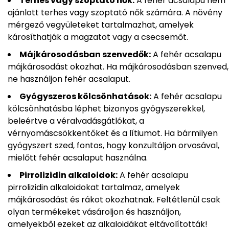
Terhes vagy szoptató nők:
A fehér acsalapu nem
ajánlott terhes vagy szoptató nők számára. A növény
mérgező vegyületeket tartalmazhat, amelyek
károsíthatják a magzatot vagy a csecsemőt.
Májkárosodásban szenvedők:
A fehér acsalapu
májkárosodást okozhat. Ha májkárosodásban szenved,
ne használjon fehér acsalaput.
Gyógyszeros kölcsönhatások:
A fehér acsalapu
kölcsönhatásba léphet bizonyos gyógyszerekkel,
beleértve a véralvadásgátlókat, a
vérnyomáscsökkentőket és a lítiumot. Ha bármilyen
gyógyszert szed, fontos, hogy konzultáljon orvosával,
mielőtt fehér acsalaput használna.
Pirrolizidin alkaloidok:
A fehér acsalapu
pirrolizidin alkaloidokat tartalmaz, amelyek
májkárosodást és rákot okozhatnak. Feltétlenül csak
olyan termékeket vásároljon és használjon,
amelyekből ezeket az alkaloidákat eltávolították!