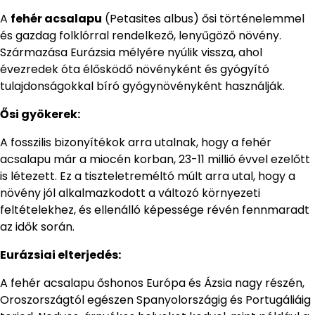
A
fehér acsalapu
(Petasites albus) ősi történelemmel
és gazdag folklórral rendelkező, lenyűgöző növény.
Származása Eurázsia mélyére nyúlik vissza, ahol
évezredek óta élősködő növényként és gyógyító
tulajdonságokkal bíró gyógynövényként használják.
Ősi gyökerek:
A fosszilis bizonyítékok arra utalnak, hogy a fehér
acsalapu már a miocén korban, 23-11 millió évvel ezelőtt
is létezett. Ez a tiszteletreméltó múlt arra utal, hogy a
növény jól alkalmazkodott a változó környezeti
feltételekhez, és ellenálló képessége révén fennmaradt
az idők során.
Eurázsiai elterjedés:
A fehér acsalapu őshonos Európa és Ázsia nagy részén,
Oroszországtól egészen Spanyolországig és Portugáliáig