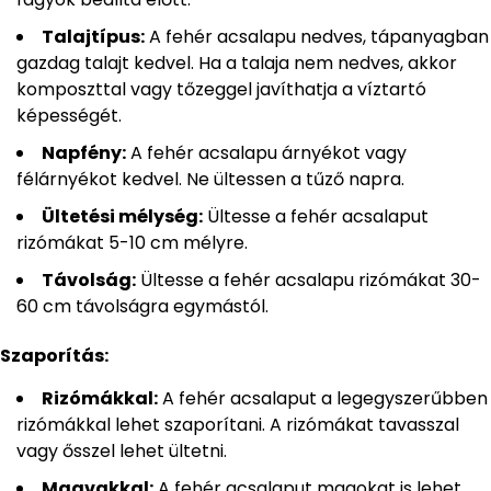
Talajtípus:
A fehér acsalapu nedves, tápanyagban
gazdag talajt kedvel. Ha a talaja nem nedves, akkor
komposzttal vagy tőzeggel javíthatja a víztartó
képességét.
Napfény:
A fehér acsalapu árnyékot vagy
félárnyékot kedvel. Ne ültessen a tűző napra.
Ültetési mélység:
Ültesse a fehér acsalaput
rizómákat 5-10 cm mélyre.
Távolság:
Ültesse a fehér acsalapu rizómákat 30-
60 cm távolságra egymástól.
Szaporítás:
Rizómákkal:
A fehér acsalaput a legegyszerűbben
rizómákkal lehet szaporítani. A rizómákat tavasszal
vagy ősszel lehet ültetni.
Magvakkal:
A fehér acsalaput magokat is lehet