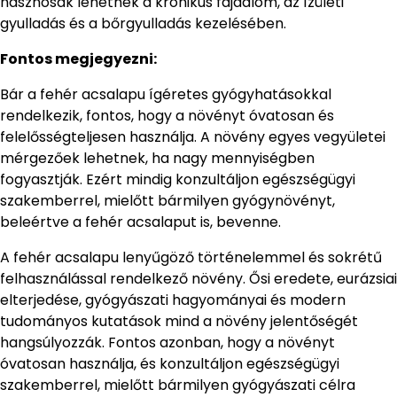
hasznosak lehetnek a krónikus fájdalom, az ízületi
gyulladás és a bőrgyulladás kezelésében.
Fontos megjegyezni:
Bár a fehér acsalapu ígéretes gyógyhatásokkal
rendelkezik, fontos, hogy a növényt óvatosan és
felelősségteljesen használja. A növény egyes vegyületei
mérgezőek lehetnek, ha nagy mennyiségben
fogyasztják. Ezért mindig konzultáljon egészségügyi
szakemberrel, mielőtt bármilyen gyógynövényt,
beleértve a fehér acsalaput is, bevenne.
A fehér acsalapu lenyűgöző történelemmel és sokrétű
felhasználással rendelkező növény. Ősi eredete, eurázsiai
elterjedése, gyógyászati hagyományai és modern
tudományos kutatások mind a növény jelentőségét
hangsúlyozzák. Fontos azonban, hogy a növényt
óvatosan használja, és konzultáljon egészségügyi
szakemberrel, mielőtt bármilyen gyógyászati célra