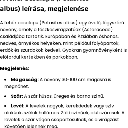
albus) leírása, megjelenése
A fehér acsalapu (Petasites albus) egy évelő, lágyszárú
növény, amely a fészkesvirágzatúak (Asteraceae)
családjába tartozik. Európában és Ázsiában őshonos,
nedves, árnyékos helyeken, mint például folyópartok,
erdők és szurdokok kedveli. Gyakran gyomnövényként is
előfordul kertekben és parkokban.
Megjelenés:
Magasság:
A növény 30-100 cm magasra is
megnőhet.
Szár:
A szár húsos, üreges és barna színű.
Levél:
A levelek nagyok, kerekdedek vagy szív
alakúak, szélük hullámos. Zöld színűek, alul szőrösek. A
levelek a szár végén csoportosulnak, és a virágzást
követően jelennek meg.