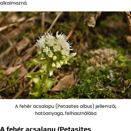
alkalmazná.
A fehér acsalapu (Petasites albus) jellemzői,
hatóanyaga, felhasználása
A fehér acsalapu (Petasites