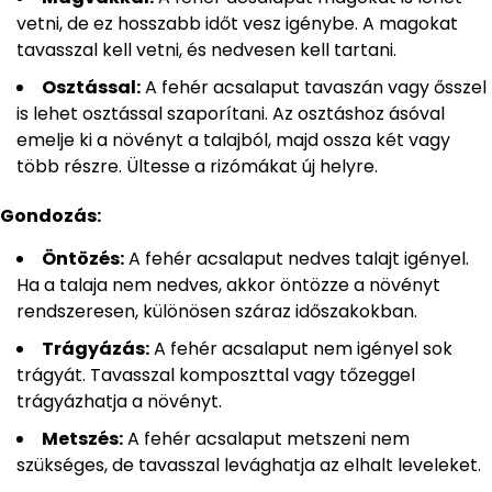
vetni, de ez hosszabb időt vesz igénybe. A magokat
tavasszal kell vetni, és nedvesen kell tartani.
Osztással:
A fehér acsalaput tavaszán vagy ősszel
is lehet osztással szaporítani. Az osztáshoz ásóval
emelje ki a növényt a talajból, majd ossza két vagy
több részre. Ültesse a rizómákat új helyre.
Gondozás:
Öntözés:
A fehér acsalaput nedves talajt igényel.
Ha a talaja nem nedves, akkor öntözze a növényt
rendszeresen, különösen száraz időszakokban.
Trágyázás:
A fehér acsalaput nem igényel sok
trágyát. Tavasszal komposzttal vagy tőzeggel
trágyázhatja a növényt.
Metszés:
A fehér acsalaput metszeni nem
szükséges, de tavasszal levághatja az elhalt leveleket.