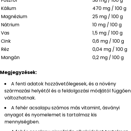
Foszfor
38 mg / 100 g
Kálium
470 mg / 100 g
Magnézium
25 mg / 100 g
Nátrium
10 mg / 100 g
Vas
1,5 mg / 100 g
Cink
0,6 mg / 100 g
Réz
0,04 mg / 100 g
Mangán
0,2 mg / 100 g
Megjegyzések:
A fenti adatok hozzávetőlegesek, és a növény
származási helyétől és a feldolgozási módjától függően
változhatnak.
A fehér acsalapu számos más vitamint, ásványi
anyagot és nyomelemet is tartalmaz kis
mennyiségben.