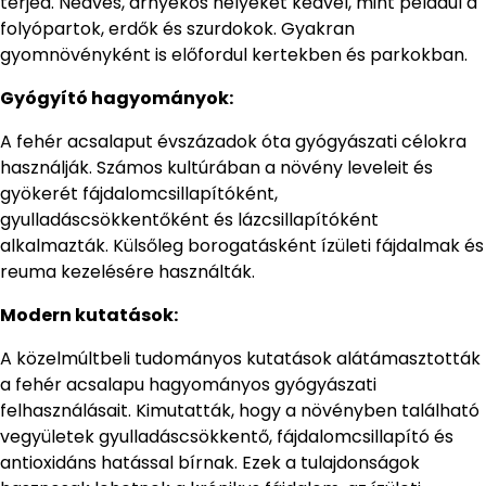
terjed. Nedves, árnyékos helyeket kedvel, mint például a
folyópartok, erdők és szurdokok. Gyakran
gyomnövényként is előfordul kertekben és parkokban.
Gyógyító hagyományok:
A fehér acsalaput évszázadok óta gyógyászati célokra
használják. Számos kultúrában a növény leveleit és
gyökerét fájdalomcsillapítóként,
gyulladáscsökkentőként és lázcsillapítóként
alkalmazták. Külsőleg borogatásként ízületi fájdalmak és
reuma kezelésére használták.
Modern kutatások:
A közelmúltbeli tudományos kutatások alátámasztották
a fehér acsalapu hagyományos gyógyászati
felhasználásait. Kimutatták, hogy a növényben található
vegyületek gyulladáscsökkentő, fájdalomcsillapító és
antioxidáns hatással bírnak. Ezek a tulajdonságok