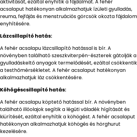
aktivitását, ezáltal enyhítik a fájdalmat. A fehér
acsalaput hatékonyan alkalmazhatjuk ízületi gyulladás,
reuma, fejfájás és menstruációs görcsök okozta fájdalom
enyhítésére.
Lázcsillapító hatás:
A fehér acsalapu lázcsillapító hatással is bír. A
növényben található szeszkviterpén-észterek gátolják a
gyulladáskeltő anyagok termelődését, ezáltal csökkentik
a testhőmérsékletet. A fehér acsalaput hatékonyan
alkalmazhatjuk láz csökkentésére.
Köhögéscsillapító hatás:
A fehér acsalapu köptető hatással bír. A növényben
található illóolajok segítik a légúti váladék hígítását és
kiürítését, ezáltal enyhítik a köhögést. A fehér acsalaput
hatékonyan alkalmazhatjuk köhögés és hörghurut
kezelésére.