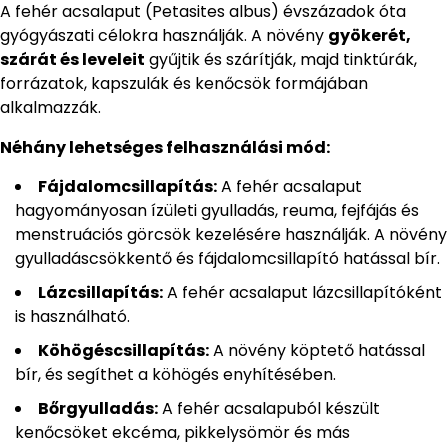
A fehér acsalaput (Petasites albus) évszázadok óta
gyógyászati célokra használják. A növény
gyökerét,
szárát és leveleit
gyűjtik és szárítják, majd tinktúrák,
forrázatok, kapszulák és kenőcsök formájában
alkalmazzák.
Néhány lehetséges felhasználási mód:
Fájdalomcsillapítás:
A fehér acsalaput
hagyományosan ízületi gyulladás, reuma, fejfájás és
menstruációs görcsök kezelésére használják. A növény
gyulladáscsökkentő és fájdalomcsillapító hatással bír.
Lázcsillapítás:
A fehér acsalaput lázcsillapítóként
is használható.
Köhögéscsillapítás:
A növény köptető hatással
bír, és segíthet a köhögés enyhítésében.
Bőrgyulladás:
A fehér acsalapuból készült
kenőcsöket ekcéma, pikkelysömör és más