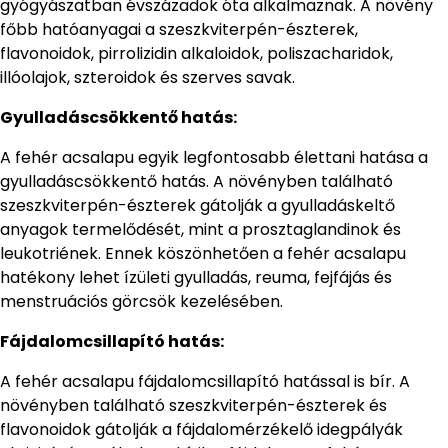
gyógyászatban évszázadok óta alkalmaznak. A növény
főbb hatóanyagai a szeszkviterpén-észterek,
flavonoidok, pirrolizidin alkaloidok, poliszacharidok,
illóolajok, szteroidok és szerves savak.
Gyulladáscsökkentő hatás:
A fehér acsalapu egyik legfontosabb élettani hatása a
gyulladáscsökkentő hatás. A növényben található
szeszkviterpén-észterek gátolják a gyulladáskeltő
anyagok termelődését, mint a prosztaglandinok és
leukotriének. Ennek köszönhetően a fehér acsalapu
hatékony lehet ízületi gyulladás, reuma, fejfájás és
menstruációs görcsök kezelésében.
Fájdalomcsillapító hatás:
A fehér acsalapu fájdalomcsillapító hatással is bír. A
növényben található szeszkviterpén-észterek és
flavonoidok gátolják a fájdalomérzékelő idegpályák