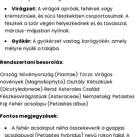
Virágzat:
A virágok apróak, fehérek vagy
krémszínűek, és sűrű fészkekben csoportosulnak. A
fészkek a szár végén helyezkednek el, és tavasszal,
március-májusban nyílnak.
Gyökér:
A gyökérzet vastag, karógyökér, amely
mélyre nyúlik a talajba.
Rendszertani besorolás:
Ország: Növényország (Plantae) Törzs: Virágos
növények (Magnoliophyta) Osztály: Kétszikűek
(Dicotyledoneae) Rend: Asterales Család:
Fészkesvirágzatúak (Asteraceae) Nemzetség: Petasites
Faj: Fehér acsalapu (Petasites albus)
Fontos megjegyzések:
A fehér acsalaput néha összekeverik a gyapjas
acsalapuval (Petasites hybridus) nevű rokon fajjal. A