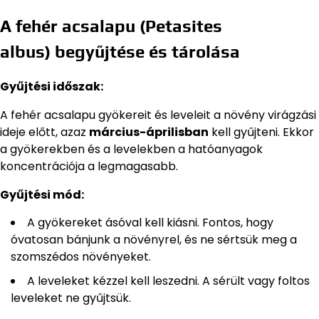
A fehér acsalapu (Petasites
albus) begyűjtése és tárolása
Gyűjtési időszak:
A fehér acsalapu gyökereit és leveleit a növény virágzási
ideje előtt, azaz
március-áprilisban
kell gyűjteni. Ekkor
a gyökerekben és a levelekben a hatóanyagok
koncentrációja a legmagasabb.
Gyűjtési mód:
A gyökereket ásóval kell kiásni. Fontos, hogy
óvatosan bánjunk a növényrel, és ne sértsük meg a
szomszédos növényeket.
A leveleket kézzel kell leszedni. A sérült vagy foltos
leveleket ne gyűjtsük.