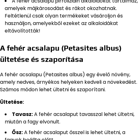
A fehér acsalapu pirrolizidin alkaloidokat tartalmaz,
amelyek májkárosodást és rákot okozhatnak.
Feltétlenül csak olyan termékeket vásároljon és
használjon, amelyekből ezeket az alkaloidákat
eltávolították!
A fehér acsalapu (Petasites albus)
ültetése és szaporítása
A fehér acsalapu (Petasites albus) egy évelő növény,
amely nedves, árnyékos helyeken kedveli a növekedést.
Számos módon lehet ültetni és szaporítani.
Ültetése:
Tavasz:
A fehér acsalaput tavasszal lehet ültetni,
miután a fagy elvonult.
Ősz:
A fehér acsalaput ősszel is lehet ültetni, a
fagyok beállta előtt.