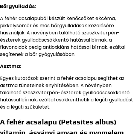
Bőrgyulladás:
A fehér acsalapuból készült kenőcsöket ekcéma,
pikkelysömör és más bőrgyulladások kezelésére
használják. A növényben található szeszkviterpén-
észterek gyulladáscsökkentő hatással bírnak, a
flavonoidok pedig antioxidáns hatással bírnak, ezáltal
segítenek a bőr gyógyulásában.
Asztma:
Egyes kutatások szerint a fehér acsalapu segíthet az
asztma tüneteinek enyhítésében. A növényben
található szeszkviterpén-észterek gyulladáscsökkentő
hatással bírnak, ezáltal csökkenthetik a légúti gyulladást
és a légúti szűkületet.
A fehér acsalapu (Petasites albus)
vitamin, ásványi anyag és nyomelem